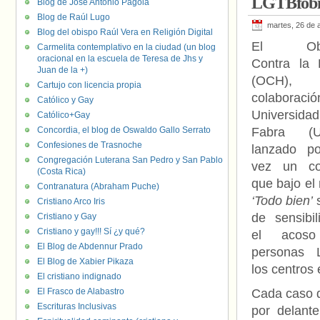
LGTBfóbic
Blog de José Antonio Pagola
Blog de Raúl Lugo
martes, 26 de a
Blog del obispo Raúl Vera en Religión Digital
El Obser
Carmelita contemplativo en la ciudad (un blog
oracional en la escuela de Teresa de Jhs y
Contra la 
Juan de la +)
(OCH
Cartujo con licencia propia
colaboraci
Católico y Gay
Universid
Católico+Gay
Concordia, el blog de Oswaldo Gallo Serrato
Fabra (
Confesiones de Trasnoche
lanzado po
Congregación Luterana San Pedro y San Pablo
vez un cor
(Costa Rica)
que bajo el
Contranatura (Abraham Puche)
‘Todo bien’
s
Cristiano Arco Iris
de sensibil
Cristiano y Gay
Cristiano y gay!!! Sí ¿y qué?
el acos
El Blog de Abdennur Prado
personas 
El Blog de Xabier Pikaza
los centros 
El cristiano indignado
El Frasco de Alabastro
Cada caso d
Escrituras Inclusivas
por delant