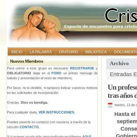
INICIO
LA PALABRA
ORATORIO
BIBLIOTECA
DOCUMENT
Nuevos Miembros
Archivo
Para unirse a este grupo es necesario
REGISTRARSE
y
OBLIGATORIO
dejar en el
FORO
un primer mensaje de
Entradas E
saludo y presentación al resto de miembros.
Un profeso
Por favor, no lo olvidéis, ni tampoco indicar vuestros motivos
en las solicitudes de incorporación.
tras años 
Gracias.
Dios os bendiga.
martes, 13 de 
Para cualquier duda,
VER INSTRUCCIONES
.
Hasta el
septiem
Puedes ponerte en contacto con nosotros a través de la
sección
CONTACTO
.
Conse
Gobiern
Y si quieres ayuda más personalizada escríbenos
AQUÍ