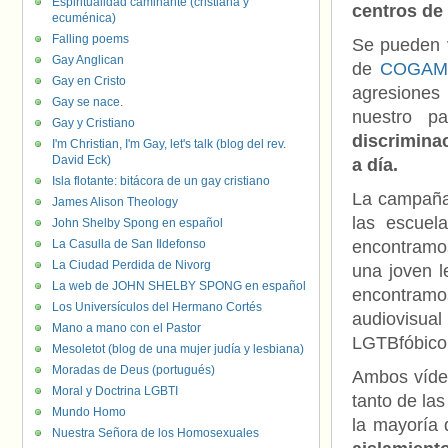
Espiritualidad caminante (cristiana y
centros de 
ecuménica)
Falling poems
Se pueden v
Gay Anglican
de
COGAM
Gay en Cristo
agresiones 
Gay se nace.
nuestro p
Gay y Cristiano
discrimina
I'm Christian, I'm Gay, let's talk (blog del rev.
David Eck)
a día.
Isla flotante: bitácora de un gay cristiano
La campaña 
James Alison Theology
las escuel
John Shelby Spong en español
La Casulla de San Ildefonso
encontramos
La Ciudad Perdida de Nivorg
una joven l
La web de JOHN SHELBY SPONG en español
encontra
Los Universículos del Hermano Cortés
audiovisual
Mano a mano con el Pastor
LGTBfóbico
Mesoletot (blog de una mujer judía y lesbiana)
Moradas de Deus (portugués)
Ambos víde
Moral y Doctrina LGBTI
tanto de la
Mundo Homo
la mayoría 
Nuestra Señora de los Homosexuales