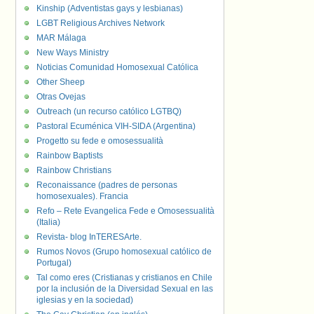
Kinship (Adventistas gays y lesbianas)
LGBT Religious Archives Network
MAR Málaga
New Ways Ministry
Noticias Comunidad Homosexual Católica
Other Sheep
Otras Ovejas
Outreach (un recurso católico LGTBQ)
Pastoral Ecuménica VIH-SIDA (Argentina)
Progetto su fede e omosessualità
Rainbow Baptists
Rainbow Christians
Reconaissance (padres de personas
homosexuales). Francia
Refo – Rete Evangelica Fede e Omosessualità
(Italia)
Revista- blog InTERESArte.
Rumos Novos (Grupo homosexual católico de
Portugal)
Tal como eres (Cristianas y cristianos en Chile
por la inclusión de la Diversidad Sexual en las
iglesias y en la sociedad)