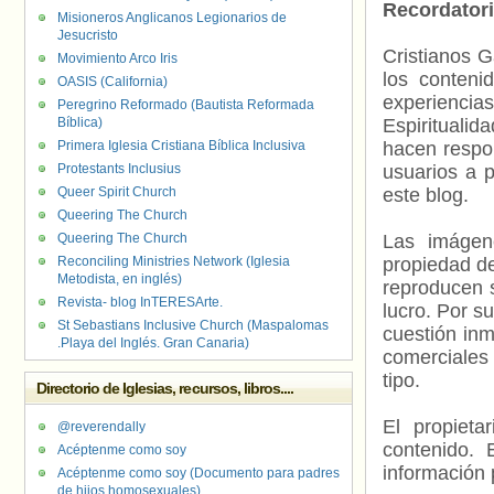
Recordator
Misioneros Anglicanos Legionarios de
Jesucristo
Cristianos G
Movimiento Arco Iris
los contenid
OASIS (California)
experienci
Peregrino Reformado (Bautista Reformada
Bíblica)
Espiritualid
Primera Iglesia Cristiana Bíblica Inclusiva
hacen respo
Protestants Inclusius
usuarios a p
Queer Spirit Church
este blog.
Queering The Church
Queering The Church
Las imágene
Reconciling Ministries Network (Iglesia
propiedad de
Metodista, en inglés)
reproducen s
Revista- blog InTERESArte.
lucro. Por s
St Sebastians Inclusive Church (Maspalomas
cuestión inm
.Playa del Inglés. Gran Canaria)
comerciales 
tipo.
Directorio de Iglesias, recursos, libros....
El propieta
@reverendally
contenido. 
Acéptenme como soy
información 
Acéptenme como soy (Documento para padres
de hijos homosexuales)