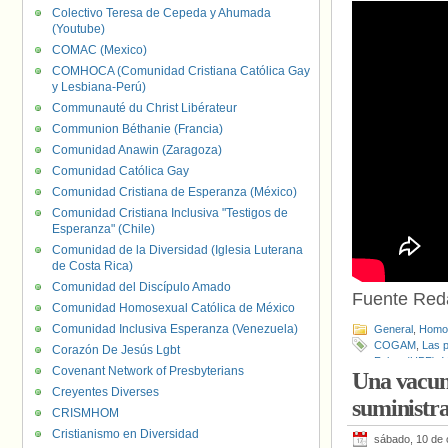
Colectivo Teresa de Cepeda y Ahumada
(Youtube)
COMAC (Mexico)
COMHOCA (Comunidad Cristiana Católica Gay
y Lesbiana-Perú)
Communauté du Christ Libérateur
Communion Béthanie (Francia)
Comunidad Anawin (Zaragoza)
Comunidad Católica Gay
Comunidad Cristiana de Esperanza (México)
Comunidad Cristiana Inclusiva "Testigos de
Esperanza" (Chile)
Comunidad de la Diversidad (Iglesia Luterana
de Costa Rica)
Comunidad del Discípulo Amado
Fuente Red
Comunidad Homosexual Católica de México
Comunidad Inclusiva Esperanza (Venezuela)
General
,
Homof
COGAM
,
Las p
Corazón De Jesús Lgbt
Fabra (UPF)
,
V
Covenant Network of Presbyterians
Una vacun
Creyentes Diverses
suministr
CRISMHOM
Cristianismo en Diversidad
sábado, 10 de 