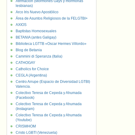
Afirmación (Mormones Gays y mormonas
lesbianas)
Arco Iris Nuevo Apostólico
Área de Asuntos Religiosos de la FELGTBI+
AXIOS
Baptistas Homosexuales
BETANIA (antes Galigay)
Biblioteca LGTTB «Oscar Hermes Villordo»
Blog de Betania
Cammini di Speranza (Italia)
CATHOGAY
Catholics for Choice
CEGLA (Argentina)
Centro Arrupe (Espacio de Diversidad LGTBI)
Valencia.
Colectivo Teresa de Cepeda y Ahumada
(Facebook)
Colectivo Teresa de Cepeda y Ahumada
(Instagram)
Colectivo Teresa de Cepeda y Ahumada
(Youtube)
CRISMHOM
Cristo LGBTI (Venezuela)