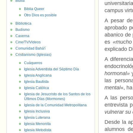
Biblia
universitari
Biblia Queer
campus virtu
Otro Dios es posible
A pesar de
Biblioteca
aprobado po
Budismo
abanico de
Caverna
es
«mucho 
Cine/TV/Videos
explicado D
Comunidad Bahá'í
Cristianismo (Iglesias)
A diferenci
Cuáqueros
endocrinol
Iglesia Adventista del Séptimo Día
hormonal»
y
Iglesia Anglicana
las person
Iglesia Bautista
mental
«, ha
Iglesia Católica
Iglesia de Jesucristo de los Santos de los
A las pers
Últimos Días (Mormones)
entrevista 
Iglesia de la Comunidad Metropolitana
vulnerar su 
Iglesia Inclusiva
Iglesia Luterana
Desde la ap
Iglesia Menonita
alumnos de
Iglesia Metodista