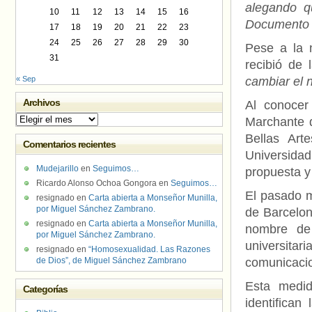
alegando q
10
11
12
13
14
15
16
Documento 
17
18
19
20
21
22
23
24
25
26
27
28
29
30
Pese a la 
31
recibió de 
« Sep
cambiar el 
Archivos
Al conocer
Archivos
Marchante d
Bellas Art
Comentarios recientes
Universidad
Mudejarillo
en
Seguimos…
propuesta y
Ricardo Alonso Ochoa Gongora
en
Seguimos…
El pasado m
resignado
en
Carta abierta a Monseñor Munilla,
por Miguel Sánchez Zambrano.
de Barcelon
resignado
en
Carta abierta a Monseñor Munilla,
nombre de
por Miguel Sánchez Zambrano.
universitar
resignado
en
“Homosexualidad. Las Razones
de Dios”, de Miguel Sánchez Zambrano
comunicacio
Esta medi
Categorías
identifica