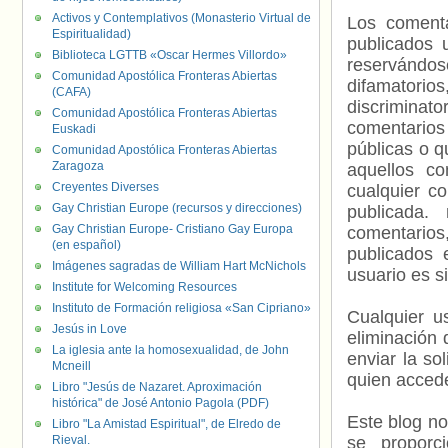
Activos y Contemplativos (Monasterio Virtual de
Los comenta
Espiritualidad)
publicados 
Biblioteca LGTTB «Oscar Hermes Villordo»
reservándos
Comunidad Apostólica Fronteras Abiertas
difamatorio
(CAFA)
discriminat
Comunidad Apostólica Fronteras Abiertas
comentarios
Euskadi
públicas o 
Comunidad Apostólica Fronteras Abiertas
Zaragoza
aquellos c
Creyentes Diverses
cualquier c
Gay Christian Europe (recursos y direcciones)
publicada.
Gay Christian Europe- Cristiano Gay Europa
comentarios,
(en español)
publicados 
Imágenes sagradas de William Hart McNichols
usuario es s
Institute for Welcoming Resources
Instituto de Formación religiosa «San Cipriano»
Cualquier us
Jesús in Love
eliminación 
La iglesia ante la homosexualidad, de John
enviar la so
Mcneill
quien accede
Libro "Jesús de Nazaret. Aproximación
histórica" de José Antonio Pagola (PDF)
Este blog no
Libro "La Amistad Espiritual", de Elredo de
Rieval.
se proporc