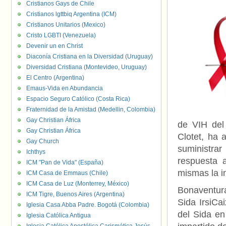
Cristianos Gays de Chile
Cristianos lgttbiq Argentina (ICM)
Cristianos Unitarios (Mexico)
Cristo LGBTI (Venezuela)
Devenir un en Christ
Diaconía Cristiana en la Diversidad (Uruguay)
Diversidad Cristiana (Montevideo, Uruguay)
El Centro (Argentina)
Emaus-Vida en Abundancia
Espacio Seguro Católico (Costa Rica)
Fraternidad de la Amistad (Medellin, Colombia)
Gay Christian África
de VIH del
Gay Christian África
Clotet, ha
Gay Church
suministr
Ichthys
respuesta 
ICM "Pan de Vida" (España)
mismas la i
ICM Casa de Emmaus (Chile)
ICM Casa de Luz (Monterrey, México)
Bonaventura
ICM Tigre, Buenos Aires (Argentina)
Sida IrsiCa
Iglesia Casa Abba Padre. Bogotá (Colombia)
del Sida en
Iglesia Católica Antigua