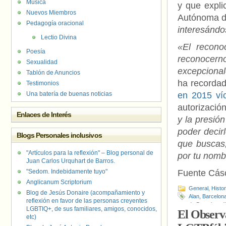
Música
y que expli
Nuevos Miembros
Autónoma d
Pedagogía oracional
interesándo
Lectio Divina
«El recono
Poesía
reconocern
Sexualidad
excepciona
Tablón de Anuncios
ha recorda
Testimonios
Una batería de buenas noticias
en 2015 ví
autorizació
Enlaces de Interés
y la presió
poder decir
Blogs Personales inclusivos
que buscas,
"Artículos para la reflexión" – Blog personal de
por tu nomb
Juan Carlos Urquhart de Barros.
"Sedom. Indebidamente tuyo"
Fuente Cás
Anglicanum Scriptorium
General
,
Histo
Blog de Jesús Donaire (acompañamiento y
Alan
,
Barcelon
reflexión en favor de las personas creyentes
de Barcelona 
LGBTIQ+, de sus familiares, amigos, conocidos,
El Observa
etc)