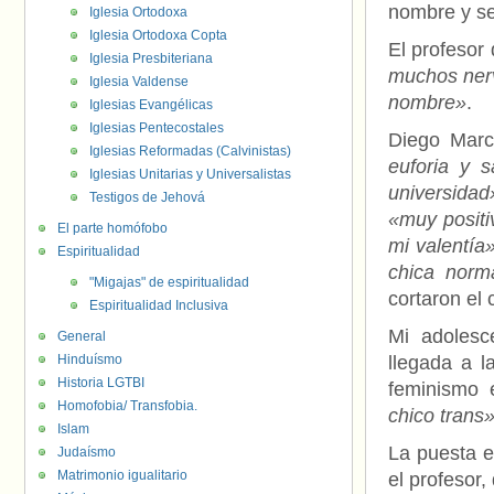
nombre y se
Iglesia Ortodoxa
Iglesia Ortodoxa Copta
El profesor
Iglesia Presbiteriana
muchos ner
Iglesia Valdense
nombre»
.
Iglesias Evangélicas
Iglesias Pentecostales
Diego Marc
Iglesias Reformadas (Calvinistas)
euforia y s
Iglesias Unitarias y Universalistas
universidad
Testigos de Jehová
«muy positi
El parte homófobo
mi valentía
Espiritualidad
chica norm
"Migajas" de espiritualidad
cortaron el 
Espiritualidad Inclusiva
Mi adolesc
General
Hinduísmo
llegada a l
Historia LGTBI
feminismo 
Homofobia/ Transfobia.
chico trans
Islam
La puesta e
Judaísmo
Matrimonio igualitario
el profesor