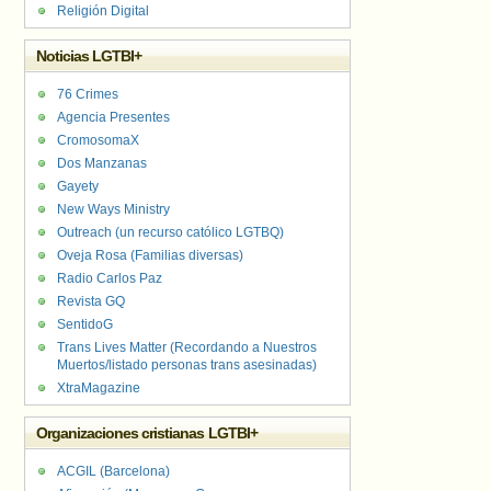
Religión Digital
Noticias LGTBI+
76 Crimes
Agencia Presentes
CromosomaX
Dos Manzanas
Gayety
New Ways Ministry
Outreach (un recurso católico LGTBQ)
Oveja Rosa (Familias diversas)
Radio Carlos Paz
Revista GQ
SentidoG
Trans Lives Matter (Recordando a Nuestros
Muertos/listado personas trans asesinadas)
XtraMagazine
Organizaciones cristianas LGTBI+
ACGIL (Barcelona)