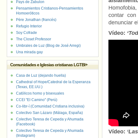
aislamien
Pays de Zabulon
Homofobia, 
Pensamientos Cristianos-Pensamientos
Homoeróticos
contar con
Père Jonathan (francés)
denunciar e
Refugio Interior
Vídeo:
‘Tod
Soy Cofrade
The Closet Professor
Umbrales de Luz (Blog de José Arregi)
Una mirada gay
Comunidades e Iglesias cristianas LGTBI+
Casa de Luz (dejando huella)
Cathedral of Hope/Catedral de la Esperanza
(Texas, EE.UU.)
Católicos homo y bisexuales
CCEI "El Camino" (Perú)
Co-libr-í (Comunidad Cristiana inclusiva)
Colectivo San Lázaro (Málaga, España)
Colectivo Teresa de Cepeda y Ahumada
(Facebook)
Colectivo Teresa de Cepeda y Ahumada
Vídeo:
‘Las
(Instagram)