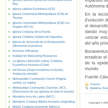
impartido d
Iglesia Católica Apostólica Carismática Jesús
Rey
Autónoma d
Iglesia católica Ecuménica (ICE)
En la lecci
Iglesia Comunidad Metropolitana (ICM) de
Toronto
Evolución d
Iglesia Comunidad Metropolitana (ICM) Los
el desarrol
Ángeles-EE.UU.
dando muy 
Iglesia Cristiana de la Puerta
«iniciar es
Iglesia Cristiana Unitaria de Argentina
Iglesia de Jesucristo de la Restauración.
del año pró
(Mormones inclusivos).
Bonaventur
Inclusive Orthodoxy
Institute for Welcoming Resources
erradicar e
La Iglesia Liberación Latina, Cristiana
de la epid
Ecuménica Inclusiva (Chile)
mundo.
meTanoia (Grupo ecuménico inclusivo,
Andalucía oriental)
Fuente Cás
Metropolitan Community Church (Página
central, en inglés)
General
Metropolitan Community Churches. MCC.
Badalona
,
Bona
(Direcciones de sus iglesias en todo el mundo)
Programa HIV
VIH/SIDA
Ministerio Arco Iris Latino (MCC)
Ministerio Cristiano Bíblico Inclusivo (Argentina)
Copyright © 200
Misión Cristiana Incluyente (México)