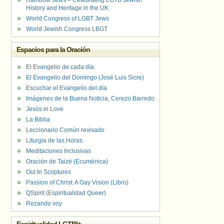
Rainbow Jews – Celebrating LGTB Jewish
History and Heritage in the UK
World Congress of LGBT Jews
World Jewish Congress LBGT
Espacios para la Oración
El Evangelio de cada día
El Evangelio del Domingo (José Luis Sicre)
Escuchar el Evangelio del día
Imágenes de la Buena Noticia, Cerezo Barredo
Jesús in Love
La Biblia
Leccionario Común revisado
Liturgia de las Horas
Meditaciones Inclusivas
Oración de Taizé (Ecuménica)
Out In Scriptures
Passion of Christ: A Gay Vision (Libro)
QSpirit (Espiritualidad Queer)
Rezando voy