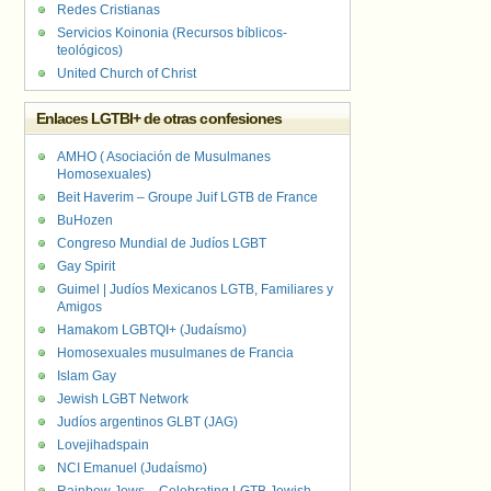
Redes Cristianas
Servicios Koinonia (Recursos bíblicos-
teológicos)
United Church of Christ
Enlaces LGTBI+ de otras confesiones
AMHO ( Asociación de Musulmanes
Homosexuales)
Beit Haverim – Groupe Juif LGTB de France
BuHozen
Congreso Mundial de Judíos LGBT
Gay Spirit
Guimel | Judíos Mexicanos LGTB, Familiares y
Amigos
Hamakom LGBTQI+ (Judaísmo)
Homosexuales musulmanes de Francia
Islam Gay
Jewish LGBT Network
Judíos argentinos GLBT (JAG)
Lovejihadspain
NCI Emanuel (Judaísmo)