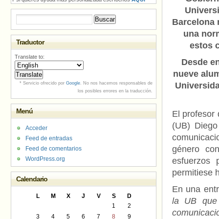
Univers
Buscar:
Barcelona 
una nor
Traductor
estos 
Translate to:
Desde en
nueve alum
* Servicio ofrecido por
Google
. No nos hacemos responsables de
Universida
los posibles errores en la traducción.
Menú
El profesor
(UB) Diego
Acceder
comunicacio
Feed de entradas
género con
Feed de comentarios
WordPress.org
esfuerzos 
permitiese h
Calendario
En una entr
L
M
X
J
V
S
D
la UB que
1
2
comunicaci
3
4
5
6
7
8
9