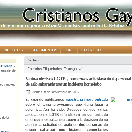
BIBLIOTECA
DOCUMENTOS
FORO
CONTACTO
Archivo
TRARSE
y
Entradas Etiquetadas ‘Transgaliza’
ensaje de
Varios colectivos LGTB y numerosos activistas a título personal r
de asilo saharauis tras un incidente homófobo
tros motivos
viernes, 8 de septiembre de 2017
Ya cuando publicamos
nuestra primera entrada
sobre el tema preveíamos que daría lugar a
polémica. Así ha sido. Después de que varias
asociaciones LGTB difundiesen un comunicado
 de la
en el que mostraban su apoyo a la decisión de no
admitir la solicitud de asilo de dos personas de
origen saharaui que hicieron comentarios
s
AQUÍ