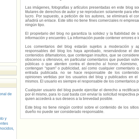
Las imágenes, fotografías y artículos presentadas en este blog s
titulares de derechos de autor y se reproducen solamente para efecto
lucro. Por supuesto, a petición de los autores, se eliminará el 
añadirá un enlace. Este sitio no tiene fines comerciales ni empresa
ningún tipo.
El propietario del blog no garantiza la solidez y la fiabilidad d
información y encuentro. La información puede contener errores e 
Los comentarios del blog estarán sujetos a moderación y a
responsables del blog los haya aprobado, reservándose el der
contenidos difamatorios, que contengan insultos, que se consideren
obscenos u ofensivos, en particular comentarios que puedan vuln
públicas o que atenten contra el derecho al honor. Asimismo,
contengan “spam” o publicidad, así como cualquier comentario q
entrada publicada. no se hace responsable de los contenidos
opiniones vertidas por los usuarios del blog y publicados en el
mismos. El usuario es siempre el responsable de los comentarios p
Cualquier usuario del blog puede ejercitar el derecho a rectifica
sonal de
por él mismo, para lo cual basta con enviar la solicitud respectiva p
quien accederá a sus deseos a la brevedad posible.
Este blog no tiene ningún control sobre el contenido de los sitio
dueño no puede ser considerado responsable.
to y
entes
nocidos,