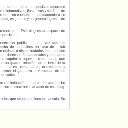
on propiedad de sus respectivos autores o
s informativos, ilustrativos y sin fines de
contenido en cuestión inmediatamente o se
riales, es gratuito y no genera ingresos de
e su contenido. Este blog es un espacio de
imprecisiones.
parecerán publicados una vez que los
echo de suprimirlos en caso de incluir
 racistas o discriminatorios, que resulten
erar derechos fundamentales y libertades
 se suprimirá aquellos comentarios que
ue no guarde relación con el tema de la
, enlaces, comentarios, expresiones y
 mismo, ni garantiza la veracidad de los
ublicados.
ción o eliminación de un comentario hecho
or correo electrónico al autor de este blog,
s a los que se proporciona un vínculo. Su