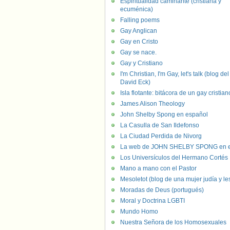
Espiritualidad caminante (cristiana y
ecuménica)
Falling poems
Gay Anglican
Gay en Cristo
Gay se nace.
Gay y Cristiano
I'm Christian, I'm Gay, let's talk (blog del
David Eck)
Isla flotante: bitácora de un gay cristian
James Alison Theology
John Shelby Spong en español
La Casulla de San Ildefonso
La Ciudad Perdida de Nivorg
La web de JOHN SHELBY SPONG en e
Los Universículos del Hermano Cortés
Mano a mano con el Pastor
Mesoletot (blog de una mujer judía y le
Moradas de Deus (portugués)
Moral y Doctrina LGBTI
Mundo Homo
Nuestra Señora de los Homosexuales