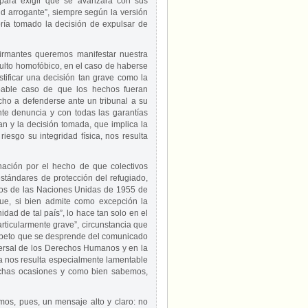
 para exigir que se avanzara con sus
tud arrogante”, siempre según la versión
ría tomado la decisión de expulsar de
 firmantes queremos manifestar nuestra
ulto homofóbico, en el caso de haberse
stificar una decisión tan grave como la
bable caso de que los hechos fueran
echo a defenderse ante un tribunal a su
nte denuncia y con todas las garantías
an y la decisión tomada, que implica la
esgo su integridad física, nos resulta
ación por el hecho de que colectivos
tándares de protección del refugiado,
ados de las Naciones Unidas de 1955 de
 que, si bien admite como excepción la
ad de tal país”, lo hace tan solo en el
rticularmente grave”, circunstancia que
respeto que se desprende del comunicado
versal de los Derechos Humanos y en la
 nos resulta especialmente lamentable
chas ocasiones y como bien sabemos,
mos, pues, un mensaje alto y claro: no