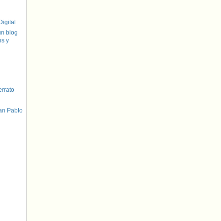
igital
un blog
hs y
errato
an Pablo