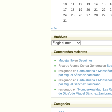
10
11
12
13
14
15
1
17
18
19
20
21
22
2
24
25
26
27
28
29
3
31
« Sep
Archivos
Archivos
Comentarios recientes
Mudejarillo
en
Seguimos…
Ricardo Alonso Ochoa Gongora
en
Se
resignado
en
Carta abierta a Monseñor
por Miguel Sánchez Zambrano.
resignado
en
Carta abierta a Monseñor
por Miguel Sánchez Zambrano.
resignado
en
“Homosexualidad. Las R
de Dios”, de Miguel Sánchez Zambran
Categorías