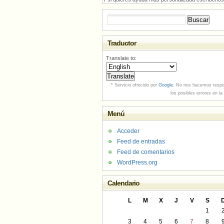
Buscar:
Traductor
Translate to:
* Servicio ofrecido por
Google
. No nos hacemos respo
los posibles errores en la
Menú
Acceder
Feed de entradas
Feed de comentarios
WordPress.org
Calendario
L
M
X
J
V
S
1
3
4
5
6
7
8