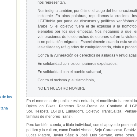
nos representan.
Nos indigna también, por último, el auge del homonacionali
incidente. En otras palabras, repudiamos la creciente ins
LGTBfobia por parte de discursos y políticas xenófobas d
árabe. Si el objetivo fuera el de expulsar a la homofob
ejemplos por los que empezar. Nos negamos a que, en
vulneraciones de los derechos de quienes sufren la violencia
o no población migrante. Especialmente cuando esta se dir
las asiladas y refugiadas de cualquier credo, etnia o proced
Contra la vulneración de derechos de asiladas y refugiadas
En solidaridad con los compañeros expulsados,
En solidaridad con el pueblo saharaui,
Contra el racismo y la islamofobia,
NO EN NUESTRO NOMBRE
s de los
En el momento de publicar esta entrada, el manifiesto ha recibido
Dykes on Bikes, Panteras Rosa-Frente de Combate á LGBT
itana
Sol, Respeta LGTBH, Lumagorri, Coletivo TransGaliza, Pensa
familias de menores Trans).
Pero también cuenta, a título individual, con el apoyo de persona
política y la cultura, como Daniel Ahmed, Sejo Carrascosa, Beatr
Lucas Platero, Javier Sáez o José Luis Serrano, entre otras.