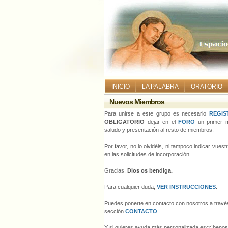
INICIO
LA PALABRA
ORATORIO
Nuevos Miembros
Para unirse a este grupo es necesario
REGIS
OBLIGATORIO
dejar en el
FORO
un primer m
saludo y presentación al resto de miembros.
Por favor, no lo olvidéis, ni tampoco indicar vues
en las solicitudes de incorporación.
Gracias.
Dios os bendiga.
Para cualquier duda,
VER INSTRUCCIONES
.
Puedes ponerte en contacto con nosotros a través
sección
CONTACTO
.
Y si quieres ayuda más personalizada escríbeno