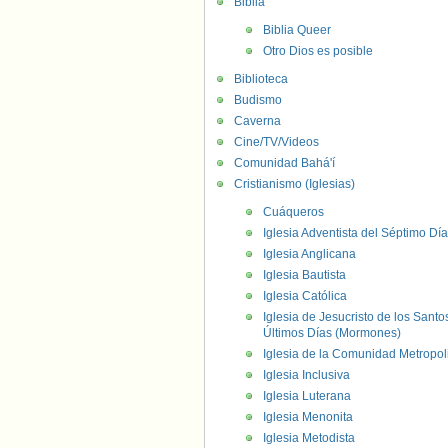
Biblia
Biblia Queer
Otro Dios es posible
Biblioteca
Budismo
Caverna
Cine/TV/Videos
Comunidad Bahá'í
Cristianismo (Iglesias)
Cuáqueros
Iglesia Adventista del Séptimo Día
Iglesia Anglicana
Iglesia Bautista
Iglesia Católica
Iglesia de Jesucristo de los Santo
Últimos Días (Mormones)
Iglesia de la Comunidad Metropol
Iglesia Inclusiva
Iglesia Luterana
Iglesia Menonita
Iglesia Metodista