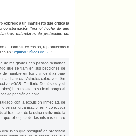
personal
rechazan
la
expulsión
de
o expreso a un manifiesto que critica la
dos
u consternación
“por el hecho de que
solicitantes
básicos estándares de protección del
de
asilo
saharauis
ado en toda su extensión, reproducimos a
tras
cado en
Orgullos Críticos do Sul
:
un
incidente
pos de refugiados han pasado semanas
homófobo
ndo que se tramiten sus peticiones de
ga de hambre en los últimos días para
s más básicos. Múltiples colectivos (Sin
ectivo AGAR, Territorio Doméstico y el
otros) han mostrado su total apoyo al
sos de petición de asilo.
saldado con la expulsión inmediata de
diversas organizaciones y colectivos
 al traductor de la policía utilizando la
ber que el objeto de las mismas era su
a discusión que prosiguió en presencia