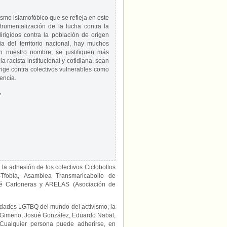
smo islamofóbico que se refleja en este
trumentalización de la lucha contra la
irigidos contra la población de origen
ia del territorio nacional, hay muchos
 nuestro nombre, se justifiquen más
 racista institucional y cotidiana, sean
ige contra colectivos vulnerables como
encia.
,
 la adhesión de los colectivos Ciclobollos
fobia, Asamblea Transmaricabollo de
ré Cartoneras y ARELAS (Asociación de
lidades LGTBQ del mundo del activismo, la
iz Gimeno, Josué González, Eduardo Nabal,
 Cualquier persona puede adherirse, en