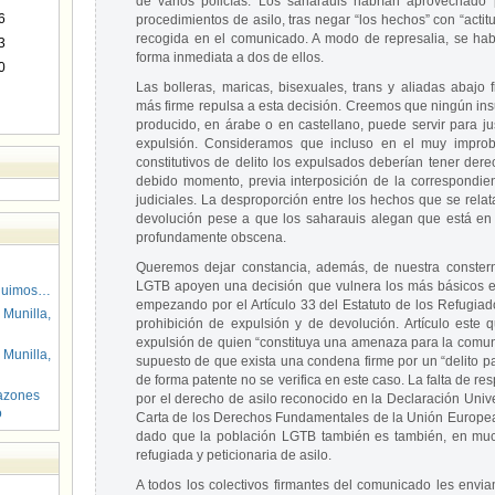
de varios policías. Los saharauis habrían aprovechado
6
procedimientos de asilo, tras negar “los hechos” con “acti
recogida en el comunicado. A modo de represalia, se hab
3
forma inmediata a dos de ellos.
0
Las bolleras, maricas, bisexuales, trans y aliadas abajo
más firme repulsa a esta decisión. Creemos que ningún ins
producido, en árabe o en castellano, puede servir para ju
expulsión. Consideramos que incluso en el muy impro
constitutivos de delito los expulsados deberían tener der
debido momento, previa interposición de la correspondie
judiciales. La desproporción entre los hechos que se relat
devolución pese a que los saharauis alegan que está en ri
profundamente obscena.
Queremos dejar constancia, además, de nuestra constern
LGTB apoyen una decisión que vulnera los más básicos es
guimos…
empezando por el Artículo 33 del Estatuto de los Refugi
 Munilla,
prohibición de expulsión y de devolución. Artículo este
expulsión de quien “constituya una amenaza para la comunid
 Munilla,
supuesto de que exista una condena firme por un “delito pa
de forma patente no se verifica en este caso. La falta de 
azones
por el derecho de asilo reconocido en la Declaración Uni
o
Carta de los Derechos Fundamentales de la Unión Europea
dado que la población LGTB también es también, en mu
refugiada y peticionaria de asilo.
A todos los colectivos firmantes del comunicado les envia