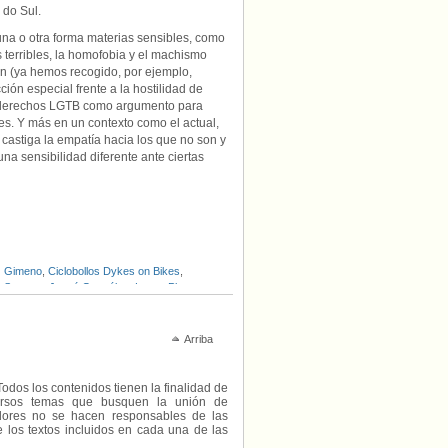
s do Sul
.
una o otra forma materias sensibles, como
 terribles, la homofobia y el machismo
n (ya hemos recogido, por ejemplo,
ión especial frente a la hostilidad de
los derechos LGTB como argumento para
bles. Y más en un contexto como el actual,
castiga la empatía hacia los que no son y
a sensibilidad diferente ante ciertas
z Gimeno
,
Ciclobollos Dykes on Bikes
,
s Serrano
,
Josué González
,
Lucas Platero
,
ras
,
Refugiados
,
Sáhara Occidental
,
Sejo
Arriba
Todos los contenidos tienen la finalidad de
diversos temas que busquen la unión de
radores no se hacen responsables de las
e los textos incluidos en cada una de las