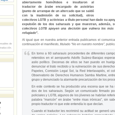
abiertamente homófobos e insultaron al
traductor de árabe encargado de asistirlas
(punto de arranque de un altercado que se saldó
con la inadmisión de su solicitud), otros
colectivos LGTB y activistas a título personal han dado su apoy
expulsión de los dos saharauis y que muestran, además, s
colectivos LGTB apoyen una decisión que vulnera los más 
refugiado”
.
Al igual que en nuestra anterior entrada publicamos el comunic
nsables de
continuación el manifiesto, titulado
“No en nuestro nombre”
, publi
 traducción.
En torno a 60 saharauis procedentes de diferentes cam
retenidos en el aeropuerto Adolfo Suárez-Barajas espera
asilo político. Decenas de ellos se han puesto en huel
denunciar el trato recibido y la vulneración de sus derecho
Papeles, Comisión Legal Sol, la Red Interlavapiés, el col
Observatorio de Derechos Humanos Samba Martine, entre 
grupo y denunciado la alarmante precarización de los proce
En este contexto se ha producido una escena que se ha 
dos de los saharauis. Según un comunicado firmado por 
policiales y LGTB, algunos de los jóvenes se habrían referido
palabra “maricón” en árabe “entre risas irónicas”, sin sa
D
propio traductor ni que este entendía lo que decían.
2
Cuando el traductor les recriminó su actitud se generó un
9