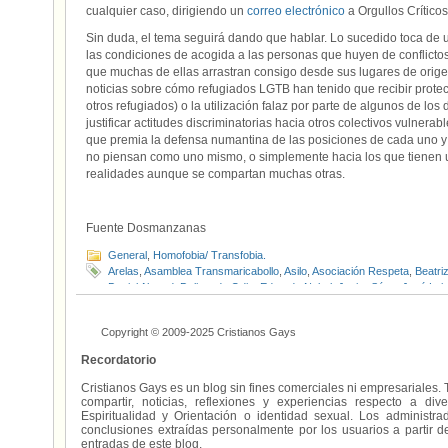
cualquier caso, dirigiendo un
correo electrónico
a Orgullos Crítico
Sin duda, el tema seguirá dando que hablar. Lo sucedido toca de 
las condiciones de acogida a las personas que huyen de conflictos
que muchas de ellas arrastran consigo desde sus lugares de orige
noticias sobre cómo refugiados LGTB han tenido que recibir protecc
otros refugiados) o la utilización falaz por parte de algunos de 
justificar actitudes discriminatorias hacia otros colectivos vulnera
que premia la defensa numantina de las posiciones de cada uno y 
no piensan como uno mismo, o simplemente hacia los que tienen un
realidades aunque se compartan muchas otras.
Fuente Dosmanzanas
General
,
Homofobia/ Transfobia.
Arelas
,
Asamblea Transmaricabollo
,
Asilo
,
Asociación Respeta
,
Beatri
Daniel Ahmed
,
Delitos de Odio
,
Eduardo Nabal
,
Javier Sáez
,
José Lui
Lumagorri
,
Orgullos Críticos do Sul
,
Panteras Rosa
,
Pensaré Cartone
Carrascosa
,
Transgaliza
Copyright © 2009-2025 Cristianos Gays
Recordatorio
Cristianos Gays es un blog sin fines comerciales ni empresariales. 
compartir, noticias, reflexiones y experiencias respecto a 
Espiritualidad y Orientación o identidad sexual. Los administ
conclusiones extraídas personalmente por los usuarios a partir d
entradas de este blog.