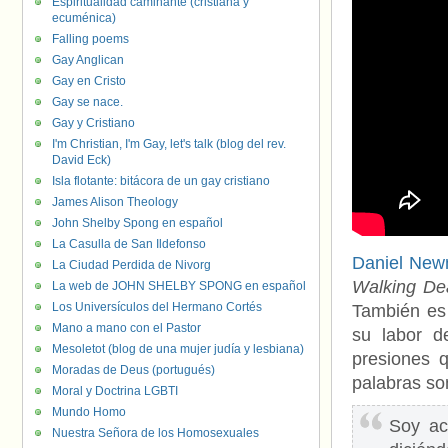
Espiritualidad caminante (cristiana y
ecuménica)
Falling poems
Gay Anglican
Gay en Cristo
Gay se nace.
Gay y Cristiano
I'm Christian, I'm Gay, let's talk (blog del rev.
David Eck)
Isla flotante: bitácora de un gay cristiano
James Alison Theology
John Shelby Spong en español
La Casulla de San Ildefonso
Daniel Ne
La Ciudad Perdida de Nivorg
Walking De
La web de JOHN SHELBY SPONG en español
Los Universículos del Hermano Cortés
También es 
Mano a mano con el Pastor
su labor d
Mesoletot (blog de una mujer judía y lesbiana)
presiones q
Moradas de Deus (portugués)
palabras so
Moral y Doctrina LGBTI
Mundo Homo
Soy ac
Nuestra Señora de los Homosexuales