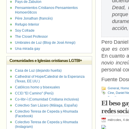
dicié
Pays de Zabulon
Dead, 
Pensamientos Cristianos-Pensamientos
Homoeróticos
porque
Père Jonathan (francés)
durame
Refugio Interior
acción,
Soy Cofrade
The Closet Professor
Pero Daniel
Umbrales de Luz (Blog de José Arregi)
que es corr
Una mirada gay
En cuanto a
Comunidades e Iglesias cristianas LGTBI+
novio increí
personal co
Casa de Luz (dejando huella)
Cathedral of Hope/Catedral de la Esperanza
Fuente Do
(Texas, EE.UU.)
Católicos homo y bisexuales
General
,
Homof
Cine
,
Daniel 
CCEI "El Camino" (Perú)
Dead”
Co-libr-í (Comunidad Cristiana inclusiva)
El beso ga
Colectivo San Lázaro (Málaga, España)
redes soci
Colectivo Teresa de Cepeda y Ahumada
(Facebook)
miércoles, 4 d
Colectivo Teresa de Cepeda y Ahumada
(Instagram)