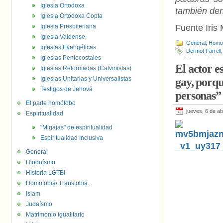
Iglesia Ortodoxa
también den
Iglesia Ortodoxa Copta
Iglesia Presbiteriana
Fuente Iris 
Iglesia Valdense
General
,
Homof
Iglesias Evangélicas
Dermot Farrell
Iglesias Pentecostales
Menores Capu
El actor 
Iglesias Reformadas (Calvinistas)
Iglesias Unitarias y Universalistas
gay, porqu
Testigos de Jehová
personas”
El parte homófobo
jueves, 6 de ab
Espiritualidad
"Migajas" de espiritualidad
Espiritualidad Inclusiva
General
Hinduísmo
Historia LGTBI
Homofobia/ Transfobia.
Islam
Judaísmo
Matrimonio igualitario