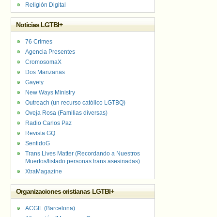
Religión Digital
Noticias LGTBI+
76 Crimes
Agencia Presentes
CromosomaX
Dos Manzanas
Gayety
New Ways Ministry
Outreach (un recurso católico LGTBQ)
Oveja Rosa (Familias diversas)
Radio Carlos Paz
Revista GQ
SentidoG
Trans Lives Matter (Recordando a Nuestros
Muertos/listado personas trans asesinadas)
XtraMagazine
Organizaciones cristianas LGTBI+
ACGIL (Barcelona)