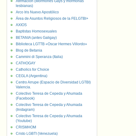
Afirmación (Mormones Gays y mormonas
lesbianas)
Arco Iris Nuevo Apostólico
Área de Asuntos Religiosos de la FELGTBI+
AXIOS
Baptistas Homosexuales
BETANIA (antes Galigay)
Biblioteca LGTTB «Oscar Hermes Villordo»
Blog de Betania
Cammini di Speranza (Italia)
CATHOGAY
Catholics for Choice
CEGLA (Argentina)
Centro Arrupe (Espacio de Diversidad LGTBI)
Valencia.
Colectivo Teresa de Cepeda y Ahumada
(Facebook)
Colectivo Teresa de Cepeda y Ahumada
(Instagram)
Colectivo Teresa de Cepeda y Ahumada
(Youtube)
CRISMHOM
Cristo LGBTI (Venezuela)