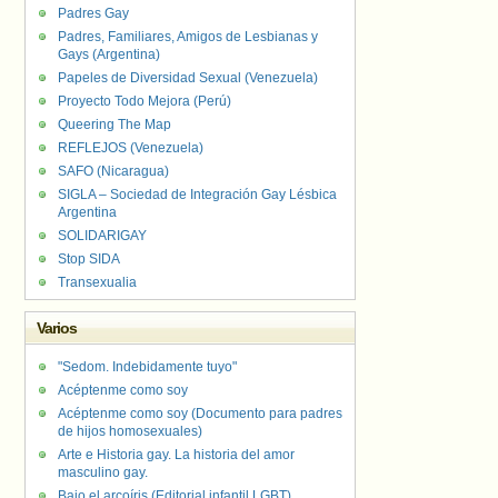
Padres Gay
Padres, Familiares, Amigos de Lesbianas y
Gays (Argentina)
Papeles de Diversidad Sexual (Venezuela)
Proyecto Todo Mejora (Perú)
Queering The Map
REFLEJOS (Venezuela)
SAFO (Nicaragua)
SIGLA – Sociedad de Integración Gay Lésbica
Argentina
SOLIDARIGAY
Stop SIDA
Transexualia
Varios
"Sedom. Indebidamente tuyo"
Acéptenme como soy
Acéptenme como soy (Documento para padres
de hijos homosexuales)
Arte e Historia gay. La historia del amor
masculino gay.
Bajo el arcoíris (Editorial infantil LGBT).