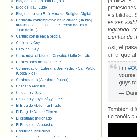
pública su
Blog de José Antonio Pagola
profesiones 
Blog de Raúl Lugo
Blog del obispo Raúl Vera en Religión Digital
visibilidad.
Carmelita contemplativo en la ciudad (un blog
es ser visi
oracional en la escuela de Teresa de Jhs y
logrando c
Juan de la +)
cientos de 
Cartujo con licencia propia
Católico y Gay
Así, el pas
Católico+Gay
en el que a
Concordia, el blog de Oswaldo Gallo Serrato
Confesiones de Trasnoche
I’m
#O
Congregación Luterana San Pedro y San Pablo
(Costa Rica)
yoursel
Contranatura (Abraham Puche)
guys to
Cristiano Arco Iris
— Dan
Cristiano y Gay
Cristiano y gay!!! Sí ¿y qué?
El Blog de Abdennur Prado
También dif
El Blog de Xabier Pikaza
Lo tenéis a
El cristiano indignado
El Frasco de Alabastro
Escrituras Inclusivas