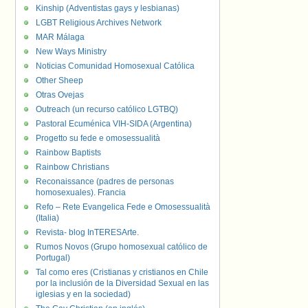
Kinship (Adventistas gays y lesbianas)
LGBT Religious Archives Network
MAR Málaga
New Ways Ministry
Noticias Comunidad Homosexual Católica
Other Sheep
Otras Ovejas
Outreach (un recurso católico LGTBQ)
Pastoral Ecuménica VIH-SIDA (Argentina)
Progetto su fede e omosessualità
Rainbow Baptists
Rainbow Christians
Reconaissance (padres de personas
homosexuales). Francia
Refo – Rete Evangelica Fede e Omosessualità
(Italia)
Revista- blog InTERESArte.
Rumos Novos (Grupo homosexual católico de
Portugal)
Tal como eres (Cristianas y cristianos en Chile
por la inclusión de la Diversidad Sexual en las
iglesias y en la sociedad)