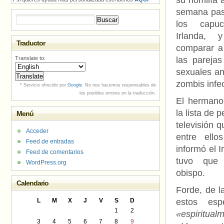
su homilía a
semana pas
Buscar:
los capuc
Irlanda, y
Traductor
comparar a
Translate to:
las parejas
sexuales an
zombis infe
* Servicio ofrecido por
Google
. No nos hacemos responsables de
los posibles errores en la traducción.
El hermano
la lista de 
Menú
televisión 
Acceder
entre ell
Feed de entradas
informó el Ir
Feed de comentarios
tuvo que 
WordPress.org
obispo.
Calendario
Forde, de 
L
M
X
J
V
S
D
estos esp
1
2
«espiritua
3
4
5
6
7
8
9