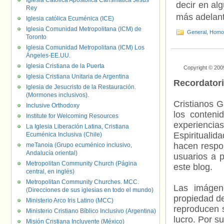
Iglesia Católica Apostólica Carismática Jesús
decir en al
Rey
más adelant
Iglesia católica Ecuménica (ICE)
Iglesia Comunidad Metropolitana (ICM) de
General
,
Homof
Toronto
Iglesia Comunidad Metropolitana (ICM) Los
Ángeles-EE.UU.
Iglesia Cristiana de la Puerta
Copyright © 200
Iglesia Cristiana Unitaria de Argentina
Recordator
Iglesia de Jesucristo de la Restauración.
(Mormones inclusivos).
Cristianos G
Inclusive Orthodoxy
los contenid
Institute for Welcoming Resources
experienci
La Iglesia Liberación Latina, Cristiana
Espiritualid
Ecuménica Inclusiva (Chile)
hacen respo
meTanoia (Grupo ecuménico inclusivo,
Andalucía oriental)
usuarios a p
Metropolitan Community Church (Página
este blog.
central, en inglés)
Metropolitan Community Churches. MCC.
Las imágene
(Direcciones de sus iglesias en todo el mundo)
propiedad de
Ministerio Arco Iris Latino (MCC)
reproducen s
Ministerio Cristiano Bíblico Inclusivo (Argentina)
lucro. Por s
Misión Cristiana Incluyente (México)