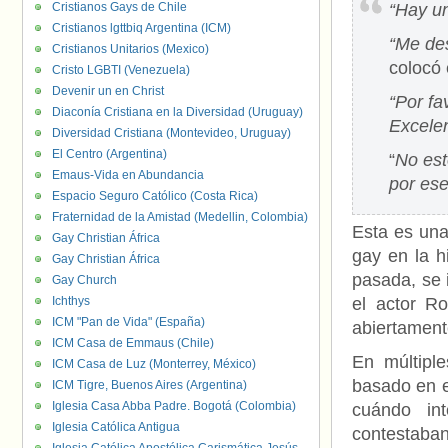
Cristianos Gays de Chile
“Hay u
Cristianos lgttbiq Argentina (ICM)
“Me de
Cristianos Unitarios (Mexico)
colocó
Cristo LGBTI (Venezuela)
Devenir un en Christ
“Por fa
Diaconía Cristiana en la Diversidad (Uruguay)
Excelen
Diversidad Cristiana (Montevideo, Uruguay)
El Centro (Argentina)
“
No est
Emaus-Vida en Abundancia
por es
Espacio Seguro Católico (Costa Rica)
Fraternidad de la Amistad (Medellin, Colombia)
Esta es una
Gay Christian África
gay en la h
Gay Christian África
pasada, se i
Gay Church
Ichthys
el actor R
ICM "Pan de Vida" (España)
abiertament
ICM Casa de Emmaus (Chile)
En múltipl
ICM Casa de Luz (Monterrey, México)
basado en e
ICM Tigre, Buenos Aires (Argentina)
Iglesia Casa Abba Padre. Bogotá (Colombia)
cuándo in
Iglesia Católica Antigua
contestaban