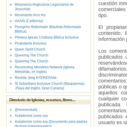
cuestión inm
Misioneros Anglicanos Legionarios de
comerciales 
Jesucristo
tipo.
Movimiento Arco Iris
OASIS (California)
El propieta
Peregrino Reformado (Bautista Reformada
Bíblica)
contenido. 
Primera Iglesia Cristiana Bíblica Inclusiva
información 
Protestants Inclusius
Queer Spirit Church
Los comenta
Queering The Church
publicados 
Queering The Church
reservándos
Reconciling Ministries Network (Iglesia
difamatorio
Metodista, en inglés)
discriminat
Revista- blog InTERESArte.
comentarios
St Sebastians Inclusive Church (Maspalomas
públicas o 
.Playa del Inglés. Gran Canaria)
aquellos c
cualquier c
Directorio de Iglesias, recursos, libros....
publicada.
@reverendally
comentarios,
Acéptenme como soy
publicados 
Acéptenme como soy (Documento para padres
usuario es s
de hijos homosexuales)