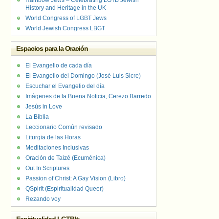
Rainbow Jews – Celebrating LGTB Jewish
History and Heritage in the UK
World Congress of LGBT Jews
World Jewish Congress LBGT
Espacios para la Oración
El Evangelio de cada día
El Evangelio del Domingo (José Luis Sicre)
Escuchar el Evangelio del día
Imágenes de la Buena Noticia, Cerezo Barredo
Jesús in Love
La Biblia
Leccionario Común revisado
Liturgia de las Horas
Meditaciones Inclusivas
Oración de Taizé (Ecuménica)
Out In Scriptures
Passion of Christ: A Gay Vision (Libro)
QSpirit (Espiritualidad Queer)
Rezando voy