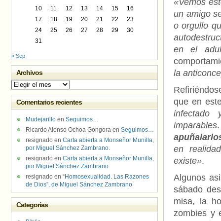
«Vemos est
10
11
12
13
14
15
16
un amigo se 
17
18
19
20
21
22
23
o orgullo q
24
25
26
27
28
29
30
autodestruct
31
en el adul
« Sep
comportami
la anticonce
Archivos
Archivos
Refiriéndos
que en est
Comentarios recientes
infectado
Mudejarillo
en
Seguimos…
imparables
.
Ricardo Alonso Ochoa Gongora
en
Seguimos…
apuñalarlo
resignado
en
Carta abierta a Monseñor Munilla,
en realida
por Miguel Sánchez Zambrano.
resignado
en
Carta abierta a Monseñor Munilla,
existe»
.
por Miguel Sánchez Zambrano.
Algunos asi
resignado
en
“Homosexualidad. Las Razones
de Dios”, de Miguel Sánchez Zambrano
sábado desp
misa, la h
Categorías
zombies y e