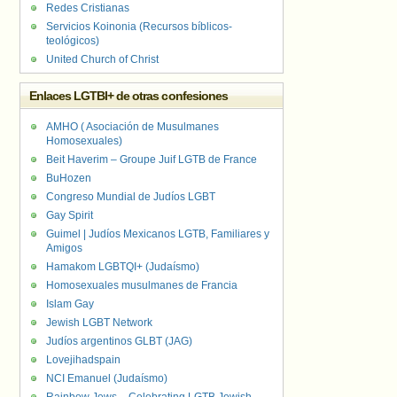
Redes Cristianas
Servicios Koinonia (Recursos bíblicos-
teológicos)
United Church of Christ
Enlaces LGTBI+ de otras confesiones
AMHO ( Asociación de Musulmanes
Homosexuales)
Beit Haverim – Groupe Juif LGTB de France
BuHozen
Congreso Mundial de Judíos LGBT
Gay Spirit
Guimel | Judíos Mexicanos LGTB, Familiares y
Amigos
Hamakom LGBTQI+ (Judaísmo)
Homosexuales musulmanes de Francia
Islam Gay
Jewish LGBT Network
Judíos argentinos GLBT (JAG)
Lovejihadspain
NCI Emanuel (Judaísmo)