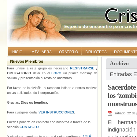
INICIO
LA PALABRA
ORATORIO
BIBLIOTECA
DOCUMENT
Nuevos Miembros
Archivo
Para unirse a este grupo es necesario
REGISTRARSE
y
OBLIGATORIO
dejar en el
FORO
un primer mensaje de
Entradas E
saludo y presentación al resto de miembros.
Sacerdote
Por favor, no lo olvidéis, ni tampoco indicar vuestros motivos
en las solicitudes de incorporación.
los ‘zombi
monstruos 
Gracias.
Dios os bendiga.
Para cualquier duda,
VER INSTRUCCIONES
.
sábado, 22 de 
El herma
Puedes ponerte en contacto con nosotros a través de la
sección
CONTACTO
.
indignación
Y si quieres ayuda más personalizada escríbenos
AQUÍ