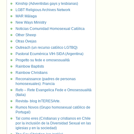
Kinship (Adventistas gays y lesbianas)
LGBT Religious Archives Network
MAR Málaga
New Ways Ministry
Noticias Comunidad Homosexual Católica
Other Sheep
Otras Ovejas
Outreach (un recurso católico LGTBQ)
Pastoral Ecuménica VIH-SIDA (Argentina)
Progetto su fede e omosessualità
Rainbow Baptists
Rainbow Christians
Reconaissance (padres de personas
homosexuales). Francia
Refo – Rete Evangelica Fede e Omosessualità
(Italia)
Revista- blog InTERESArte.
Rumos Novos (Grupo homosexual católico de
Portugal)
Tal como eres (Cristianas y cristianos en Chile
por la inclusión de la Diversidad Sexual en las
iglesias y en la sociedad)