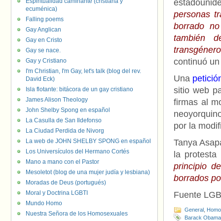
Espiritualidad caminante (cristiana y
estadounid
ecuménica)
personas t
Falling poems
borrado no
Gay Anglican
también d
Gay en Cristo
transgéner
Gay se nace.
continuó un
Gay y Cristiano
I'm Christian, I'm Gay, let's talk (blog del rev.
Una
petició
David Eck)
sitio web p
Isla flotante: bitácora de un gay cristiano
James Alison Theology
firmas al m
John Shelby Spong en español
neoyorquin
La Casulla de San Ildefonso
por la modif
La Ciudad Perdida de Nivorg
La web de JOHN SHELBY SPONG en español
Tanya Asapa
Los Universículos del Hermano Cortés
la protesta
Mano a mano con el Pastor
principio d
Mesoletot (blog de una mujer judía y lesbiana)
borrados po
Moradas de Deus (portugués)
Moral y Doctrina LGBTI
Fuente LGB
Mundo Homo
General
,
Homof
Nuestra Señora de los Homosexuales
Barack Obama