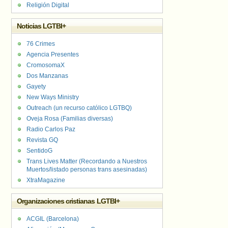
Religión Digital
Noticias LGTBI+
76 Crimes
Agencia Presentes
CromosomaX
Dos Manzanas
Gayety
New Ways Ministry
Outreach (un recurso católico LGTBQ)
Oveja Rosa (Familias diversas)
Radio Carlos Paz
Revista GQ
SentidoG
Trans Lives Matter (Recordando a Nuestros
Muertos/listado personas trans asesinadas)
XtraMagazine
Organizaciones cristianas LGTBI+
ACGIL (Barcelona)