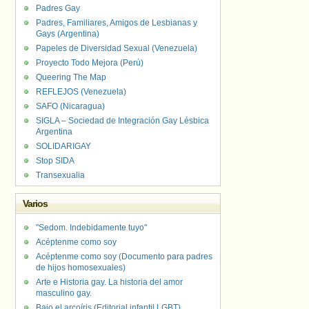
Padres Gay
Padres, Familiares, Amigos de Lesbianas y
Gays (Argentina)
Papeles de Diversidad Sexual (Venezuela)
Proyecto Todo Mejora (Perú)
Queering The Map
REFLEJOS (Venezuela)
SAFO (Nicaragua)
SIGLA – Sociedad de Integración Gay Lésbica
Argentina
SOLIDARIGAY
Stop SIDA
Transexualia
Varios
"Sedom. Indebidamente tuyo"
Acéptenme como soy
Acéptenme como soy (Documento para padres
de hijos homosexuales)
Arte e Historia gay. La historia del amor
masculino gay.
Bajo el arcoíris (Editorial infantil LGBT).