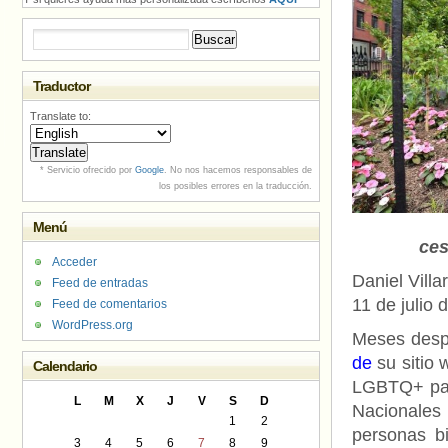
Buscar:
Traductor
Translate to:
* Servicio ofrecido por
Google
. No nos hacemos responsables de
los posibles errores en la traducción.
Menú
ce
Acceder
Daniel Vill
Feed de entradas
11 de julio 
Feed de comentarios
WordPress.org
Meses des
de
su sitio 
Calendario
LGBTQ+ par
L
M
X
J
V
S
D
Nacionales
1
2
personas b
3
4
5
6
7
8
9