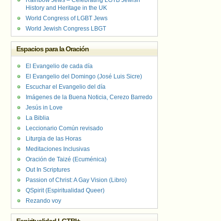
Rainbow Jews – Celebrating LGTB Jewish
History and Heritage in the UK
World Congress of LGBT Jews
World Jewish Congress LBGT
Espacios para la Oración
El Evangelio de cada día
El Evangelio del Domingo (José Luis Sicre)
Escuchar el Evangelio del día
Imágenes de la Buena Noticia, Cerezo Barredo
Jesús in Love
La Biblia
Leccionario Común revisado
Liturgia de las Horas
Meditaciones Inclusivas
Oración de Taizé (Ecuménica)
Out In Scriptures
Passion of Christ: A Gay Vision (Libro)
QSpirit (Espiritualidad Queer)
Rezando voy