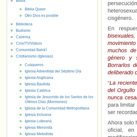
Biblia
persecución
Biblia Queer
heterosexu
Otro Dios es posible
cisgénero.
Biblioteca
En respues
Budismo
bisexuales
Caverna
movimiento
Cine/TV/Videos
muchos de 
Comunidad Bahá'í
Cristianismo (Iglesias)
género y s
Borrarlos d
Cuáqueros
Iglesia Adventista del Séptimo Día
deliberado d
Iglesia Anglicana
“
La reciente
Iglesia Bautista
del Orgullo
Iglesia Católica
nunca cesa
Iglesia de Jesucristo de los Santos de los
Últimos Días (Mormones)
para limitar
Iglesia de la Comunidad Metropolitana
ser recorda
Iglesia Inclusiva
Iglesia Luterana
Ahora solo 
Iglesia Menonita
oficial, 
Iglesia Metodista