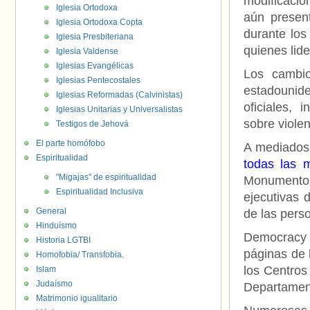
modificacio
Iglesia Ortodoxa
aún present
Iglesia Ortodoxa Copta
durante los
Iglesia Presbiteriana
quienes lide
Iglesia Valdense
Iglesias Evangélicas
Los cambi
Iglesias Pentecostales
estadounide
Iglesias Reformadas (Calvinistas)
oficiales, 
Iglesias Unitarias y Universalistas
sobre viole
Testigos de Jehová
El parte homófobo
A mediados 
Espiritualidad
todas las 
"Migajas" de espiritualidad
Monumento
Espiritualidad Inclusiva
ejecutivas 
General
de las perso
Hinduísmo
Democracy 
Historia LGTBI
páginas de 
Homofobia/ Transfobia.
los Centros
Islam
Judaísmo
Departamen
Matrimonio igualitario