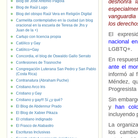
deshonra l
Blog de José Antonio Pagola
Blog de Raúl Lugo
especialmen
Blog del obispo Raúl Vera en Religión Digital
vanguardia 
Carmelita contemplativo en la ciudad (un blog
los derech
oracional en la escuela de Teresa de Jhs y
Juan de la +)
El expres
Cartujo con licencia propia
nacional e
Católico y Gay
LGBTQ+.
Católico+Gay
Concordia, el blog de Oswaldo Gallo Serrato
En respues
Confesiones de Trasnoche
ante el mo
Congregación Luterana San Pedro y San Pablo
informó al 
(Costa Rica)
Contranatura (Abraham Puche)
Méndez, qu
Cristiano Arco Iris
Progresista
Cristiano y Gay
Sin embargo
Cristiano y gay!!! Sí ¿y qué?
y
han col
El Blog de Abdennur Prado
El Blog de Xabier Pikaza
incluyendo 
El cristiano indignado
La organiza
El Frasco de Alabastro
los cambio
Escrituras Inclusivas