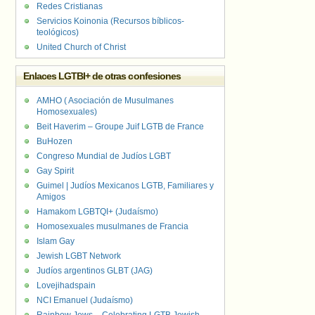
Redes Cristianas
Servicios Koinonia (Recursos bíblicos-
teológicos)
United Church of Christ
Enlaces LGTBI+ de otras confesiones
AMHO ( Asociación de Musulmanes
Homosexuales)
Beit Haverim – Groupe Juif LGTB de France
BuHozen
Congreso Mundial de Judíos LGBT
Gay Spirit
Guimel | Judíos Mexicanos LGTB, Familiares y
Amigos
Hamakom LGBTQI+ (Judaísmo)
Homosexuales musulmanes de Francia
Islam Gay
Jewish LGBT Network
Judíos argentinos GLBT (JAG)
Lovejihadspain
NCI Emanuel (Judaísmo)