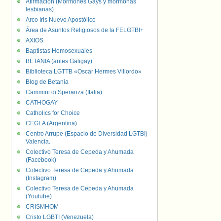
Afirmación (Mormones Gays y mormonas
lesbianas)
Arco Iris Nuevo Apostólico
Área de Asuntos Religiosos de la FELGTBI+
AXIOS
Baptistas Homosexuales
BETANIA (antes Galigay)
Biblioteca LGTTB «Oscar Hermes Villordo»
Blog de Betania
Cammini di Speranza (Italia)
CATHOGAY
Catholics for Choice
CEGLA (Argentina)
Centro Arrupe (Espacio de Diversidad LGTBI)
Valencia.
Colectivo Teresa de Cepeda y Ahumada
(Facebook)
Colectivo Teresa de Cepeda y Ahumada
(Instagram)
Colectivo Teresa de Cepeda y Ahumada
(Youtube)
CRISMHOM
Cristo LGBTI (Venezuela)