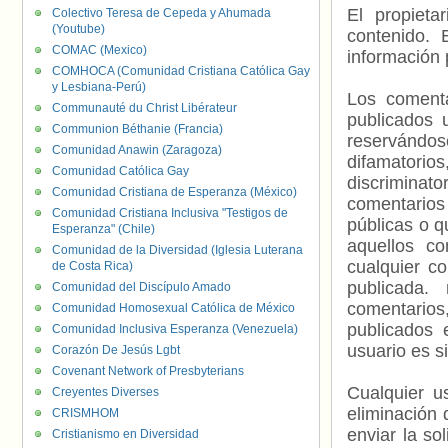
El propieta
Colectivo Teresa de Cepeda y Ahumada
(Youtube)
contenido. 
COMAC (Mexico)
información 
COMHOCA (Comunidad Cristiana Católica Gay
y Lesbiana-Perú)
Los comenta
Communauté du Christ Libérateur
publicados 
Communion Béthanie (Francia)
reservándos
Comunidad Anawin (Zaragoza)
difamatorio
Comunidad Católica Gay
discriminat
Comunidad Cristiana de Esperanza (México)
comentarios
Comunidad Cristiana Inclusiva "Testigos de
públicas o 
Esperanza" (Chile)
aquellos c
Comunidad de la Diversidad (Iglesia Luterana
cualquier c
de Costa Rica)
publicada.
Comunidad del Discípulo Amado
comentarios,
Comunidad Homosexual Católica de México
publicados 
Comunidad Inclusiva Esperanza (Venezuela)
usuario es s
Corazón De Jesús Lgbt
Covenant Network of Presbyterians
Cualquier us
Creyentes Diverses
eliminación 
CRISMHOM
enviar la so
Cristianismo en Diversidad