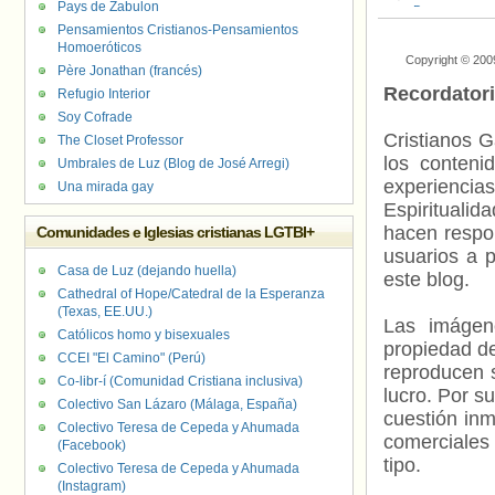
Pays de Zabulon
Departamento 
Personas bise
Pensamientos Cristianos-Pensamientos
Gives Back Init
Homoeróticos
Copyright © 200
Père Jonathan (francés)
Recordator
Refugio Interior
Soy Cofrade
Cristianos G
The Closet Professor
los contenid
Umbrales de Luz (Blog de José Arregi)
experienci
Una mirada gay
Espiritualid
hacen respo
Comunidades e Iglesias cristianas LGTBI+
usuarios a p
Casa de Luz (dejando huella)
este blog.
Cathedral of Hope/Catedral de la Esperanza
(Texas, EE.UU.)
Las imágene
Católicos homo y bisexuales
propiedad de
CCEI "El Camino" (Perú)
reproducen s
Co-libr-í (Comunidad Cristiana inclusiva)
lucro. Por s
Colectivo San Lázaro (Málaga, España)
cuestión inm
Colectivo Teresa de Cepeda y Ahumada
comerciales 
(Facebook)
tipo.
Colectivo Teresa de Cepeda y Ahumada
(Instagram)