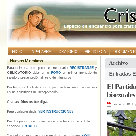
INICIO
LA PALABRA
ORATORIO
BIBLIOTECA
DOCUMENT
Nuevos Miembros
Archivo
Para unirse a este grupo es necesario
REGISTRARSE
y
OBLIGATORIO
dejar en el
FORO
un primer mensaje de
Entradas E
saludo y presentación al resto de miembros.
El Partido
Por favor, no lo olvidéis, ni tampoco indicar vuestros motivos
en las solicitudes de incorporación.
bisexuales
Gracias.
Dios os bendiga.
viernes, 18 de 
Para cualquier duda,
VER INSTRUCCIONES
.
Puedes ponerte en contacto con nosotros a través de la
sección
CONTACTO
.
Y si quieres ayuda más personalizada escríbenos
AQUÍ