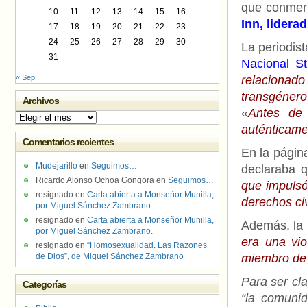
que conme
10
11
12
13
14
15
16
Inn, lidera
17
18
19
20
21
22
23
24
25
26
27
28
29
30
La periodis
31
Nacional
St
« Sep
relacionado
transgéner
Archivos
«
Antes de 
Archivos
auténticame
Comentarios recientes
En la págin
Mudejarillo
en
Seguimos…
declaraba 
Ricardo Alonso Ochoa Gongora
en
Seguimos…
que impuls
resignado
en
Carta abierta a Monseñor Munilla,
derechos ci
por Miguel Sánchez Zambrano.
resignado
en
Carta abierta a Monseñor Munilla,
Además, la 
por Miguel Sánchez Zambrano.
era una vio
resignado
en
“Homosexualidad. Las Razones
de Dios”, de Miguel Sánchez Zambrano
miembro de 
Para ser cl
Categorías
“la comuni