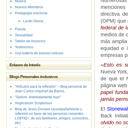
Numerosas 
Música
menciones 
Nuevos Miembros
Pedagogía oracional
directiva d
(OPM) que i
Lectio Divina
federal de 
Poesía
medios de co
Sexualidad
más amplia d
Tablón de Anuncios
Testimonios
equidad e 
Una batería de buenas noticias
empresas pr
«
Esto es s
Enlaces de Interés
Nueva York
Blogs Personales inclusivos
de que el 
página web
"Artículos para la reflexión" – Blog personal de
Juan Carlos Urquhart de Barros.
papel fund
"Sedom. Indebidamente tuyo"
jamás permi
Anglicanum Scriptorium
El
Stonewal
Blog de Jesús Donaire (acompañamiento y
reflexión en favor de las personas creyentes
Back Initia
LGBTIQ+, de sus familiares, amigos, conocidos,
olvido no so
etc)