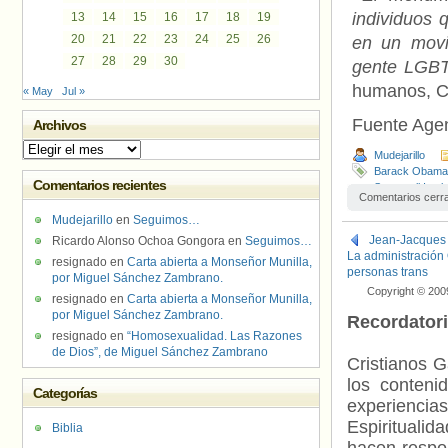
individuos 
13
14
15
16
17
18
19
20
21
22
23
24
25
26
en un movim
27
28
29
30
gente LGB
humanos, Ch
« May
Jul »
Fuente Age
Archivos
Archivos
Mudejarillo
Barack Obama
Comentarios recientes
Stonewall Inn b
Comentarios cerr
Mudejarillo
en
Seguimos…
Jean-Jacques 
Ricardo Alonso Ochoa Gongora
en
Seguimos…
La administración 
resignado
en
Carta abierta a Monseñor Munilla,
personas trans
por Miguel Sánchez Zambrano.
Copyright © 200
resignado
en
Carta abierta a Monseñor Munilla,
por Miguel Sánchez Zambrano.
Recordator
resignado
en
“Homosexualidad. Las Razones
de Dios”, de Miguel Sánchez Zambrano
Cristianos G
los contenid
Categorías
experienci
Espiritualid
Biblia