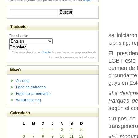
Buscar:
Traductor
se iniciaro
Translate to:
Uprising, re
El preside
* Servicio ofrecido por
Google
. No nos hacemos responsables de
los posibles errores en la traducción.
LGBT este 
germen de l
Menú
circundante
Acceder
gays en Est
Feed de entradas
«La designa
Feed de comentarios
Parques de
WordPress.org
según el co
Calendario
Grupos de 
L
M
X
J
V
S
D
transgénero
1
2
3
4
5
«El monume
6
7
8
9
10
11
12