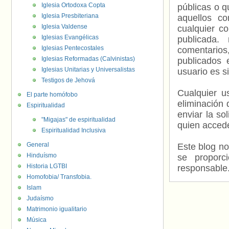
Iglesia Ortodoxa Copta
públicas o 
Iglesia Presbiteriana
aquellos c
Iglesia Valdense
cualquier c
Iglesias Evangélicas
publicada.
Iglesias Pentecostales
comentarios,
Iglesias Reformadas (Calvinistas)
publicados 
Iglesias Unitarias y Universalistas
usuario es s
Testigos de Jehová
Cualquier us
El parte homófobo
eliminación 
Espiritualidad
enviar la so
"Migajas" de espiritualidad
quien accede
Espiritualidad Inclusiva
General
Este blog no
Hinduísmo
se proporc
Historia LGTBI
responsable
Homofobia/ Transfobia.
Islam
Judaísmo
Matrimonio igualitario
Música