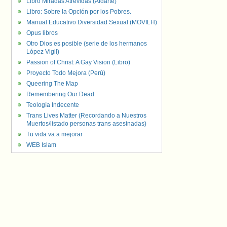
Libro Miradas Atrevidas (Aldarte)
Libro: Sobre la Opción por los Pobres.
Manual Educativo Diversidad Sexual (MOVILH)
Opus libros
Otro Dios es posible (serie de los hermanos
López Vigil)
Passion of Christ: A Gay Vision (Libro)
Proyecto Todo Mejora (Perú)
Queering The Map
Remembering Our Dead
Teología Indecente
Trans Lives Matter (Recordando a Nuestros
Muertos/listado personas trans asesinadas)
Tu vida va a mejorar
WEB Islam