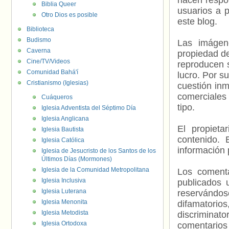
hacen respo
Biblia Queer
usuarios a p
Otro Dios es posible
este blog.
Biblioteca
Budismo
Las imágene
Caverna
propiedad de
Cine/TV/Videos
reproducen s
Comunidad Bahá'í
lucro. Por s
Cristianismo (Iglesias)
cuestión inm
comerciales 
Cuáqueros
tipo.
Iglesia Adventista del Séptimo Día
Iglesia Anglicana
El propieta
Iglesia Bautista
contenido. 
Iglesia Católica
información 
Iglesia de Jesucristo de los Santos de los
Últimos Días (Mormones)
Iglesia de la Comunidad Metropolitana
Los comenta
Iglesia Inclusiva
publicados 
Iglesia Luterana
reservándos
Iglesia Menonita
difamatorio
Iglesia Metodista
discriminat
Iglesia Ortodoxa
comentarios