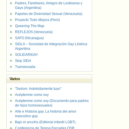
Padres, Familiares, Amigos de Lesbianas y
Gays (Argentina)
Papeles de Diversidad Sexual (Venezuela)
Proyecto Todo Mejora (Perú)
Queering The Map
REFLEJOS (Venezuela)
SAFO (Nicaragua)
SIGLA – Sociedad de Integración Gay Lésbica
Argentina
SOLIDARIGAY
Stop SIDA
Transexualia
Varios
"Sedom. Indebidamente tuyo"
Acéptenme como soy
Acéptenme como soy (Documento para padres
de hijos homosexuales)
Arte e Historia gay. La historia del amor
masculino gay.
Bajo el arcoíris (Editorial infantil LGBT).
Conferencia de Teresa Forcades OSB: