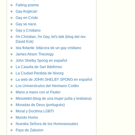
Falling poems
Gay Anglican
Gay en Cristo
Gay se nace.
Gay y Cristiano
I'm Christian, I'm Gay, let's talk (blog del rev.
David Eck)
Isla flotante: bitácora de un gay cristiano
James Alison Theology
John Shelby Spong en español
La Casulla de San Ildefonso
La Ciudad Perdida de Nivorg
La web de JOHN SHELBY SPONG en español
Los Universículos del Hermano Cortés
Mano a mano con el Pastor
Mesoletot (blog de una mujer judía y lesbiana)
Moradas de Deus (portugués)
Moral y Doctrina LGBTI
Mundo Homo
Nuestra Señora de los Homosexuales
Pays de Zabulon