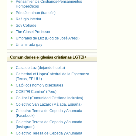
Pensamientos Cristianos-Pensamientos
Homoeróticos
Père Jonathan (francés)
Refugio Interior
Soy Cofrade
The Closet Professor
Umbrales de Luz (Blog de José Arregi)
Una mirada gay
Comunidades e Iglesias cristianas LGTBI+
Casa de Luz (dejando huella)
Cathedral of Hope/Catedral de la Esperanza
(Texas, EE.UU.)
Católicos homo y bisexuales
CCEI "El Camino" (Perú)
Co-libr-í (Comunidad Cristiana inclusiva)
Colectivo San Lázaro (Málaga, España)
Colectivo Teresa de Cepeda y Ahumada
(Facebook)
Colectivo Teresa de Cepeda y Ahumada
(Instagram)
Colectivo Teresa de Cepeda y Ahumada