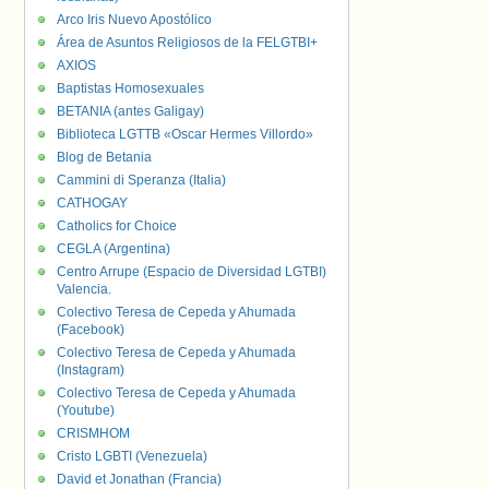
Arco Iris Nuevo Apostólico
Área de Asuntos Religiosos de la FELGTBI+
AXIOS
Baptistas Homosexuales
BETANIA (antes Galigay)
Biblioteca LGTTB «Oscar Hermes Villordo»
Blog de Betania
Cammini di Speranza (Italia)
CATHOGAY
Catholics for Choice
CEGLA (Argentina)
Centro Arrupe (Espacio de Diversidad LGTBI)
Valencia.
Colectivo Teresa de Cepeda y Ahumada
(Facebook)
Colectivo Teresa de Cepeda y Ahumada
(Instagram)
Colectivo Teresa de Cepeda y Ahumada
(Youtube)
CRISMHOM
Cristo LGBTI (Venezuela)
David et Jonathan (Francia)