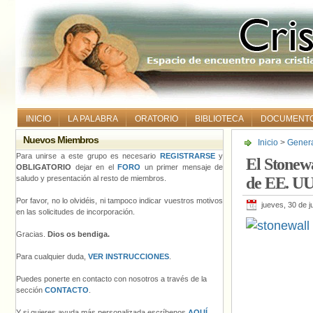
INICIO
LA PALABRA
ORATORIO
BIBLIOTECA
DOCUMENT
Nuevos Miembros
Inicio
>
Gener
Para unirse a este grupo es necesario
REGISTRARSE
y
El Stonew
OBLIGATORIO
dejar en el
FORO
un primer mensaje de
saludo y presentación al resto de miembros.
de EE. UU
Por favor, no lo olvidéis, ni tampoco indicar vuestros motivos
jueves, 30 de j
en las solicitudes de incorporación.
Gracias.
Dios os bendiga.
Para cualquier duda,
VER INSTRUCCIONES
.
Puedes ponerte en contacto con nosotros a través de la
sección
CONTACTO
.
Y si quieres ayuda más personalizada escríbenos
AQUÍ