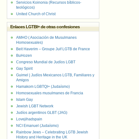
Servicios Koinonia (Recursos bíblicos-
teológicos)
United Church of Christ
Enlaces LGTBI+ de otras confesiones
AMHO ( Asociación de Musulmanes
Homosexuales)
Beit Haverim – Groupe Juif LGTB de France
BuHozen
Congreso Mundial de Judíos LGBT
Gay Spirit
Guimel | Judíos Mexicanos LGTB, Familiares y
Amigos
Hamakom LGBTQI+ (Judaísmo)
Homosexuales musulmanes de Francia
Islam Gay
Jewish LGBT Network
Judíos argentinos GLBT (JAG)
Lovejihadspain
NCI Emanuel (Judaísmo)
Rainbow Jews – Celebrating LGTB Jewish
History and Heritage in the UK