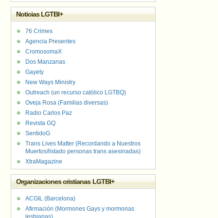
Noticias LGTBI+
76 Crimes
Agencia Presentes
CromosomaX
Dos Manzanas
Gayety
New Ways Ministry
Outreach (un recurso católico LGTBQ)
Oveja Rosa (Familias diversas)
Radio Carlos Paz
Revista GQ
SentidoG
Trans Lives Matter (Recordando a Nuestros
Muertos/listado personas trans asesinadas)
XtraMagazine
Organizaciones cristianas LGTBI+
ACGIL (Barcelona)
Afirmación (Mormones Gays y mormonas
lesbianas)