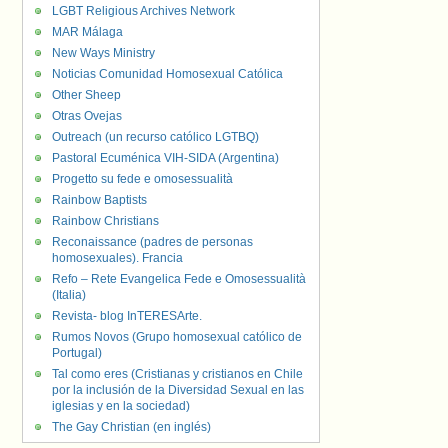
LGBT Religious Archives Network
MAR Málaga
New Ways Ministry
Noticias Comunidad Homosexual Católica
Other Sheep
Otras Ovejas
Outreach (un recurso católico LGTBQ)
Pastoral Ecuménica VIH-SIDA (Argentina)
Progetto su fede e omosessualità
Rainbow Baptists
Rainbow Christians
Reconaissance (padres de personas
homosexuales). Francia
Refo – Rete Evangelica Fede e Omosessualità
(Italia)
Revista- blog InTERESArte.
Rumos Novos (Grupo homosexual católico de
Portugal)
Tal como eres (Cristianas y cristianos en Chile
por la inclusión de la Diversidad Sexual en las
iglesias y en la sociedad)
The Gay Christian (en inglés)