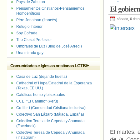
Pays de Zabulon
Departamento 
El gobiern
Personas bise
Pensamientos Cristianos-Pensamientos
Gives Back Init
Homoeróticos
sábado, 6 de 
Père Jonathan (francés)
Refugio Interior
Soy Cofrade
The Closet Professor
Umbrales de Luz (Blog de José Arregi)
Una mirada gay
Comunidades e Iglesias cristianas LGTBI+
Casa de Luz (dejando huella)
Cathedral of Hope/Catedral de la Esperanza
(Texas, EE.UU.)
Católicos homo y bisexuales
CCEI "El Camino" (Perú)
Co-libr-í (Comunidad Cristiana inclusiva)
Colectivo San Lázaro (Málaga, España)
Colectivo Teresa de Cepeda y Ahumada
(Facebook)
El martes,
Colectivo Teresa de Cepeda y Ahumada
(Instagram)
de la Conc