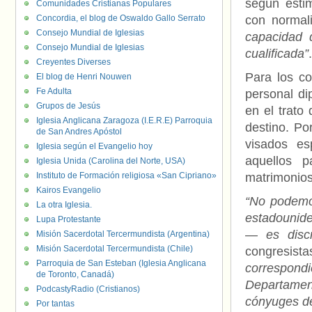
según esti
Comunidades Cristianas Populares
Concordia, el blog de Oswaldo Gallo Serrato
con normal
Consejo Mundial de Iglesias
capacidad 
Consejo Mundial de Iglesias
cualificada”
.
Creyentes Diverses
Para los co
El blog de Henri Nouwen
Fe Adulta
personal d
Grupos de Jesús
en el trato
Iglesia Anglicana Zaragoza (I.E.R.E) Parroquia
destino. Po
de San Andres Apóstol
visados es
Iglesia según el Evangelio hoy
aquellos 
Iglesia Unida (Carolina del Norte, USA)
Instituto de Formación religiosa «San Cipriano»
matrimonios
Kairos Evangelio
“No podemos
La otra Iglesia.
estadounid
Lupa Protestante
— es disc
Misión Sacerdotal Tercermundista (Argentina)
Misión Sacerdotal Tercermundista (Chile)
congresist
Parroquia de San Esteban (Iglesia Anglicana
correspon
de Toronto, Canadá)
Departame
PodcastyRadio (Cristianos)
cónyuges de
Por tantas