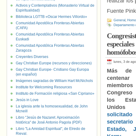
realizar lo
Activos y Contemplativos (Monasterio Virtual de
Fuente Pin
Espiritualidad)
Biblioteca LGTTB «Oscar Hermes Villordo»
General
,
Homof
Comunidad Apostólica Fronteras Abiertas
Departamento 
(CAFA)
Intersexuales
Congresist
Comunidad Apostólica Fronteras Abiertas
Euskadi
especiales
Comunidad Apostólica Fronteras Abiertas
Zaragoza
homófobo
Creyentes Diverses
lunes, 3 de ag
Gay Christian Europe (recursos y direcciones)
Gay Christian Europe- Cristiano Gay Europa
Más de
(en español)
centenar
Imágenes sagradas de William Hart McNichols
miembros
Institute for Welcoming Resources
Congreso
Instituto de Formación religiosa «San Cipriano»
los Esta
Jesús in Love
La iglesia ante la homosexualidad, de John
Unido
Mcneill
solicitad
Libro "Jesús de Nazaret. Aproximación
secretari
histórica" de José Antonio Pagola (PDF)
Estado, 
Libro "La Amistad Espiritual", de Elredo de
Rieval.