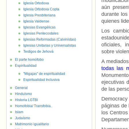
modificacio
Iglesia Ortodoxa
aún present
Iglesia Ortodoxa Copta
durante los
Iglesia Presbiteriana
quienes lide
Iglesia Valdense
Iglesias Evangélicas
Los cambi
Iglesias Pentecostales
estadounide
Iglesias Reformadas (Calvinistas)
oficiales, 
Iglesias Unitarias y Universalistas
sobre viole
Testigos de Jehová
El parte homófobo
A mediados 
Espiritualidad
todas las 
"Migajas" de espiritualidad
Monumento
Espiritualidad Inclusiva
ejecutivas 
General
de las perso
Hinduísmo
Democracy 
Historia LGTBI
páginas de 
Homofobia/ Transfobia.
los Centros
Islam
Judaísmo
Departamen
Matrimonio igualitario