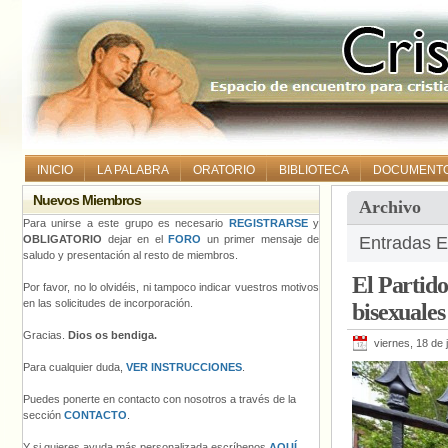
INICIO
LA PALABRA
ORATORIO
BIBLIOTECA
DOCUMENT
Nuevos Miembros
Archivo
Para unirse a este grupo es necesario
REGISTRARSE
y
OBLIGATORIO
dejar en el
FORO
un primer mensaje de
Entradas E
saludo y presentación al resto de miembros.
El Partido
Por favor, no lo olvidéis, ni tampoco indicar vuestros motivos
en las solicitudes de incorporación.
bisexuales
Gracias.
Dios os bendiga.
viernes, 18 de 
Para cualquier duda,
VER INSTRUCCIONES
.
Puedes ponerte en contacto con nosotros a través de la
sección
CONTACTO
.
Y si quieres ayuda más personalizada escríbenos
AQUÍ