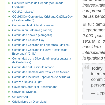
Colectivo Teresa de Cepeda y Ahumada
intersexua
(Youtube)
comprometi
COMAC (Mexico)
de las pers
COMHOCA (Comunidad Cristiana Católica Gay
y Lesbiana-Perú)
El tuit tam
Communauté du Christ Libérateur
Departament
Communion Béthanie (Francia)
2.000 pers
Comunidad Anawin (Zaragoza)
Comunidad Católica Gay
sexual, o 
Comunidad Cristiana de Esperanza (México)
considera
Comunidad Cristiana Inclusiva "Testigos de
intersexual
Esperanza" (Chile)
la igualdad
Comunidad de la Diversidad (Iglesia Luterana
de Costa Rica)
Comunidad del Discípulo Amado
Today 
Comunidad Homosexual Católica de México
inters
Comunidad Inclusiva Esperanza (Venezuela)
committ
Corazón De Jesús Lgbt
person
Covenant Network of Presbyterians
Creyentes Diverses
— Depa
CRISMHOM
Cristianismo en Diversidad