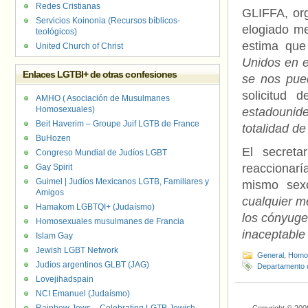
Redes Cristianas
GLIFFA, org
Servicios Koinonia (Recursos bíblicos-
elogiado me
teológicos)
estima qu
United Church of Christ
Unidos en e
Enlaces LGTBI+ de otras confesiones
se nos pue
solicitud 
AMHO ( Asociación de Musulmanes
Homosexuales)
estadounide
Beit Haverim – Groupe Juif LGTB de France
totalidad de
BuHozen
El secreta
Congreso Mundial de Judíos LGBT
reaccionarí
Gay Spirit
Guimel | Judíos Mexicanos LGTB, Familiares y
mismo sexo
Amigos
cualquier m
Hamakom LGBTQI+ (Judaísmo)
los cónyuge
Homosexuales musulmanes de Francia
inaceptable 
Islam Gay
Jewish LGBT Network
General
,
Homof
Judíos argentinos GLBT (JAG)
Departamento 
Lovejihadspain
NCI Emanuel (Judaísmo)