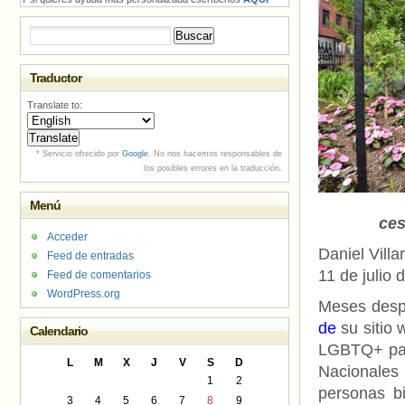
Buscar:
Traductor
Translate to:
* Servicio ofrecido por
Google
. No nos hacemos responsables de
los posibles errores en la traducción.
Menú
ce
Acceder
Daniel Vill
Feed de entradas
11 de julio 
Feed de comentarios
WordPress.org
Meses des
de
su sitio 
Calendario
LGBTQ+ par
L
M
X
J
V
S
D
Nacionales
1
2
personas b
3
4
5
6
7
8
9