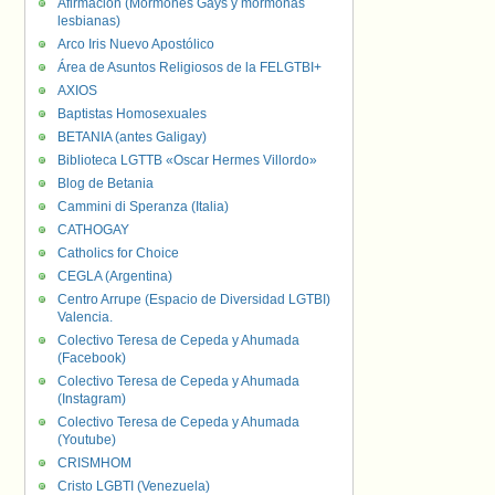
Afirmación (Mormones Gays y mormonas
lesbianas)
Arco Iris Nuevo Apostólico
Área de Asuntos Religiosos de la FELGTBI+
AXIOS
Baptistas Homosexuales
BETANIA (antes Galigay)
Biblioteca LGTTB «Oscar Hermes Villordo»
Blog de Betania
Cammini di Speranza (Italia)
CATHOGAY
Catholics for Choice
CEGLA (Argentina)
Centro Arrupe (Espacio de Diversidad LGTBI)
Valencia.
Colectivo Teresa de Cepeda y Ahumada
(Facebook)
Colectivo Teresa de Cepeda y Ahumada
(Instagram)
Colectivo Teresa de Cepeda y Ahumada
(Youtube)
CRISMHOM
Cristo LGBTI (Venezuela)