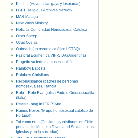
Kinship (Adventistas gays y lesbianas)
LGBT Religious Archives Network
MAR Málaga
New Ways Ministry
Noticias Comunidad Homosexual Católica
Other Sheep
Otras Ovejas
Outreach (un recurso católico LGTBQ)
Pastoral Ecuménica VIH-SIDA (Argentina)
Progetto su fede e omosessualità
Rainbow Baptists
Rainbow Christians
Reconaissance (padres de personas
homosexuales). Francia
Refo – Rete Evangelica Fede e Omosessualità
(Italia)
Revista- blog InTERESArte.
Rumos Novos (Grupo homosexual católico de
Portugal)
Tal como eres (Cristianas y cristianos en Chile
por la inclusión de la Diversidad Sexual en las
iglesias y en la sociedad)