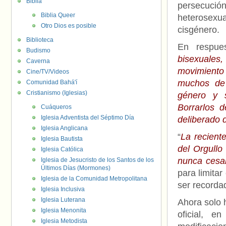
Biblia
persecución
Biblia Queer
heterosexu
Otro Dios es posible
cisgénero.
Biblioteca
En respues
Budismo
bisexuales
Caverna
movimiento
Cine/TV/Videos
muchos de 
Comunidad Bahá'í
Cristianismo (Iglesias)
género y s
Borrarlos d
Cuáqueros
Iglesia Adventista del Séptimo Día
deliberado d
Iglesia Anglicana
“
La reciente
Iglesia Bautista
del Orgullo
Iglesia Católica
nunca cesa
Iglesia de Jesucristo de los Santos de los
Últimos Días (Mormones)
para limitar
Iglesia de la Comunidad Metropolitana
ser recorda
Iglesia Inclusiva
Iglesia Luterana
Ahora solo 
Iglesia Menonita
oficial, 
Iglesia Metodista