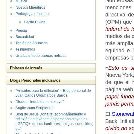
Numerosas 
Música
menciones 
Nuevos Miembros
Pedagogía oracional
directiva d
(OPM) que i
Lectio Divina
federal de 
Poesía
medios de co
Sexualidad
más amplia d
Tablón de Anuncios
Testimonios
equidad e 
Una batería de buenas noticias
empresas pr
«
Esto es s
Enlaces de Interés
Nueva York
Blogs Personales inclusivos
de que el 
página web
"Artículos para la reflexión" – Blog personal de
Juan Carlos Urquhart de Barros.
papel fund
"Sedom. Indebidamente tuyo"
jamás permi
Anglicanum Scriptorium
El
Stonewal
Blog de Jesús Donaire (acompañamiento y
reflexión en favor de las personas creyentes
Back Initia
LGBTIQ+, de sus familiares, amigos, conocidos,
olvido no so
etc)