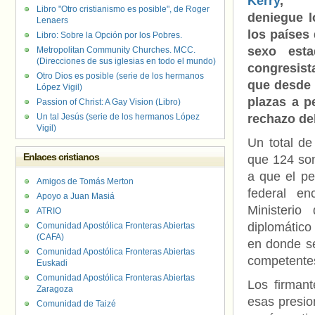
Kerry
, 
Libro "Otro cristianismo es posible", de Roger
deniegue l
Lenaers
los países
Libro: Sobre la Opción por los Pobres.
sexo est
Metropolitan Community Churches. MCC.
(Direcciones de sus iglesias en todo el mundo)
congresist
Otro Dios es posible (serie de los hermanos
que desde 
López Vigil)
plazas a p
Passion of Christ: A Gay Vision (Libro)
Un tal Jesús (serie de los hermanos López
rechazo del
Vigil)
Un total d
Enlaces cristianos
que 124 son
a que el pe
Amigos de Tomás Merton
federal en
Apoyo a Juan Masiá
Ministerio
ATRIO
diplomático
Comunidad Apostólica Fronteras Abiertas
(CAFA)
en donde se
Comunidad Apostólica Fronteras Abiertas
competente
Euskadi
Comunidad Apostólica Fronteras Abiertas
Los firmant
Zaragoza
esas presio
Comunidad de Taizé