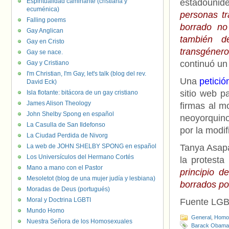
Espiritualidad caminante (cristiana y
estadounid
ecuménica)
personas t
Falling poems
borrado no
Gay Anglican
también d
Gay en Cristo
transgéner
Gay se nace.
continuó un
Gay y Cristiano
I'm Christian, I'm Gay, let's talk (blog del rev.
Una
petició
David Eck)
sitio web p
Isla flotante: bitácora de un gay cristiano
James Alison Theology
firmas al m
John Shelby Spong en español
neoyorquin
La Casulla de San Ildefonso
por la modif
La Ciudad Perdida de Nivorg
La web de JOHN SHELBY SPONG en español
Tanya Asapa
Los Universículos del Hermano Cortés
la protesta
Mano a mano con el Pastor
principio d
Mesoletot (blog de una mujer judía y lesbiana)
borrados po
Moradas de Deus (portugués)
Moral y Doctrina LGBTI
Fuente LGB
Mundo Homo
General
,
Homof
Nuestra Señora de los Homosexuales
Barack Obama