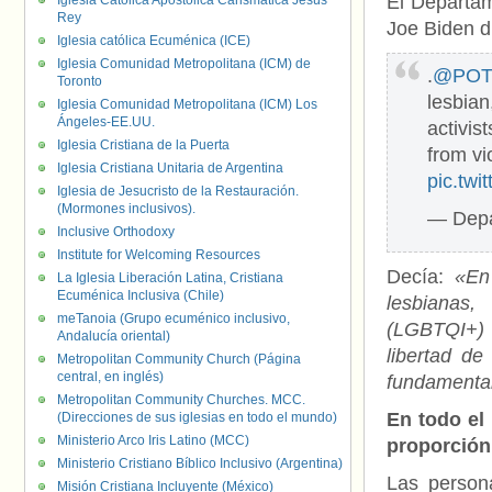
El Departam
Iglesia Católica Apostólica Carismática Jesús
Rey
Joe Biden d
Iglesia católica Ecuménica (ICE)
Iglesia Comunidad Metropolitana (ICM) de
.
@POT
Toronto
lesbian
Iglesia Comunidad Metropolitana (ICM) Los
Ángeles-EE.UU.
activis
Iglesia Cristiana de la Puerta
from vi
Iglesia Cristiana Unitaria de Argentina
pic.twi
Iglesia de Jesucristo de la Restauración.
(Mormones inclusivos).
— Depa
Inclusive Orthodoxy
Institute for Welcoming Resources
Decía:
«En
La Iglesia Liberación Latina, Cristiana
Ecuménica Inclusiva (Chile)
lesbianas,
meTanoia (Grupo ecuménico inclusivo,
(LGBTQI+) e
Andalucía oriental)
libertad de
Metropolitan Community Church (Página
central, en inglés)
fundamenta
Metropolitan Community Churches. MCC.
En todo el
(Direcciones de sus iglesias en todo el mundo)
Ministerio Arco Iris Latino (MCC)
proporción 
Ministerio Cristiano Bíblico Inclusivo (Argentina)
Las persona
Misión Cristiana Incluyente (México)