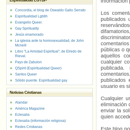
Espiritualidad LGTBI+
información 
Concordia, el blog de Oswaldo Gallo Serrato
Los comenta
Espiritualidad Lgbtih
publicados 
Evangelio Queer.
reservándos
Gay Spirituality
difamatorio
Jesús enamorado
discriminat
La iglesia ante la homosexualidad, de John
comentarios
Mcneill
públicas o 
Libro "La Amistad Espiritual", de Elredo de
aquellos c
Rieval.
cualquier c
Pays de Zabulon
publicada.
QSpirit (Espiritualidad Queer)
comentarios,
Santos Queer
publicados 
Sólido puente. Espiritualidad gay
usuario es s
Noticias Cristianas
Cualquier us
Alandar
eliminación 
América Magazine
enviar la so
Eclesalia
quien accede
Eclesalia (información religiosa)
Redes Cristianas
Este blog no