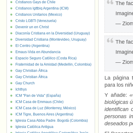
Cristianos Gays de Chile
The fac
Cristianos lgttbiq Argentina (ICM)
Imagine
Cristianos Unitarios (Mexico)
Cristo LGBTI (Venezuela)
— Ziom
Devenir un en Christ
Diaconía Cristiana en la Diversidad (Uruguay)
Diversidad Cristiana (Montevideo, Uruguay)
The fac
El Centro (Argentina)
Imagine
Emaus-Vida en Abundancia
Espacio Seguro Católico (Costa Rica)
— Ziom
Fraternidad de la Amistad (Medellin, Colombia)
Gay Christian África
Gay Christian África
La página t
Gay Church
para los niñ
Ichthys
Y añade:
«
ICM "Pan de Vida" (España)
biológicas 
ICM Casa de Emmaus (Chile)
ICM Casa de Luz (Monterrey, México)
identifican
ICM Tigre, Buenos Aires (Argentina)
personas in
Iglesia Casa Abba Padre. Bogotá (Colombia)
deseados po
Iglesia Católica Antigua