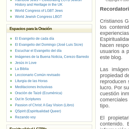
Rainbow Jews – Celebrating LGTB Jewish
Copyright © 200
History and Heritage in the UK
Recordator
World Congress of LGBT Jews
World Jewish Congress LBGT
Cristianos G
los contenid
Espacios para la Oración
experienci
Espiritualid
El Evangelio de cada día
hacen respo
El Evangelio del Domingo (José Luis Sicre)
usuarios a p
Escuchar el Evangelio del día
este blog.
Imágenes de la Buena Noticia, Cerezo Barredo
Jesús in Love
Las imágene
La Biblia
propiedad de
Leccionario Común revisado
reproducen s
Liturgia de las Horas
lucro. Por s
Meditaciones Inclusivas
cuestión inm
Oración de Taizé (Ecuménica)
comerciales 
Out In Scriptures
tipo.
Passion of Christ: A Gay Vision (Libro)
QSpirit (Espiritualidad Queer)
El propieta
Rezando voy
contenido. 