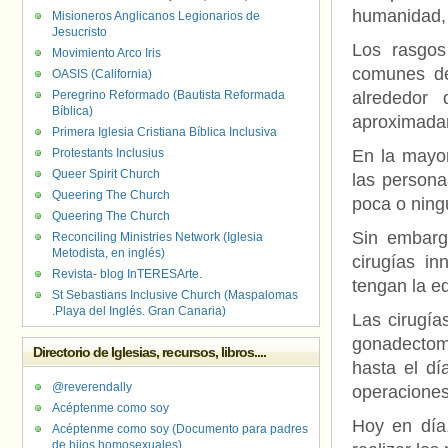
humanidad, 
Misioneros Anglicanos Legionarios de
Jesucristo
Los rasgos
Movimiento Arco Iris
comunes de
OASIS (California)
Peregrino Reformado (Bautista Reformada
alrededor 
Bíblica)
aproximadam
Primera Iglesia Cristiana Bíblica Inclusiva
Protestants Inclusius
En la mayor
Queer Spirit Church
las persona
Queering The Church
poca o ning
Queering The Church
Sin embarg
Reconciling Ministries Network (Iglesia
Metodista, en inglés)
cirugías in
Revista- blog InTERESArte.
tengan la e
St Sebastians Inclusive Church (Maspalomas
.Playa del Inglés. Gran Canaria)
Las cirugías
gonadectomí
Directorio de Iglesias, recursos, libros....
hasta el dí
@reverendally
operaciones
Acéptenme como soy
Hoy en día
Acéptenme como soy (Documento para padres
de hijos homosexuales)