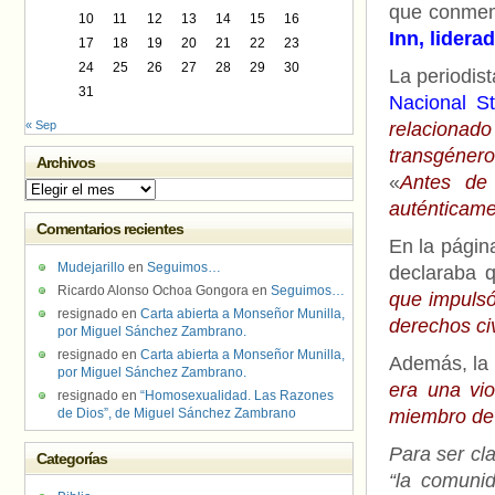
que conme
10
11
12
13
14
15
16
Inn, lidera
17
18
19
20
21
22
23
24
25
26
27
28
29
30
La periodis
31
Nacional
St
« Sep
relacionado
transgéner
Archivos
«
Antes de 
Archivos
auténticame
Comentarios recientes
En la págin
Mudejarillo
en
Seguimos…
declaraba 
Ricardo Alonso Ochoa Gongora
en
Seguimos…
que impuls
resignado
en
Carta abierta a Monseñor Munilla,
derechos ci
por Miguel Sánchez Zambrano.
resignado
en
Carta abierta a Monseñor Munilla,
Además, la 
por Miguel Sánchez Zambrano.
era una vio
resignado
en
“Homosexualidad. Las Razones
de Dios”, de Miguel Sánchez Zambrano
miembro de 
Para ser cl
Categorías
“la comuni