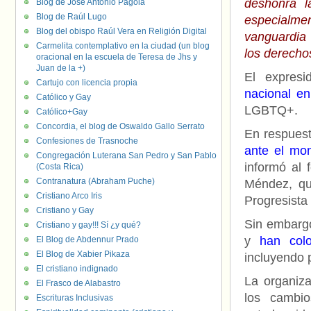
deshonra l
Blog de José Antonio Pagola
Blog de Raúl Lugo
especialmen
Blog del obispo Raúl Vera en Religión Digital
vanguardia 
Carmelita contemplativo en la ciudad (un blog
los derech
oracional en la escuela de Teresa de Jhs y
Juan de la +)
El expres
Cartujo con licencia propia
nacional e
Católico y Gay
LGBTQ+.
Católico+Gay
Concordia, el blog de Oswaldo Gallo Serrato
En respues
Confesiones de Trasnoche
ante el mo
Congregación Luterana San Pedro y San Pablo
informó al 
(Costa Rica)
Contranatura (Abraham Puche)
Méndez, qu
Cristiano Arco Iris
Progresista
Cristiano y Gay
Sin embargo
Cristiano y gay!!! Sí ¿y qué?
y
han col
El Blog de Abdennur Prado
El Blog de Xabier Pikaza
incluyendo 
El cristiano indignado
La organiza
El Frasco de Alabastro
los cambio
Escrituras Inclusivas