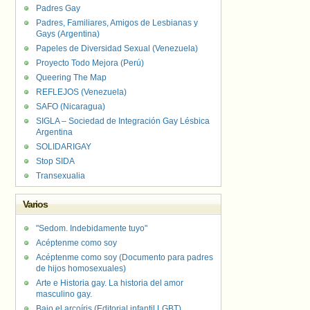
Padres Gay
Padres, Familiares, Amigos de Lesbianas y
Gays (Argentina)
Papeles de Diversidad Sexual (Venezuela)
Proyecto Todo Mejora (Perú)
Queering The Map
REFLEJOS (Venezuela)
SAFO (Nicaragua)
SIGLA – Sociedad de Integración Gay Lésbica
Argentina
SOLIDARIGAY
Stop SIDA
Transexualia
Varios
"Sedom. Indebidamente tuyo"
Acéptenme como soy
Acéptenme como soy (Documento para padres
de hijos homosexuales)
Arte e Historia gay. La historia del amor
masculino gay.
Bajo el arcoíris (Editorial infantil LGBT).