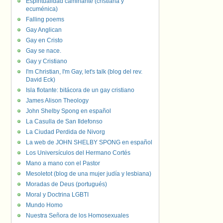
Espiritualidad caminante (cristiana y
ecuménica)
Falling poems
Gay Anglican
Gay en Cristo
Gay se nace.
Gay y Cristiano
I'm Christian, I'm Gay, let's talk (blog del rev.
David Eck)
Isla flotante: bitácora de un gay cristiano
James Alison Theology
John Shelby Spong en español
La Casulla de San Ildefonso
La Ciudad Perdida de Nivorg
La web de JOHN SHELBY SPONG en español
Los Universículos del Hermano Cortés
Mano a mano con el Pastor
Mesoletot (blog de una mujer judía y lesbiana)
Moradas de Deus (portugués)
Moral y Doctrina LGBTI
Mundo Homo
Nuestra Señora de los Homosexuales