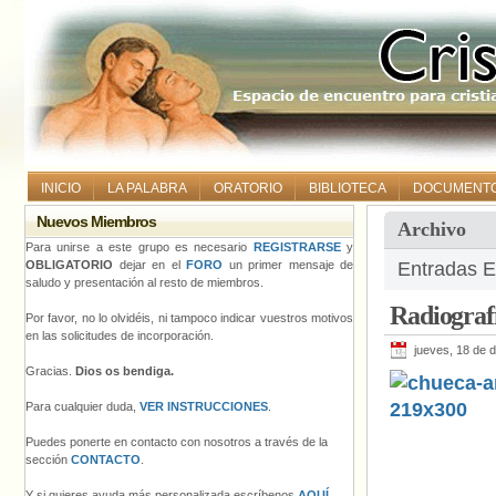
INICIO
LA PALABRA
ORATORIO
BIBLIOTECA
DOCUMENT
Nuevos Miembros
Archivo
Para unirse a este grupo es necesario
REGISTRARSE
y
OBLIGATORIO
dejar en el
FORO
un primer mensaje de
Entradas E
saludo y presentación al resto de miembros.
Radiografí
Por favor, no lo olvidéis, ni tampoco indicar vuestros motivos
en las solicitudes de incorporación.
jueves, 18 de 
Gracias.
Dios os bendiga.
Para cualquier duda,
VER INSTRUCCIONES
.
Puedes ponerte en contacto con nosotros a través de la
sección
CONTACTO
.
Y si quieres ayuda más personalizada escríbenos
AQUÍ