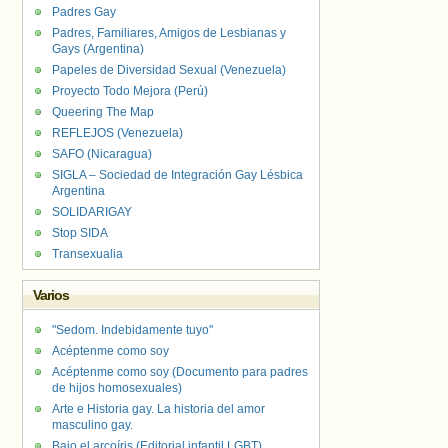
Padres Gay
Padres, Familiares, Amigos de Lesbianas y
Gays (Argentina)
Papeles de Diversidad Sexual (Venezuela)
Proyecto Todo Mejora (Perú)
Queering The Map
REFLEJOS (Venezuela)
SAFO (Nicaragua)
SIGLA – Sociedad de Integración Gay Lésbica
Argentina
SOLIDARIGAY
Stop SIDA
Transexualia
Varios
"Sedom. Indebidamente tuyo"
Acéptenme como soy
Acéptenme como soy (Documento para padres
de hijos homosexuales)
Arte e Historia gay. La historia del amor
masculino gay.
Bajo el arcoíris (Editorial infantil LGBT).