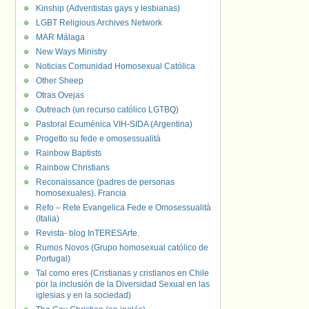
Kinship (Adventistas gays y lesbianas)
LGBT Religious Archives Network
MAR Málaga
New Ways Ministry
Noticias Comunidad Homosexual Católica
Other Sheep
Otras Ovejas
Outreach (un recurso católico LGTBQ)
Pastoral Ecuménica VIH-SIDA (Argentina)
Progetto su fede e omosessualità
Rainbow Baptists
Rainbow Christians
Reconaissance (padres de personas
homosexuales). Francia
Refo – Rete Evangelica Fede e Omosessualità
(Italia)
Revista- blog InTERESArte.
Rumos Novos (Grupo homosexual católico de
Portugal)
Tal como eres (Cristianas y cristianos en Chile
por la inclusión de la Diversidad Sexual en las
iglesias y en la sociedad)