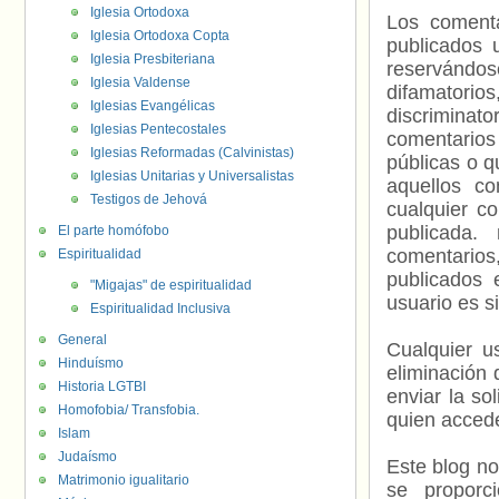
Iglesia Ortodoxa
Los comenta
Iglesia Ortodoxa Copta
publicados 
Iglesia Presbiteriana
reservándos
Iglesia Valdense
difamatorio
Iglesias Evangélicas
discriminat
Iglesias Pentecostales
comentarios
Iglesias Reformadas (Calvinistas)
públicas o 
Iglesias Unitarias y Universalistas
aquellos c
Testigos de Jehová
cualquier c
publicada.
El parte homófobo
comentarios,
Espiritualidad
publicados 
"Migajas" de espiritualidad
usuario es s
Espiritualidad Inclusiva
General
Cualquier us
Hinduísmo
eliminación 
Historia LGTBI
enviar la so
Homofobia/ Transfobia.
quien accede
Islam
Judaísmo
Este blog no
Matrimonio igualitario
se proporc