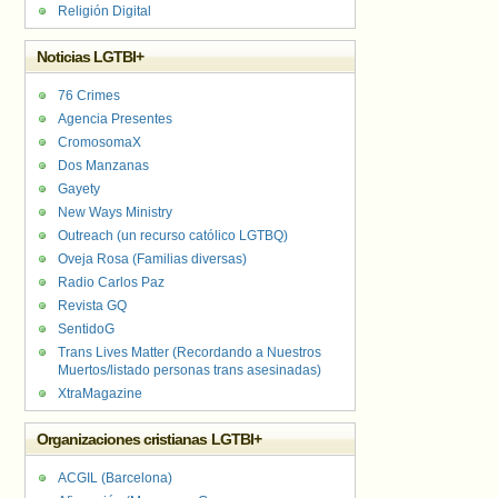
Religión Digital
Noticias LGTBI+
76 Crimes
Agencia Presentes
CromosomaX
Dos Manzanas
Gayety
New Ways Ministry
Outreach (un recurso católico LGTBQ)
Oveja Rosa (Familias diversas)
Radio Carlos Paz
Revista GQ
SentidoG
Trans Lives Matter (Recordando a Nuestros
Muertos/listado personas trans asesinadas)
XtraMagazine
Organizaciones cristianas LGTBI+
ACGIL (Barcelona)