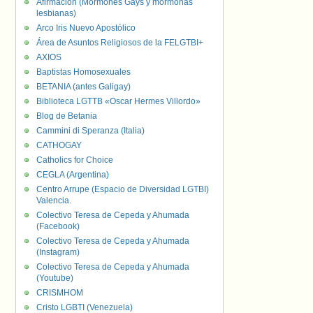
Afirmación (Mormones Gays y mormonas
lesbianas)
Arco Iris Nuevo Apostólico
Área de Asuntos Religiosos de la FELGTBI+
AXIOS
Baptistas Homosexuales
BETANIA (antes Galigay)
Biblioteca LGTTB «Oscar Hermes Villordo»
Blog de Betania
Cammini di Speranza (Italia)
CATHOGAY
Catholics for Choice
CEGLA (Argentina)
Centro Arrupe (Espacio de Diversidad LGTBI)
Valencia.
Colectivo Teresa de Cepeda y Ahumada
(Facebook)
Colectivo Teresa de Cepeda y Ahumada
(Instagram)
Colectivo Teresa de Cepeda y Ahumada
(Youtube)
CRISMHOM
Cristo LGBTI (Venezuela)