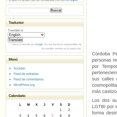
Buscar:
Traductor
Translate to:
* Servicio ofrecido por
Google
. No nos hacemos responsables de
los posibles errores en la traducción.
Córdoba Pé
Menú
personas rel
por Tempor
Acceder
pertenecien
Feed de entradas
sus calles
Feed de comentarios
cosmopolita
WordPress.org
más castizo
Calendario
Los dos au
L
M
X
J
V
S
D
LGTBI por e
1
2
forma desin
3
4
5
6
7
8
9