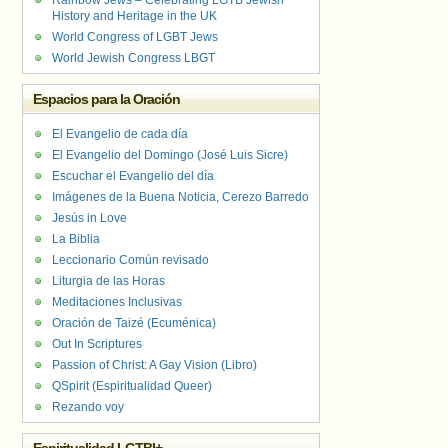
Rainbow Jews – Celebrating LGTB Jewish
History and Heritage in the UK
World Congress of LGBT Jews
World Jewish Congress LBGT
Espacios para la Oración
El Evangelio de cada día
El Evangelio del Domingo (José Luis Sicre)
Escuchar el Evangelio del día
Imágenes de la Buena Noticia, Cerezo Barredo
Jesús in Love
La Biblia
Leccionario Común revisado
Liturgia de las Horas
Meditaciones Inclusivas
Oración de Taizé (Ecuménica)
Out In Scriptures
Passion of Christ: A Gay Vision (Libro)
QSpirit (Espiritualidad Queer)
Rezando voy