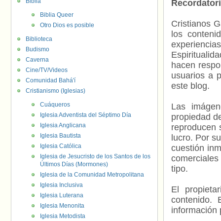
Biblia
Recordator
Biblia Queer
Cristianos G
Otro Dios es posible
los contenid
Biblioteca
experienci
Budismo
Espiritualid
Caverna
hacen respo
Cine/TV/Videos
usuarios a p
Comunidad Bahá'í
este blog.
Cristianismo (Iglesias)
Cuáqueros
Las imágene
Iglesia Adventista del Séptimo Día
propiedad de
Iglesia Anglicana
reproducen s
Iglesia Bautista
lucro. Por s
Iglesia Católica
cuestión inm
Iglesia de Jesucristo de los Santos de los
comerciales 
Últimos Días (Mormones)
tipo.
Iglesia de la Comunidad Metropolitana
Iglesia Inclusiva
El propieta
Iglesia Luterana
contenido. 
Iglesia Menonita
información 
Iglesia Metodista