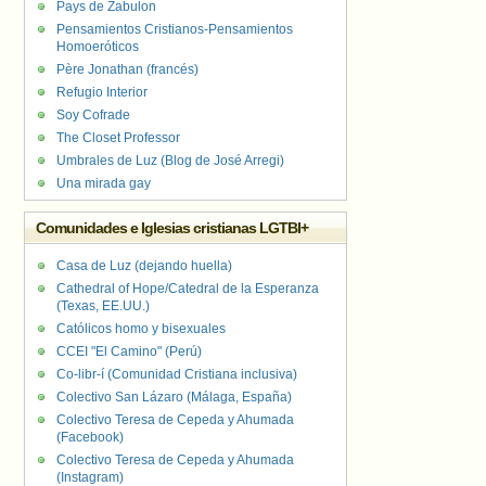
Pays de Zabulon
Pensamientos Cristianos-Pensamientos
Homoeróticos
Père Jonathan (francés)
Refugio Interior
Soy Cofrade
The Closet Professor
Umbrales de Luz (Blog de José Arregi)
Una mirada gay
Comunidades e Iglesias cristianas LGTBI+
Casa de Luz (dejando huella)
Cathedral of Hope/Catedral de la Esperanza
(Texas, EE.UU.)
Católicos homo y bisexuales
CCEI "El Camino" (Perú)
Co-libr-í (Comunidad Cristiana inclusiva)
Colectivo San Lázaro (Málaga, España)
Colectivo Teresa de Cepeda y Ahumada
(Facebook)
Colectivo Teresa de Cepeda y Ahumada
(Instagram)