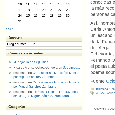
conocidas e
10
11
12
13
14
15
16
la más reco
17
18
19
20
21
22
23
personas c
24
25
26
27
28
29
30
31
Así, nombre
Carla Anton
« Sep
un escaño 
Archivos
de la Funda
Archivos
de Aegal; 
Comentarios recientes
Echevarría,
Fernando Ol
Mudejarillo
en
Seguimos…
el poeta Lui
Ricardo Alonso Ochoa Gongora
en
Seguimos…
poema sobr
resignado
en
Carta abierta a Monseñor Munilla,
por Miguel Sánchez Zambrano.
Fuente
Oci
resignado
en
Carta abierta a Monseñor Munilla,
por Miguel Sánchez Zambrano.
Biblioteca
,
Gen
resignado
en
“Homosexualidad. Las Razones
AEGAL
,
Carla A
de Dios”, de Miguel Sánchez Zambrano
Fundación 26 
Alonso
,
Libro
,
L
Categorías
Copyright © 200