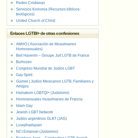
Redes Cristianas
Servicios Koinonia (Recursos bíblicos-
teológicos)
United Church of Christ
Enlaces LGTBI+ de otras confesiones
AMHO ( Asociación de Musulmanes
Homosexuales)
Beit Haverim – Groupe Juif LGTB de France
BuHozen
Congreso Mundial de Judíos LGBT
Gay Spirit
Guimel | Judíos Mexicanos LGTB, Familiares y
Amigos
Hamakom LGBTQI+ (Judaísmo)
Homosexuales musulmanes de Francia
Islam Gay
Jewish LGBT Network
Judíos argentinos GLBT (JAG)
Lovejihadspain
NCI Emanuel (Judaísmo)