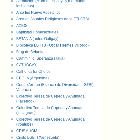
Afirmación (Mormones Gays y mormonas
lesbianas)
Arco Iris Nuevo Apostólico
Área de Asuntos Religiosos de la FELGTBI+
AXIOS
Baptistas Homosexuales
BETANIA (antes Galigay)
Biblioteca LGTTB «Oscar Hermes Villordo»
Blog de Betania
Cammini di Speranza (Italia)
CATHOGAY
Catholics for Choice
CEGLA (Argentina)
Centro Arrupe (Espacio de Diversidad LGTBI)
Valencia.
Colectivo Teresa de Cepeda y Ahumada
(Facebook)
Colectivo Teresa de Cepeda y Ahumada
(Instagram)
Colectivo Teresa de Cepeda y Ahumada
(Youtube)
CRISMHOM
Cristo LGBTI (Venezuela)