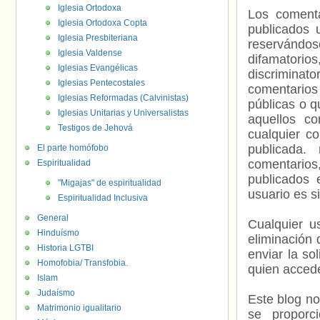
Iglesia Ortodoxa
Los comenta
Iglesia Ortodoxa Copta
publicados 
Iglesia Presbiteriana
reservándos
Iglesia Valdense
difamatorio
Iglesias Evangélicas
discriminat
Iglesias Pentecostales
comentarios
Iglesias Reformadas (Calvinistas)
públicas o 
Iglesias Unitarias y Universalistas
aquellos c
Testigos de Jehová
cualquier c
publicada.
El parte homófobo
comentarios,
Espiritualidad
publicados 
"Migajas" de espiritualidad
usuario es s
Espiritualidad Inclusiva
General
Cualquier us
Hinduísmo
eliminación 
Historia LGTBI
enviar la so
Homofobia/ Transfobia.
quien accede
Islam
Judaísmo
Este blog no
Matrimonio igualitario
se proporc