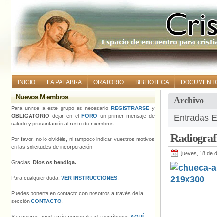
INICIO
LA PALABRA
ORATORIO
BIBLIOTECA
DOCUMENT
Nuevos Miembros
Archivo
Para unirse a este grupo es necesario
REGISTRARSE
y
OBLIGATORIO
dejar en el
FORO
un primer mensaje de
Entradas E
saludo y presentación al resto de miembros.
Radiografí
Por favor, no lo olvidéis, ni tampoco indicar vuestros motivos
en las solicitudes de incorporación.
jueves, 18 de 
Gracias.
Dios os bendiga.
Para cualquier duda,
VER INSTRUCCIONES
.
Puedes ponerte en contacto con nosotros a través de la
sección
CONTACTO
.
Y si quieres ayuda más personalizada escríbenos
AQUÍ