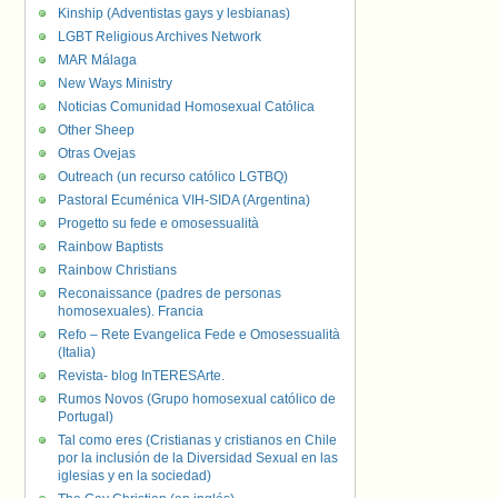
Kinship (Adventistas gays y lesbianas)
LGBT Religious Archives Network
MAR Málaga
New Ways Ministry
Noticias Comunidad Homosexual Católica
Other Sheep
Otras Ovejas
Outreach (un recurso católico LGTBQ)
Pastoral Ecuménica VIH-SIDA (Argentina)
Progetto su fede e omosessualità
Rainbow Baptists
Rainbow Christians
Reconaissance (padres de personas
homosexuales). Francia
Refo – Rete Evangelica Fede e Omosessualità
(Italia)
Revista- blog InTERESArte.
Rumos Novos (Grupo homosexual católico de
Portugal)
Tal como eres (Cristianas y cristianos en Chile
por la inclusión de la Diversidad Sexual en las
iglesias y en la sociedad)