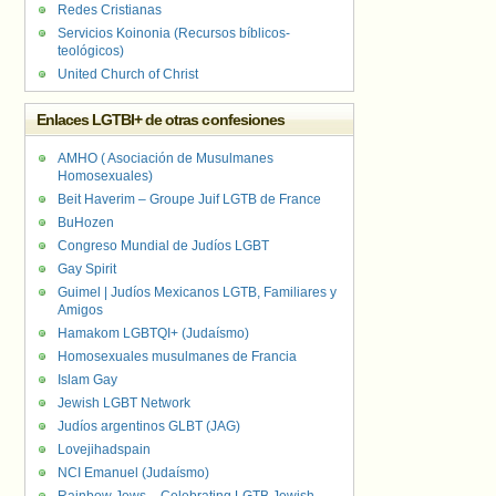
Redes Cristianas
Servicios Koinonia (Recursos bíblicos-
teológicos)
United Church of Christ
Enlaces LGTBI+ de otras confesiones
AMHO ( Asociación de Musulmanes
Homosexuales)
Beit Haverim – Groupe Juif LGTB de France
BuHozen
Congreso Mundial de Judíos LGBT
Gay Spirit
Guimel | Judíos Mexicanos LGTB, Familiares y
Amigos
Hamakom LGBTQI+ (Judaísmo)
Homosexuales musulmanes de Francia
Islam Gay
Jewish LGBT Network
Judíos argentinos GLBT (JAG)
Lovejihadspain
NCI Emanuel (Judaísmo)