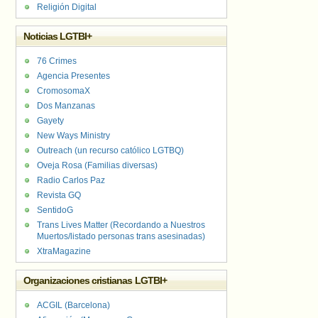
Religión Digital
Noticias LGTBI+
76 Crimes
Agencia Presentes
CromosomaX
Dos Manzanas
Gayety
New Ways Ministry
Outreach (un recurso católico LGTBQ)
Oveja Rosa (Familias diversas)
Radio Carlos Paz
Revista GQ
SentidoG
Trans Lives Matter (Recordando a Nuestros
Muertos/listado personas trans asesinadas)
XtraMagazine
Organizaciones cristianas LGTBI+
ACGIL (Barcelona)