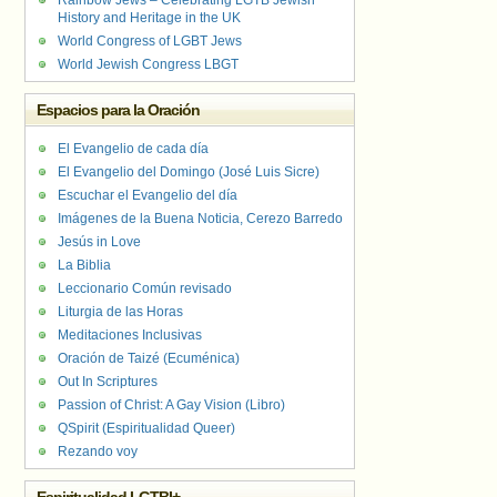
Rainbow Jews – Celebrating LGTB Jewish
History and Heritage in the UK
World Congress of LGBT Jews
World Jewish Congress LBGT
Espacios para la Oración
El Evangelio de cada día
El Evangelio del Domingo (José Luis Sicre)
Escuchar el Evangelio del día
Imágenes de la Buena Noticia, Cerezo Barredo
Jesús in Love
La Biblia
Leccionario Común revisado
Liturgia de las Horas
Meditaciones Inclusivas
Oración de Taizé (Ecuménica)
Out In Scriptures
Passion of Christ: A Gay Vision (Libro)
QSpirit (Espiritualidad Queer)
Rezando voy