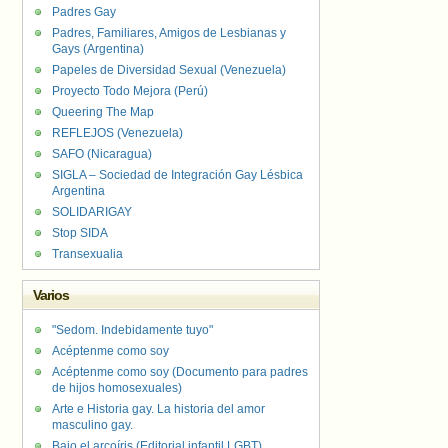
Padres Gay
Padres, Familiares, Amigos de Lesbianas y
Gays (Argentina)
Papeles de Diversidad Sexual (Venezuela)
Proyecto Todo Mejora (Perú)
Queering The Map
REFLEJOS (Venezuela)
SAFO (Nicaragua)
SIGLA – Sociedad de Integración Gay Lésbica
Argentina
SOLIDARIGAY
Stop SIDA
Transexualia
Varios
"Sedom. Indebidamente tuyo"
Acéptenme como soy
Acéptenme como soy (Documento para padres
de hijos homosexuales)
Arte e Historia gay. La historia del amor
masculino gay.
Bajo el arcoíris (Editorial infantil LGBT).