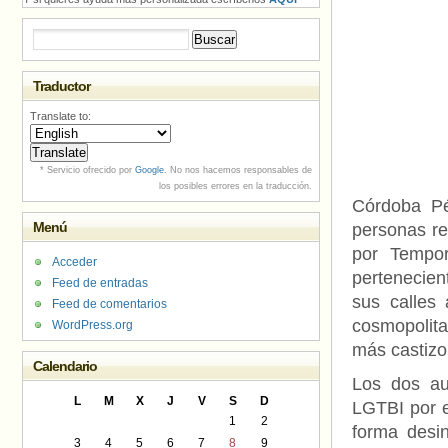
Buscar:
Traductor
Translate to:
* Servicio ofrecido por
Google
. No nos hacemos responsables de
los posibles errores en la traducción.
Córdoba Pé
Menú
personas rel
por Tempor
Acceder
pertenecien
Feed de entradas
sus calles
Feed de comentarios
cosmopolita
WordPress.org
más castizo
Calendario
Los dos au
L
M
X
J
V
S
D
LGTBI por e
1
2
forma desin
3
4
5
6
7
8
9