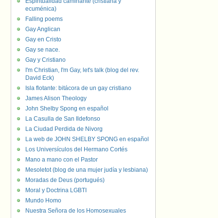
Espiritualidad caminante (cristiana y
ecuménica)
Falling poems
Gay Anglican
Gay en Cristo
Gay se nace.
Gay y Cristiano
I'm Christian, I'm Gay, let's talk (blog del rev.
David Eck)
Isla flotante: bitácora de un gay cristiano
James Alison Theology
John Shelby Spong en español
La Casulla de San Ildefonso
La Ciudad Perdida de Nivorg
La web de JOHN SHELBY SPONG en español
Los Universículos del Hermano Cortés
Mano a mano con el Pastor
Mesoletot (blog de una mujer judía y lesbiana)
Moradas de Deus (portugués)
Moral y Doctrina LGBTI
Mundo Homo
Nuestra Señora de los Homosexuales