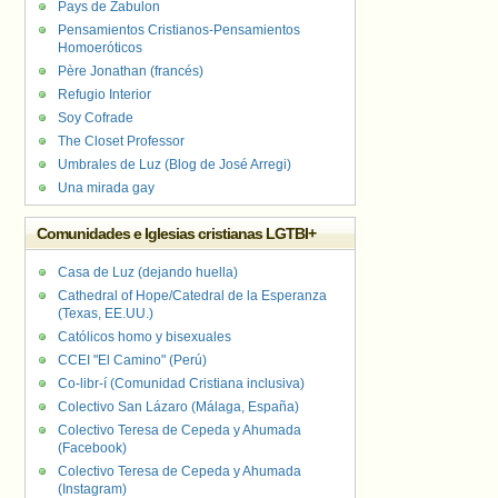
Pays de Zabulon
Pensamientos Cristianos-Pensamientos
Homoeróticos
Père Jonathan (francés)
Refugio Interior
Soy Cofrade
The Closet Professor
Umbrales de Luz (Blog de José Arregi)
Una mirada gay
Comunidades e Iglesias cristianas LGTBI+
Casa de Luz (dejando huella)
Cathedral of Hope/Catedral de la Esperanza
(Texas, EE.UU.)
Católicos homo y bisexuales
CCEI "El Camino" (Perú)
Co-libr-í (Comunidad Cristiana inclusiva)
Colectivo San Lázaro (Málaga, España)
Colectivo Teresa de Cepeda y Ahumada
(Facebook)
Colectivo Teresa de Cepeda y Ahumada
(Instagram)