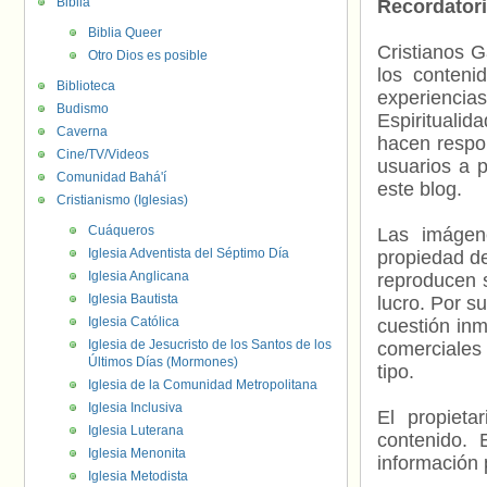
Biblia
Recordator
Biblia Queer
Cristianos G
Otro Dios es posible
los contenid
Biblioteca
experienci
Budismo
Espiritualid
Caverna
hacen respo
Cine/TV/Videos
usuarios a p
Comunidad Bahá'í
este blog.
Cristianismo (Iglesias)
Cuáqueros
Las imágene
Iglesia Adventista del Séptimo Día
propiedad de
Iglesia Anglicana
reproducen s
Iglesia Bautista
lucro. Por s
Iglesia Católica
cuestión inm
Iglesia de Jesucristo de los Santos de los
comerciales 
Últimos Días (Mormones)
tipo.
Iglesia de la Comunidad Metropolitana
Iglesia Inclusiva
El propieta
Iglesia Luterana
contenido. 
Iglesia Menonita
información 
Iglesia Metodista