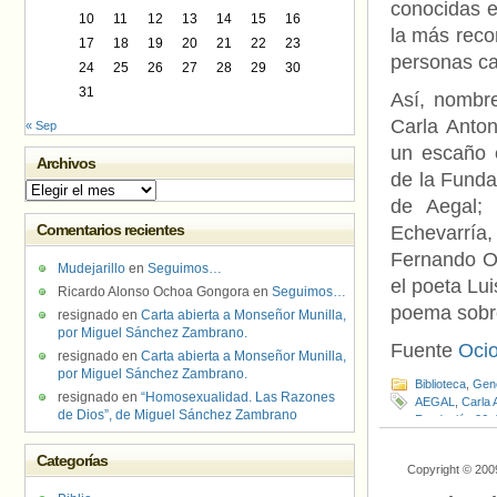
conocidas e
10
11
12
13
14
15
16
la más reco
17
18
19
20
21
22
23
personas c
24
25
26
27
28
29
30
31
Así, nombre
Carla Anton
« Sep
un escaño 
Archivos
de la Funda
Archivos
de Aegal; 
Comentarios recientes
Echevarría,
Fernando Ol
Mudejarillo
en
Seguimos…
el poeta Lui
Ricardo Alonso Ochoa Gongora
en
Seguimos…
poema sobr
resignado
en
Carta abierta a Monseñor Munilla,
por Miguel Sánchez Zambrano.
Fuente
Oci
resignado
en
Carta abierta a Monseñor Munilla,
por Miguel Sánchez Zambrano.
Biblioteca
,
Gen
resignado
en
“Homosexualidad. Las Razones
AEGAL
,
Carla A
de Dios”, de Miguel Sánchez Zambrano
Fundación 26 
Alonso
,
Libro
,
L
Categorías
Copyright © 200