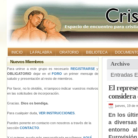
INICIO
LA PALABRA
ORATORIO
BIBLIOTECA
DOCUMENT
Nuevos Miembros
Archivo
Para unirse a este grupo es necesario
REGISTRARSE
y
OBLIGATORIO
dejar en el
FORO
un primer mensaje de
Entradas E
saludo y presentación al resto de miembros.
El represe
Por favor, no lo olvidéis, ni tampoco indicar vuestros motivos
en las solicitudes de incorporación.
considera 
Gracias.
Dios os bendiga.
jueves, 19 de 
Para cualquier duda,
VER INSTRUCCIONES
.
En los últ
a diversa
Puedes ponerte en contacto con nosotros a través de la
sección
CONTACTO
.
entorno al
Eurovisió
Y si quieres ayuda más personalizada escríbenos
AQUÍ