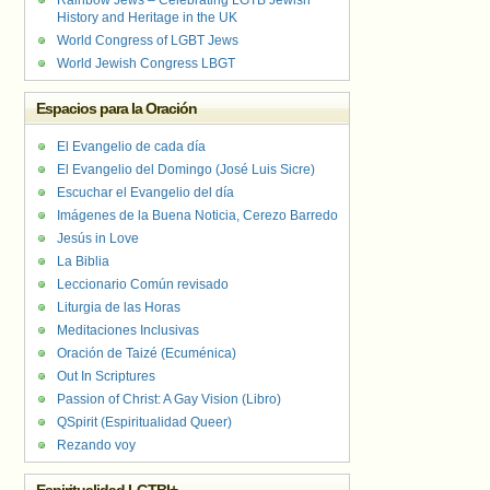
Rainbow Jews – Celebrating LGTB Jewish
History and Heritage in the UK
World Congress of LGBT Jews
World Jewish Congress LBGT
Espacios para la Oración
El Evangelio de cada día
El Evangelio del Domingo (José Luis Sicre)
Escuchar el Evangelio del día
Imágenes de la Buena Noticia, Cerezo Barredo
Jesús in Love
La Biblia
Leccionario Común revisado
Liturgia de las Horas
Meditaciones Inclusivas
Oración de Taizé (Ecuménica)
Out In Scriptures
Passion of Christ: A Gay Vision (Libro)
QSpirit (Espiritualidad Queer)
Rezando voy