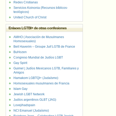
Redes Cristianas
Servicios Koinonia (Recursos bíblicos-
teológicos)
United Church of Christ
Enlaces LGTBI+ de otras confesiones
AMHO ( Asociación de Musulmanes
Homosexuales)
Beit Haverim – Groupe Juif LGTB de France
BuHozen
Congreso Mundial de Judíos LGBT
Gay Spirit
Guimel | Judíos Mexicanos LGTB, Familiares y
Amigos
Hamakom LGBTQI+ (Judaísmo)
Homosexuales musulmanes de Francia
Islam Gay
Jewish LGBT Network
Judíos argentinos GLBT (JAG)
Lovejihadspain
NCI Emanuel (Judaísmo)