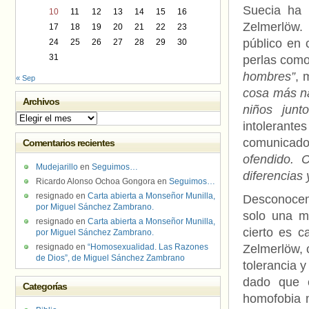
Suecia ha 
10
11
12
13
14
15
16
Zelmerlöw.
17
18
19
20
21
22
23
público en 
24
25
26
27
28
29
30
31
perlas com
hombres”
, 
« Sep
cosa más na
Archivos
niños junto
Archivos
intolerant
comunicado
Comentarios recientes
ofendido. 
Mudejarillo
en
Seguimos…
diferencias
Ricardo Alonso Ochoa Gongora
en
Seguimos…
resignado
en
Carta abierta a Monseñor Munilla,
Desconocemo
por Miguel Sánchez Zambrano.
solo una m
resignado
en
Carta abierta a Monseñor Munilla,
cierto es 
por Miguel Sánchez Zambrano.
resignado
en
“Homosexualidad. Las Razones
Zelmerlöw, 
de Dios”, de Miguel Sánchez Zambrano
tolerancia y
dado que e
Categorías
homofobia m