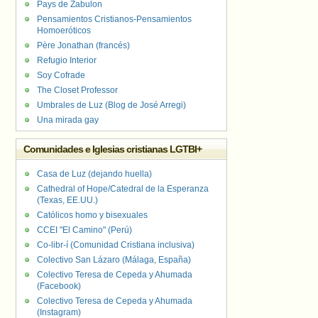
Pays de Zabulon
Pensamientos Cristianos-Pensamientos
Homoeróticos
Père Jonathan (francés)
Refugio Interior
Soy Cofrade
The Closet Professor
Umbrales de Luz (Blog de José Arregi)
Una mirada gay
Comunidades e Iglesias cristianas LGTBI+
Casa de Luz (dejando huella)
Cathedral of Hope/Catedral de la Esperanza
(Texas, EE.UU.)
Católicos homo y bisexuales
CCEI "El Camino" (Perú)
Co-libr-í (Comunidad Cristiana inclusiva)
Colectivo San Lázaro (Málaga, España)
Colectivo Teresa de Cepeda y Ahumada
(Facebook)
Colectivo Teresa de Cepeda y Ahumada
(Instagram)