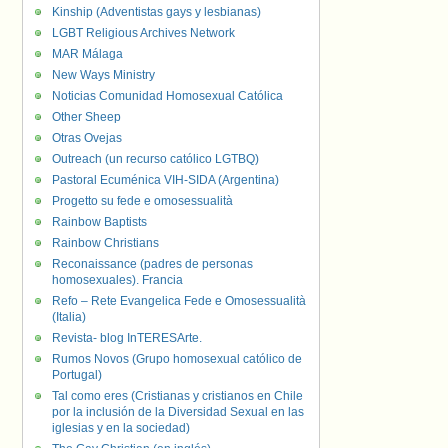
Kinship (Adventistas gays y lesbianas)
LGBT Religious Archives Network
MAR Málaga
New Ways Ministry
Noticias Comunidad Homosexual Católica
Other Sheep
Otras Ovejas
Outreach (un recurso católico LGTBQ)
Pastoral Ecuménica VIH-SIDA (Argentina)
Progetto su fede e omosessualità
Rainbow Baptists
Rainbow Christians
Reconaissance (padres de personas
homosexuales). Francia
Refo – Rete Evangelica Fede e Omosessualità
(Italia)
Revista- blog InTERESArte.
Rumos Novos (Grupo homosexual católico de
Portugal)
Tal como eres (Cristianas y cristianos en Chile
por la inclusión de la Diversidad Sexual en las
iglesias y en la sociedad)