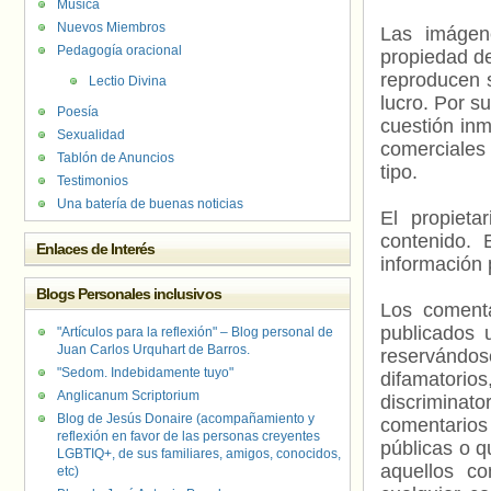
Música
Nuevos Miembros
Las imágene
Pedagogía oracional
propiedad de
reproducen s
Lectio Divina
lucro. Por s
Poesía
cuestión inm
Sexualidad
comerciales 
Tablón de Anuncios
tipo.
Testimonios
Una batería de buenas noticias
El propieta
contenido. 
Enlaces de Interés
información 
Blogs Personales inclusivos
Los comenta
publicados 
"Artículos para la reflexión" – Blog personal de
Juan Carlos Urquhart de Barros.
reservándos
"Sedom. Indebidamente tuyo"
difamatorio
Anglicanum Scriptorium
discriminat
Blog de Jesús Donaire (acompañamiento y
comentarios
reflexión en favor de las personas creyentes
públicas o 
LGBTIQ+, de sus familiares, amigos, conocidos,
aquellos c
etc)