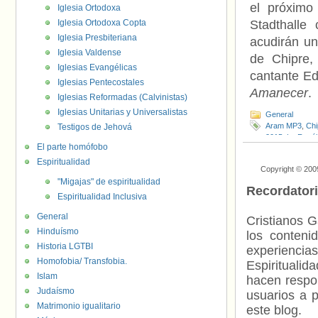
el próximo
Iglesia Ortodoxa
Iglesia Ortodoxa Copta
Stadthalle
Iglesia Presbiteriana
acudirán un
Iglesia Valdense
de Chipre,
Iglesias Evangélicas
cantante Ed
Iglesias Pentecostales
Amanecer
.
Iglesias Reformadas (Calvinistas)
Iglesias Unitarias y Universalistas
General
Aram MP3
,
Chi
Testigos de Jehová
2015
,
La Repúb
El parte homófobo
Espiritualidad
Copyright © 200
"Migajas" de espiritualidad
Recordator
Espiritualidad Inclusiva
General
Cristianos G
Hinduísmo
los contenid
Historia LGTBI
experienci
Homofobia/ Transfobia.
Espiritualid
Islam
hacen respo
Judaísmo
usuarios a p
Matrimonio igualitario
este blog.