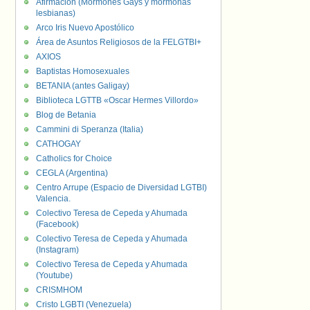
Afirmación (Mormones Gays y mormonas
lesbianas)
Arco Iris Nuevo Apostólico
Área de Asuntos Religiosos de la FELGTBI+
AXIOS
Baptistas Homosexuales
BETANIA (antes Galigay)
Biblioteca LGTTB «Oscar Hermes Villordo»
Blog de Betania
Cammini di Speranza (Italia)
CATHOGAY
Catholics for Choice
CEGLA (Argentina)
Centro Arrupe (Espacio de Diversidad LGTBI)
Valencia.
Colectivo Teresa de Cepeda y Ahumada
(Facebook)
Colectivo Teresa de Cepeda y Ahumada
(Instagram)
Colectivo Teresa de Cepeda y Ahumada
(Youtube)
CRISMHOM
Cristo LGBTI (Venezuela)