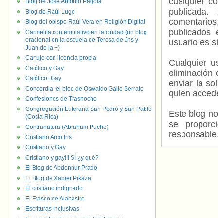
cualquier c
Blog de José Antonio Pagola
publicada.
Blog de Raúl Lugo
comentarios,
Blog del obispo Raúl Vera en Religión Digital
publicados 
Carmelita contemplativo en la ciudad (un blog
oracional en la escuela de Teresa de Jhs y
usuario es s
Juan de la +)
Cartujo con licencia propia
Cualquier us
Católico y Gay
eliminación 
Católico+Gay
enviar la so
Concordia, el blog de Oswaldo Gallo Serrato
quien accede
Confesiones de Trasnoche
Congregación Luterana San Pedro y San Pablo
Este blog no
(Costa Rica)
se proporc
Contranatura (Abraham Puche)
responsable
Cristiano Arco Iris
Cristiano y Gay
Cristiano y gay!!! Sí ¿y qué?
El Blog de Abdennur Prado
El Blog de Xabier Pikaza
El cristiano indignado
El Frasco de Alabastro
Escrituras Inclusivas