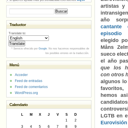
artistas y
Buscar:
intransige
año sorp
Traductor
cantante
episodio
Translate to:
elegido p
Måns Zelm
* Servicio ofrecido por
Google
. No nos hacemos responsables de
sueco elec
los posibles errores en la traducción.
el año pa
Menú
que los h
con otros 
Acceder
algunos lo
Feed de entradas
Feed de comentarios
favoritos,
WordPress.org
hemos asi
candidat
Calendario
controvers
L
M
X
J
V
S
D
LGTB en el
1
2
Eurovisión
3
4
5
6
7
8
9