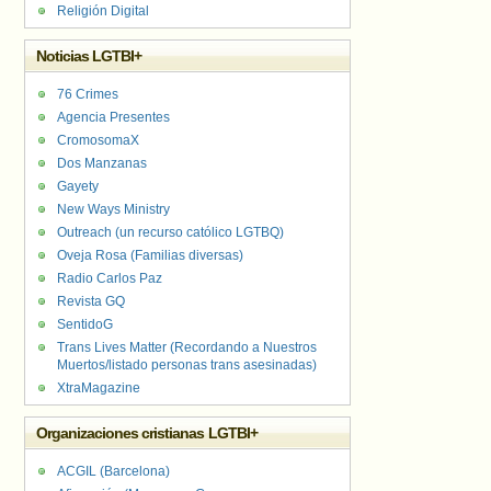
Religión Digital
Noticias LGTBI+
76 Crimes
Agencia Presentes
CromosomaX
Dos Manzanas
Gayety
New Ways Ministry
Outreach (un recurso católico LGTBQ)
Oveja Rosa (Familias diversas)
Radio Carlos Paz
Revista GQ
SentidoG
Trans Lives Matter (Recordando a Nuestros
Muertos/listado personas trans asesinadas)
XtraMagazine
Organizaciones cristianas LGTBI+
ACGIL (Barcelona)