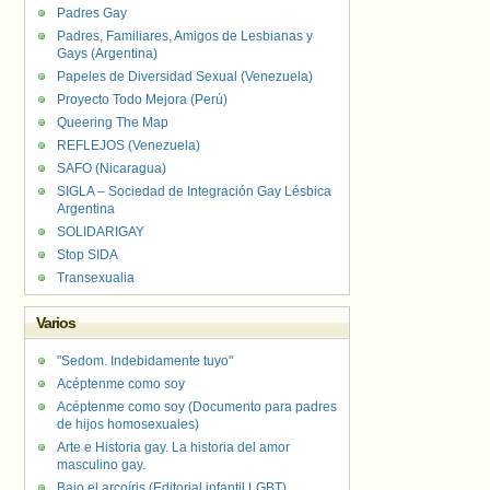
Padres Gay
Padres, Familiares, Amigos de Lesbianas y
Gays (Argentina)
Papeles de Diversidad Sexual (Venezuela)
Proyecto Todo Mejora (Perú)
Queering The Map
REFLEJOS (Venezuela)
SAFO (Nicaragua)
SIGLA – Sociedad de Integración Gay Lésbica
Argentina
SOLIDARIGAY
Stop SIDA
Transexualia
Varios
"Sedom. Indebidamente tuyo"
Acéptenme como soy
Acéptenme como soy (Documento para padres
de hijos homosexuales)
Arte e Historia gay. La historia del amor
masculino gay.
Bajo el arcoíris (Editorial infantil LGBT).