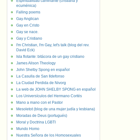
Espiritualidad caminante (cristiana y
ecuménica)
Falling poems
Gay Anglican
Gay en Cristo
Gay se nace.
Gay y Cristiano
I'm Christian, I'm Gay, let's talk (blog del rev.
David Eck)
Isla flotante: bitácora de un gay cristiano
James Alison Theology
John Shelby Spong en español
La Casulla de San Ildefonso
La Ciudad Perdida de Nivorg
La web de JOHN SHELBY SPONG en español
Los Universículos del Hermano Cortés
Mano a mano con el Pastor
Mesoletot (blog de una mujer judía y lesbiana)
Moradas de Deus (portugués)
Moral y Doctrina LGBTI
Mundo Homo
Nuestra Señora de los Homosexuales