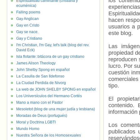
los contenid
Espiritualidad caminante (cristiana y
ecuménica)
experienci
Falling poems
Espiritualid
Gay Anglican
hacen respo
Gay en Cristo
usuarios a p
Gay se nace.
este blog.
Gay y Cristiano
I'm Christian, I'm Gay, let's talk (blog del rev.
Las imágene
David Eck)
propiedad de
Isla flotante: bitácora de un gay cristiano
reproducen s
James Alison Theology
lucro. Por s
John Shelby Spong en español
cuestión inm
La Casulla de San Ildefonso
comerciales 
La Ciudad Perdida de Nivorg
tipo.
La web de JOHN SHELBY SPONG en español
Los Universículos del Hermano Cortés
El propieta
Mano a mano con el Pastor
contenido. 
Mesoletot (blog de una mujer judía y lesbiana)
información 
Moradas de Deus (portugués)
Moral y Doctrina LGBTI
Los comenta
Mundo Homo
publicados 
Nuestra Señora de los Homosexuales
reservándos