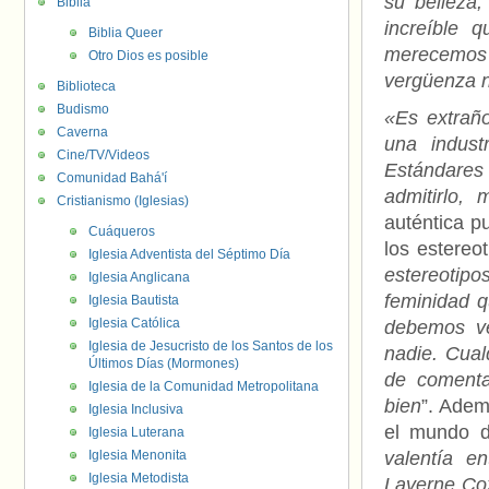
su belleza,
Biblia
increíble 
Biblia Queer
merecemos
Otro Dios es posible
vergüenza 
Biblioteca
Budismo
«Es extrañ
Caverna
una indust
Cine/TV/Videos
Estándares 
Comunidad Bahá'í
admitirlo,
Cristianismo (Iglesias)
auténtica 
Cuáqueros
los estereo
Iglesia Adventista del Séptimo Día
estereotipo
Iglesia Anglicana
feminidad 
Iglesia Bautista
Iglesia Católica
debemos ve
Iglesia de Jesucristo de los Santos de los
nadie. Cual
Últimos Días (Mormones)
de comenta
Iglesia de la Comunidad Metropolitana
bien
”. Adem
Iglesia Inclusiva
el mundo d
Iglesia Luterana
Iglesia Menonita
valentía e
Iglesia Metodista
Laverne Cox