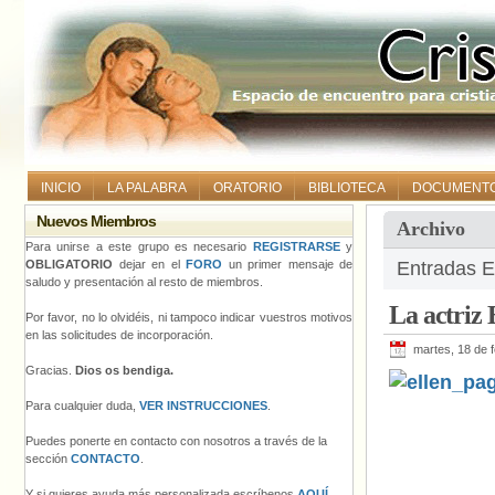
INICIO
LA PALABRA
ORATORIO
BIBLIOTECA
DOCUMENT
Nuevos Miembros
Archivo
Para unirse a este grupo es necesario
REGISTRARSE
y
OBLIGATORIO
dejar en el
FORO
un primer mensaje de
Entradas E
saludo y presentación al resto de miembros.
La actriz 
Por favor, no lo olvidéis, ni tampoco indicar vuestros motivos
en las solicitudes de incorporación.
martes, 18 de 
Gracias.
Dios os bendiga.
Para cualquier duda,
VER INSTRUCCIONES
.
Puedes ponerte en contacto con nosotros a través de la
sección
CONTACTO
.
Y si quieres ayuda más personalizada escríbenos
AQUÍ