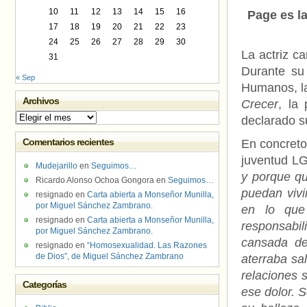
10
11
12
13
14
15
16
Page es la
17
18
19
20
21
22
23
24
25
26
27
28
29
30
La actriz c
31
Durante su
« Sep
Humanos, 
Archivos
Crecer
, la 
Archivos
declarado s
Comentarios recientes
En concreto
juventud LG
Mudejarillo
en
Seguimos…
y porque qu
Ricardo Alonso Ochoa Gongora
en
Seguimos…
puedan vivi
resignado
en
Carta abierta a Monseñor Munilla,
por Miguel Sánchez Zambrano.
en lo que
resignado
en
Carta abierta a Monseñor Munilla,
responsabil
por Miguel Sánchez Zambrano.
cansada de
resignado
en
“Homosexualidad. Las Razones
de Dios”, de Miguel Sánchez Zambrano
aterraba sal
relaciones 
Categorías
ese dolor. 