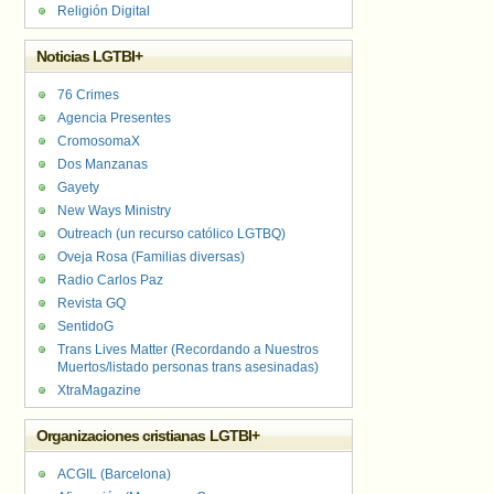
Religión Digital
Noticias LGTBI+
76 Crimes
Agencia Presentes
CromosomaX
Dos Manzanas
Gayety
New Ways Ministry
Outreach (un recurso católico LGTBQ)
Oveja Rosa (Familias diversas)
Radio Carlos Paz
Revista GQ
SentidoG
Trans Lives Matter (Recordando a Nuestros
Muertos/listado personas trans asesinadas)
XtraMagazine
Organizaciones cristianas LGTBI+
ACGIL (Barcelona)