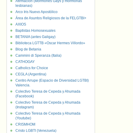
Afirmación (Mormones Gays y mormonas
lesbianas)
Arco Iris Nuevo Apostólico
Área de Asuntos Religiosos de la FELGTBI+
AXIOS
Baptistas Homosexuales
BETANIA (antes Galigay)
Biblioteca LGTTB «Oscar Hermes Villordo»
Blog de Betania
Cammini di Speranza (Italia)
CATHOGAY
Catholics for Choice
CEGLA (Argentina)
Centro Arrupe (Espacio de Diversidad LGTBI)
Valencia.
Colectivo Teresa de Cepeda y Ahumada
(Facebook)
Colectivo Teresa de Cepeda y Ahumada
(Instagram)
Colectivo Teresa de Cepeda y Ahumada
(Youtube)
CRISMHOM
Cristo LGBTI (Venezuela)