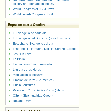
Rainbow Jews – Celebrating LGTB Jewish
History and Heritage in the UK
World Congress of LGBT Jews
World Jewish Congress LBGT
Espacios para la Oración
El Evangelio de cada día
El Evangelio del Domingo (José Luis Sicre)
Escuchar el Evangelio del día
Imágenes de la Buena Noticia, Cerezo Barredo
Jesús in Love
La Biblia
Leccionario Común revisado
Liturgia de las Horas
Meditaciones Inclusivas
Oración de Taizé (Ecuménica)
Out In Scriptures
Passion of Christ: A Gay Vision (Libro)
QSpirit (Espiritualidad Queer)
Rezando voy