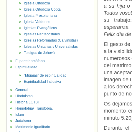
Iglesia Ortodoxa
a su hija o
Iglesia Ortodoxa Copta
Todos vosot
Iglesia Presbiteriana
su trabajo:
Iglesia Valdense
esperanza. 
Iglesias Evangélicas
Feliz día de
Iglesias Pentecostales
Iglesias Reformadas (Calvinistas)
El gesto de
Iglesias Unitarias y Universalistas
a la visibi
Testigos de Jehová
numerosos c
El parte homófobo
del matrimo
Espiritualidad
una aceptac
"Migajas" de espiritualidad
imagen de u
Espiritualidad Inclusiva
a los derec
General
punto de no
Hinduísmo
Historia LGTBI
Os dejamos 
Homofobia/ Transfobia.
momento en 
Islam
minuto 5:20)
Judaísmo
Matrimonio igualitario
Durante el