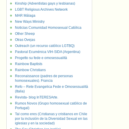
Kinship (Adventistas gays y lesbianas)
LGBT Religious Archives Network
MAR Málaga
New Ways Ministry
Noticias Comunidad Homosexual Católica
Other Sheep
Otras Ovejas
Outreach (un recurso católico LGTBQ)
Pastoral Ecuménica VIH-SIDA (Argentina)
Progetto su fede e omosessualità
Rainbow Baptists
Rainbow Christians
Reconaissance (padres de personas
homosexuales). Francia
Refo – Rete Evangelica Fede e Omosessualità
(Italia)
Revista- blog InTERESArte.
Rumos Novos (Grupo homosexual católico de
Portugal)
Tal como eres (Cristianas y cristianos en Chile
por la inclusión de la Diversidad Sexual en las
iglesias y en la sociedad)