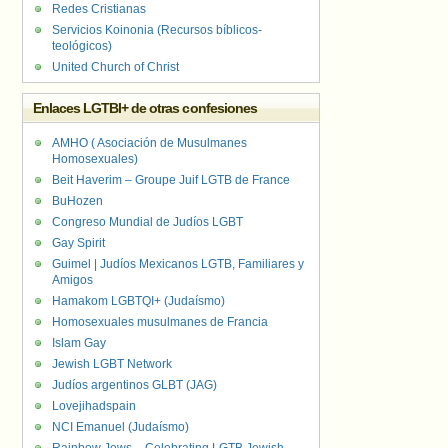
Redes Cristianas
Servicios Koinonia (Recursos bíblicos-
teológicos)
United Church of Christ
Enlaces LGTBI+ de otras confesiones
AMHO ( Asociación de Musulmanes
Homosexuales)
Beit Haverim – Groupe Juif LGTB de France
BuHozen
Congreso Mundial de Judíos LGBT
Gay Spirit
Guimel | Judíos Mexicanos LGTB, Familiares y
Amigos
Hamakom LGBTQI+ (Judaísmo)
Homosexuales musulmanes de Francia
Islam Gay
Jewish LGBT Network
Judíos argentinos GLBT (JAG)
Lovejihadspain
NCI Emanuel (Judaísmo)