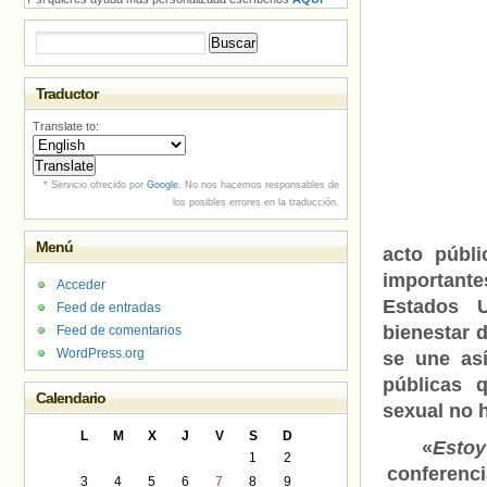
Buscar:
Traductor
Translate to:
* Servicio ofrecido por
Google
. No nos hacemos responsables de
los posibles errores en la traducción.
Menú
acto públ
important
Acceder
Estados 
Feed de entradas
bienestar 
Feed de comentarios
WordPress.org
se une as
públicas 
Calendario
sexual no 
L
M
X
J
V
S
D
«
Estoy
1
2
conferenci
3
4
5
6
7
8
9