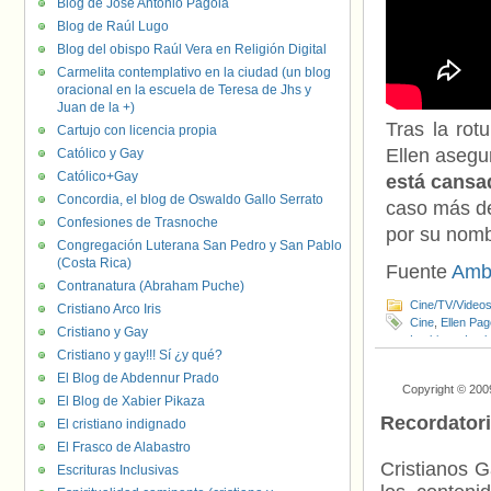
Blog de José Antonio Pagola
Blog de Raúl Lugo
Blog del obispo Raúl Vera en Religión Digital
Carmelita contemplativo en la ciudad (un blog
oracional en la escuela de Teresa de Jhs y
Juan de la +)
Tras la rot
Cartujo con licencia propia
Ellen asegu
Católico y Gay
Católico+Gay
está cansa
Concordia, el blog de Oswaldo Gallo Serrato
caso más de 
Confesiones de Trasnoche
por su nomb
Congregación Luterana San Pedro y San Pablo
(Costa Rica)
Fuente
Amb
Contranatura (Abraham Puche)
Cine/TV/Video
Cristiano Arco Iris
Cine
,
Ellen Pag
Cristiano y Gay
Lesbiana
,
Lesb
Cristiano y gay!!! Sí ¿y qué?
Time to Thrive
El Blog de Abdennur Prado
Copyright © 200
El Blog de Xabier Pikaza
Recordator
El cristiano indignado
El Frasco de Alabastro
Cristianos G
Escrituras Inclusivas