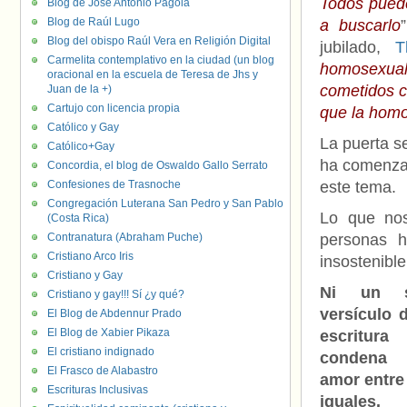
Todos pueden
Blog de José Antonio Pagola
Blog de Raúl Lugo
a buscarlo
”
Blog del obispo Raúl Vera en Religión Digital
jubilado
,
Carmelita contemplativo en la ciudad (un blog
homosexual
oracional en la escuela de Teresa de Jhs y
cometidos 
Juan de la +)
Cartujo con licencia propia
que la homo
Católico y Gay
La puerta s
Católico+Gay
ha comenz
Concordia, el blog de Oswaldo Gallo Serrato
Confesiones de Trasnoche
este tema
.
Congregación Luterana San Pedro y San Pablo
Lo que
n
(Costa Rica)
Contranatura (Abraham Puche)
personas h
Cristiano Arco Iris
insostenible
Cristiano y Gay
Ni un s
Cristiano y gay!!! Sí ¿y qué?
versículo d
El Blog de Abdennur Prado
El Blog de Xabier Pikaza
escritura
El cristiano indignado
condena
El Frasco de Alabastro
amor entre
Escrituras Inclusivas
iguales.