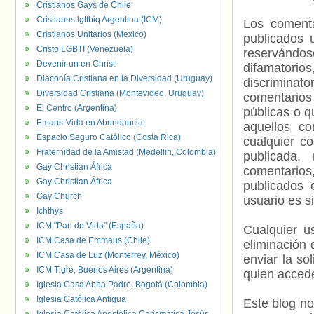
Cristianos Gays de Chile
Cristianos lgttbiq Argentina (ICM)
Los comenta
Cristianos Unitarios (Mexico)
publicados 
Cristo LGBTI (Venezuela)
reservándos
Devenir un en Christ
difamatorio
Diaconía Cristiana en la Diversidad (Uruguay)
discriminat
Diversidad Cristiana (Montevideo, Uruguay)
comentarios
El Centro (Argentina)
públicas o 
Emaus-Vida en Abundancia
aquellos c
Espacio Seguro Católico (Costa Rica)
cualquier c
Fraternidad de la Amistad (Medellin, Colombia)
publicada.
Gay Christian África
comentarios,
Gay Christian África
publicados 
Gay Church
usuario es s
Ichthys
ICM "Pan de Vida" (España)
Cualquier us
ICM Casa de Emmaus (Chile)
eliminación 
ICM Casa de Luz (Monterrey, México)
enviar la so
ICM Tigre, Buenos Aires (Argentina)
quien accede
Iglesia Casa Abba Padre. Bogotá (Colombia)
Iglesia Católica Antigua
Este blog no