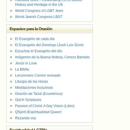
Rainbow Jews – Celebrating LGTB Jewish
History and Heritage in the UK
World Congress of LGBT Jews
World Jewish Congress LBGT
Espacios para la Oración
El Evangelio de cada día
El Evangelio del Domingo (José Luis Sicre)
Escuchar el Evangelio del día
Imágenes de la Buena Noticia, Cerezo Barredo
Jesús in Love
La Biblia
Leccionario Común revisado
Liturgia de las Horas
Meditaciones Inclusivas
Oración de Taizé (Ecuménica)
Out In Scriptures
Passion of Christ: A Gay Vision (Libro)
QSpirit (Espiritualidad Queer)
Rezando voy