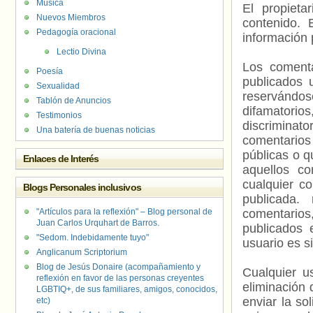
Música
El propieta
Nuevos Miembros
contenido. 
Pedagogía oracional
información 
Lectio Divina
Los comenta
Poesía
publicados 
Sexualidad
reservándos
Tablón de Anuncios
difamatorio
Testimonios
discriminat
Una batería de buenas noticias
comentarios
públicas o 
Enlaces de Interés
aquellos c
cualquier c
Blogs Personales inclusivos
publicada.
"Artículos para la reflexión" – Blog personal de
comentarios,
Juan Carlos Urquhart de Barros.
publicados 
"Sedom. Indebidamente tuyo"
usuario es s
Anglicanum Scriptorium
Blog de Jesús Donaire (acompañamiento y
Cualquier us
reflexión en favor de las personas creyentes
eliminación 
LGBTIQ+, de sus familiares, amigos, conocidos,
enviar la so
etc)