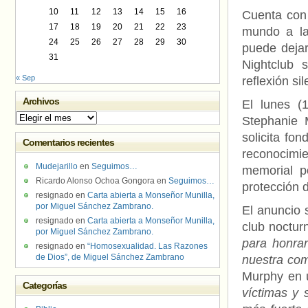
10
11
12
13
14
15
16
Cuenta con
17
18
19
20
21
22
23
mundo a la
24
25
26
27
28
29
30
puede dejar
31
Nightclub 
« Sep
reflexión si
Archivos
El lunes (
Archivos
Stephanie 
solicita fo
Comentarios recientes
reconocimien
Mudejarillo
en
Seguimos…
memorial p
Ricardo Alonso Ochoa Gongora
en
Seguimos…
protección d
resignado
en
Carta abierta a Monseñor Munilla,
por Miguel Sánchez Zambrano.
El anuncio 
resignado
en
Carta abierta a Monseñor Munilla,
club noctu
por Miguel Sánchez Zambrano.
para honra
resignado
en
“Homosexualidad. Las Razones
de Dios”, de Miguel Sánchez Zambrano
nuestra com
Murphy en 
Categorías
víctimas y 