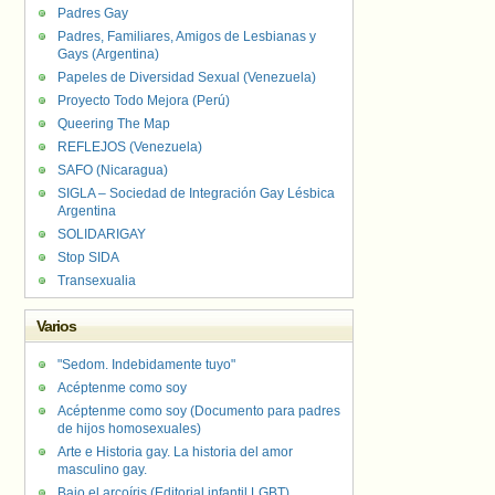
Padres Gay
Padres, Familiares, Amigos de Lesbianas y
Gays (Argentina)
Papeles de Diversidad Sexual (Venezuela)
Proyecto Todo Mejora (Perú)
Queering The Map
REFLEJOS (Venezuela)
SAFO (Nicaragua)
SIGLA – Sociedad de Integración Gay Lésbica
Argentina
SOLIDARIGAY
Stop SIDA
Transexualia
Varios
"Sedom. Indebidamente tuyo"
Acéptenme como soy
Acéptenme como soy (Documento para padres
de hijos homosexuales)
Arte e Historia gay. La historia del amor
masculino gay.
Bajo el arcoíris (Editorial infantil LGBT).