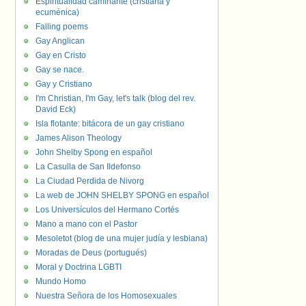
Espiritualidad caminante (cristiana y
ecuménica)
Falling poems
Gay Anglican
Gay en Cristo
Gay se nace.
Gay y Cristiano
I'm Christian, I'm Gay, let's talk (blog del rev.
David Eck)
Isla flotante: bitácora de un gay cristiano
James Alison Theology
John Shelby Spong en español
La Casulla de San Ildefonso
La Ciudad Perdida de Nivorg
La web de JOHN SHELBY SPONG en español
Los Universículos del Hermano Cortés
Mano a mano con el Pastor
Mesoletot (blog de una mujer judía y lesbiana)
Moradas de Deus (portugués)
Moral y Doctrina LGBTI
Mundo Homo
Nuestra Señora de los Homosexuales