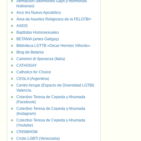
Afirmación (Mormones Gays y mormonas
lesbianas)
Arco Iris Nuevo Apostólico
Área de Asuntos Religiosos de la FELGTBI+
AXIOS
Baptistas Homosexuales
BETANIA (antes Galigay)
Biblioteca LGTTB «Oscar Hermes Villordo»
Blog de Betania
Cammini di Speranza (Italia)
CATHOGAY
Catholics for Choice
CEGLA (Argentina)
Centro Arrupe (Espacio de Diversidad LGTBI)
Valencia.
Colectivo Teresa de Cepeda y Ahumada
(Facebook)
Colectivo Teresa de Cepeda y Ahumada
(Instagram)
Colectivo Teresa de Cepeda y Ahumada
(Youtube)
CRISMHOM
Cristo LGBTI (Venezuela)