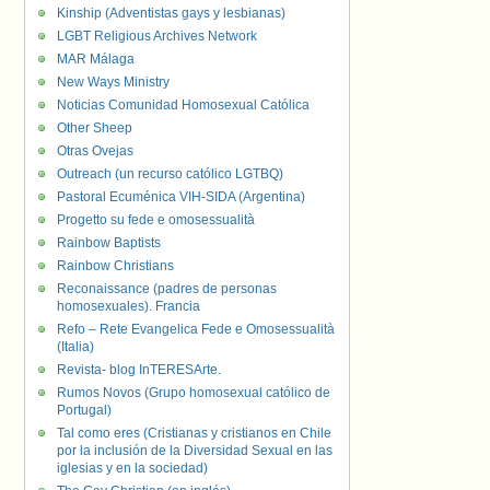
Kinship (Adventistas gays y lesbianas)
LGBT Religious Archives Network
MAR Málaga
New Ways Ministry
Noticias Comunidad Homosexual Católica
Other Sheep
Otras Ovejas
Outreach (un recurso católico LGTBQ)
Pastoral Ecuménica VIH-SIDA (Argentina)
Progetto su fede e omosessualità
Rainbow Baptists
Rainbow Christians
Reconaissance (padres de personas
homosexuales). Francia
Refo – Rete Evangelica Fede e Omosessualità
(Italia)
Revista- blog InTERESArte.
Rumos Novos (Grupo homosexual católico de
Portugal)
Tal como eres (Cristianas y cristianos en Chile
por la inclusión de la Diversidad Sexual en las
iglesias y en la sociedad)