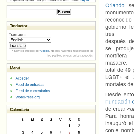
Orlando
se
Buscar:
monumento
reconocido 
Traductor
gobierno fe
tres a
Translate to:
después d
se produje
* Servicio ofrecido por
Google
. No nos hacemos responsables de
mortífera
los posibles errores en la traducción.
masacre
Menú
total de 49
LGBT+ el 1
Acceder
mortales de
Feed de entradas
Feed de comentarios
Desde ento
WordPress.org
Fundación
de crear
«un
Calendario
Para honra
L
M
X
J
V
S
D
inauguró e
1
2
con el nomb
3
4
5
6
7
8
9