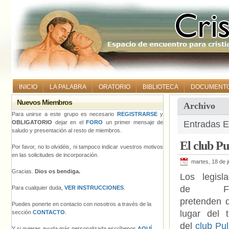
INICIO
LA PALABRA
ORATORIO
BIBLIOTECA
DOCUMENT
Nuevos Miembros
Archivo
Para unirse a este grupo es necesario
REGISTRARSE
y
OBLIGATORIO
dejar en el
FORO
un primer mensaje de
Entradas E
saludo y presentación al resto de miembros.
El club P
Por favor, no lo olvidéis, ni tampoco indicar vuestros motivos
en las solicitudes de incorporación.
martes, 18 de 
Gracias.
Dios os bendiga.
Los legisl
de Flo
Para cualquier duda,
VER INSTRUCCIONES
.
pretenden 
Puedes ponerte en contacto con nosotros a través de la
lugar del t
sección
CONTACTO
.
del
club Pu
Y si quieres ayuda más personalizada escríbenos
AQUÍ