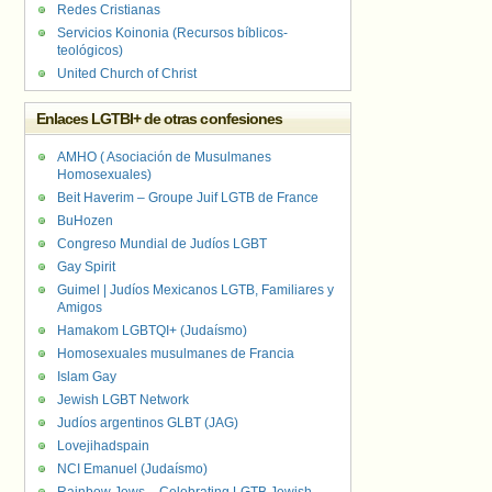
Redes Cristianas
Servicios Koinonia (Recursos bíblicos-
teológicos)
United Church of Christ
Enlaces LGTBI+ de otras confesiones
AMHO ( Asociación de Musulmanes
Homosexuales)
Beit Haverim – Groupe Juif LGTB de France
BuHozen
Congreso Mundial de Judíos LGBT
Gay Spirit
Guimel | Judíos Mexicanos LGTB, Familiares y
Amigos
Hamakom LGBTQI+ (Judaísmo)
Homosexuales musulmanes de Francia
Islam Gay
Jewish LGBT Network
Judíos argentinos GLBT (JAG)
Lovejihadspain
NCI Emanuel (Judaísmo)