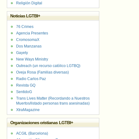
Religión Digital
Noticias LGTBI+
76 Crimes
Agencia Presentes
CromosomaX
Dos Manzanas
Gayety
New Ways Ministry
Outreach (un recurso católico LGTBQ)
Oveja Rosa (Familias diversas)
Radio Carlos Paz
Revista GQ
SentidoG
Trans Lives Matter (Recordando a Nuestros
Muertos/listado personas trans asesinadas)
XtraMagazine
Organizaciones cristianas LGTBI+
ACGIL (Barcelona)