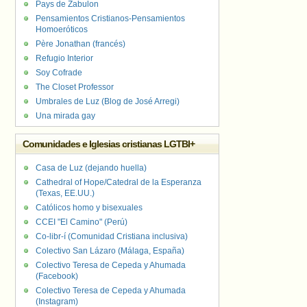
Pays de Zabulon
Pensamientos Cristianos-Pensamientos
Homoeróticos
Père Jonathan (francés)
Refugio Interior
Soy Cofrade
The Closet Professor
Umbrales de Luz (Blog de José Arregi)
Una mirada gay
Comunidades e Iglesias cristianas LGTBI+
Casa de Luz (dejando huella)
Cathedral of Hope/Catedral de la Esperanza
(Texas, EE.UU.)
Católicos homo y bisexuales
CCEI "El Camino" (Perú)
Co-libr-í (Comunidad Cristiana inclusiva)
Colectivo San Lázaro (Málaga, España)
Colectivo Teresa de Cepeda y Ahumada
(Facebook)
Colectivo Teresa de Cepeda y Ahumada
(Instagram)