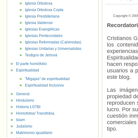
nacional
,
Orlan
Iglesia Ortodoxa
Memorial
Iglesia Ortodoxa Copta
Copyright © 200
Iglesia Presbiteriana
Iglesia Valdense
Recordator
Iglesias Evangélicas
Iglesias Pentecostales
Cristianos G
Iglesias Reformadas (Calvinistas)
los contenid
Iglesias Unitarias y Universalistas
experienci
Testigos de Jehová
Espiritualid
hacen respo
El parte homófobo
usuarios a p
Espiritualidad
este blog.
"Migajas" de espiritualidad
Espiritualidad Inclusiva
Las imágene
General
propiedad de
Hinduísmo
reproducen s
Historia LGTBI
lucro. Por s
Homofobia/ Transfobia.
cuestión inm
Islam
comerciales 
Judaísmo
tipo.
Matrimonio igualitario