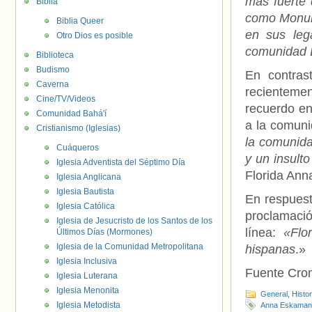
más fuerte 
Biblia
como Monum
Biblia Queer
en sus leg
Otro Dios es posible
comunidad 
Biblioteca
Budismo
En contras
Caverna
recienteme
Cine/TV/Videos
recuerdo en
Comunidad Bahá'í
a la comun
Cristianismo (Iglesias)
la comunida
Cuáqueros
y un insult
Iglesia Adventista del Séptimo Día
Florida Ann
Iglesia Anglicana
Iglesia Bautista
En respuest
Iglesia Católica
proclamació
Iglesia de Jesucristo de los Santos de los
línea:
«Flo
Últimos Días (Mormones)
Iglesia de la Comunidad Metropolitana
hispanas
.»
Iglesia Inclusiva
Fuente Cr
Iglesia Luterana
Iglesia Menonita
General
,
Histo
Iglesia Metodista
Anna Eskaman