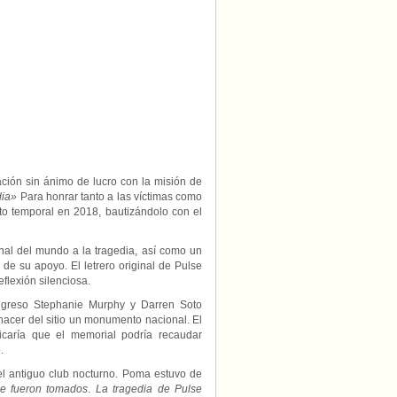
ación sin ánimo de lucro con la misión de
dia»
Para honrar tanto a las víctimas como
o temporal en 2018, bautizándolo con el
al del mundo a la tragedia, así como un
de su apoyo. El letrero original de Pulse
flexión silenciosa.
ongreso Stephanie Murphy y Darren Soto
hacer del sitio un monumento nacional. El
ificaría que el memorial podría recaudar
.
el antiguo club nocturno. Poma estuvo de
ue fueron tomados
.
La tragedia de Pulse