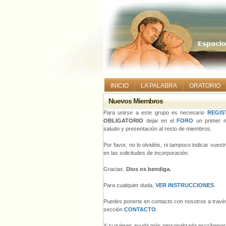
INICIO
LA PALABRA
ORATORIO
Nuevos Miembros
Para unirse a este grupo es necesario
REGIS
OBLIGATORIO
dejar en el
FORO
un primer m
saludo y presentación al resto de miembros.
Por favor, no lo olvidéis, ni tampoco indicar vues
en las solicitudes de incorporación.
Gracias.
Dios os bendiga.
Para cualquier duda,
VER INSTRUCCIONES
.
Puedes ponerte en contacto con nosotros a través
sección
CONTACTO
.
Y si quieres ayuda más personalizada escríbeno