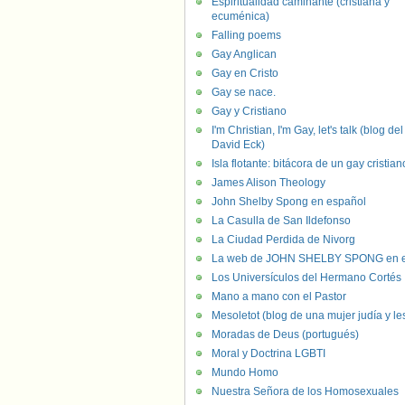
Espiritualidad caminante (cristiana y
ecuménica)
Falling poems
Gay Anglican
Gay en Cristo
Gay se nace.
Gay y Cristiano
I'm Christian, I'm Gay, let's talk (blog del
David Eck)
Isla flotante: bitácora de un gay cristian
James Alison Theology
John Shelby Spong en español
La Casulla de San Ildefonso
La Ciudad Perdida de Nivorg
La web de JOHN SHELBY SPONG en e
Los Universículos del Hermano Cortés
Mano a mano con el Pastor
Mesoletot (blog de una mujer judía y le
Moradas de Deus (portugués)
Moral y Doctrina LGBTI
Mundo Homo
Nuestra Señora de los Homosexuales