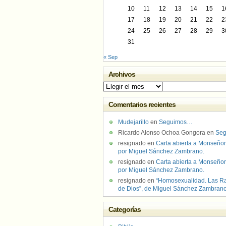
10
11
12
13
14
15
1
17
18
19
20
21
22
2
24
25
26
27
28
29
3
31
« Sep
Archivos
Archivos
Comentarios recientes
Mudejarillo
en
Seguimos…
Ricardo Alonso Ochoa Gongora
en
Se
resignado
en
Carta abierta a Monseñor
por Miguel Sánchez Zambrano.
resignado
en
Carta abierta a Monseñor
por Miguel Sánchez Zambrano.
resignado
en
“Homosexualidad. Las R
de Dios”, de Miguel Sánchez Zambran
Categorías