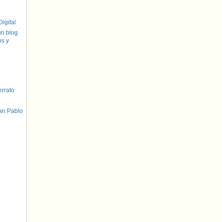
igital
un blog
hs y
errato
an Pablo