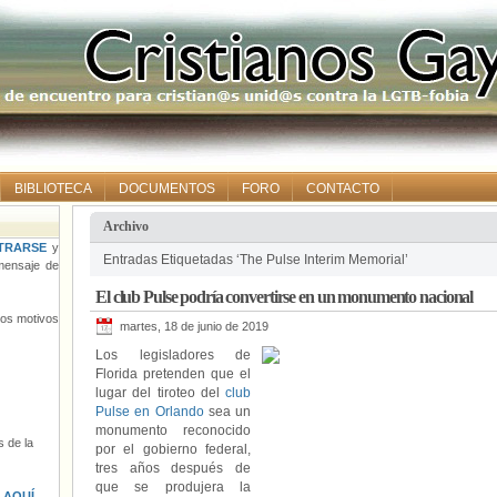
BIBLIOTECA
DOCUMENTOS
FORO
CONTACTO
Archivo
TRARSE
y
Entradas Etiquetadas ‘The Pulse Interim Memorial’
ensaje de
El club Pulse podría convertirse en un monumento nacional
tros motivos
martes, 18 de junio de 2019
Los legisladores de
Florida pretenden que el
lugar del tiroteo del
club
Pulse en Orlando
sea un
monumento reconocido
 de la
por el gobierno federal,
tres años después de
que se produjera la
s
AQUÍ