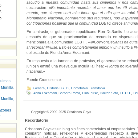
sacudió a nuestra comunidad hasta sus cimientos y nos cam
6
declaración.
«Es importante recordar el amor que las 49 víctim
3
mundo, que siempre será más fuerte que el odio que les robó la
Monumento Nacional, honraremos sus recuerdos, nos inspirare
0
contribuciones positivas que la comunidad LGBTQ ofrece al mund
En contraste, el gobernador republicano Ron DeSantis fue ac
después de que su proclamación de recuerdo en vísperas de
mencionara a la comunidad LGBT+.
«@GovRonDeSantis ha quita
al recordar #Pulse. Esto es completamente limpio y un insulto a 
del estado de Florida Anna Eskamani.
En respuesta a la tormenta de protestas, el gobernador se retrac
junio) y emitió una nueva que incluía la línea:
«Florida no tolera
hispanas
.»
Fuente Cromosomax
guimos…
 Munilla,
General
,
Historia LGTBI
,
Homofobia/ Transfobia.
Anna Eskamani
,
Barbara Poma
,
Club Pulse
,
Darren Soto
,
EE.UU.
,
Flo
nacional
,
Orlando
,
Partido Demócrata
,
Partido Republicano
,
Ron DeSa
 Munilla,
Memorial
azones
Copyright © 2009-2025 Cristianos Gays
o
Recordatorio
Cristianos Gays es un blog sin fines comerciales ni empresariales. 
compartir, noticias, reflexiones y experiencias respecto a 
Espiritualidad y Orientación o identidad sexual. Los administ