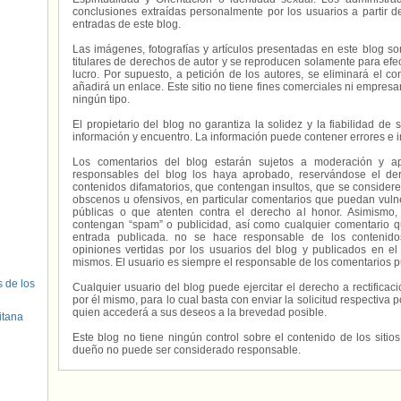
conclusiones extraídas personalmente por los usuarios a partir d
entradas de este blog.
Las imágenes, fotografías y artículos presentadas en este blog s
titulares de derechos de autor y se reproducen solamente para efecto
lucro. Por supuesto, a petición de los autores, se eliminará el 
añadirá un enlace. Este sitio no tiene fines comerciales ni empresa
ningún tipo.
El propietario del blog no garantiza la solidez y la fiabilidad d
información y encuentro. La información puede contener errores e 
Los comentarios del blog estarán sujetos a moderación y a
responsables del blog los haya aprobado, reservándose el der
contenidos difamatorios, que contengan insultos, que se consideren
obscenos u ofensivos, en particular comentarios que puedan vuln
públicas o que atenten contra el derecho al honor. Asimismo,
contengan “spam” o publicidad, así como cualquier comentario q
entrada publicada. no se hace responsable de los contenidos
opiniones vertidas por los usuarios del blog y publicados en el
mismos. El usuario es siempre el responsable de los comentarios p
s de los
Cualquier usuario del blog puede ejercitar el derecho a rectifica
por él mismo, para lo cual basta con enviar la solicitud respectiva p
quien accederá a sus deseos a la brevedad posible.
itana
Este blog no tiene ningún control sobre el contenido de los sitio
dueño no puede ser considerado responsable.