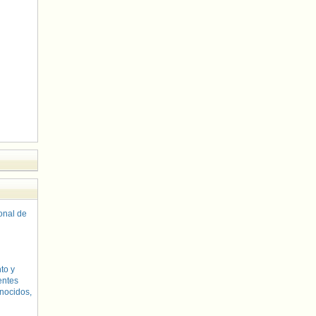
sonal de
to y
entes
nocidos,