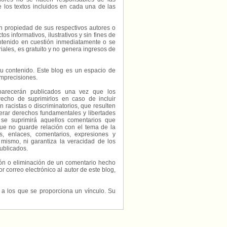
e los textos incluidos en cada una de las
on propiedad de sus respectivos autores o
s informativos, ilustrativos y sin fines de
contenido en cuestión inmediatamente o se
riales, es gratuito y no genera ingresos de
e su contenido. Este blog es un espacio de
imprecisiones.
parecerán publicados una vez que los
echo de suprimirlos en caso de incluir
 racistas o discriminatorios, que resulten
erar derechos fundamentales y libertades
 se suprimirá aquellos comentarios que
ue no guarde relación con el tema de la
, enlaces, comentarios, expresiones y
 mismo, ni garantiza la veracidad de los
ublicados.
ción o eliminación de un comentario hecho
or correo electrónico al autor de este blog,
s a los que se proporciona un vínculo. Su