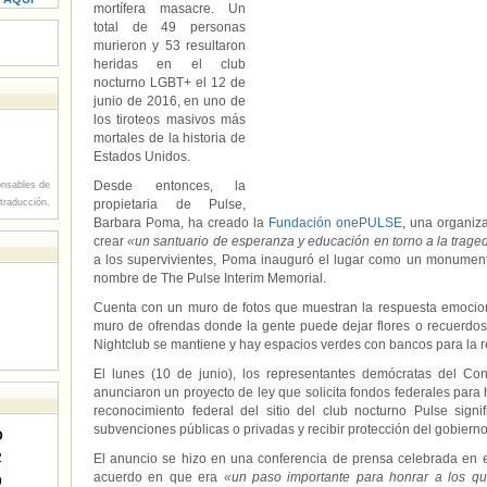
mortífera masacre. Un
total de 49 personas
murieron y 53 resultaron
heridas en el club
nocturno LGBT+ el 12 de
junio de 2016, en uno de
los tiroteos masivos más
mortales de la historia de
Estados Unidos.
Desde entonces, la
nsables de
 traducción.
propietaria de Pulse,
Barbara Poma, ha creado la
Fundación onePULSE
, una organiz
crear
«un santuario de esperanza y educación en torno a la trage
a los supervivientes, Poma inauguró el lugar como un monument
nombre de The Pulse Interim Memorial.
Cuenta con un muro de fotos que muestran la respuesta emocion
muro de ofrendas donde la gente puede dejar flores o recuerdos 
Nightclub se mantiene y hay espacios verdes con bancos para la re
El lunes (10 de junio), los representantes demócratas del C
anunciaron un proyecto de ley que solicita fondos federales para 
reconocimiento federal del sitio del club nocturno Pulse sign
subvenciones públicas o privadas y recibir protección del gobierno
D
2
El anuncio se hizo en una conferencia de prensa celebrada en 
acuerdo en que era
«un paso importante para honrar a los q
9