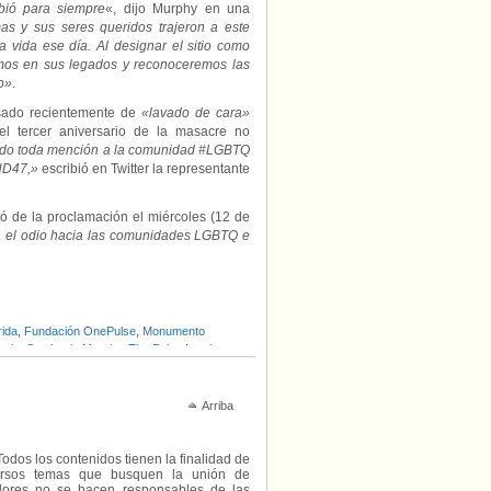
bió para siempre
«, dijo Murphy en una
as y sus seres queridos trajeron a este
 vida ese día. Al designar el sitio como
mos en sus legados y reconoceremos las
o»
.
usado recientemente de
«lavado de cara»
l tercer aniversario de la masacre no
do toda mención a la comunidad #LGBTQ
#HD47,»
escribió en Twitter la representante
tó de la proclamación el miércoles (12 de
rá el odio hacia las comunidades LGBTQ e
rida
,
Fundación OnePulse
,
Monumento
ntis
,
Stephanie Murphy
,
The Pulse Interim
Arriba
Todos los contenidos tienen la finalidad de
diversos temas que busquen la unión de
radores no se hacen responsables de las