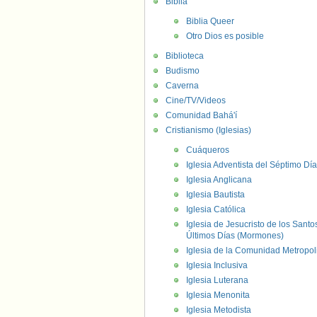
Biblia
Biblia Queer
Otro Dios es posible
Biblioteca
Budismo
Caverna
Cine/TV/Videos
Comunidad Bahá'í
Cristianismo (Iglesias)
Cuáqueros
Iglesia Adventista del Séptimo Día
Iglesia Anglicana
Iglesia Bautista
Iglesia Católica
Iglesia de Jesucristo de los Santo
Últimos Días (Mormones)
Iglesia de la Comunidad Metropol
Iglesia Inclusiva
Iglesia Luterana
Iglesia Menonita
Iglesia Metodista