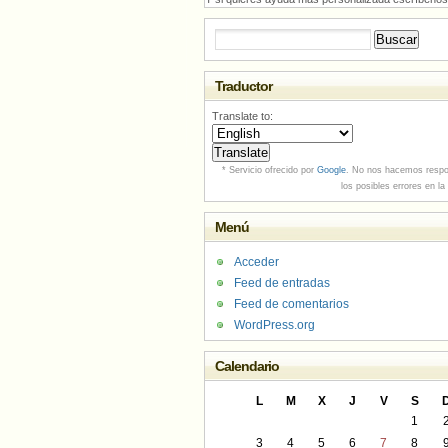
Buscar:
Traductor
Translate to:
* Servicio ofrecido por
Google
. No nos hacemos respo
los posibles errores en la
Menú
Acceder
Feed de entradas
Feed de comentarios
WordPress.org
Calendario
L
M
X
J
V
S
1
3
4
5
6
7
8