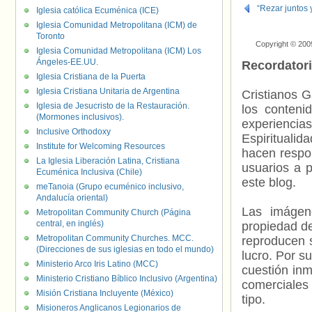
“Rezar juntos 
Iglesia católica Ecuménica (ICE)
Iglesia Comunidad Metropolitana (ICM) de
Toronto
Copyright © 200
Iglesia Comunidad Metropolitana (ICM) Los
Ángeles-EE.UU.
Recordator
Iglesia Cristiana de la Puerta
Iglesia Cristiana Unitaria de Argentina
Cristianos G
Iglesia de Jesucristo de la Restauración.
los contenid
(Mormones inclusivos).
experienci
Inclusive Orthodoxy
Espiritualid
Institute for Welcoming Resources
hacen respo
La Iglesia Liberación Latina, Cristiana
usuarios a p
Ecuménica Inclusiva (Chile)
este blog.
meTanoia (Grupo ecuménico inclusivo,
Andalucía oriental)
Las imágene
Metropolitan Community Church (Página
central, en inglés)
propiedad de
Metropolitan Community Churches. MCC.
reproducen s
(Direcciones de sus iglesias en todo el mundo)
lucro. Por s
Ministerio Arco Iris Latino (MCC)
cuestión inm
Ministerio Cristiano Bíblico Inclusivo (Argentina)
comerciales 
Misión Cristiana Incluyente (México)
tipo.
Misioneros Anglicanos Legionarios de