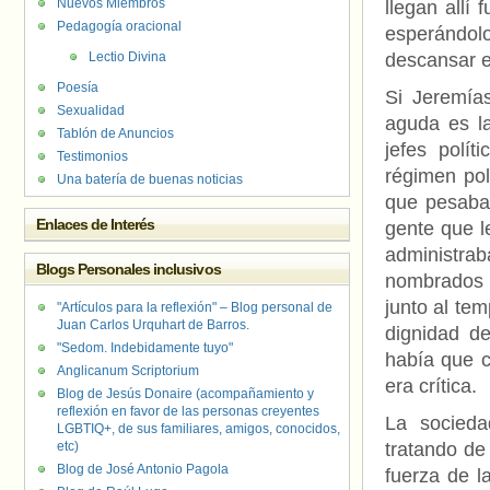
Nuevos Miembros
llegan allí
Pedagogía oracional
esperándo
Lectio Divina
descansar er
Poesía
Si Jeremía
Sexualidad
aguda es l
Tablón de Anuncios
jefes polí
Testimonios
régimen pol
Una batería de buenas noticias
que pesaba
Enlaces de Interés
gente que l
administra
Blogs Personales inclusivos
nombrados p
junto al te
"Artículos para la reflexión" – Blog personal de
Juan Carlos Urquhart de Barros.
dignidad de
"Sedom. Indebidamente tuyo"
había que c
Anglicanum Scriptorium
era crítica.
Blog de Jesús Donaire (acompañamiento y
reflexión en favor de las personas creyentes
La socieda
LGBTIQ+, de sus familiares, amigos, conocidos,
etc)
tratando de
Blog de José Antonio Pagola
fuerza de l