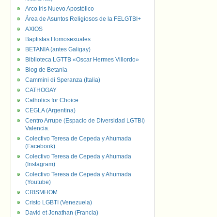
Arco Iris Nuevo Apostólico
Área de Asuntos Religiosos de la FELGTBI+
AXIOS
Baptistas Homosexuales
BETANIA (antes Galigay)
Biblioteca LGTTB «Oscar Hermes Villordo»
Blog de Betania
Cammini di Speranza (Italia)
CATHOGAY
Catholics for Choice
CEGLA (Argentina)
Centro Arrupe (Espacio de Diversidad LGTBI)
Valencia.
Colectivo Teresa de Cepeda y Ahumada
(Facebook)
Colectivo Teresa de Cepeda y Ahumada
(Instagram)
Colectivo Teresa de Cepeda y Ahumada
(Youtube)
CRISMHOM
Cristo LGBTI (Venezuela)
David et Jonathan (Francia)