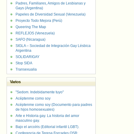
Padres, Familiares, Amigos de Lesbianas y
Gays (Argentina)
Papeles de Diversidad Sexual (Venezuela)
Proyecto Todo Mejora (Perú)
Queering The Map
REFLEJOS (Venezuela)
SAFO (Nicaragua)
SIGLA – Sociedad de Integración Gay Lésbica
Argentina
SOLIDARIGAY
Stop SIDA
Transexualia
Varios
"Sedom. Indebidamente tuyo"
Acéptenme como soy
Acéptenme como soy (Documento para padres
de hijos homosexuales)
Arte e Historia gay. La historia del amor
masculino gay.
Bajo el arcoíris (Editorial infantil LGBT).
Conferencia de Teresa Forcades OSB: