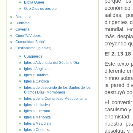
porque los
Biblia Queer
económico 
Otro Dios es posible
salidas, p
Biblioteca
dirigentes 
Budismo
mundial. H
Caverna
Cine/TV/Videos
más despla
Comunidad Bahá'í
creyendo que
Cristianismo (Iglesias)
Ef 2, 13-18
Cuáqueros
Iglesia Adventista del Séptimo Día
Este texto 
Iglesia Anglicana
diferente en
Iglesia Bautista
himno sobre 
Iglesia Católica
la pared div
Iglesia de Jesucristo de los Santos de los
destruyó po
Últimos Días (Mormones)
Iglesia de la Comunidad Metropolitana
El converti
Iglesia Inclusiva
casuismo y e
Iglesia Luterana
enemistad.
Iglesia Menonita
nuestra pa
Iglesia Metodista
Iglesia Ortodoxa
absoluta y