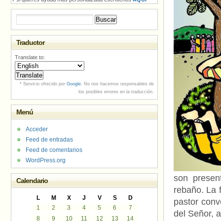
Buscar:
Traductor
Translate to:
* Servicio ofrecido por
Google
. No nos hacemos responsables de
los posibles errores en la traducción.
Menú
Acceder
Feed de entradas
Feed de comentarios
WordPress.org
son presen
Calendario
rebaño. La f
L
M
X
J
V
S
D
pastor conv
1
2
3
4
5
6
7
del Señor, a
8
9
10
11
12
13
14