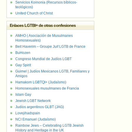
Servicios Koinonia (Recursos bíblicos-
teológicos)
United Church of Christ
Enlaces LGTBI+ de otras confesiones
AMHO ( Asociación de Musulmanes
Homosexuales)
Beit Haverim – Groupe Juif LGTB de France
BuHozen
Congreso Mundial de Judíos LGBT
Gay Spirit
Guimel | Judíos Mexicanos LGTB, Familiares y
Amigos
Hamakom LGBTQI+ (Judaísmo)
Homosexuales musulmanes de Francia
Islam Gay
Jewish LGBT Network
Judíos argentinos GLBT (JAG)
Lovejihadspain
NCI Emanuel (Judaísmo)
Rainbow Jews – Celebrating LGTB Jewish
History and Heritage in the UK