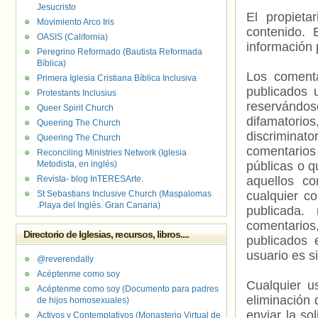
Jesucristo
El propieta
Movimiento Arco Iris
contenido. 
OASIS (California)
información 
Peregrino Reformado (Bautista Reformada
Bíblica)
Los comenta
Primera Iglesia Cristiana Bíblica Inclusiva
publicados 
Protestants Inclusius
reservándos
Queer Spirit Church
difamatorio
Queering The Church
discriminat
Queering The Church
comentarios
Reconciling Ministries Network (Iglesia
Metodista, en inglés)
públicas o 
Revista- blog InTERESArte.
aquellos c
St Sebastians Inclusive Church (Maspalomas
cualquier c
.Playa del Inglés. Gran Canaria)
publicada.
comentarios,
Directorio de Iglesias, recursos, libros....
publicados 
usuario es s
@reverendally
Acéptenme como soy
Cualquier us
Acéptenme como soy (Documento para padres
eliminación 
de hijos homosexuales)
enviar la so
Activos y Contemplativos (Monasterio Virtual de