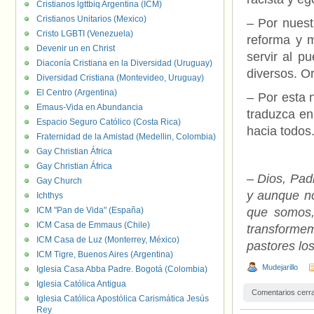
Cristianos lgttbiq Argentina (ICM)
Cristianos Unitarios (Mexico)
– Por nuest
Cristo LGBTI (Venezuela)
reforma y m
Devenir un en Christ
servir al p
Diaconía Cristiana en la Diversidad (Uruguay)
diversos. O
Diversidad Cristiana (Montevideo, Uruguay)
El Centro (Argentina)
– Por esta 
Emaus-Vida en Abundancia
traduzca en
Espacio Seguro Católico (Costa Rica)
hacia todos
Fraternidad de la Amistad (Medellin, Colombia)
Gay Christian África
Gay Christian África
–
Dios, Padr
Gay Church
y aunque n
Ichthys
ICM "Pan de Vida" (España)
que somos,
ICM Casa de Emmaus (Chile)
transforme
ICM Casa de Luz (Monterrey, México)
pastores los
ICM Tigre, Buenos Aires (Argentina)
Mudejarillo
Iglesia Casa Abba Padre. Bogotá (Colombia)
Iglesia Católica Antigua
Comentarios cerr
Iglesia Católica Apostólica Carismática Jesús
Rey