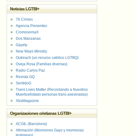
Noticias LGTBI+
76 Crimes
Agencia Presentes
CromosomaX
Dos Manzanas
Gayety
New Ways Ministry
Outreach (un recurso católico LGTBQ)
Oveja Rosa (Familias diversas)
Radio Carlos Paz
Revista GQ
SentidoG
Trans Lives Matter (Recordando a Nuestros
Muertos/listado personas trans asesinadas)
XtraMagazine
Organizaciones cristianas LGTBI+
ACGIL (Barcelona)
Afirmación (Mormones Gays y mormonas
lesbianas)