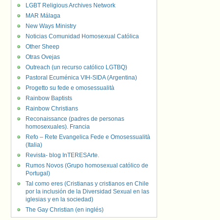
LGBT Religious Archives Network
MAR Málaga
New Ways Ministry
Noticias Comunidad Homosexual Católica
Other Sheep
Otras Ovejas
Outreach (un recurso católico LGTBQ)
Pastoral Ecuménica VIH-SIDA (Argentina)
Progetto su fede e omosessualità
Rainbow Baptists
Rainbow Christians
Reconaissance (padres de personas
homosexuales). Francia
Refo – Rete Evangelica Fede e Omosessualità
(Italia)
Revista- blog InTERESArte.
Rumos Novos (Grupo homosexual católico de
Portugal)
Tal como eres (Cristianas y cristianos en Chile
por la inclusión de la Diversidad Sexual en las
iglesias y en la sociedad)
The Gay Christian (en inglés)