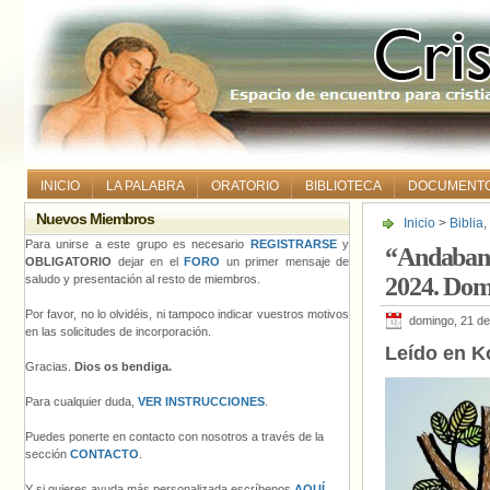
INICIO
LA PALABRA
ORATORIO
BIBLIOTECA
DOCUMENT
Nuevos Miembros
Inicio
>
Biblia
,
16º de tiempo 
Para unirse a este grupo es necesario
REGISTRARSE
y
“Andaban 
OBLIGATORIO
dejar en el
FORO
un primer mensaje de
saludo y presentación al resto de miembros.
2024. Dom
Por favor, no lo olvidéis, ni tampoco indicar vuestros motivos
domingo, 21 de 
en las solicitudes de incorporación.
Leído en K
Gracias.
Dios os bendiga.
Para cualquier duda,
VER INSTRUCCIONES
.
Puedes ponerte en contacto con nosotros a través de la
sección
CONTACTO
.
Y si quieres ayuda más personalizada escríbenos
AQUÍ