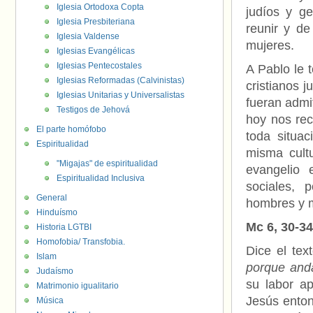
Iglesia Ortodoxa Copta
judíos y ge
Iglesia Presbiteriana
reunir y d
Iglesia Valdense
mujeres.
Iglesias Evangélicas
Iglesias Pentecostales
A Pablo le t
Iglesias Reformadas (Calvinistas)
cristianos j
Iglesias Unitarias y Universalistas
fueran admi
Testigos de Jehová
hoy nos re
El parte homófobo
toda situa
Espiritualidad
misma cultu
"Migajas" de espiritualidad
evangelio 
Espiritualidad Inclusiva
sociales, 
General
hombres y 
Hinduísmo
Mc 6, 30-34
Historia LGTBI
Homofobia/ Transfobia.
Dice el tex
Islam
porque and
Judaísmo
su labor ap
Matrimonio igualitario
Jesús enton
Música