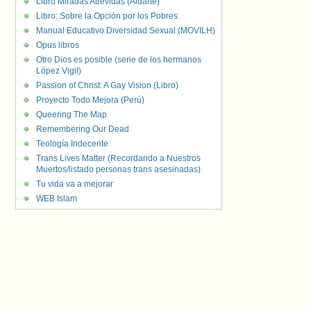
Libro Miradas Atrevidas (Aldarte)
Libro: Sobre la Opción por los Pobres.
Manual Educativo Diversidad Sexual (MOVILH)
Opus libros
Otro Dios es posible (serie de los hermanos
López Vigil)
Passion of Christ: A Gay Vision (Libro)
Proyecto Todo Mejora (Perú)
Queering The Map
Remembering Our Dead
Teología Indecente
Trans Lives Matter (Recordando a Nuestros
Muertos/listado personas trans asesinadas)
Tu vida va a mejorar
WEB Islam