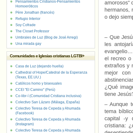
Pensamientos Cristianos-Pensamientos
amorosos” d
Homoeróticos
hermanos, m
Père Jonathan (francés)
o dejo siem
Refugio Interior
Soy Cofrade
The Closet Professor
–
Que Jesús
Umbrales de Luz (Blog de José Arregi)
les antoja
Una mirada gay
evangelio… 
Comunidades e Iglesias cristianas LGTBI+
el recreo o
extraños y 
Casa de Luz (dejando huella)
mejor con 
Cathedral of Hope/Catedral de la Esperanza
(Texas, EE.UU.)
abstinenci
Católicos homo y bisexuales
¿Qué image
CCEI "El Camino" (Perú)
tiene Jesús
Co-libr-í (Comunidad Cristiana inclusiva)
Colectivo San Lázaro (Málaga, España)
– Aunque to
Colectivo Teresa de Cepeda y Ahumada
tema bíblic
(Facebook)
capital -y
Colectivo Teresa de Cepeda y Ahumada
(Instagram)
cristiana:
Colectivo Teresa de Cepeda y Ahumada
desentiende