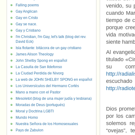
venido, su 
Falling poems
Gay Anglican
cuando Marí
Gay en Cristo
tiempo de c
Gay se nace.
porque cre
Gay y Cristiano
vida motiv
I'm Christian, I'm Gay, let's talk (blog del rev.
siente hambr
David Eck)
Isla flotante: bitácora de un gay cristiano
Al evangeli
James Alison Theology
titulado «C
John Shelby Spong en español
su com
La Casulla de San Ildefonso
http://radia
La Ciudad Perdida de Nivorg
La web de JOHN SHELBY SPONG en español
es
Los Universículos del Hermano Cortés
http://radi
Mano a mano con el Pastor
Mesoletot (blog de una mujer judía y lesbiana)
Moradas de Deus (portugués)
Dios promet
Moral y Doctrina LGBTI
por los cam
Mundo Homo
solemos re
Nuestra Señora de los Homosexuales
“ovejas”, 
Pays de Zabulon