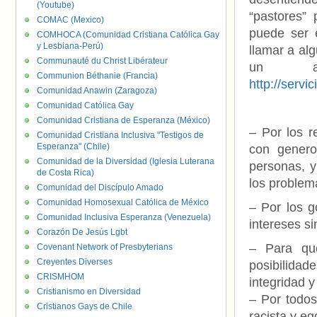
(Youtube)
“pastores”
COMAC (Mexico)
puede ser 
COMHOCA (Comunidad Cristiana Católica Gay
y Lesbiana-Perú)
llamar a al
Communauté du Christ Libérateur
un ar
Communion Béthanie (Francia)
http://servi
Comunidad Anawin (Zaragoza)
Comunidad Católica Gay
Comunidad Cristiana de Esperanza (México)
– Por los r
Comunidad Cristiana Inclusiva "Testigos de
Esperanza" (Chile)
con genero
Comunidad de la Diversidad (Iglesia Luterana
personas, y
de Costa Rica)
los problem
Comunidad del Discípulo Amado
Comunidad Homosexual Católica de México
– Por los g
Comunidad Inclusiva Esperanza (Venezuela)
intereses s
Corazón De Jesús Lgbt
– Para qu
Covenant Network of Presbyterians
Creyentes Diverses
posibilida
CRISMHOM
integridad 
Cristianismo en Diversidad
– Por todos
Cristianos Gays de Chile
racista y e