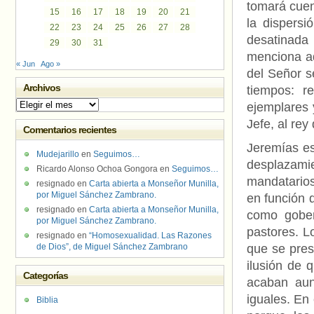
tomará cuent
15
16
17
18
19
20
21
la dispersi
22
23
24
25
26
27
28
desatinada 
29
30
31
menciona aq
« Jun
Ago »
del Señor se
Archivos
tiempos: r
Archivos
ejemplares 
Jefe, al rey
Comentarios recientes
Jeremías es 
Mudejarillo
en
Seguimos…
desplazamie
Ricardo Alonso Ochoa Gongora
en
Seguimos…
mandatarios
resignado
en
Carta abierta a Monseñor Munilla,
por Miguel Sánchez Zambrano.
en función 
resignado
en
Carta abierta a Monseñor Munilla,
como gober
por Miguel Sánchez Zambrano.
pastores. L
resignado
en
“Homosexualidad. Las Razones
de Dios”, de Miguel Sánchez Zambrano
que se pres
ilusión de 
Categorías
acaban aun
iguales. En
Biblia