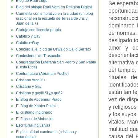
Blog de Raúl Lugo
Se esperaba 
Blog del obispo Raúl Vera en Religión Digital
oportunid
Carmelita contemplativo en la ciudad (un blog
reconstrucci
oracional en la escuela de Teresa de Jhs y
Juan de la +)
dominaron l
Cartujo con licencia propia
de normas, 
Católico y Gay
desligado to
Católico+Gay
amor y de
Concordia, el blog de Oswaldo Gallo Serrato
desorienta
Confesiones de Trasnoche
alternativ
Congregación Luterana San Pedro y San Pablo
(Costa Rica)
del templo,
Contranatura (Abraham Puche)
rituales d
Cristiano Arco Iris
identifica
Cristiano y Gay
están tan l
Cristiano y gay!!! Sí ¿y qué?
vez de disp
El Blog de Abdennur Prado
El Blog de Xabier Pikaza
y religioso
El cristiano indignado
y los suyos
El Frasco de Alabastro
vitales. Ma
Escrituras Inclusivas
multitud qu
Espiritualidad caminante (cristiana y
causa del 
ecuménica)