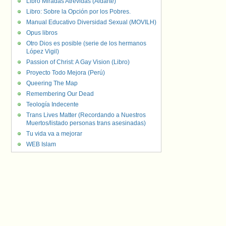
Libro Miradas Atrevidas (Aldarte)
Libro: Sobre la Opción por los Pobres.
Manual Educativo Diversidad Sexual (MOVILH)
Opus libros
Otro Dios es posible (serie de los hermanos
López Vigil)
Passion of Christ: A Gay Vision (Libro)
Proyecto Todo Mejora (Perú)
Queering The Map
Remembering Our Dead
Teología Indecente
Trans Lives Matter (Recordando a Nuestros
Muertos/listado personas trans asesinadas)
Tu vida va a mejorar
WEB Islam