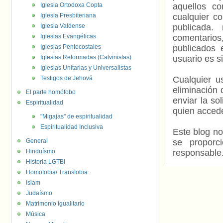
Iglesia Ortodoxa Copta
aquellos c
Iglesia Presbiteriana
cualquier c
Iglesia Valdense
publicada.
Iglesias Evangélicas
comentarios,
Iglesias Pentecostales
publicados 
Iglesias Reformadas (Calvinistas)
usuario es s
Iglesias Unitarias y Universalistas
Testigos de Jehová
Cualquier us
eliminación 
El parte homófobo
enviar la so
Espiritualidad
quien accede
"Migajas" de espiritualidad
Espiritualidad Inclusiva
Este blog no
General
se proporc
Hinduísmo
responsable
Historia LGTBI
Homofobia/ Transfobia.
Islam
Judaísmo
Matrimonio igualitario
Música