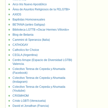
Arco Iris Nuevo Apostólico
Área de Asuntos Religiosos de la FELGTBI+
AXIOS
Baptistas Homosexuales
BETANIA (antes Galigay)
Biblioteca LGTTB «Oscar Hermes Villordo»
Blog de Betania
Cammini di Speranza (Italia)
CATHOGAY
Catholics for Choice
CEGLA (Argentina)
Centro Arrupe (Espacio de Diversidad LGTBI)
Valencia.
Colectivo Teresa de Cepeda y Ahumada
(Facebook)
Colectivo Teresa de Cepeda y Ahumada
(Instagram)
Colectivo Teresa de Cepeda y Ahumada
(Youtube)
CRISMHOM
Cristo LGBTI (Venezuela)
David et Jonathan (Francia)