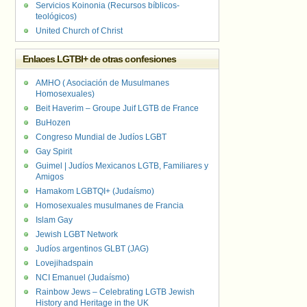
Servicios Koinonia (Recursos bíblicos-
teológicos)
United Church of Christ
Enlaces LGTBI+ de otras confesiones
AMHO ( Asociación de Musulmanes
Homosexuales)
Beit Haverim – Groupe Juif LGTB de France
BuHozen
Congreso Mundial de Judíos LGBT
Gay Spirit
Guimel | Judíos Mexicanos LGTB, Familiares y
Amigos
Hamakom LGBTQI+ (Judaísmo)
Homosexuales musulmanes de Francia
Islam Gay
Jewish LGBT Network
Judíos argentinos GLBT (JAG)
Lovejihadspain
NCI Emanuel (Judaísmo)
Rainbow Jews – Celebrating LGTB Jewish
History and Heritage in the UK