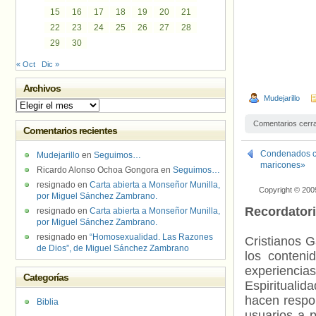
15
16
17
18
19
20
21
22
23
24
25
26
27
28
29
30
« Oct
Dic »
Archivos
Mudejarillo
Archivos
Comentarios cerr
Comentarios recientes
Condenados cua
Mudejarillo
en
Seguimos…
maricones»
Ricardo Alonso Ochoa Gongora
en
Seguimos…
resignado
en
Carta abierta a Monseñor Munilla,
Copyright © 200
por Miguel Sánchez Zambrano.
Recordator
resignado
en
Carta abierta a Monseñor Munilla,
por Miguel Sánchez Zambrano.
resignado
en
“Homosexualidad. Las Razones
Cristianos G
de Dios”, de Miguel Sánchez Zambrano
los contenid
experienci
Categorías
Espiritualid
hacen respo
Biblia
usuarios a p