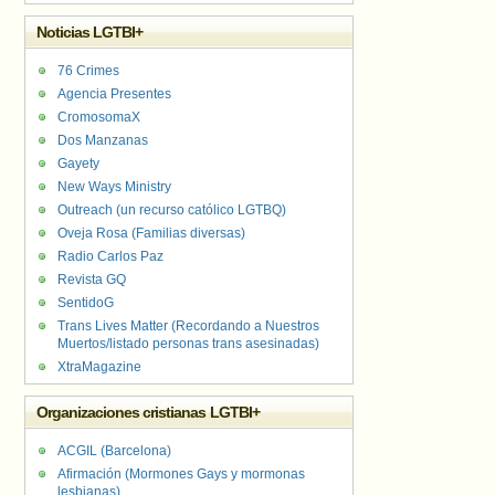
Noticias LGTBI+
76 Crimes
Agencia Presentes
CromosomaX
Dos Manzanas
Gayety
New Ways Ministry
Outreach (un recurso católico LGTBQ)
Oveja Rosa (Familias diversas)
Radio Carlos Paz
Revista GQ
SentidoG
Trans Lives Matter (Recordando a Nuestros
Muertos/listado personas trans asesinadas)
XtraMagazine
Organizaciones cristianas LGTBI+
ACGIL (Barcelona)
Afirmación (Mormones Gays y mormonas
lesbianas)