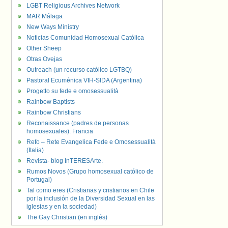
LGBT Religious Archives Network
MAR Málaga
New Ways Ministry
Noticias Comunidad Homosexual Católica
Other Sheep
Otras Ovejas
Outreach (un recurso católico LGTBQ)
Pastoral Ecuménica VIH-SIDA (Argentina)
Progetto su fede e omosessualità
Rainbow Baptists
Rainbow Christians
Reconaissance (padres de personas
homosexuales). Francia
Refo – Rete Evangelica Fede e Omosessualità
(Italia)
Revista- blog InTERESArte.
Rumos Novos (Grupo homosexual católico de
Portugal)
Tal como eres (Cristianas y cristianos en Chile
por la inclusión de la Diversidad Sexual en las
iglesias y en la sociedad)
The Gay Christian (en inglés)