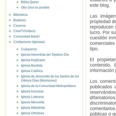
Biblia Queer
este blog.
Otro Dios es posible
Biblioteca
Las imágene
Budismo
propiedad de
Caverna
reproducen s
Cine/TV/Videos
lucro. Por s
Comunidad Bahá'í
cuestión inm
Cristianismo (Iglesias)
comerciales 
tipo.
Cuáqueros
Iglesia Adventista del Séptimo Día
El propieta
Iglesia Anglicana
contenido. 
Iglesia Bautista
información 
Iglesia Católica
Iglesia de Jesucristo de los Santos de los
Últimos Días (Mormones)
Los comenta
Iglesia de la Comunidad Metropolitana
publicados 
Iglesia Inclusiva
reservándos
Iglesia Luterana
difamatorio
Iglesia Menonita
discriminat
Iglesia Metodista
comentarios
Iglesia Ortodoxa
públicas o 