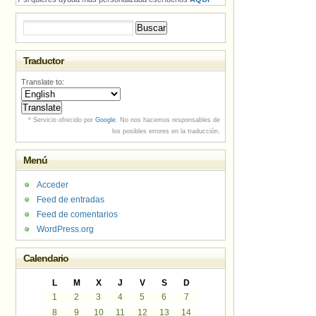
Buscar:
Traductor
Translate to:
* Servicio ofrecido por
Google
. No nos hacemos responsables de
los posibles errores en la traducción.
Menú
Acceder
Feed de entradas
Feed de comentarios
WordPress.org
Calendario
L
M
X
J
V
S
D
1
2
3
4
5
6
7
8
9
10
11
12
13
14