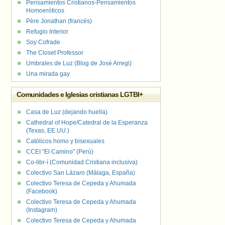
Pensamientos Cristianos-Pensamientos
Homoeróticos
Père Jonathan (francés)
Refugio Interior
Soy Cofrade
The Closet Professor
Umbrales de Luz (Blog de José Arregi)
Una mirada gay
Comunidades e Iglesias cristianas LGTBI+
Casa de Luz (dejando huella)
Cathedral of Hope/Catedral de la Esperanza
(Texas, EE.UU.)
Católicos homo y bisexuales
CCEI "El Camino" (Perú)
Co-libr-í (Comunidad Cristiana inclusiva)
Colectivo San Lázaro (Málaga, España)
Colectivo Teresa de Cepeda y Ahumada
(Facebook)
Colectivo Teresa de Cepeda y Ahumada
(Instagram)
Colectivo Teresa de Cepeda y Ahumada