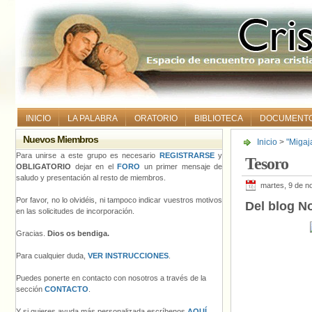
INICIO
LA PALABRA
ORATORIO
BIBLIOTECA
DOCUMENT
Nuevos Miembros
Inicio
>
"Migaj
Para unirse a este grupo es necesario
REGISTRARSE
y
Tesoro
OBLIGATORIO
dejar en el
FORO
un primer mensaje de
saludo y presentación al resto de miembros.
martes, 9 de n
Por favor, no lo olvidéis, ni tampoco indicar vuestros motivos
Del blog No
en las solicitudes de incorporación.
Gracias.
Dios os bendiga.
Para cualquier duda,
VER INSTRUCCIONES
.
Puedes ponerte en contacto con nosotros a través de la
sección
CONTACTO
.
Y si quieres ayuda más personalizada escríbenos
AQUÍ