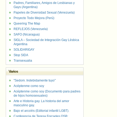
Padres, Familiares, Amigos de Lesbianas y
Gays (Argentina)
Papeles de Diversidad Sexual (Venezuela)
Proyecto Todo Mejora (Perú)
Queering The Map
REFLEJOS (Venezuela)
SAFO (Nicaragua)
SIGLA – Sociedad de Integración Gay Lésbica
Argentina
SOLIDARIGAY
Stop SIDA
Transexualia
Varios
"Sedom. Indebidamente tuyo"
Acéptenme como soy
Acéptenme como soy (Documento para padres
de hijos homosexuales)
Arte e Historia gay. La historia del amor
masculino gay.
Bajo el arcoíris (Editorial infantil LGBT).
Conferencia de Teresa Forcades OSB: