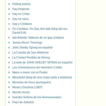
Falling poems
Gay Anglican
Gay en Cristo
Gay se nace.
Gay y Cristiano
I'm Christian, I'm Gay, let's talk (blog del rev.
David Eck)
Isla flotante: bitácora de un gay cristiano
James Alison Theology
John Shelby Spong en español
La Casulla de San Ildefonso
La Ciudad Perdida de Nivorg
La web de JOHN SHELBY SPONG en español
Los Universículos del Hermano Cortés
Mano a mano con el Pastor
Mesoletot (blog de una mujer judía y lesbiana)
Moradas de Deus (portugués)
Moral y Doctrina LGBTI
Mundo Homo
Nuestra Señora de los Homosexuales
Pays de Zabulon