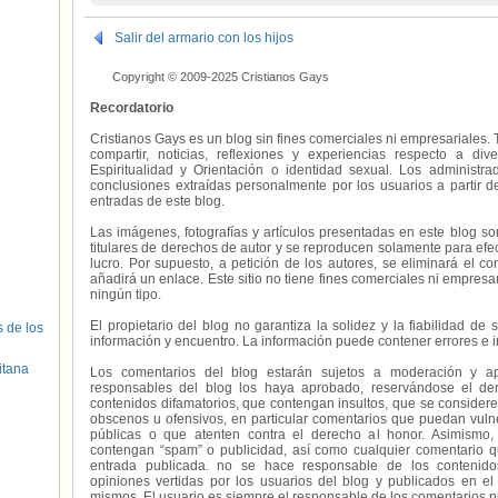
Salir del armario con los hijos
Copyright © 2009-2025 Cristianos Gays
Recordatorio
Cristianos Gays es un blog sin fines comerciales ni empresariales. 
compartir, noticias, reflexiones y experiencias respecto a 
Espiritualidad y Orientación o identidad sexual. Los administ
conclusiones extraídas personalmente por los usuarios a partir d
entradas de este blog.
Las imágenes, fotografías y artículos presentadas en este blog s
titulares de derechos de autor y se reproducen solamente para efecto
lucro. Por supuesto, a petición de los autores, se eliminará el 
añadirá un enlace. Este sitio no tiene fines comerciales ni empresa
ningún tipo.
El propietario del blog no garantiza la solidez y la fiabilidad d
s de los
información y encuentro. La información puede contener errores e 
itana
Los comentarios del blog estarán sujetos a moderación y a
responsables del blog los haya aprobado, reservándose el der
contenidos difamatorios, que contengan insultos, que se consideren
obscenos u ofensivos, en particular comentarios que puedan vuln
públicas o que atenten contra el derecho al honor. Asimismo,
contengan “spam” o publicidad, así como cualquier comentario q
entrada publicada. no se hace responsable de los contenidos
opiniones vertidas por los usuarios del blog y publicados en el
mismos. El usuario es siempre el responsable de los comentarios p