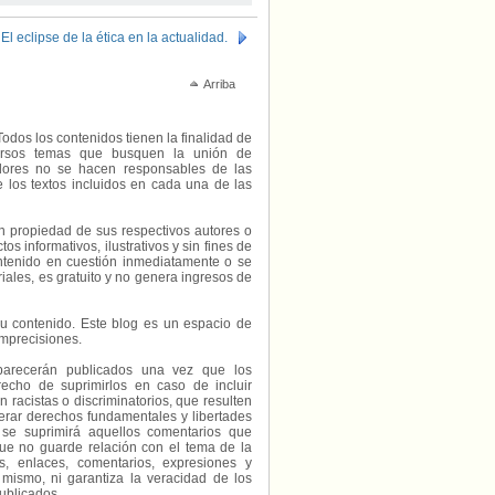
El eclipse de la ética en la actualidad.
Arriba
Todos los contenidos tienen la finalidad de
diversos temas que busquen la unión de
radores no se hacen responsables de las
e los textos incluidos en cada una de las
on propiedad de sus respectivos autores o
s informativos, ilustrativos y sin fines de
contenido en cuestión inmediatamente o se
riales, es gratuito y no genera ingresos de
e su contenido. Este blog es un espacio de
imprecisiones.
parecerán publicados una vez que los
echo de suprimirlos en caso de incluir
 racistas o discriminatorios, que resulten
erar derechos fundamentales y libertades
 se suprimirá aquellos comentarios que
ue no guarde relación con el tema de la
, enlaces, comentarios, expresiones y
 mismo, ni garantiza la veracidad de los
ublicados.