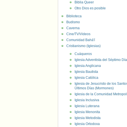
Biblia Queer
Otro Dios es posible
Biblioteca
Budismo
Caverna
Cine/TV/Videos
Comunidad Bahá'í
Cristianismo (Iglesias)
Cuáqueros
Iglesia Adventista del Séptimo Día
Iglesia Anglicana
Iglesia Bautista
Iglesia Católica
Iglesia de Jesucristo de los Santo
Últimos Días (Mormones)
Iglesia de la Comunidad Metropol
Iglesia Inclusiva
Iglesia Luterana
Iglesia Menonita
Iglesia Metodista
Iglesia Ortodoxa