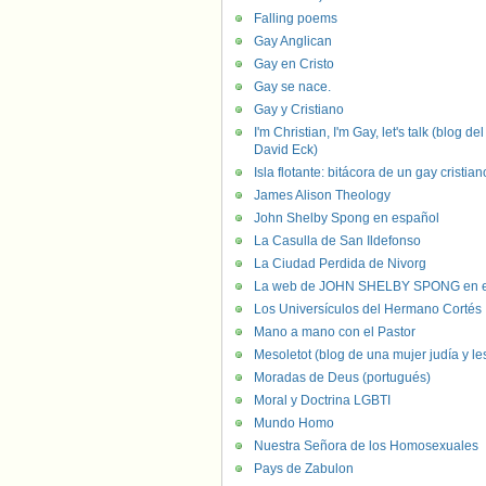
Falling poems
Gay Anglican
Gay en Cristo
Gay se nace.
Gay y Cristiano
I'm Christian, I'm Gay, let's talk (blog del
David Eck)
Isla flotante: bitácora de un gay cristian
James Alison Theology
John Shelby Spong en español
La Casulla de San Ildefonso
La Ciudad Perdida de Nivorg
La web de JOHN SHELBY SPONG en e
Los Universículos del Hermano Cortés
Mano a mano con el Pastor
Mesoletot (blog de una mujer judía y le
Moradas de Deus (portugués)
Moral y Doctrina LGBTI
Mundo Homo
Nuestra Señora de los Homosexuales
Pays de Zabulon