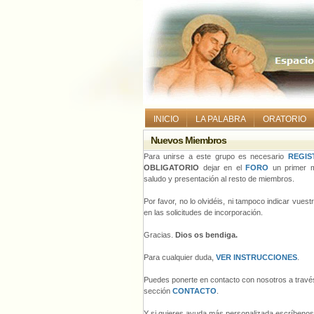
INICIO
LA PALABRA
ORATORIO
Nuevos Miembros
Para unirse a este grupo es necesario
REGIS
OBLIGATORIO
dejar en el
FORO
un primer m
saludo y presentación al resto de miembros.
Por favor, no lo olvidéis, ni tampoco indicar vues
en las solicitudes de incorporación.
Gracias.
Dios os bendiga.
Para cualquier duda,
VER INSTRUCCIONES
.
Puedes ponerte en contacto con nosotros a través
sección
CONTACTO
.
Y si quieres ayuda más personalizada escríbeno