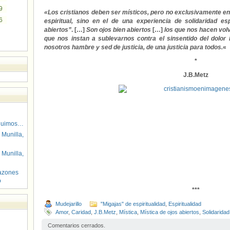
9
«Los cristianos deben ser místicos, pero no exclusivamente en 
6
espiritual, sino en el de una experiencia de solidaridad es
abiertos”
. […]
Son ojos bien abiertos
[…]
los que nos hacen volve
que nos instan a sublevarnos contra el sinsentido del dolor 
nosotros hambre y sed de justicia, de una justicia para todos.
«
*
J.B.Metz
guimos…
 Munilla,
 Munilla,
azones
o
***
Mudejarillo
"Migajas" de espiritualidad
,
Espiritualidad
Amor
,
Caridad
,
J.B.Metz
,
Mística
,
Mística de ojos abiertos
,
Solidaridad
Comentarios cerrados.