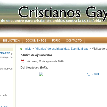
BIBLIOTECA
DOCUMENTOS
FORO
CONTACTO
Inicio
>
"Migajas" de espiritualidad
,
Espiritualidad
> Mística de o
TRARSE
y
Mística de ojos abiertos
ensaje de
miércoles, 22 de agosto de 2018
Del blog
Nova Bella
:
tros motivos
 de la
s
AQUÍ