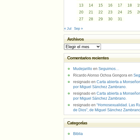
13
14
15
16
17
18
1
20
21
22
23
24
25
2
27
28
29
30
31
« Jul
Sep »
Archivos
Archivos
Comentarios recientes
Mudejarillo
en
Seguimos…
Ricardo Alonso Ochoa Gongora
en
Se
resignado
en
Carta abierta a Monseñor
por Miguel Sánchez Zambrano.
resignado
en
Carta abierta a Monseñor
por Miguel Sánchez Zambrano.
resignado
en
“Homosexualidad. Las R
de Dios”, de Miguel Sánchez Zambran
Categorías
Biblia