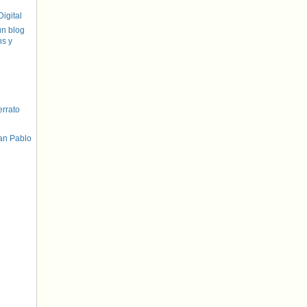
igital
un blog
hs y
errato
an Pablo