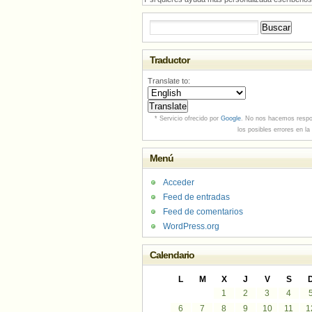
Buscar:
Traductor
Translate to:
* Servicio ofrecido por
Google
. No nos hacemos respo
los posibles errores en la
Menú
Acceder
Feed de entradas
Feed de comentarios
WordPress.org
Calendario
L
M
X
J
V
S
1
2
3
4
6
7
8
9
10
11
1