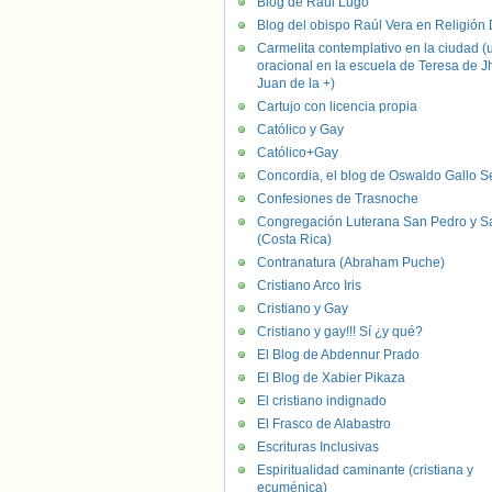
Blog de Raúl Lugo
Blog del obispo Raúl Vera en Religión D
Carmelita contemplativo en la ciudad (
oracional en la escuela de Teresa de J
Juan de la +)
Cartujo con licencia propia
Católico y Gay
Católico+Gay
Concordia, el blog de Oswaldo Gallo S
Confesiones de Trasnoche
Congregación Luterana San Pedro y S
(Costa Rica)
Contranatura (Abraham Puche)
Cristiano Arco Iris
Cristiano y Gay
Cristiano y gay!!! Sí ¿y qué?
El Blog de Abdennur Prado
El Blog de Xabier Pikaza
El cristiano indignado
El Frasco de Alabastro
Escrituras Inclusivas
Espiritualidad caminante (cristiana y
ecuménica)