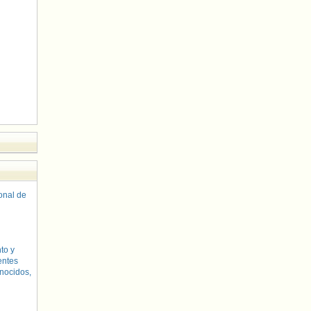
sonal de
to y
entes
nocidos,