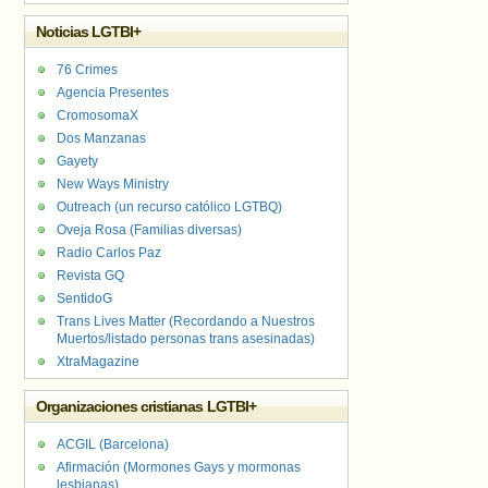
Noticias LGTBI+
76 Crimes
Agencia Presentes
CromosomaX
Dos Manzanas
Gayety
New Ways Ministry
Outreach (un recurso católico LGTBQ)
Oveja Rosa (Familias diversas)
Radio Carlos Paz
Revista GQ
SentidoG
Trans Lives Matter (Recordando a Nuestros
Muertos/listado personas trans asesinadas)
XtraMagazine
Organizaciones cristianas LGTBI+
ACGIL (Barcelona)
Afirmación (Mormones Gays y mormonas
lesbianas)