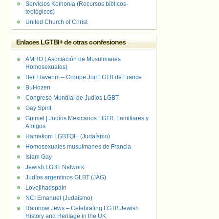
Servicios Koinonia (Recursos bíblicos-
teológicos)
United Church of Christ
Enlaces LGTBI+ de otras confesiones
AMHO ( Asociación de Musulmanes
Homosexuales)
Beit Haverim – Groupe Juif LGTB de France
BuHozen
Congreso Mundial de Judíos LGBT
Gay Spirit
Guimel | Judíos Mexicanos LGTB, Familiares y
Amigos
Hamakom LGBTQI+ (Judaísmo)
Homosexuales musulmanes de Francia
Islam Gay
Jewish LGBT Network
Judíos argentinos GLBT (JAG)
Lovejihadspain
NCI Emanuel (Judaísmo)
Rainbow Jews – Celebrating LGTB Jewish
History and Heritage in the UK