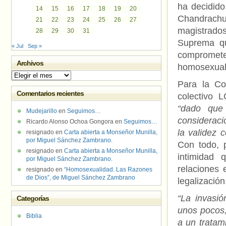
ha decidid
14
15
16
17
18
19
20
Chandrach
21
22
23
24
25
26
27
magistrado
28
29
30
31
Suprema qu
« Jul
Sep »
compromete 
Archivos
homosexuali
Archivos
Para la Co
Comentarios recientes
colectivo
“dado que
Mudejarillo
en
Seguimos…
consideraci
Ricardo Alonso Ochoa Gongora
en
Seguimos…
la validez 
resignado
en
Carta abierta a Monseñor Munilla,
por Miguel Sánchez Zambrano.
Con todo, 
resignado
en
Carta abierta a Monseñor Munilla,
intimidad 
por Miguel Sánchez Zambrano.
relaciones 
resignado
en
“Homosexualidad. Las Razones
de Dios”, de Miguel Sánchez Zambrano
legalización
“La invasi
Categorías
unos pocos,
Biblia
a un tratami