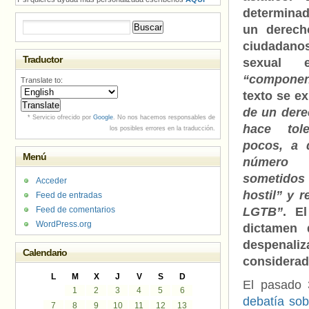
determinad
Buscar:
un derech
ciudadan
Traductor
sexual
“componen
Translate to:
texto se ex
de un dere
* Servicio ofrecido por
Google
. No nos hacemos responsables de
hace tol
los posibles errores en la traducción.
pocos, a 
Menú
número 
sometido
Acceder
hostil” y 
Feed de entradas
Feed de comentarios
LGTB”
. E
WordPress.org
dictamen 
despenal
Calendario
considerad
L
M
X
J
V
S
D
El pasado
1
2
3
4
5
6
debatía sob
7
8
9
10
11
12
13