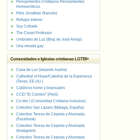
Pensamientos Cristianos-Pensamientos
Homoeróticos
Père Jonathan (francés)
Refugio Interior
Soy Cofrade
The Closet Professor
Umbrales de Luz (Blog de José Arregi)
Una mirada gay
Comunidades e Iglesias cristianas LGTBI+
Casa de Luz (dejando huella)
Cathedral of Hope/Catedral de la Esperanza
(Texas, EE.UU.)
Católicos homo y bisexuales
CCEI "El Camino" (Perú)
Co-libr-í (Comunidad Cristiana inclusiva)
Colectivo San Lázaro (Málaga, España)
Colectivo Teresa de Cepeda y Ahumada
(Facebook)
Colectivo Teresa de Cepeda y Ahumada
(Instagram)
Colectivo Teresa de Cepeda y Ahumada