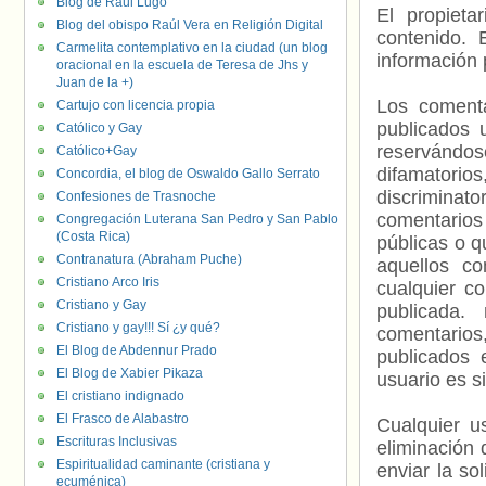
Blog de Raúl Lugo
El propieta
Blog del obispo Raúl Vera en Religión Digital
contenido. 
Carmelita contemplativo en la ciudad (un blog
información 
oracional en la escuela de Teresa de Jhs y
Juan de la +)
Los comenta
Cartujo con licencia propia
publicados 
Católico y Gay
reservándos
Católico+Gay
difamatorio
Concordia, el blog de Oswaldo Gallo Serrato
discriminat
Confesiones de Trasnoche
comentarios
Congregación Luterana San Pedro y San Pablo
(Costa Rica)
públicas o 
Contranatura (Abraham Puche)
aquellos c
Cristiano Arco Iris
cualquier c
Cristiano y Gay
publicada.
Cristiano y gay!!! Sí ¿y qué?
comentarios,
El Blog de Abdennur Prado
publicados 
El Blog de Xabier Pikaza
usuario es s
El cristiano indignado
El Frasco de Alabastro
Cualquier us
Escrituras Inclusivas
eliminación 
Espiritualidad caminante (cristiana y
enviar la so
ecuménica)