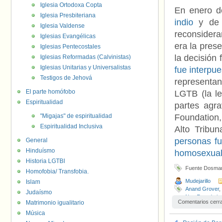
Iglesia Ortodoxa Copta
En enero d
Iglesia Presbiteriana
indio
y de 
Iglesia Valdense
reconsiderar
Iglesias Evangélicas
era la pres
Iglesias Pentecostales
la decisión 
Iglesias Reformadas (Calvinistas)
Iglesias Unitarias y Universalistas
fue interpue
Testigos de Jehová
representa
El parte homófobo
LGTB (la le
Espiritualidad
partes agr
"Migajas" de espiritualidad
Foundation,
Espiritualidad Inclusiva
Alto Tribu
personas fu
General
Hinduísmo
homosexual
Historia LGTBI
Fuente Dosma
Homofobia/ Transfobia.
Mudejarillo
Islam
Anand Grover
,
Judaísmo
Naz Foundation
Comentarios cerr
Matrimonio igualitario
Música