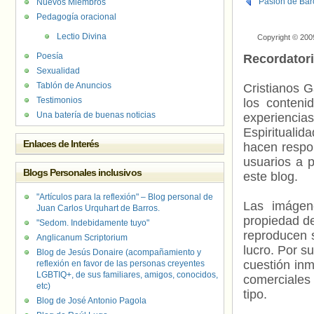
Pasión de Bar
Nuevos Miembros
Pedagogía oracional
Lectio Divina
Copyright © 200
Poesía
Recordator
Sexualidad
Tablón de Anuncios
Cristianos G
Testimonios
los contenid
Una batería de buenas noticias
experienci
Espiritualid
Enlaces de Interés
hacen respo
usuarios a p
Blogs Personales inclusivos
este blog.
"Artículos para la reflexión" – Blog personal de
Las imágene
Juan Carlos Urquhart de Barros.
propiedad de
"Sedom. Indebidamente tuyo"
reproducen s
Anglicanum Scriptorium
lucro. Por s
Blog de Jesús Donaire (acompañamiento y
cuestión inm
reflexión en favor de las personas creyentes
LGBTIQ+, de sus familiares, amigos, conocidos,
comerciales 
etc)
tipo.
Blog de José Antonio Pagola