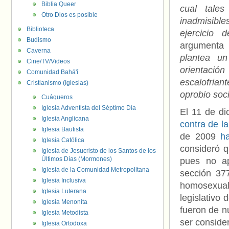
Biblia Queer
cual tales
Otro Dios es posible
inadmisibl
Biblioteca
ejercicio 
Budismo
argumenta
Caverna
plantea un
Cine/TV/Videos
orientación
Comunidad Bahá'í
escalofrian
Cristianismo (Iglesias)
oprobio soci
Cuáqueros
Iglesia Adventista del Séptimo Día
El 11 de di
Iglesia Anglicana
contra de l
Iglesia Bautista
de 2009
h
Iglesia Católica
consideró q
Iglesia de Jesucristo de los Santos de los
Últimos Días (Mormones)
pues no ap
Iglesia de la Comunidad Metropolitana
sección 377
Iglesia Inclusiva
homosexua
Iglesia Luterana
legislativo
Iglesia Menonita
fueron de 
Iglesia Metodista
ser conside
Iglesia Ortodoxa