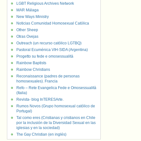
LGBT Religious Archives Network
MAR Málaga
New Ways Ministry
Noticias Comunidad Homosexual Católica
Other Sheep
Otras Ovejas
Outreach (un recurso católico LGTBQ)
Pastoral Ecuménica VIH-SIDA (Argentina)
Progetto su fede e omosessualità
Rainbow Baptists
Rainbow Christians
Reconaissance (padres de personas
homosexuales). Francia
Refo – Rete Evangelica Fede e Omosessualità
(Italia)
Revista- blog InTERESArte.
Rumos Novos (Grupo homosexual católico de
Portugal)
Tal como eres (Cristianas y cristianos en Chile
por la inclusión de la Diversidad Sexual en las
iglesias y en la sociedad)
The Gay Christian (en inglés)