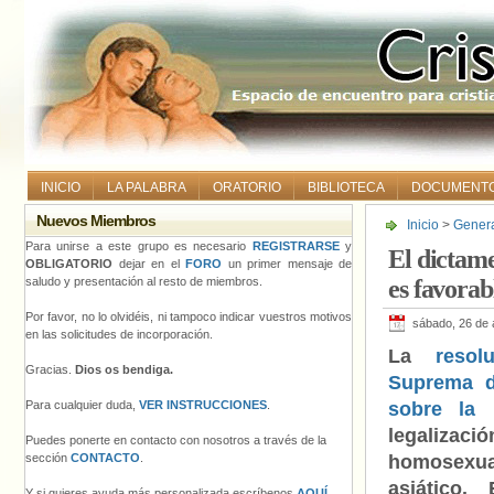
INICIO
LA PALABRA
ORATORIO
BIBLIOTECA
DOCUMENT
Nuevos Miembros
Inicio
>
Gener
sobre la intim
Para unirse a este grupo es necesario
REGISTRARSE
y
El dictame
OBLIGATORIO
dejar en el
FORO
un primer mensaje de
saludo y presentación al resto de miembros.
es favorab
Por favor, no lo olvidéis, ni tampoco indicar vuestros motivos
sábado, 26 de 
en las solicitudes de incorporación.
La
reso
Gracias.
Dios os bendiga.
Suprema d
Para cualquier duda,
VER INSTRUCCIONES
.
sobre la 
legalizac
Puedes ponerte en contacto con nosotros a través de la
sección
CONTACTO
.
homosexu
asiático.
Y si quieres ayuda más personalizada escríbenos
AQUÍ