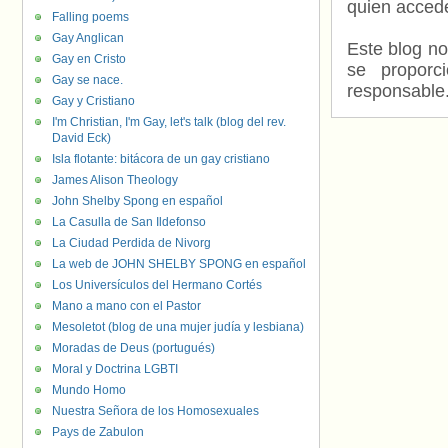
quien accede
Falling poems
Gay Anglican
Este blog no
Gay en Cristo
se proporc
Gay se nace.
responsable
Gay y Cristiano
I'm Christian, I'm Gay, let's talk (blog del rev.
David Eck)
Isla flotante: bitácora de un gay cristiano
James Alison Theology
John Shelby Spong en español
La Casulla de San Ildefonso
La Ciudad Perdida de Nivorg
La web de JOHN SHELBY SPONG en español
Los Universículos del Hermano Cortés
Mano a mano con el Pastor
Mesoletot (blog de una mujer judía y lesbiana)
Moradas de Deus (portugués)
Moral y Doctrina LGBTI
Mundo Homo
Nuestra Señora de los Homosexuales
Pays de Zabulon