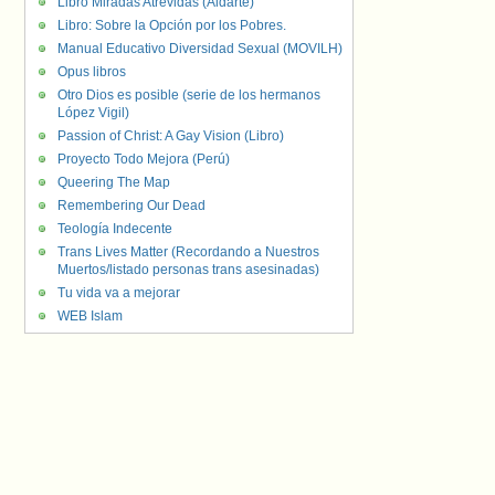
Libro Miradas Atrevidas (Aldarte)
Libro: Sobre la Opción por los Pobres.
Manual Educativo Diversidad Sexual (MOVILH)
Opus libros
Otro Dios es posible (serie de los hermanos
López Vigil)
Passion of Christ: A Gay Vision (Libro)
Proyecto Todo Mejora (Perú)
Queering The Map
Remembering Our Dead
Teología Indecente
Trans Lives Matter (Recordando a Nuestros
Muertos/listado personas trans asesinadas)
Tu vida va a mejorar
WEB Islam