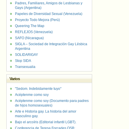
Padres, Familiares, Amigos de Lesbianas y
Gays (Argentina)
Papeles de Diversidad Sexual (Venezuela)
Proyecto Todo Mejora (Perú)
Queering The Map
REFLEJOS (Venezuela)
SAFO (Nicaragua)
SIGLA – Sociedad de Integración Gay Lésbica
Argentina
SOLIDARIGAY
Stop SIDA
Transexualia
Varios
"Sedom. Indebidamente tuyo"
Acéptenme como soy
Acéptenme como soy (Documento para padres
de hijos homosexuales)
Arte e Historia gay. La historia del amor
masculino gay.
Bajo el arcoíris (Editorial infantil LGBT).
Conferencia de Teresa Forcades OSB: