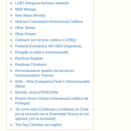
LGBT Religious Archives Network
MAR Málaga
New Ways Ministry
Noticias Comunidad Homosexual Católica
Other Sheep
Otras Ovejas
Outreach (un recurso católico LGTBQ)
Pastoral Ecuménica VIH-SIDA (Argentina)
Progetto su fede e omosessualità
Rainbow Baptists
Rainbow Christians
Reconaissance (padres de personas
homosexuales). Francia
Refo – Rete Evangelica Fede e Omosessualità
(Italia)
Revista- blog InTERESArte.
Rumos Novos (Grupo homosexual católico de
Portugal)
Tal como eres (Cristianas y cristianos en Chile
por la inclusión de la Diversidad Sexual en las
iglesias y en la sociedad)
The Gay Christian (en inglés)