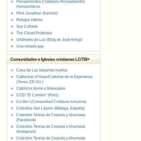
Pensamientos Cristianos-Pensamientos
Homoeróticos
Père Jonathan (francés)
Refugio Interior
Soy Cofrade
The Closet Professor
Umbrales de Luz (Blog de José Arregi)
Una mirada gay
Comunidades e Iglesias cristianas LGTBI+
Casa de Luz (dejando huella)
Cathedral of Hope/Catedral de la Esperanza
(Texas, EE.UU.)
Católicos homo y bisexuales
CCEI "El Camino" (Perú)
Co-libr-í (Comunidad Cristiana inclusiva)
Colectivo San Lázaro (Málaga, España)
Colectivo Teresa de Cepeda y Ahumada
(Facebook)
Colectivo Teresa de Cepeda y Ahumada
(Instagram)
Colectivo Teresa de Cepeda y Ahumada