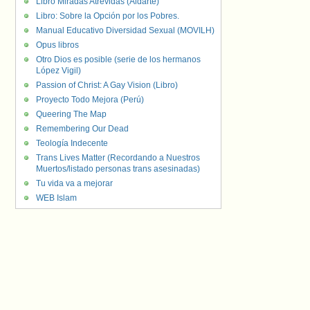
Libro Miradas Atrevidas (Aldarte)
Libro: Sobre la Opción por los Pobres.
Manual Educativo Diversidad Sexual (MOVILH)
Opus libros
Otro Dios es posible (serie de los hermanos
López Vigil)
Passion of Christ: A Gay Vision (Libro)
Proyecto Todo Mejora (Perú)
Queering The Map
Remembering Our Dead
Teología Indecente
Trans Lives Matter (Recordando a Nuestros
Muertos/listado personas trans asesinadas)
Tu vida va a mejorar
WEB Islam