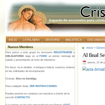
INICIO
LA PALABRA
ORATORIO
BIBLIOTECA
DOCUMENT
Nuevos Miembros
Inicio
>
Gener
Para unirse a este grupo es necesario
REGISTRARSE
y
Al final S
OBLIGATORIO
dejar en el
FORO
un primer mensaje de
saludo y presentación al resto de miembros.
jueves, 22 de j
Por favor, no lo olvidéis, ni tampoco indicar vuestros motivos
en las solicitudes de incorporación.
Gracias.
Dios os bendiga.
Para cualquier duda,
VER INSTRUCCIONES
.
Puedes ponerte en contacto con nosotros a través de la
sección
CONTACTO
.
Y si quieres ayuda más personalizada escríbenos
AQUÍ