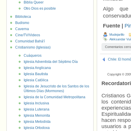
Biblia Queer
Algo que 
Otro Dios es posible
conservadur
Biblioteca
Budismo
Fuente |
Pi
Caverna
Mudejarillo
Cine/TV/Videos
Aleksandar Vu
Comunidad Bahá'í
Comentarios cerr
Cristianismo (Iglesias)
Cuáqueros
Chile: El homó
Iglesia Adventista del Séptimo Día
Iglesia Anglicana
Iglesia Bautista
Copyright © 200
Iglesia Católica
Recordator
Iglesia de Jesucristo de los Santos de los
Últimos Días (Mormones)
Cristianos G
Iglesia de la Comunidad Metropolitana
los contenid
Iglesia Inclusiva
experienci
Iglesia Luterana
Espiritualid
Iglesia Menonita
hacen respo
Iglesia Metodista
usuarios a p
Iglesia Ortodoxa