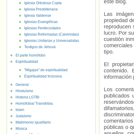
este blog.
Iglesia Ortodoxa Copta
Iglesia Presbiteriana
Las imágene
Iglesia Valdense
propiedad de
Iglesias Evangélicas
reproducen s
Iglesias Pentecostales
lucro. Por s
Iglesias Reformadas (Calvinistas)
cuestión inm
Iglesias Unitarias y Universalistas
comerciales 
Testigos de Jehová
tipo.
El parte homófobo
Espiritualidad
El propieta
contenido. 
"Migajas" de espiritualidad
información 
Espiritualidad Inclusiva
General
Los comenta
Hinduísmo
publicados 
Historia LGTBI
reservándos
Homofobia/ Transfobia.
difamatorio
Islam
discriminat
Judaísmo
comentarios
Matrimonio igualitario
públicas o 
Música
aquellos c