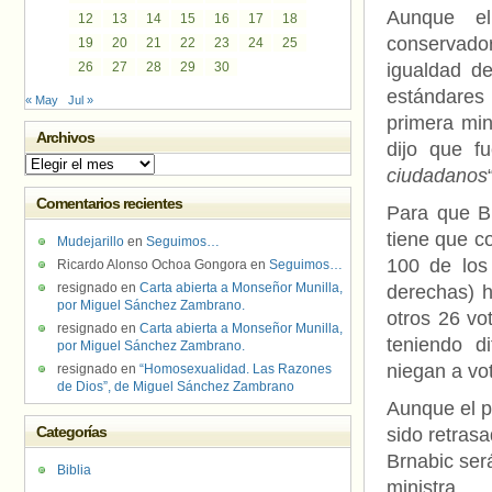
Aunque el
12
13
14
15
16
17
18
conservador
19
20
21
22
23
24
25
26
27
28
29
30
igualdad de
estándares
« May
Jul »
primera min
Archivos
dijo que f
Archivos
ciudadanos
Comentarios recientes
Para que B
tiene que c
Mudejarillo
en
Seguimos…
100 de los 
Ricardo Alonso Ochoa Gongora
en
Seguimos…
resignado
en
Carta abierta a Monseñor Munilla,
derechas) h
por Miguel Sánchez Zambrano.
otros 26 vo
resignado
en
Carta abierta a Monseñor Munilla,
teniendo d
por Miguel Sánchez Zambrano.
niegan a vot
resignado
en
“Homosexualidad. Las Razones
de Dios”, de Miguel Sánchez Zambrano
Aunque el p
Categorías
sido retras
Brnabic ser
Biblia
ministra.