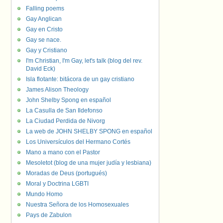
Falling poems
Gay Anglican
Gay en Cristo
Gay se nace.
Gay y Cristiano
I'm Christian, I'm Gay, let's talk (blog del rev.
David Eck)
Isla flotante: bitácora de un gay cristiano
James Alison Theology
John Shelby Spong en español
La Casulla de San Ildefonso
La Ciudad Perdida de Nivorg
La web de JOHN SHELBY SPONG en español
Los Universículos del Hermano Cortés
Mano a mano con el Pastor
Mesoletot (blog de una mujer judía y lesbiana)
Moradas de Deus (portugués)
Moral y Doctrina LGBTI
Mundo Homo
Nuestra Señora de los Homosexuales
Pays de Zabulon