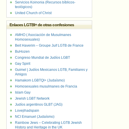
Servicios Koinonia (Recursos bíblicos-
teológicos)
United Church of Christ
Enlaces LGTBI+ de otras confesiones
AMHO ( Asociación de Musulmanes
Homosexuales)
Beit Haverim – Groupe Juif LGTB de France
BuHozen
Congreso Mundial de Judíos LGBT
Gay Spirit
Guimel | Judíos Mexicanos LGTB, Familiares y
Amigos
Hamakom LGBTQI+ (Judaísmo)
Homosexuales musulmanes de Francia
Islam Gay
Jewish LGBT Network
Judíos argentinos GLBT (JAG)
Lovejihadspain
NCI Emanuel (Judaísmo)
Rainbow Jews – Celebrating LGTB Jewish
History and Heritage in the UK