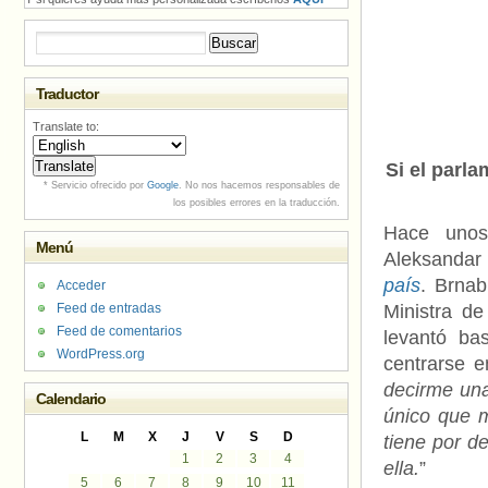
Buscar:
Traductor
Translate to:
Si el parla
* Servicio ofrecido por
Google
. No nos hacemos responsables de
los posibles errores en la traducción.
Hace unos
Menú
Aleksandar
país
. Brnab
Acceder
Feed de entradas
Ministra d
Feed de comentarios
levantó ba
WordPress.org
centrarse e
decirme una
Calendario
único que m
L
M
X
J
V
S
D
tiene por d
1
2
3
4
ella.
”
5
6
7
8
9
10
11