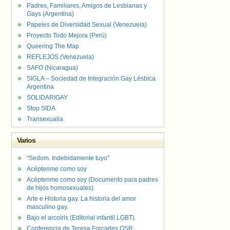
Padres, Familiares, Amigos de Lesbianas y
Gays (Argentina)
Papeles de Diversidad Sexual (Venezuela)
Proyecto Todo Mejora (Perú)
Queering The Map
REFLEJOS (Venezuela)
SAFO (Nicaragua)
SIGLA – Sociedad de Integración Gay Lésbica
Argentina
SOLIDARIGAY
Stop SIDA
Transexualia
Varios
"Sedom. Indebidamente tuyo"
Acéptenme como soy
Acéptenme como soy (Documento para padres
de hijos homosexuales)
Arte e Historia gay. La historia del amor
masculino gay.
Bajo el arcoíris (Editorial infantil LGBT).
Conferencia de Teresa Forcades OSB: