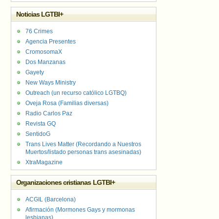
Noticias LGTBI+
76 Crimes
Agencia Presentes
CromosomaX
Dos Manzanas
Gayety
New Ways Ministry
Outreach (un recurso católico LGTBQ)
Oveja Rosa (Familias diversas)
Radio Carlos Paz
Revista GQ
SentidoG
Trans Lives Matter (Recordando a Nuestros
Muertos/listado personas trans asesinadas)
XtraMagazine
Organizaciones cristianas LGTBI+
ACGIL (Barcelona)
Afirmación (Mormones Gays y mormonas
lesbianas)