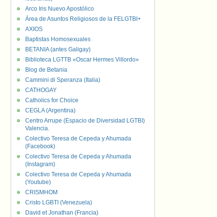
Arco Iris Nuevo Apostólico
Área de Asuntos Religiosos de la FELGTBI+
AXIOS
Baptistas Homosexuales
BETANIA (antes Galigay)
Biblioteca LGTTB «Oscar Hermes Villordo»
Blog de Betania
Cammini di Speranza (Italia)
CATHOGAY
Catholics for Choice
CEGLA (Argentina)
Centro Arrupe (Espacio de Diversidad LGTBI)
Valencia.
Colectivo Teresa de Cepeda y Ahumada
(Facebook)
Colectivo Teresa de Cepeda y Ahumada
(Instagram)
Colectivo Teresa de Cepeda y Ahumada
(Youtube)
CRISMHOM
Cristo LGBTI (Venezuela)
David et Jonathan (Francia)