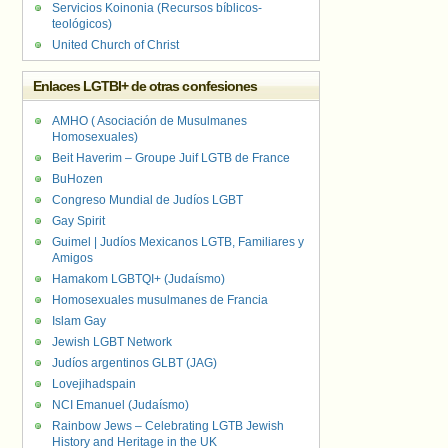
Servicios Koinonia (Recursos bíblicos-
teológicos)
United Church of Christ
Enlaces LGTBI+ de otras confesiones
AMHO ( Asociación de Musulmanes
Homosexuales)
Beit Haverim – Groupe Juif LGTB de France
BuHozen
Congreso Mundial de Judíos LGBT
Gay Spirit
Guimel | Judíos Mexicanos LGTB, Familiares y
Amigos
Hamakom LGBTQI+ (Judaísmo)
Homosexuales musulmanes de Francia
Islam Gay
Jewish LGBT Network
Judíos argentinos GLBT (JAG)
Lovejihadspain
NCI Emanuel (Judaísmo)
Rainbow Jews – Celebrating LGTB Jewish
History and Heritage in the UK