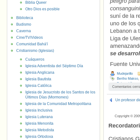
peligro para
Biblia Queer
consanguin
Otro Dios es posible
suní de la 
Biblioteca
uno de los 
Budismo
Lebanon a tr
Caverna
Cine/TV/Videos
Liga de Ule
Comunidad Bahá'í
amenazando
Cristianismo (Iglesias)
se desarrol
Cuáqueros
Fuente Uni
Iglesia Adventista del Séptimo Día
Iglesia Anglicana
Mudejarillo
Bertho Makso
,
Iglesia Bautista
Bekaa
,
Líbano
Iglesia Católica
Comentarios cerr
Iglesia de Jesucristo de los Santos de los
Últimos Días (Mormones)
Un profesor di
Iglesia de la Comunidad Metropolitana
Iglesia Inclusiva
Copyright © 200
Iglesia Luterana
Iglesia Menonita
Recordator
Iglesia Metodista
Iglesia Ortodoxa
Cristianos G