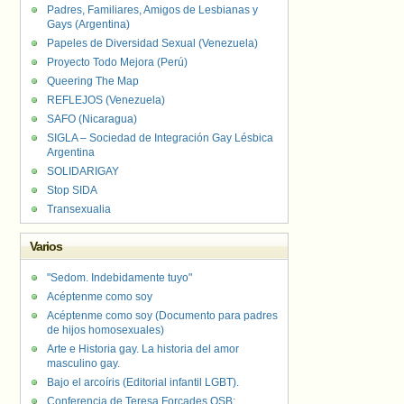
Padres, Familiares, Amigos de Lesbianas y
Gays (Argentina)
Papeles de Diversidad Sexual (Venezuela)
Proyecto Todo Mejora (Perú)
Queering The Map
REFLEJOS (Venezuela)
SAFO (Nicaragua)
SIGLA – Sociedad de Integración Gay Lésbica
Argentina
SOLIDARIGAY
Stop SIDA
Transexualia
Varios
"Sedom. Indebidamente tuyo"
Acéptenme como soy
Acéptenme como soy (Documento para padres
de hijos homosexuales)
Arte e Historia gay. La historia del amor
masculino gay.
Bajo el arcoíris (Editorial infantil LGBT).
Conferencia de Teresa Forcades OSB: