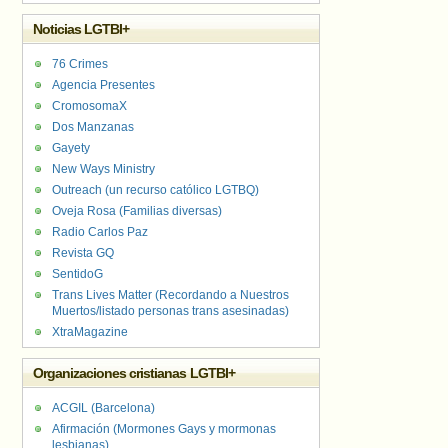
Noticias LGTBI+
76 Crimes
Agencia Presentes
CromosomaX
Dos Manzanas
Gayety
New Ways Ministry
Outreach (un recurso católico LGTBQ)
Oveja Rosa (Familias diversas)
Radio Carlos Paz
Revista GQ
SentidoG
Trans Lives Matter (Recordando a Nuestros
Muertos/listado personas trans asesinadas)
XtraMagazine
Organizaciones cristianas LGTBI+
ACGIL (Barcelona)
Afirmación (Mormones Gays y mormonas
lesbianas)