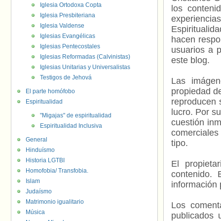
Iglesia Ortodoxa Copta
los contenid
Iglesia Presbiteriana
experienci
Iglesia Valdense
Espiritualid
Iglesias Evangélicas
hacen respo
Iglesias Pentecostales
usuarios a p
Iglesias Reformadas (Calvinistas)
este blog.
Iglesias Unitarias y Universalistas
Testigos de Jehová
Las imágene
propiedad de
El parte homófobo
reproducen s
Espiritualidad
lucro. Por s
"Migajas" de espiritualidad
cuestión inm
Espiritualidad Inclusiva
comerciales 
General
tipo.
Hinduísmo
Historia LGTBI
El propieta
Homofobia/ Transfobia.
contenido. 
Islam
información 
Judaísmo
Matrimonio igualitario
Los comenta
Música
publicados 