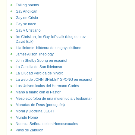
Falling poems
Gay Anglican
Gay en Cristo
Gay se nace.
Gay y Cristiano
I'm Christian, I'm Gay, let's talk (blog del rev.
David Eck)
Isla flotante: bitácora de un gay cristiano
James Alison Theology
John Shelby Spong en español
La Casulla de San Ildefonso
La Ciudad Perdida de Nivorg
La web de JOHN SHELBY SPONG en español
Los Universículos del Hermano Cortés
Mano a mano con el Pastor
Mesoletot (blog de una mujer judía y lesbiana)
Moradas de Deus (portugués)
Moral y Doctrina LGBTI
Mundo Homo
Nuestra Señora de los Homosexuales
Pays de Zabulon