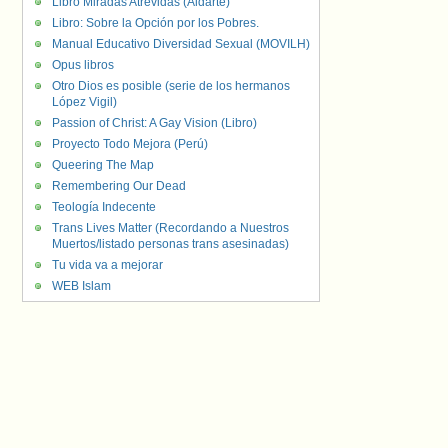
Libro Miradas Atrevidas (Aldarte)
Libro: Sobre la Opción por los Pobres.
Manual Educativo Diversidad Sexual (MOVILH)
Opus libros
Otro Dios es posible (serie de los hermanos
López Vigil)
Passion of Christ: A Gay Vision (Libro)
Proyecto Todo Mejora (Perú)
Queering The Map
Remembering Our Dead
Teología Indecente
Trans Lives Matter (Recordando a Nuestros
Muertos/listado personas trans asesinadas)
Tu vida va a mejorar
WEB Islam