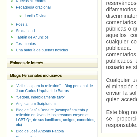
Nuevos Miembros
reservándos
Pedagogía oracional
difamatorio
discriminat
Lectio Divina
comentarios
Poesía
públicas o 
Sexualidad
aquellos c
Tablón de Anuncios
cualquier c
Testimonios
publicada.
Una batería de buenas noticias
comentarios,
publicados 
Enlaces de Interés
usuario es s
Blogs Personales inclusivos
Cualquier us
eliminación 
"Artículos para la reflexión" – Blog personal de
Juan Carlos Urquhart de Barros.
enviar la so
"Sedom. Indebidamente tuyo"
quien accede
Anglicanum Scriptorium
Blog de Jesús Donaire (acompañamiento y
Este blog no
reflexión en favor de las personas creyentes
se proporc
LGBTIQ+, de sus familiares, amigos, conocidos,
responsable
etc)
Blog de José Antonio Pagola