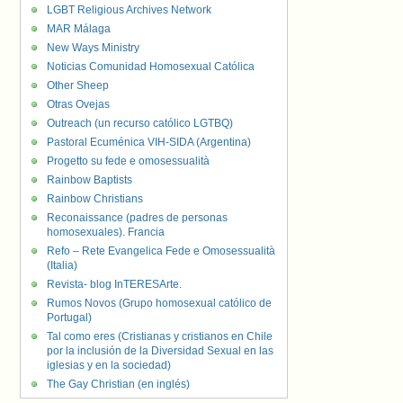
LGBT Religious Archives Network
MAR Málaga
New Ways Ministry
Noticias Comunidad Homosexual Católica
Other Sheep
Otras Ovejas
Outreach (un recurso católico LGTBQ)
Pastoral Ecuménica VIH-SIDA (Argentina)
Progetto su fede e omosessualità
Rainbow Baptists
Rainbow Christians
Reconaissance (padres de personas
homosexuales). Francia
Refo – Rete Evangelica Fede e Omosessualità
(Italia)
Revista- blog InTERESArte.
Rumos Novos (Grupo homosexual católico de
Portugal)
Tal como eres (Cristianas y cristianos en Chile
por la inclusión de la Diversidad Sexual en las
iglesias y en la sociedad)
The Gay Christian (en inglés)