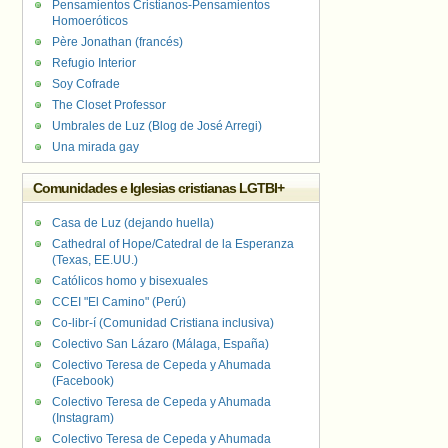
Pensamientos Cristianos-Pensamientos
Homoeróticos
Père Jonathan (francés)
Refugio Interior
Soy Cofrade
The Closet Professor
Umbrales de Luz (Blog de José Arregi)
Una mirada gay
Comunidades e Iglesias cristianas LGTBI+
Casa de Luz (dejando huella)
Cathedral of Hope/Catedral de la Esperanza
(Texas, EE.UU.)
Católicos homo y bisexuales
CCEI "El Camino" (Perú)
Co-libr-í (Comunidad Cristiana inclusiva)
Colectivo San Lázaro (Málaga, España)
Colectivo Teresa de Cepeda y Ahumada
(Facebook)
Colectivo Teresa de Cepeda y Ahumada
(Instagram)
Colectivo Teresa de Cepeda y Ahumada