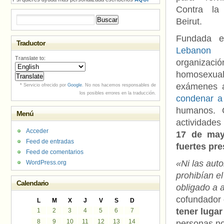
Contra la
Buscar:
Beirut.
Fundada 
Traductor
Lebanon
Translate to:
organizació
homosexual
exámenes a
* Servicio ofrecido por
Google
. No nos hacemos responsables de
los posibles errores en la traducción.
condenar a
humanos. C
Menú
actividades
Acceder
17 de may
Feed de entradas
fuertes pr
Feed de comentarios
«Ni las aut
WordPress.org
prohibían el
Calendario
obligado a a
cofundador
L
M
X
J
V
S
D
tener lugar
1
2
3
4
5
6
7
8
9
10
11
12
13
14
personas no