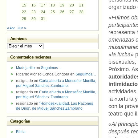
15
16
17
18
19
20
21
organizado 
22
23
24
25
26
27
28
«Fuimos obl
29
30
31
participante
« Abr
Jun »
representa 
Archivos
amenazas de
Archivos
musulmane
«la lucha»
p
Comentarios recientes
bisexuales,
Mudejarillo
en
Seguimos…
Próximo. As
Ricardo Alonso Ochoa Gongora
en
Seguimos…
autoridades
resignado
en
Carta abierta a Monseñor Munilla,
intimidaci
por Miguel Sánchez Zambrano.
actividades
resignado
en
Carta abierta a Monseñor Munilla,
por Miguel Sánchez Zambrano.
la «tortura 
resignado
en
“Homosexualidad. Las Razones
con la proy
de Dios”, de Miguel Sánchez Zambrano
teatro que 
Categorías
«
Al princip
después rec
Biblia