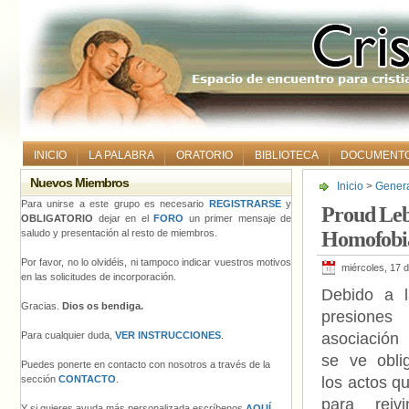
INICIO
LA PALABRA
ORATORIO
BIBLIOTECA
DOCUMENT
Nuevos Miembros
Inicio
>
Gener
contra la Hom
Para unirse a este grupo es necesario
REGISTRARSE
y
Proud Leba
OBLIGATORIO
dejar en el
FORO
un primer mensaje de
saludo y presentación al resto de miembros.
Homofobia
Por favor, no lo olvidéis, ni tampoco indicar vuestros motivos
miércoles, 17 
en las solicitudes de incorporación.
Debido a 
Gracias.
Dios os bendiga.
presiones
Para cualquier duda,
VER INSTRUCCIONES
.
asociación
se ve obli
Puedes ponerte en contacto con nosotros a través de la
sección
CONTACTO
.
los actos qu
para reiv
Y si quieres ayuda más personalizada escríbenos
AQUÍ