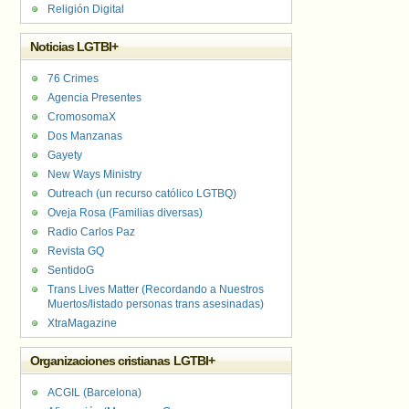
Religión Digital
Noticias LGTBI+
76 Crimes
Agencia Presentes
CromosomaX
Dos Manzanas
Gayety
New Ways Ministry
Outreach (un recurso católico LGTBQ)
Oveja Rosa (Familias diversas)
Radio Carlos Paz
Revista GQ
SentidoG
Trans Lives Matter (Recordando a Nuestros
Muertos/listado personas trans asesinadas)
XtraMagazine
Organizaciones cristianas LGTBI+
ACGIL (Barcelona)