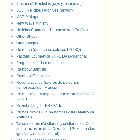
Kinship (Adventistas gays y lesbianas)
LGBT Religious Archives Network
MAR Málaga
New Ways Ministry
Noticias Comunidad Homosexual Católica
Other Sheep
Otras Ovejas
Outreach (un recurso católico LGTBQ)
Pastoral Ecuménica VIH-SIDA (Argentina)
Progetto su fede e omosessualità
Rainbow Baptists
Rainbow Christians
Reconaissance (padres de personas
homosexuales). Francia
Refo – Rete Evangelica Fede e Omosessualità
(Italia)
Revista- blog InTERESArte.
Rumos Novos (Grupo homosexual católico de
Portugal)
Tal como eres (Cristianas y cristianos en Chile
por la inclusión de la Diversidad Sexual en las
iglesias y en la sociedad)