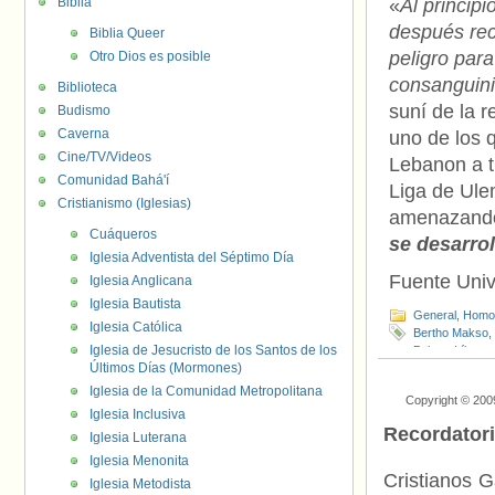
Biblia
«
Al princip
después rec
Biblia Queer
peligro para
Otro Dios es posible
consanguin
Biblioteca
suní de la 
Budismo
Caverna
uno de los 
Cine/TV/Videos
Lebanon a tr
Comunidad Bahá'í
Liga de Ule
Cristianismo (Iglesias)
amenazando
Cuáqueros
se desarrol
Iglesia Adventista del Séptimo Día
Fuente Uni
Iglesia Anglicana
Iglesia Bautista
General
,
Homof
Iglesia Católica
Bertho Makso
,
Iglesia de Jesucristo de los Santos de los
Bekaa
,
Líbano
Últimos Días (Mormones)
Iglesia de la Comunidad Metropolitana
Copyright © 200
Iglesia Inclusiva
Recordator
Iglesia Luterana
Iglesia Menonita
Cristianos G
Iglesia Metodista