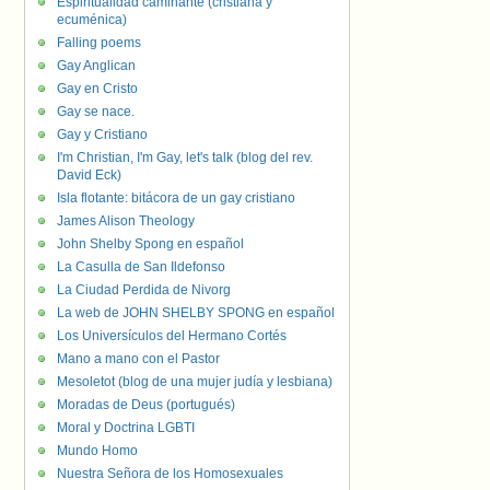
Espiritualidad caminante (cristiana y
ecuménica)
Falling poems
Gay Anglican
Gay en Cristo
Gay se nace.
Gay y Cristiano
I'm Christian, I'm Gay, let's talk (blog del rev.
David Eck)
Isla flotante: bitácora de un gay cristiano
James Alison Theology
John Shelby Spong en español
La Casulla de San Ildefonso
La Ciudad Perdida de Nivorg
La web de JOHN SHELBY SPONG en español
Los Universículos del Hermano Cortés
Mano a mano con el Pastor
Mesoletot (blog de una mujer judía y lesbiana)
Moradas de Deus (portugués)
Moral y Doctrina LGBTI
Mundo Homo
Nuestra Señora de los Homosexuales