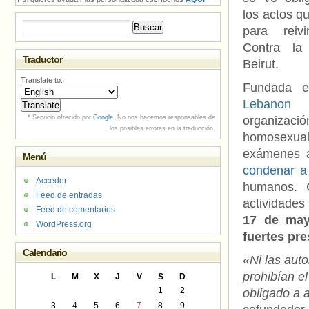
los actos qu
Buscar:
para reiv
Contra la
Traductor
Beirut.
Translate to:
Fundada 
Lebanon
* Servicio ofrecido por
Google
. No nos hacemos responsables de
organizació
los posibles errores en la traducción.
homosexual
exámenes a
Menú
condenar a
Acceder
humanos. C
Feed de entradas
actividades
Feed de comentarios
17 de may
WordPress.org
fuertes pr
Calendario
«Ni las aut
prohibían el
L
M
X
J
V
S
D
1
2
obligado a a
3
4
5
6
7
8
9