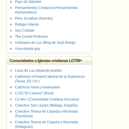
Pays de Zabulon
Pensamientos Cristianos-Pensamientos
Homoeróticos
Père Jonathan (francés)
Refugio Interior
Soy Cofrade
The Closet Professor
Umbrales de Luz (Blog de José Arregi)
Una mirada gay
Comunidades e Iglesias cristianas LGTBI+
Casa de Luz (dejando huella)
Cathedral of Hope/Catedral de la Esperanza
(Texas, EE.UU.)
Católicos homo y bisexuales
CCEI "El Camino" (Perú)
Co-libr-í (Comunidad Cristiana inclusiva)
Colectivo San Lázaro (Málaga, España)
Colectivo Teresa de Cepeda y Ahumada
(Facebook)
Colectivo Teresa de Cepeda y Ahumada
(Instagram)