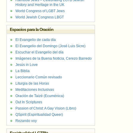
Rainbow Jews – Celebrating LGTB Jewish
History and Heritage in the UK
World Congress of LGBT Jews
World Jewish Congress LBGT
Espacios para la Oración
El Evangelio de cada día
El Evangelio del Domingo (José Luis Sicre)
Escuchar el Evangelio del día
Imágenes de la Buena Noticia, Cerezo Barredo
Jesús in Love
La Biblia
Leccionario Común revisado
Liturgia de las Horas
Meditaciones Inclusivas
Oración de Taizé (Ecuménica)
Out In Scriptures
Passion of Christ: A Gay Vision (Libro)
QSpirit (Espiritualidad Queer)
Rezando voy