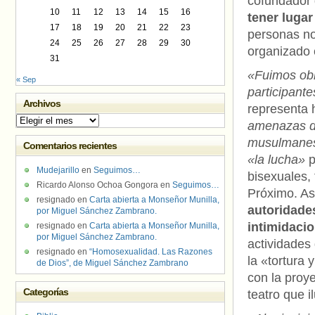
cofundador
10
11
12
13
14
15
16
tener lugar
17
18
19
20
21
22
23
personas no
24
25
26
27
28
29
30
organizado 
31
«Fuimos obl
« Sep
participante
Archivos
representa 
Archivos
amenazas de
musulmane
Comentarios recientes
«la lucha»
p
Mudejarillo
en
Seguimos…
bisexuales,
Ricardo Alonso Ochoa Gongora
en
Seguimos…
Próximo. As
resignado
en
Carta abierta a Monseñor Munilla,
autoridades
por Miguel Sánchez Zambrano.
intimidaci
resignado
en
Carta abierta a Monseñor Munilla,
por Miguel Sánchez Zambrano.
actividades
resignado
en
“Homosexualidad. Las Razones
la «tortura 
de Dios”, de Miguel Sánchez Zambrano
con la proy
Categorías
teatro que 