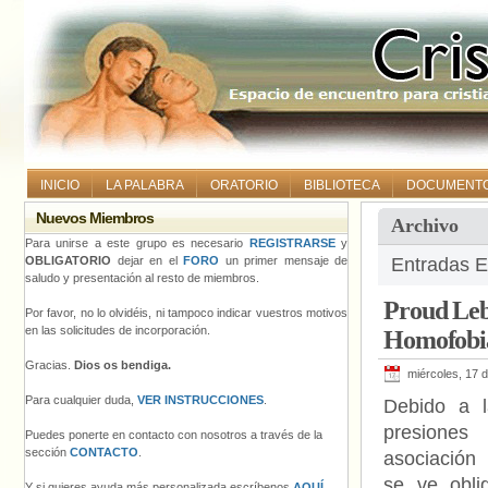
INICIO
LA PALABRA
ORATORIO
BIBLIOTECA
DOCUMENT
Nuevos Miembros
Archivo
Para unirse a este grupo es necesario
REGISTRARSE
y
OBLIGATORIO
dejar en el
FORO
un primer mensaje de
Entradas E
saludo y presentación al resto de miembros.
Proud Leba
Por favor, no lo olvidéis, ni tampoco indicar vuestros motivos
en las solicitudes de incorporación.
Homofobia
Gracias.
Dios os bendiga.
miércoles, 17 
Para cualquier duda,
VER INSTRUCCIONES
.
Debido a 
presiones
Puedes ponerte en contacto con nosotros a través de la
sección
CONTACTO
.
asociación
se ve obli
Y si quieres ayuda más personalizada escríbenos
AQUÍ