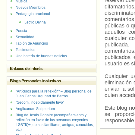
reservándos
Música
difamatorio
Nuevos Miembros
discriminat
Pedagogía oracional
comentarios
Lectio Divina
públicas o 
Poesía
aquellos c
Sexualidad
cualquier c
Tablón de Anuncios
publicada.
Testimonios
comentarios,
Una batería de buenas noticias
publicados 
usuario es s
Enlaces de Interés
Cualquier us
Blogs Personales inclusivos
eliminación 
enviar la so
"Artículos para la reflexión" – Blog personal de
quien accede
Juan Carlos Urquhart de Barros.
"Sedom. Indebidamente tuyo"
Este blog no
Anglicanum Scriptorium
se proporc
Blog de Jesús Donaire (acompañamiento y
responsable
reflexión en favor de las personas creyentes
LGBTIQ+, de sus familiares, amigos, conocidos,
etc)