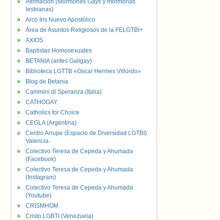
Afirmación (Mormones Gays y mormonas
lesbianas)
Arco Iris Nuevo Apostólico
Área de Asuntos Religiosos de la FELGTBI+
AXIOS
Baptistas Homosexuales
BETANIA (antes Galigay)
Biblioteca LGTTB «Oscar Hermes Villordo»
Blog de Betania
Cammini di Speranza (Italia)
CATHOGAY
Catholics for Choice
CEGLA (Argentina)
Centro Arrupe (Espacio de Diversidad LGTBI)
Valencia.
Colectivo Teresa de Cepeda y Ahumada
(Facebook)
Colectivo Teresa de Cepeda y Ahumada
(Instagram)
Colectivo Teresa de Cepeda y Ahumada
(Youtube)
CRISMHOM
Cristo LGBTI (Venezuela)