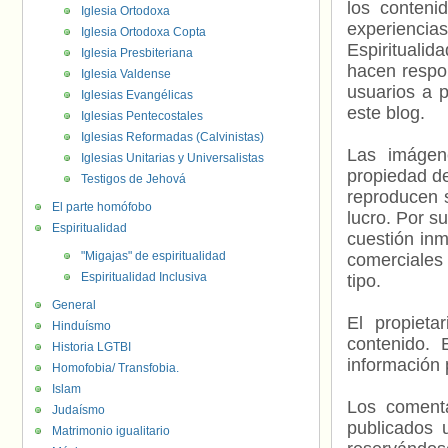
los contenid
Iglesia Ortodoxa
experienci
Iglesia Ortodoxa Copta
Espiritualid
Iglesia Presbiteriana
hacen respo
Iglesia Valdense
usuarios a p
Iglesias Evangélicas
este blog.
Iglesias Pentecostales
Iglesias Reformadas (Calvinistas)
Las imágene
Iglesias Unitarias y Universalistas
propiedad de
Testigos de Jehová
reproducen s
El parte homófobo
lucro. Por s
Espiritualidad
cuestión inm
"Migajas" de espiritualidad
comerciales 
Espiritualidad Inclusiva
tipo.
General
El propieta
Hinduísmo
contenido. 
Historia LGTBI
información 
Homofobia/ Transfobia.
Islam
Los comenta
Judaísmo
publicados 
Matrimonio igualitario