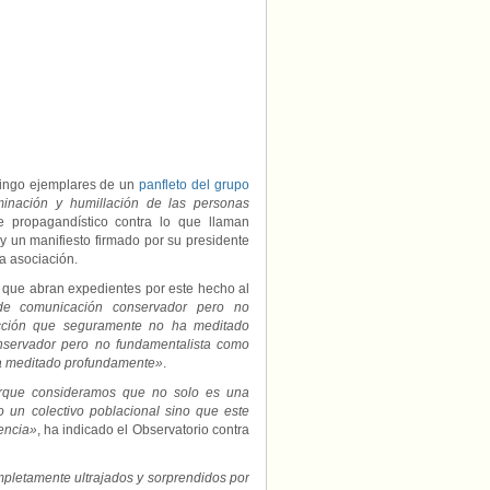
omingo ejemplares de un
panfleto del grupo
iminación y humillación de las personas
e propagandístico contra lo que llaman
y un manifiesto firmado por su presidente
la asociación.
 que abran expedientes por este hecho al
e comunicación conservador pero no
ción que seguramente no ha meditado
nservador pero no fundamentalista como
ha meditado profundamente»
.
orque consideramos que no solo es una
do un colectivo poblacional sino que este
encia»
, ha indicado el Observatorio contra
pletamente ultrajados y sorprendidos por