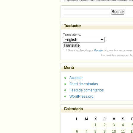
Buscar:
Traductor
Translate to:
* Servicio ofrecido por
Google
. No nos hacemos respo
los posibles errores en la
Menú
Acceder
Feed de entradas
Feed de comentarios
WordPress.org
Calendario
L
M
X
J
V
S
1
2
3
4
6
7
8
9
10
11
1