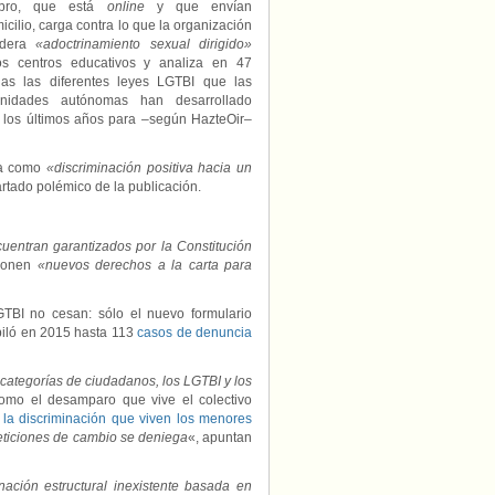
ibro, que está
online
y que envían
icilio, carga contra lo que la organización
idera
«adoctrinamiento sexual dirigido»
os centros educativos y analiza en 47
nas las diferentes leyes LGTBI que las
nidades autónomas han desarrollado
 los últimos años para –según HazteOir–
ora como
«discriminación positiva hacia un
artado polémico de la publicación.
uentran garantizados por la Constitución
uponen
«nuevos derechos a la carta para
GTBI no cesan: sólo el nuevo formulario
piló en 2015 hasta 113
casos de denuncia
s categorías de ciudadanos, los LGTBI y los
 como el desamparo que vive el colectivo
,
la discriminación que viven los menores
eticiones de cambio se deniega
«, apuntan
ación estructural inexistente basada en