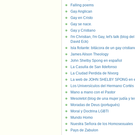
Falling poems
Gay Anglican
Gay en Cristo
Gay se nace.
Gay y Cristiano
I'm Christian, I'm Gay, let's talk (blog del
David Eck)
Isla flotante: bitácora de un gay cristian
James Alison Theology
John Shelby Spong en español
La Casulla de San Ildefonso
La Ciudad Perdida de Nivorg
La web de JOHN SHELBY SPONG en e
Los Universículos del Hermano Cortés
Mano a mano con el Pastor
Mesoletot (blog de una mujer judía y le
Moradas de Deus (portugués)
Moral y Doctrina LGBTI
Mundo Homo
Nuestra Señora de los Homosexuales
Pays de Zabulon