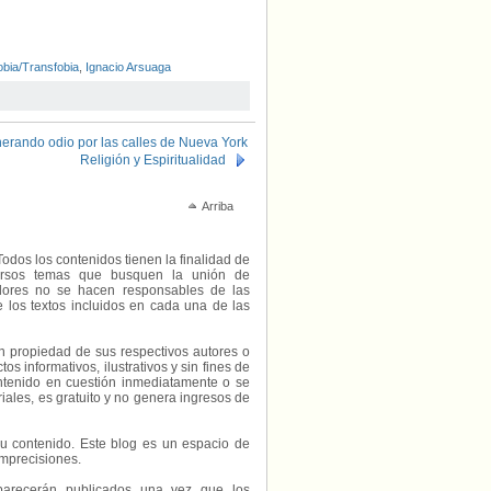
bia/Transfobia
,
Ignacio Arsuaga
enerando odio por las calles de Nueva York
Religión y Espiritualidad
Arriba
Todos los contenidos tienen la finalidad de
diversos temas que busquen la unión de
radores no se hacen responsables de las
e los textos incluidos en cada una de las
on propiedad de sus respectivos autores o
s informativos, ilustrativos y sin fines de
contenido en cuestión inmediatamente o se
riales, es gratuito y no genera ingresos de
e su contenido. Este blog es un espacio de
imprecisiones.
parecerán publicados una vez que los