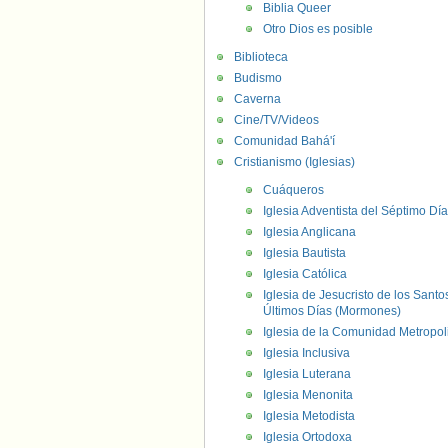
Biblia Queer
Otro Dios es posible
Biblioteca
Budismo
Caverna
Cine/TV/Videos
Comunidad Bahá'í
Cristianismo (Iglesias)
Cuáqueros
Iglesia Adventista del Séptimo Día
Iglesia Anglicana
Iglesia Bautista
Iglesia Católica
Iglesia de Jesucristo de los Santo
Últimos Días (Mormones)
Iglesia de la Comunidad Metropol
Iglesia Inclusiva
Iglesia Luterana
Iglesia Menonita
Iglesia Metodista
Iglesia Ortodoxa