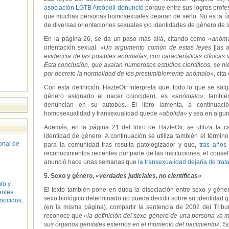
asociación LGTB Arcópoli denunció
porque entre sus logros profe
que muchas personas homosexuales dejaran de serlo. No es la ún
de diversas orientaciones sexuales y/o identidades de género de l
En la página 26, se da un paso más allá, citando como
«anóma
orientación sexual.
«Un argumento común de estas leyes
[las 
evidencia de las posibles anomalías, con características clínicas 
Esta conclusión, que avalan numerosos estudios científicos, se ni
por decreto la normalidad de los presumiblemente anómalo»
, cita
Con esta definición, HazteOir interpreta que, todo lo que se sal
género asignado al nacer coinciden), es
«anómalo»
, tambié
denuncian en su autobús. El libro lamenta, a continuación
homosexualidad y transexualidad quede
«abolida»
y sea en algun
Además, en la página 21 del libro de HazteOir, se utiliza la ca
identidad de género. A continuación se utiliza también el términ
sonal de
para la comunidad tras resulta patologizador y que,
tras años
reconocimientos recientes por parte de las instituciones: el consel
anunció hace unas semanas que
la transexualidad dejaría de tr
5. Sexo y género,
«verdades judiciales, no científicas»
to y
El texto también pone en duda la disociación entre sexo y gén
entes
sexo biológico determinado no pueda decidir sobre su identidad (p
nocidos,
(en la misma página), compartir la sentencia de 2002 del Tr
reconoce que
«la definición del sexo-género de una persona va m
sus órganos genitales externos en el momento del nacimiento»
. S