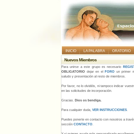
INICIO
LA PALABRA
ORATORIO
Nuevos Miembros
Para unirse a este grupo es necesario
REGIS
OBLIGATORIO
dejar en el
FORO
un primer m
saludo y presentación al resto de miembros.
Por favor, no lo olvidéis, ni tampoco indicar vues
en las solicitudes de incorporación.
Gracias.
Dios os bendiga.
Para cualquier duda,
VER INSTRUCCIONES
.
Puedes ponerte en contacto con nosotros a través
sección
CONTACTO
.
Y si quieres ayuda más personalizada escríbeno