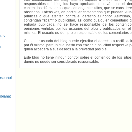
responsables del blog los haya aprobado, reservándose el der
contenidos difamatorios, que contengan insultos, que se consideren
obscenos u ofensivos, en particular comentarios que puedan vuln
públicas o que atenten contra el derecho al honor. Asimismo,
contengan “spam” o publicidad, así como cualquier comentario q
entrada publicada. no se hace responsable de los contenidos
opiniones vertidas por los usuarios del blog y publicados en el
mismos. El usuario es siempre el responsable de los comentarios p
 rev.
Cualquier usuario del blog puede ejercitar el derecho a rectifica
por él mismo, para lo cual basta con enviar la solicitud respectiva p
o
quien accederá a sus deseos a la brevedad posible.
Este blog no tiene ningún control sobre el contenido de los sitio
dueño no puede ser considerado responsable.
spañol
sbiana)