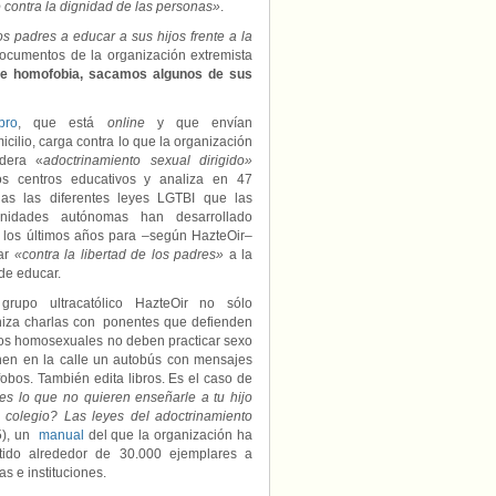
o
contra la dignidad de las personas»
.
s padres a educar a sus hijos frente a la
documentos de la organización extremista
 de homofobia, sacamos algunos de sus
bro
, que está
online
y que envían
icilio, carga contra lo que la organización
idera «
adoctrinamiento sexual dirigido»
os centros educativos y analiza en 47
nas las diferentes leyes LGTBI que las
nidades autónomas han desarrollado
 los últimos años para –según HazteOir–
tar
«contra la libertad de los padres»
a la
de educar.
rupo ultracatólico HazteOir no sólo
iza charlas con ponentes que defienden
os homosexuales no deben practicar sexo
en en la calle un autobús con mensajes
fobos. También edita libros. Es el caso de
s lo que no quieren enseñarle a tu hijo
 colegio? Las leyes del adoctrinamiento
5), un
manual
del que la organización ha
rtido alrededor de 30.000 ejemplares a
ias e instituciones.