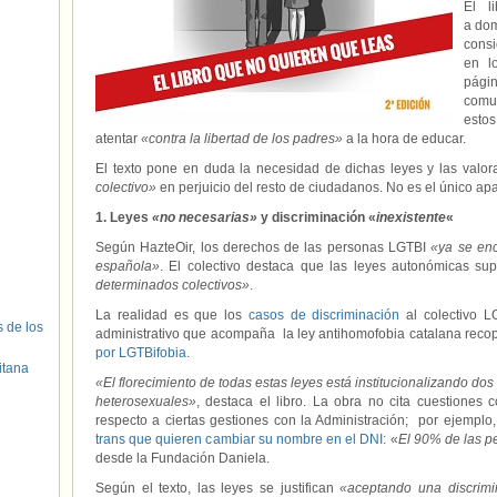
El l
a dom
cons
en l
pági
comu
estos
atentar
«contra la libertad de los padres»
a la hora de educar.
El texto pone en duda la necesidad de dichas leyes y las val
colectivo»
en perjuicio del resto de ciudadanos. No es el único ap
1. Leyes
«no necesarias»
y discriminación «
inexistente
«
Según HazteOir, los derechos de las personas LGTBI
«ya se enc
española»
. El colectivo destaca que las leyes autonómicas s
determinados colectivos»
.
La realidad es que los
casos de discriminación
al colectivo L
s de los
administrativo que acompaña la ley antihomofobia catalana reco
por LGTBifobia
.
itana
«El florecimiento de todas estas leyes está institucionalizando do
heterosexuales»
, destaca el libro. La obra no cita cuestiones
respecto a ciertas gestiones con la Administración; por ejemplo
trans que quieren cambiar su nombre en el DNI
: «
El 90% de las p
desde la Fundación Daniela.
Según el texto, las leyes se justifican
«aceptando una discrimin