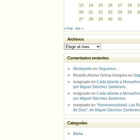
13
14
15
16
17
18
1
20
21
22
23
24
25
2
27
28
29
30
31
« Feb
Abr »
Archivos
Archivos
Comentarios recientes
Mudejarillo
en
Seguimos…
Ricardo Alonso Ochoa Gongora
en
Se
resignado
en
Carta abierta a Monseñor
por Miguel Sánchez Zambrano.
resignado
en
Carta abierta a Monseñor
por Miguel Sánchez Zambrano.
resignado
en
“Homosexualidad. Las R
de Dios”, de Miguel Sánchez Zambran
Categorías
Biblia