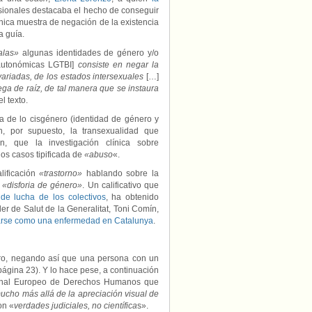
sionales destacaba el hecho de conseguir
ica muestra de negación de la existencia
a guía.
las»
algunas identidades de género y/o
autonómicas LGTBI]
consiste en negar la
variadas, de los estados intersexuales
[…]
ega de raíz, de tal manera que se instaura
 el texto.
ga de lo cisgénero (identidad de género y
n, por supuesto, la transexualidad que
, que la investigación clínica sobre
os casos tipificada de
«abuso
«.
lificación
«trastorno»
hablando sobre la
o
«disforia de género»
. Un calificativo que
 de lucha de los colectivos
, ha obtenido
ler de Salut de la Generalitat, Toni Comín,
atarse como una enfermedad en Catalunya
.
ero, negando así que una persona con un
ágina 23). Y lo hace pese, a continuación
ibunal Europeo de Derechos Humanos que
ucho más allá de la apreciación visual de
on «
verdades judiciales, no científica
s».