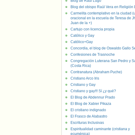
Blog de Raúl Lugo
Blog del obispo Raúl Vera en Religión D
Carmelita contemplativo en la ciudad (
oracional en la escuela de Teresa de J
Juan de la +)
Cartujo con licencia propia
Católico y Gay
Católico+Gay
Concordia, el blog de Oswaldo Gallo S
Confesiones de Trasnoche
Congregación Luterana San Pedro y S
(Costa Rica)
Contranatura (Abraham Puche)
Cristiano Arco Iris
Cristiano y Gay
Cristiano y gay!!! Sí ¿y qué?
El Blog de Abdennur Prado
El Blog de Xabier Pikaza
El cristiano indignado
El Frasco de Alabastro
Escrituras Inclusivas
Espiritualidad caminante (cristiana y
ecuménica)