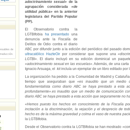
adoctrinamiento sexual»
de la
agrupación considerada
«de
utilidad pública»
en la anterior
legislatura del Partido Popular
(PP).
El Observatorio contra la
LGTBIfobia
ha presentado
una
denuncia ante la Fiscalía de
Delitos de Odio contra el diario
ABC por difundir junto a la edición del periódico del pasado d
nsables de
ultracatólico HazteOir
por considerar que supone una
«discr
 traducción.
LGTBI»
. El diario incluyó en su edición dominical un paquet
«adoctrinamiento sexual en las escuelas»
. Además, de una carta 
Ignacio Arsuaga, el
kit
incluía un ejemplar de un libro editado por 
La organización ha pedido a la Comunidad de Madrid y Cataluña
tiempo que aseguraban que
«es inaudito que un medio d
fundamentalista como diario
ABC
se haya prestado a esta ac
profundamente».es inaudito que un medio de comunicación co
diario ABC se haya prestado a esta acción que seguramente no 
«Hemos puesto los hechos en conocimiento de la Fiscalía p
incitación a la discriminación, la vejación y el desprecio de to
hecho es de la máxima gravedad y colma el vaso de nuestra paci
D
la LGTBIfobia.
5
Desde el Observatorio contra la LGTBIfobia se han mostrado
«com
2