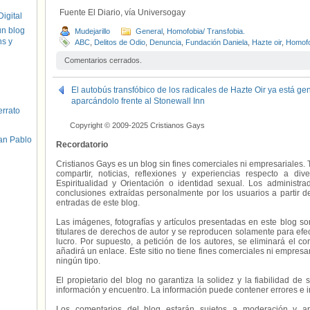
Fuente El Diario, vía Universogay
igital
un blog
Mudejarillo
General
,
Homofobia/ Transfobia.
hs y
ABC
,
Delitos de Odio
,
Denuncia
,
Fundación Daniela
,
Hazte oir
,
Homofo
Comentarios cerrados.
El autobús transfóbico de los radicales de Hazte Oir ya está g
aparcándolo frente al Stonewall Inn
errato
Copyright © 2009-2025 Cristianos Gays
an Pablo
Recordatorio
Cristianos Gays es un blog sin fines comerciales ni empresariales. 
compartir, noticias, reflexiones y experiencias respecto a 
Espiritualidad y Orientación o identidad sexual. Los administ
conclusiones extraídas personalmente por los usuarios a partir d
entradas de este blog.
Las imágenes, fotografías y artículos presentadas en este blog s
titulares de derechos de autor y se reproducen solamente para efecto
lucro. Por supuesto, a petición de los autores, se eliminará el 
añadirá un enlace. Este sitio no tiene fines comerciales ni empresa
ningún tipo.
El propietario del blog no garantiza la solidez y la fiabilidad d
información y encuentro. La información puede contener errores e 
Los comentarios del blog estarán sujetos a moderación y a