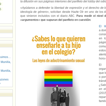
la difusión en sus páginas interiores del panfleto del lobby del odi
9
«
Ayúdanos a defender la libertad de expresión y el derecho de lo
6
ideología de género
«, solicitan desde Hazte Oír en uno de los 
que vinieron incluidos con el diario ABC.
Para medir el nivel
«argumentos»
que supuran del panfleto en cuestión:
El li
a dom
cons
en l
pági
comu
estos
aten
guimos…
hora 
 Munilla,
El g
organ
 Munilla,
que l
o pon
azones
tráns
o
¿Sabe
en el
(201
repa
famil