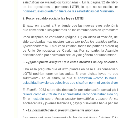
estadísticas de maltrato distorsionadas»
. En la página 32 del lib
de las agresiones a personas LGTBI; lo que no se explica 
homosexuales quedaron fuera de las estadísticas del Ministerio
.
2. Poco respaldo social a las leyes LGTBI
El texto, en la página 7, entiende que las nuevas leyes autonómi
que convierten a los gobiernos de las comunidades en
«promotor
Poco después se contradice (página 11) en dicha afirmación, d
sido aprobadas
«en muchos casos por todos los partidos polític
«prevaricadores»
. En el caso catalán, todos los partidos dieron 
de Unió Democràtica de Catalunya. Por su parte, la Asamble
discriminación por diversidad sexual y de género por unanimidad.
3. «
¿Quién puede asegurar que estas medidas de hoy no causar
Esta es la pregunta que el texto plantea en base a las consecuen
LGTBI podrían tener en las aulas. Si bien dichas leyes no p
sufrimiento»
en el futuro, lo que sí
constatan –como lo hace 
actualidad hay ciertos colectivos que sí sufren por motivos de div
El
Estudio 2013
sobre discriminación por orientación sexual y/
relieve cómo el 76% de los encuestados reconocía haber sido obj
En el
estudio
sobre
Acoso escolar homofóbico y riesgo de sui
adolescentes y jóvenes lesbianas, gays y bisexuales había pensad
4. «
La normalidad de lo presumiblemente anómalo
«
Las leyes del adoctrinamiento
tacha de
«víctima
» (página 11)