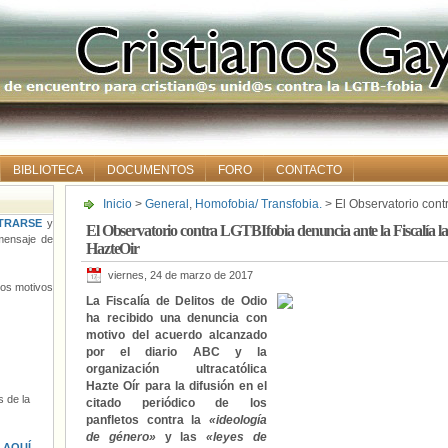
BIBLIOTECA
DOCUMENTOS
FORO
CONTACTO
Inicio
>
General
,
Homofobia/ Transfobia.
> El Observatorio contr
difusión en ‘ABC’ del panfleto de HazteOir
TRARSE
y
El Observatorio contra LGTBIfobia denuncia ante la Fiscalía la
ensaje de
HazteOir
viernes, 24 de marzo de 2017
tros motivos
La Fiscalía de Delitos de Odio
ha recibido una denuncia con
motivo del acuerdo alcanzado
por el diario ABC y la
organización ultracatólica
Hazte Oír para la difusión en el
 de la
citado periódico de los
panfletos contra la
«ideología
de género»
y las
«leyes de
s
AQUÍ