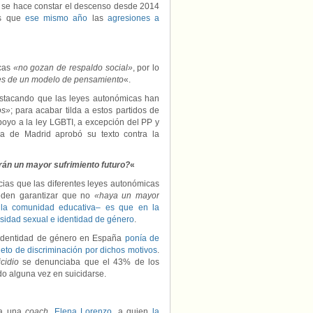
ro se hace constar el descenso desde 2014
es que
ese mismo año
las
agresiones a
cas
«no gozan de respaldo social»
, por lo
es de un modelo de pensamiento
«.
estacando que las leyes autonómicas han
os»
; para acabar tilda a estos partidos de
apoyo a la ley LGBTI, a excepción del PP y
a de Madrid aprobó su texto contra la
án un mayor sufrimiento futuro?
«
cias que las diferentes leyes autonómicas
ueden garantizar que no
«haya un mayor
la comunidad educativa– es que en la
ersidad sexual e identidad de género
.
o identidad de género en España
ponía de
eto de discriminación por dichos motivos
.
cidio
se denunciaba que el 43% de los
o alguna vez en suicidarse.
 a una
coach
,
Elena Lorenzo
, a quien
la