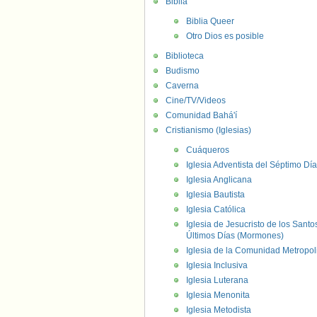
Biblia
Biblia Queer
Otro Dios es posible
Biblioteca
Budismo
Caverna
Cine/TV/Videos
Comunidad Bahá'í
Cristianismo (Iglesias)
Cuáqueros
Iglesia Adventista del Séptimo Día
Iglesia Anglicana
Iglesia Bautista
Iglesia Católica
Iglesia de Jesucristo de los Santo
Últimos Días (Mormones)
Iglesia de la Comunidad Metropol
Iglesia Inclusiva
Iglesia Luterana
Iglesia Menonita
Iglesia Metodista