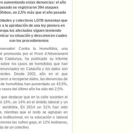
en aumentando estas denuncias: el año
pasado se registraron 394 ataques
fobos, un 2,5% más que el año pasado
tidades y colectivos LGTB lamentan que
 a la aprobación de una ley pionera en
uropa los afectados siguen temiendo
icar su situación y desconocen cuales
son los procedimientos
servatori Contra la Homofóbia, una
ad promovida por el Front d’Alliverament
e Catalunya, ha publicado su informe
 sobre los casos de homofobia que han
denunciados en Cataluña y los datos son
imentes. Desde 2002, año en el que
aron a recogerse datos, las denuncias de
 de homofobia han aumentado un 43,5%,
 casos del último año ha sido del 2,5%.
 que destacar que en la calle suceden el
 el 19%, un 14% en el ámbito laboral y un
 y serofobia. En 2014 un 51% han sido
es, mientras que el resto se agrupan en
 institucional, en la educación o laboral
esiones las sufren gays, el 12% lesbianas,
ás de un colectivo.