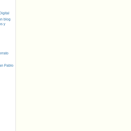
igital
un blog
hs y
errato
an Pablo