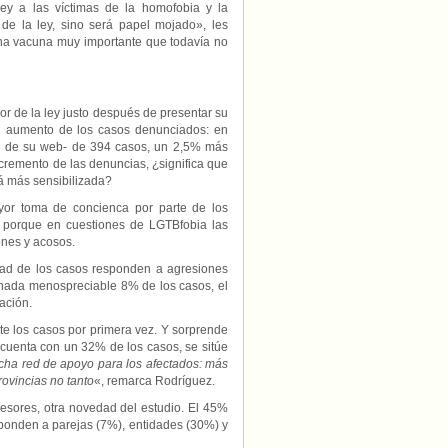
ley a las víctimas de la homofobia y la
 de la ley, sino será papel mojado», les
na vacuna muy importante que todavía no
or de la ley justo después de presentar su
n aumento de los casos denunciados: en
rio de su web- de 394 casos, un 2,5% más
cremento de las denuncias, ¿significa que
á más sensibilizada?
yor toma de concienca por parte de los
, porque en cuestiones de LGTBfobia las
ones y acosos.
itad de los casos responden a agresiones
 un nada menospreciable 8% de los casos, el
ación.
te los casos por primera vez. Y sorprende
 cuenta con un 32% de los casos, se sitúe
ha red de apoyo para los afectados: más
rovincias no tanto
«, remarca Rodríguez.
resores, otra novedad del estudio. El 45%
sponden a parejas (7%), entidades (30%) y