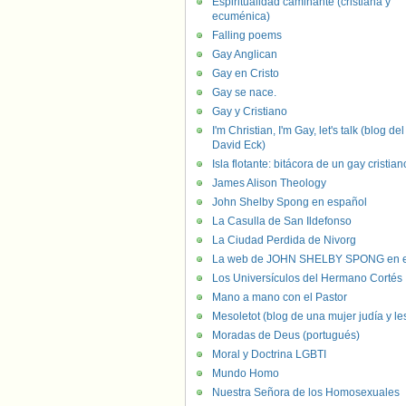
Espiritualidad caminante (cristiana y
ecuménica)
Falling poems
Gay Anglican
Gay en Cristo
Gay se nace.
Gay y Cristiano
I'm Christian, I'm Gay, let's talk (blog del
David Eck)
Isla flotante: bitácora de un gay cristian
James Alison Theology
John Shelby Spong en español
La Casulla de San Ildefonso
La Ciudad Perdida de Nivorg
La web de JOHN SHELBY SPONG en e
Los Universículos del Hermano Cortés
Mano a mano con el Pastor
Mesoletot (blog de una mujer judía y le
Moradas de Deus (portugués)
Moral y Doctrina LGBTI
Mundo Homo
Nuestra Señora de los Homosexuales