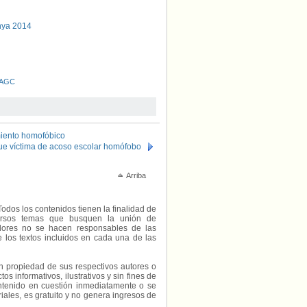
unya 2014
AGC
miento homofóbico
fue víctima de acoso escolar homófobo
Arriba
Todos los contenidos tienen la finalidad de
diversos temas que busquen la unión de
radores no se hacen responsables de las
e los textos incluidos en cada una de las
on propiedad de sus respectivos autores o
s informativos, ilustrativos y sin fines de
contenido en cuestión inmediatamente o se
riales, es gratuito y no genera ingresos de