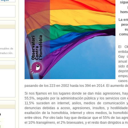
sigu
homó
La en
pese
e
comun
El Ob
nsables de
entid
 traducción.
Gay d
anual
sido 
depr
empez
casos
pasando de los 223 en 2002 hasta los 394 en 2014. El aumento de
Si nos fijamos en los lugares donde se dan más agresiones, hay
55,5%, seguido por la administración pública y los servicios con
11,5% suceden en internet, asilos, medios de comunicación
denuncias debidas a acoso, agresiones, insultos, y hostilidad
exaltación de la homofobia, internet y otros medios, la homofobia
D
entre otros. Por otro lado hay que destacar que el 55% de las agr
1
el 10% transgénero, el 2% bisexuales, y el resto iban dirigidos a m
8