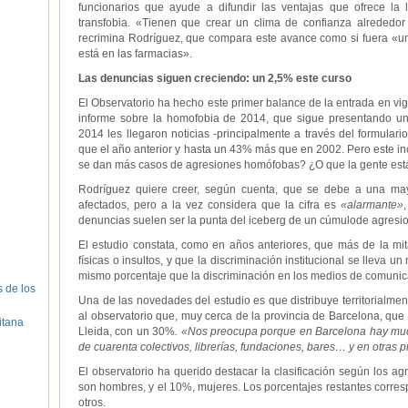
funcionarios que ayude a difundir las ventajas que ofrece la 
transfobia. «Tienen que crear un clima de confianza alrededor
recrimina Rodríguez, que compara este avance como si fuera «u
está en las farmacias».
Las denuncias siguen creciendo: un 2,5% este curso
El Observatorio ha hecho este primer balance de la entrada en vig
informe sobre la homofobia de 2014, que sigue presentando u
2014 les llegaron noticias -principalmente a través del formula
que el año anterior y hasta un 43% más que en 2002. Pero este in
se dan más casos de agresiones homófobas? ¿O que la gente est
Rodríguez quiere creer, según cuenta, que se debe a una ma
afectados, pero a la vez considera que la cifra es
«alarmante»
denuncias suelen ser la punta del iceberg de un cúmulode agresi
El estudio constata, como en años anteriores, que más de la m
físicas o insultos, y que la discriminación institucional se lleva
mismo porcentaje que la discriminación en los medios de comunic
s de los
Una de las novedades del estudio es que distribuye territorialmen
al observatorio que, muy cerca de la provincia de Barcelona, que
itana
Lleida, con un 30%
. «Nos preocupa porque en Barcelona hay muc
de cuarenta colectivos, librerías, fundaciones, bares… y en otras p
El observatorio ha querido destacar la clasificación según los ag
son hombres, y el 10%, mujeres. Los porcentajes restantes corre
otros.