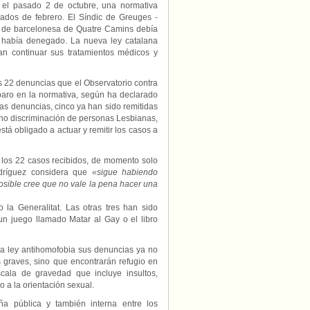
 el pasado 2 de octubre, una normativa
iados de febrero. El Síndic de Greuges -
el de barcelonesa de Quatre Camins debía
e había denegado. La nueva ley catalana
an continuar sus tratamientos médicos y
s 22 denuncias que el Observatorio contra
paro en la normativa, según ha declarado
as denuncias, cinco ya han sido remitidas
y no discriminación de personas Lesbianas,
tá obligado a actuar y remitir los casos a
 los 22 casos recibidos, de momento solo
odríguez considera que
«sigue habiendo
posible cree que no vale la pena hacer una
 la Generalitat. Las otras tres han sido
un juego llamado Matar al Gay o el libro
 ley antihomofobia sus denuncias ya no
 graves, sino que encontrarán refugio en
cala de gravedad que incluye insultos,
o a la orientación sexual.
a pública y también interna entre los