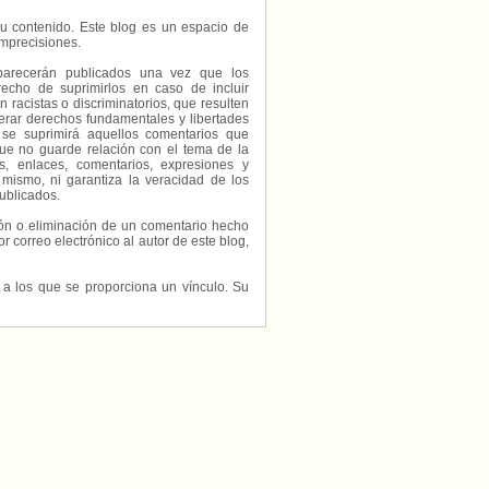
e su contenido. Este blog es un espacio de
imprecisiones.
parecerán publicados una vez que los
echo de suprimirlos en caso de incluir
 racistas o discriminatorios, que resulten
erar derechos fundamentales y libertades
 se suprimirá aquellos comentarios que
ue no guarde relación con el tema de la
, enlaces, comentarios, expresiones y
 mismo, ni garantiza la veracidad de los
ublicados.
ción o eliminación de un comentario hecho
or correo electrónico al autor de este blog,
s a los que se proporciona un vínculo. Su