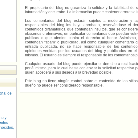
El propietario del blog no garantiza la solidez y la fiabilidad d
información y encuentro. La información puede contener errores e 
Los comentarios del blog estarán sujetos a moderación y a
responsables del blog los haya aprobado, reservándose el der
contenidos difamatorios, que contengan insultos, que se consideren
obscenos u ofensivos, en particular comentarios que puedan vuln
públicas o que atenten contra el derecho al honor. Asimismo,
contengan “spam” o publicidad, así como cualquier comentario q
entrada publicada. no se hace responsable de los contenidos
opiniones vertidas por los usuarios del blog y publicados en el
mismos. El usuario es siempre el responsable de los comentarios p
Cualquier usuario del blog puede ejercitar el derecho a rectifica
por él mismo, para lo cual basta con enviar la solicitud respectiva p
quien accederá a sus deseos a la brevedad posible.
Este blog no tiene ningún control sobre el contenido de los sitio
dueño no puede ser considerado responsable.
sonal de
to y
entes
nocidos,