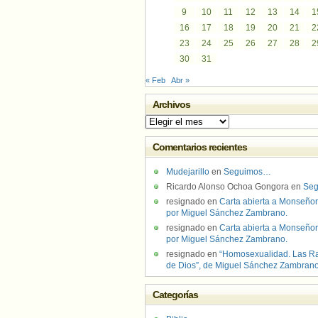
9
10
11
12
13
14
1
16
17
18
19
20
21
2
23
24
25
26
27
28
2
30
31
« Feb
Abr »
Archivos
Archivos
Comentarios recientes
Mudejarillo
en
Seguimos…
Ricardo Alonso Ochoa Gongora
en
Se
resignado
en
Carta abierta a Monseñor
por Miguel Sánchez Zambrano.
resignado
en
Carta abierta a Monseñor
por Miguel Sánchez Zambrano.
resignado
en
“Homosexualidad. Las R
de Dios”, de Miguel Sánchez Zambran
Categorías