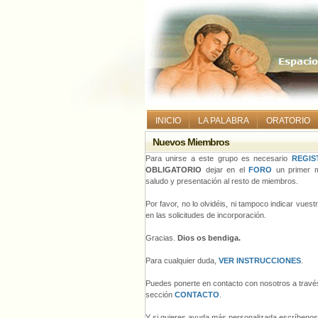
INICIO
LA PALABRA
ORATORIO
Nuevos Miembros
Para unirse a este grupo es necesario
REGIS
OBLIGATORIO
dejar en el
FORO
un primer m
saludo y presentación al resto de miembros.
Por favor, no lo olvidéis, ni tampoco indicar vues
en las solicitudes de incorporación.
Gracias.
Dios os bendiga.
Para cualquier duda,
VER INSTRUCCIONES
.
Puedes ponerte en contacto con nosotros a través
sección
CONTACTO
.
Y si quieres ayuda más personalizada escríbeno