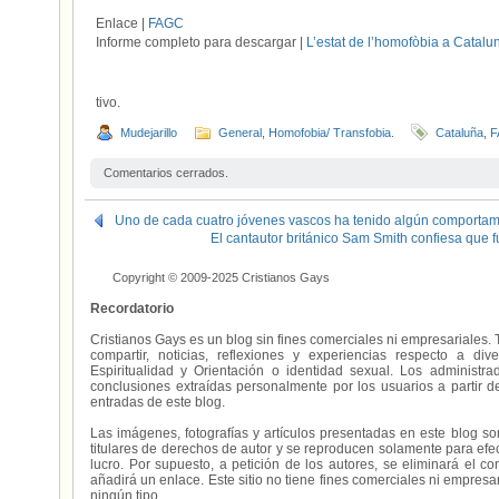
Enlace |
FAGC
Informe completo para descargar |
L’estat de l’homofòbia a Catal
tivo.
Mudejarillo
General
,
Homofobia/ Transfobia.
Cataluña
,
F
Comentarios cerrados.
Uno de cada cuatro jóvenes vascos ha tenido algún comporta
El cantautor británico Sam Smith confiesa que 
Copyright © 2009-2025 Cristianos Gays
Recordatorio
Cristianos Gays es un blog sin fines comerciales ni empresariales. 
compartir, noticias, reflexiones y experiencias respecto a 
Espiritualidad y Orientación o identidad sexual. Los administ
conclusiones extraídas personalmente por los usuarios a partir d
entradas de este blog.
Las imágenes, fotografías y artículos presentadas en este blog s
titulares de derechos de autor y se reproducen solamente para efecto
lucro. Por supuesto, a petición de los autores, se eliminará el 
añadirá un enlace. Este sitio no tiene fines comerciales ni empresa
ningún tipo.