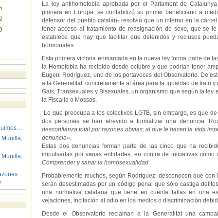
La ley antihomofobia aprobada por el Parlament de Catalunya
5
pionera en Europa, se contabilizó su primer beneficiario a med
2
defensor del pueblo catalán- resolvió que un interno en la cárc
tener acceso al tratamiento de reasignación de sexo, que se l
9
establece que hay que facilitar que detenidos y reclusos pued
hormonales.
Esta primera victoria enmarcada en la nueva ley forma parte de la
la Homofobia ha recibido desde octubre y que podrían tener am
Eugeni Rodríguez, uno de los portavoces del Observatorio. De est
a la Generalitat, concretamente al área para la igualdad de trato 
Gais, Transexuales y Bisexuales, un organismo que según la ley es
la Fiscalía o Mossos.
Lo que preocupa a los colectivos LGTB, sin embargo, es que de
dos personas se han atrevido a formalizar una denuncia. R
guimos…
desconfianza total por razones obvias; al que le hacen la vida im
denuncia»
.
 Munilla,
Estas dos denuncias forman parte de las cinco que ha recibido
impulsadas por varias entidades, en contra de iniciativas como 
 Munilla,
Comprender y sanar la homosexualidad.
azones
Probablemente muchos, según Rodríguez, desconocen que con la
o
serán desestimadas por un código penal que sólo castiga delitos
una normativa catalana que tiene en cuenta faltas en una es
vejaciones, incitación al odio en los medios o discriminación debid
Desde el Observatorio reclaman a la Generalitat una campañ