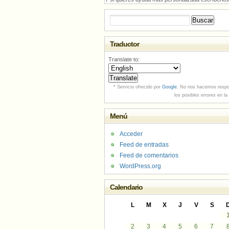
Buscar:
Traductor
Translate to:
* Servicio ofrecido por
Google
. No nos hacemos respo
los posibles errores en la
Menú
Acceder
Feed de entradas
Feed de comentarios
WordPress.org
Calendario
L
M
X
J
V
S
2
3
4
5
6
7