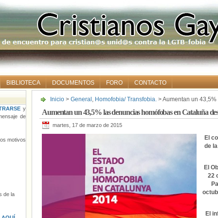
BIBLIOTECA
DOCUMENTOS
FORO
CONTACTO
Inicio
>
General
,
Homofobia/ Transfobia.
> Aumentan un 43,5% 
desde 2002
TRARSE
y
Aumentan un 43,5% las denuncias homófobas en Cataluña de
ensaje de
martes, 17 de marzo de 2015
El c
tros motivos
de la
El O
22 
Pa
octub
 de la
El i
s
AQUÍ