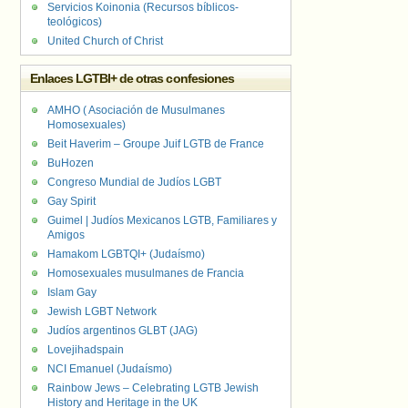
Servicios Koinonia (Recursos bíblicos-
teológicos)
United Church of Christ
Enlaces LGTBI+ de otras confesiones
AMHO ( Asociación de Musulmanes
Homosexuales)
Beit Haverim – Groupe Juif LGTB de France
BuHozen
Congreso Mundial de Judíos LGBT
Gay Spirit
Guimel | Judíos Mexicanos LGTB, Familiares y
Amigos
Hamakom LGBTQI+ (Judaísmo)
Homosexuales musulmanes de Francia
Islam Gay
Jewish LGBT Network
Judíos argentinos GLBT (JAG)
Lovejihadspain
NCI Emanuel (Judaísmo)
Rainbow Jews – Celebrating LGTB Jewish
History and Heritage in the UK