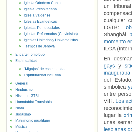
Iglesia Ortodoxa Copta
un tribun
Iglesia Presbiteriana
compensaci
Iglesia Valdense
cualquier 
Iglesias Evangélicas
LGTB:
ob
Iglesias Pentecostales
Shanghái,
b
Iglesias Reformadas (Calvinistas)
Iglesias Unitarias y Universalistas
momento en
Testigos de Jehová
ILGA (Inter
El parte homófobo
En dosman
Espiritualidad
gays
y
siti
"Migajas" de espiritualidad
inauguraba
Espiritualidad Inclusiva
del Estad
General
simbólica
y
Hinduísmo
entre perso
Historia LGTBI
VIH.
Los ac
Homofobia/ Transfobia.
reconocimi
Islam
Judaísmo
lugar la
pri
Matrimonio igualitario
unas seman
Música
lesbianas d