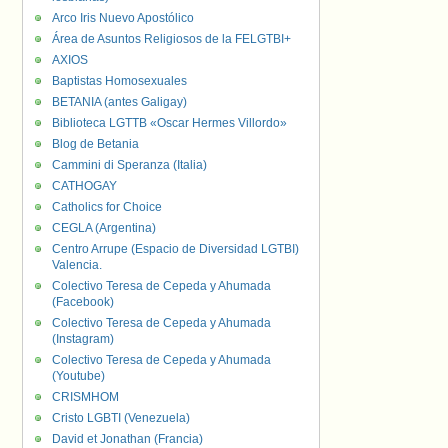
Arco Iris Nuevo Apostólico
Área de Asuntos Religiosos de la FELGTBI+
AXIOS
Baptistas Homosexuales
BETANIA (antes Galigay)
Biblioteca LGTTB «Oscar Hermes Villordo»
Blog de Betania
Cammini di Speranza (Italia)
CATHOGAY
Catholics for Choice
CEGLA (Argentina)
Centro Arrupe (Espacio de Diversidad LGTBI)
Valencia.
Colectivo Teresa de Cepeda y Ahumada
(Facebook)
Colectivo Teresa de Cepeda y Ahumada
(Instagram)
Colectivo Teresa de Cepeda y Ahumada
(Youtube)
CRISMHOM
Cristo LGBTI (Venezuela)
David et Jonathan (Francia)