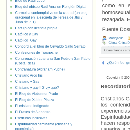
Blog de Raúl Lugo
como en e
Blog del obispo Raúl Vera en Religión Digital
homosexual
Carmelita contemplativo en la ciudad (un blog
oracional en la escuela de Teresa de Jhs y
rezagada. 
Juan de la +)
Cartujo con licencia propia
Fuente Do
Católico y Gay
Mudejarillo
Católico+Gay
China
,
China Da
Concordia, el blog de Oswaldo Gallo Serrato
Webseries
,
Wil
Comentarios cerr
Confesiones de Trasnoche
Congregación Luterana San Pedro y San Pablo
¿Quién fue Ign
(Costa Rica)
Contranatura (Abraham Puche)
Cristiano Arco Iris
Copyright © 200
Cristiano y Gay
Recordator
Cristiano y gay!!! Sí ¿y qué?
El Blog de Abdennur Prado
Cristianos G
El Blog de Xabier Pikaza
los contenid
El cristiano indignado
experienci
El Frasco de Alabastro
Espiritualid
Escrituras Inclusivas
hacen respo
Espiritualidad caminante (cristiana y
usuarios a p
ecuménica)