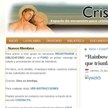
INICIO
LA PALABRA
ORATORIO
BIBLIOTECA
DOCUMENT
Nuevos Miembros
Inicio
>
Cine/T
entre los inte
Para unirse a este grupo es necesario
REGISTRARSE
y
“Rainbow 
OBLIGATORIO
dejar en el
FORO
un primer mensaje de
saludo y presentación al resto de miembros.
que triunf
Por favor, no lo olvidéis, ni tampoco indicar vuestros motivos
viernes, 31 de 
en las solicitudes de incorporación.
Gracias.
Dios os bendiga.
Para cualquier duda,
VER INSTRUCCIONES
.
Puedes ponerte en contacto con nosotros a través de la
sección
CONTACTO
.
Y si quieres ayuda más personalizada escríbenos
AQUÍ