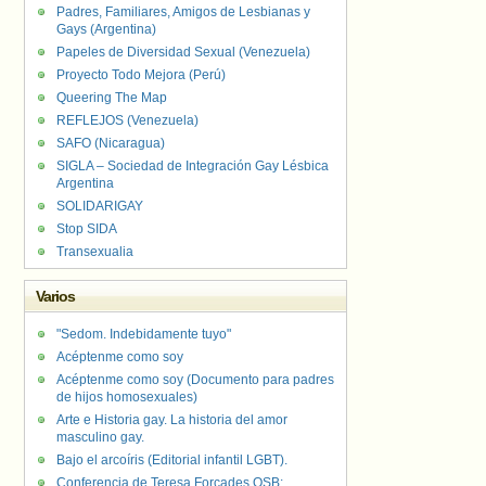
Padres, Familiares, Amigos de Lesbianas y
Gays (Argentina)
Papeles de Diversidad Sexual (Venezuela)
Proyecto Todo Mejora (Perú)
Queering The Map
REFLEJOS (Venezuela)
SAFO (Nicaragua)
SIGLA – Sociedad de Integración Gay Lésbica
Argentina
SOLIDARIGAY
Stop SIDA
Transexualia
Varios
"Sedom. Indebidamente tuyo"
Acéptenme como soy
Acéptenme como soy (Documento para padres
de hijos homosexuales)
Arte e Historia gay. La historia del amor
masculino gay.
Bajo el arcoíris (Editorial infantil LGBT).
Conferencia de Teresa Forcades OSB: