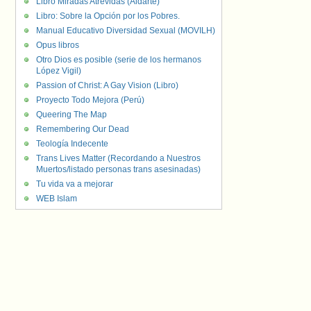
Libro Miradas Atrevidas (Aldarte)
Libro: Sobre la Opción por los Pobres.
Manual Educativo Diversidad Sexual (MOVILH)
Opus libros
Otro Dios es posible (serie de los hermanos
López Vigil)
Passion of Christ: A Gay Vision (Libro)
Proyecto Todo Mejora (Perú)
Queering The Map
Remembering Our Dead
Teología Indecente
Trans Lives Matter (Recordando a Nuestros
Muertos/listado personas trans asesinadas)
Tu vida va a mejorar
WEB Islam