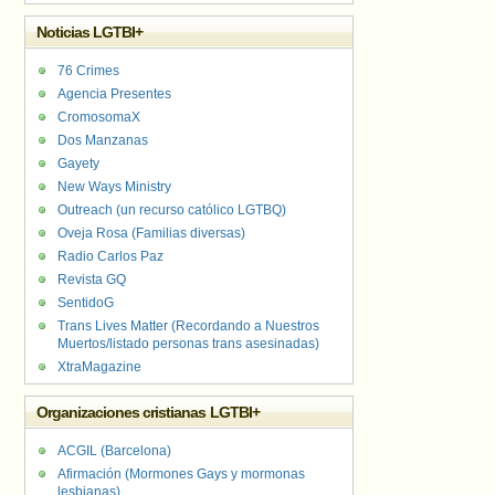
Noticias LGTBI+
76 Crimes
Agencia Presentes
CromosomaX
Dos Manzanas
Gayety
New Ways Ministry
Outreach (un recurso católico LGTBQ)
Oveja Rosa (Familias diversas)
Radio Carlos Paz
Revista GQ
SentidoG
Trans Lives Matter (Recordando a Nuestros
Muertos/listado personas trans asesinadas)
XtraMagazine
Organizaciones cristianas LGTBI+
ACGIL (Barcelona)
Afirmación (Mormones Gays y mormonas
lesbianas)