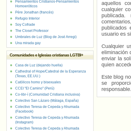
Pensamientos Cristianos-Pensamientos
aquellos c
Homoeróticos
cualquier c
Père Jonathan (francés)
publicada.
Refugio Interior
comentarios,
Soy Cofrade
publicados 
The Closet Professor
usuario es s
Umbrales de Luz (Blog de José Arregi)
Una mirada gay
Cualquier us
eliminación 
Comunidades e Iglesias cristianas LGTBI+
enviar la so
quien accede
Casa de Luz (dejando huella)
Cathedral of Hope/Catedral de la Esperanza
(Texas, EE.UU.)
Este blog no
Católicos homo y bisexuales
se proporc
CCEI "El Camino" (Perú)
responsable
Co-libr-í (Comunidad Cristiana inclusiva)
Colectivo San Lázaro (Málaga, España)
Colectivo Teresa de Cepeda y Ahumada
(Facebook)
Colectivo Teresa de Cepeda y Ahumada
(Instagram)
Colectivo Teresa de Cepeda y Ahumada