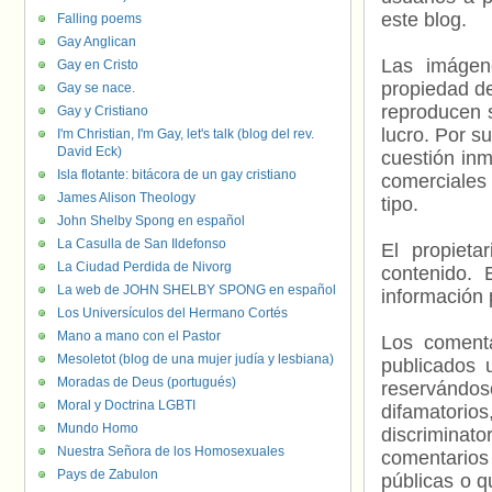
este blog.
Falling poems
Gay Anglican
Las imágene
Gay en Cristo
propiedad de
Gay se nace.
reproducen s
Gay y Cristiano
lucro. Por s
I'm Christian, I'm Gay, let's talk (blog del rev.
David Eck)
cuestión inm
Isla flotante: bitácora de un gay cristiano
comerciales 
James Alison Theology
tipo.
John Shelby Spong en español
La Casulla de San Ildefonso
El propieta
La Ciudad Perdida de Nivorg
contenido. 
La web de JOHN SHELBY SPONG en español
información 
Los Universículos del Hermano Cortés
Mano a mano con el Pastor
Los comenta
Mesoletot (blog de una mujer judía y lesbiana)
publicados 
Moradas de Deus (portugués)
reservándos
Moral y Doctrina LGBTI
difamatorio
Mundo Homo
discriminat
Nuestra Señora de los Homosexuales
comentarios
Pays de Zabulon
públicas o 