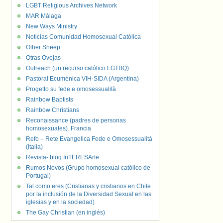
LGBT Religious Archives Network
MAR Málaga
New Ways Ministry
Noticias Comunidad Homosexual Católica
Other Sheep
Otras Ovejas
Outreach (un recurso católico LGTBQ)
Pastoral Ecuménica VIH-SIDA (Argentina)
Progetto su fede e omosessualità
Rainbow Baptists
Rainbow Christians
Reconaissance (padres de personas
homosexuales). Francia
Refo – Rete Evangelica Fede e Omosessualità
(Italia)
Revista- blog InTERESArte.
Rumos Novos (Grupo homosexual católico de
Portugal)
Tal como eres (Cristianas y cristianos en Chile
por la inclusión de la Diversidad Sexual en las
iglesias y en la sociedad)
The Gay Christian (en inglés)