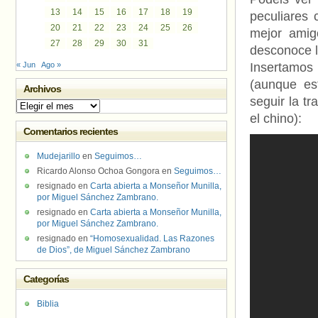
13
14
15
16
17
18
19
peculiares
20
21
22
23
24
25
26
mejor amig
27
28
29
30
31
desconoce l
« Jun
Ago »
Insertamos
(aunque es
Archivos
seguir la t
Archivos
el chino):
Comentarios recientes
Mudejarillo
en
Seguimos…
Ricardo Alonso Ochoa Gongora
en
Seguimos…
resignado
en
Carta abierta a Monseñor Munilla,
por Miguel Sánchez Zambrano.
resignado
en
Carta abierta a Monseñor Munilla,
por Miguel Sánchez Zambrano.
resignado
en
“Homosexualidad. Las Razones
de Dios”, de Miguel Sánchez Zambrano
Categorías
Biblia