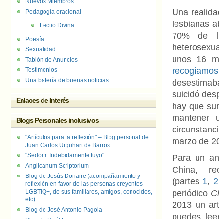
Nuevos Miembros
Una realida
Pedagogía oracional
lesbianas a
Lectio Divina
70% de lo
Poesía
heterosexu
Sexualidad
unos 16 mi
Tablón de Anuncios
recogíamos
Testimonios
Una batería de buenas noticias
desestimaba
suicidó des
Enlaces de Interés
hay que s
mantener u
Blogs Personales inclusivos
circunstanc
"Artículos para la reflexión" – Blog personal de
marzo de 20
Juan Carlos Urquhart de Barros.
"Sedom. Indebidamente tuyo"
Para un an
Anglicanum Scriptorium
China, r
Blog de Jesús Donaire (acompañamiento y
(partes
1
,
2
reflexión en favor de las personas creyentes
LGBTIQ+, de sus familiares, amigos, conocidos,
periódico
Ch
etc)
2013 un art
Blog de José Antonio Pagola
puedes lee