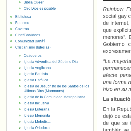
Biblia Queer
Rainbow Fa
Otro Dios es posible
social gay 
Biblioteca
de internet
Budismo
Caverna
que explíci
Cine/TV/Videos
menores”. E
Comunidad Bahá'í
Gobierno 
Cristianismo (Iglesias)
expresament
Cuáqueros
“La mayorí
Iglesia Adventista del Séptimo Día
permanecen
Iglesia Anglicana
Iglesia Bautista
afecte per
Iglesia Católica
una forma re
Iglesia de Jesucristo de los Santos de los
hizo en su 
Últimos Días (Mormones)
Iglesia de la Comunidad Metropolitana
La situaci
Iglesia Inclusiva
En la Repú
Iglesia Luterana
dejó de est
Iglesia Menonita
Iglesia Metodista
de que se 
Iglesia Ortodoxa
también se