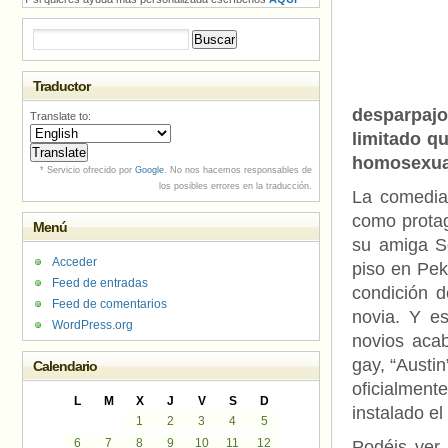
Buscar:
Traductor
desparpajo
Translate to:
limitado q
homosexual
* Servicio ofrecido por
Google
. No nos hacemos responsables de
los posibles errores en la traducción.
La comedia
como protag
Menú
su amiga So
Acceder
piso en Pek
Feed de entradas
condición 
Feed de comentarios
novia. Y es
WordPress.org
novios acab
gay, “Austi
Calendario
oficialment
L
M
X
J
V
S
D
instalado el
1
2
3
4
5
6
7
8
9
10
11
12
Podéis ver 