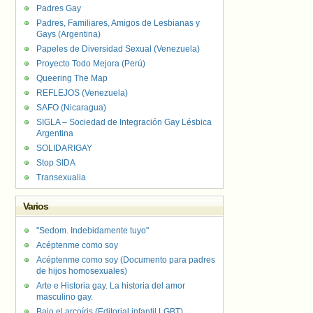
Padres Gay
Padres, Familiares, Amigos de Lesbianas y
Gays (Argentina)
Papeles de Diversidad Sexual (Venezuela)
Proyecto Todo Mejora (Perú)
Queering The Map
REFLEJOS (Venezuela)
SAFO (Nicaragua)
SIGLA – Sociedad de Integración Gay Lésbica
Argentina
SOLIDARIGAY
Stop SIDA
Transexualia
Varios
"Sedom. Indebidamente tuyo"
Acéptenme como soy
Acéptenme como soy (Documento para padres
de hijos homosexuales)
Arte e Historia gay. La historia del amor
masculino gay.
Bajo el arcoíris (Editorial infantil LGBT).