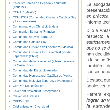
Colectivo Teresa de Cepeda y Ahumada
La abogada 
(Youtube)
presentació
COMAC (Mexico)
en práctica
COMHOCA (Comunidad Cristiana Católica Gay
y Lesbiana-Perú)
informe téc
Communauté du Christ Libérateur
Dijo a
Pres
Communion Béthanie (Francia)
respecto a
Comunidad Anawin (Zaragoza)
estrictament
Comunidad Católica Gay
Comunidad Cristiana de Esperanza (México)
que no se d
Comunidad Cristiana Inclusiva "Testigos de
han decidid
Esperanza" (Chile)
a la salud f
Comunidad de la Diversidad (Iglesia Luterana
también d
de Costa Rica)
Comunidad del Discípulo Amado
consecuenci
Comunidad Homosexual Católica de México
Destaca que
Comunidad Inclusiva Esperanza (Venezuela)
adolescente
Corazón De Jesús Lgbt
Covenant Network of Presbyterians
Herrera exp
Creyentes Diverses
lograr un 
CRISMHOM
la autorid
Cristianismo en Diversidad