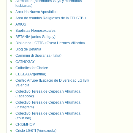
Afirmación (Mormones Gays y mormonas
lesbianas)
Arco Iris Nuevo Apostólico
Área de Asuntos Religiosos de la FELGTBI+
AXIOS
Baptistas Homosexuales
BETANIA (antes Galigay)
Biblioteca LGTTB «Oscar Hermes Villordo»
Blog de Betania
Cammini di Speranza (Italia)
CATHOGAY
Catholics for Choice
CEGLA (Argentina)
Centro Arrupe (Espacio de Diversidad LGTBI)
Valencia.
Colectivo Teresa de Cepeda y Ahumada
(Facebook)
Colectivo Teresa de Cepeda y Ahumada
(Instagram)
Colectivo Teresa de Cepeda y Ahumada
(Youtube)
CRISMHOM
Cristo LGBTI (Venezuela)