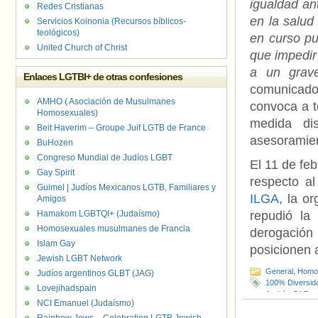
igualdad an
Redes Cristianas
en la salud
Servicios Koinonia (Recursos bíblicos-
teológicos)
en curso pu
United Church of Christ
que impedir
a un grave
Enlaces LGTBI+ de otras confesiones
comunicado
AMHO ( Asociación de Musulmanes
convoca a t
Homosexuales)
medida dis
Beit Haverim – Groupe Juif LGTB de France
asesoramien
BuHozen
Congreso Mundial de Judíos LGBT
El 11 de fe
Gay Spirit
respecto a
Guimel | Judíos Mexicanos LGTB, Familiares y
ILGA
, la o
Amigos
Hamakom LGBTQI+ (Judaísmo)
repudió la
Homosexuales musulmanes de Francia
derogación
Islam Gay
posicionen a
Jewish LGBT Network
General
,
Homof
Judíos argentinos GLBT (JAG)
100% Diversid
Lovejihadspain
Andrés Gil Do
NCI Emanuel (Judaísmo)
Cecilia Gilardi
Decreto de Ne