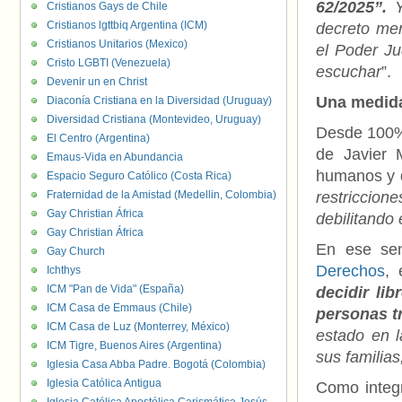
62/2025”.
Y
Cristianos Gays de Chile
Cristianos lgttbiq Argentina (ICM)
decreto me
Cristianos Unitarios (Mexico)
el Poder Ju
Cristo LGBTI (Venezuela)
escuchar
”.
Devenir un en Christ
Una medida
Diaconía Cristiana en la Diversidad (Uruguay)
Diversidad Cristiana (Montevideo, Uruguay)
Desde 100% 
El Centro (Argentina)
de Javier 
Emaus-Vida en Abundancia
humanos y qu
Espacio Seguro Católico (Costa Rica)
Fraternidad de la Amistad (Medellin, Colombia)
restriccio
Gay Christian África
debilitando 
Gay Christian África
En ese sen
Gay Church
Derechos
,
Ichthys
ICM "Pan de Vida" (España)
decidir li
ICM Casa de Emmaus (Chile)
personas t
ICM Casa de Luz (Monterrey, México)
estado en 
ICM Tigre, Buenos Aires (Argentina)
sus familias
Iglesia Casa Abba Padre. Bogotá (Colombia)
Iglesia Católica Antigua
Como integ