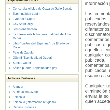
Espiritualidad LGTBI+
información 
Concordia, el blog de Oswaldo Gallo Serrato
Los comenta
Espiritualidad Lgbtih
publicados 
Evangelio Queer.
reservándos
Gay Spirituality
difamatorio
Jesús enamorado
discriminat
La iglesia ante la homosexualidad, de John
Mcneill
comentarios
Libro "La Amistad Espiritual", de Elredo de
públicas o 
Rieval.
aquellos c
Pays de Zabulon
cualquier c
QSpirit (Espiritualidad Queer)
publicada.
Santos Queer
comentarios,
Sólido puente. Espiritualidad gay
publicados 
usuario es s
Noticias Cristianas
Cualquier us
Alandar
eliminación 
América Magazine
enviar la so
Eclesalia
quien accede
Eclesalia (información religiosa)
Redes Cristianas