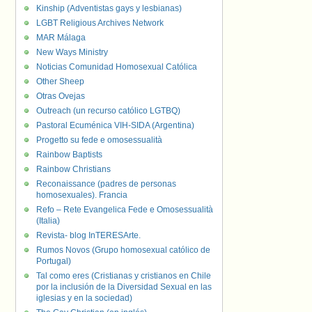
Kinship (Adventistas gays y lesbianas)
LGBT Religious Archives Network
MAR Málaga
New Ways Ministry
Noticias Comunidad Homosexual Católica
Other Sheep
Otras Ovejas
Outreach (un recurso católico LGTBQ)
Pastoral Ecuménica VIH-SIDA (Argentina)
Progetto su fede e omosessualità
Rainbow Baptists
Rainbow Christians
Reconaissance (padres de personas
homosexuales). Francia
Refo – Rete Evangelica Fede e Omosessualità
(Italia)
Revista- blog InTERESArte.
Rumos Novos (Grupo homosexual católico de
Portugal)
Tal como eres (Cristianas y cristianos en Chile
por la inclusión de la Diversidad Sexual en las
iglesias y en la sociedad)