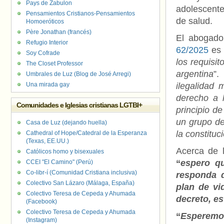
Pays de Zabulon
adolescente
Pensamientos Cristianos-Pensamientos
de salud.
Homoeróticos
Père Jonathan (francés)
El abogado
Refugio Interior
62/2025
es 
Soy Cofrade
los requisit
The Closet Professor
argentina
”.
Umbrales de Luz (Blog de José Arregi)
Una mirada gay
ilegalidad 
derecho a 
Comunidades e Iglesias cristianas LGTBI+
principio d
un grupo de
Casa de Luz (dejando huella)
la constitu
Cathedral of Hope/Catedral de la Esperanza
(Texas, EE.UU.)
Acerca de 
Católicos homo y bisexuales
“
espero qu
CCEI "El Camino" (Perú)
Co-libr-í (Comunidad Cristiana inclusiva)
responda d
Colectivo San Lázaro (Málaga, España)
plan de vi
Colectivo Teresa de Cepeda y Ahumada
decreto, e
(Facebook)
Colectivo Teresa de Cepeda y Ahumada
“
Esperemos
(Instagram)