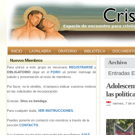
INICIO
LA PALABRA
ORATORIO
BIBLIOTECA
DOCUMENT
Nuevos Miembros
Archivo
Para unirse a este grupo es necesario
REGISTRARSE
y
OBLIGATORIO
dejar en el
FORO
un primer mensaje de
Entradas E
saludo y presentación al resto de miembros.
Adolescent
Por favor, no lo olvidéis, ni tampoco indicar vuestros motivos
en las solicitudes de incorporación.
las polític
Gracias.
Dios os bendiga.
viernes, 7 de 
Para cualquier duda,
VER INSTRUCCIONES
.
Puedes ponerte en contacto con nosotros a través de la
sección
CONTACTO
.
Y si quieres ayuda más personalizada escríbenos
AQUÍ