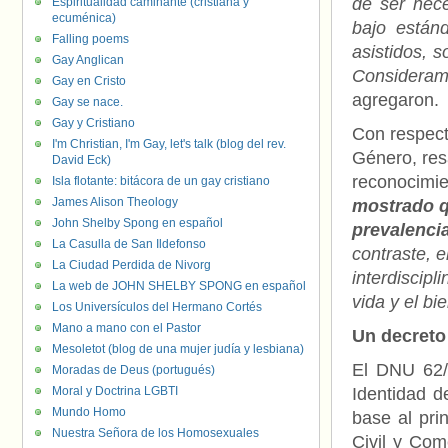
de ser nece
Espiritualidad caminante (cristiana y
ecuménica)
bajo estánd
Falling poems
asistidos, 
Gay Anglican
Consideram
Gay en Cristo
agregaron.
Gay se nace.
Gay y Cristiano
Con respect
I'm Christian, I'm Gay, let's talk (blog del rev.
Género, res
David Eck)
reconocimie
Isla flotante: bitácora de un gay cristiano
James Alison Theology
mostrado qu
John Shelby Spong en español
prevalencia
La Casulla de San Ildefonso
contraste, 
La Ciudad Perdida de Nivorg
interdiscipl
La web de JOHN SHELBY SPONG en español
vida y el bi
Los Universículos del Hermano Cortés
Mano a mano con el Pastor
Un decreto 
Mesoletot (blog de una mujer judía y lesbiana)
El DNU 62/
Moradas de Deus (portugués)
Moral y Doctrina LGBTI
Identidad d
Mundo Homo
base al pri
Nuestra Señora de los Homosexuales
Civil y Com