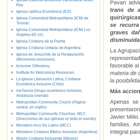
Iglesia Católica Apostólica Carismática Jesús
Pavan advi
Rey
trans de 
Iglesia católica Ecuménica (ICE)
quirúrgica
Iglesia Comunidad Metropolitana (ICM) de
Toronto
se recurra
Iglesia Comunidad Metropolitana (ICM) Los
graves da
Ángeles-EE.UU.
disminuida 
Iglesia Cristiana de la Puerta
Iglesia Cristiana Unitaria de Argentina
La Agrupac
Iglesia de Jesucristo de la Restauración.
representad
(Mormones inclusivos).
favorable a
Inclusive Orthodoxy
materia de 
Institute for Welcoming Resources
La Iglesia Liberación Latina, Cristiana
la posibilid
Ecuménica Inclusiva (Chile)
Más accio
meTanoia (Grupo ecuménico inclusivo,
Andalucía oriental)
Apenas se
Metropolitan Community Church (Página
central, en inglés)
presentaron
Metropolitan Community Churches. MCC.
Javier Mile
(Direcciones de sus iglesias en todo el mundo)
familias. A
Ministerio Arco Iris Latino (MCC)
integral par
Ministerio Cristiano Bíblico Inclusivo (Argentina)
Misión Cristiana Incluyente (México)