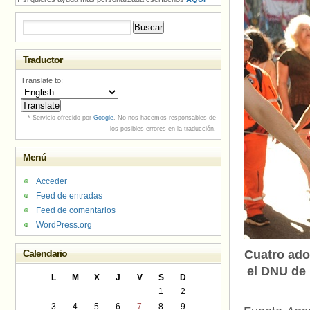
Buscar:
Traductor
Translate to:
* Servicio ofrecido por
Google
. No nos hacemos responsables de
los posibles errores en la traducción.
Menú
Acceder
Feed de entradas
Feed de comentarios
WordPress.org
Calendario
Cuatro ado
el DNU de 
L
M
X
J
V
S
D
1
2
3
4
5
6
7
8
9