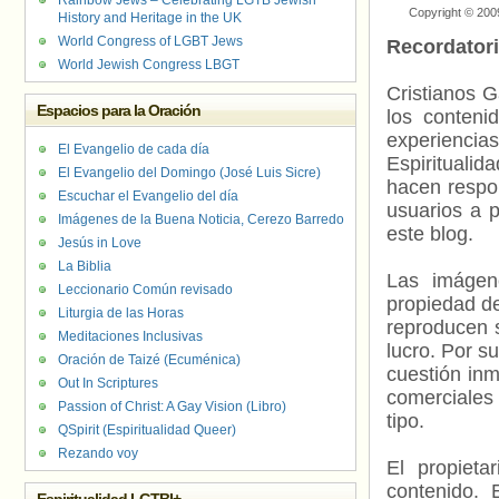
Rainbow Jews – Celebrating LGTB Jewish
Copyright © 200
y Lucha
,
Funda
History and Heritage in the UK
Juzgado Nacion
World Congress of LGBT Jews
Recordator
Género
,
María
World Jewish Congress LBGT
(OPS)
,
Person
formando famil
Cristianos G
Espacios para la Oración
los contenid
experienci
El Evangelio de cada día
Espiritualid
El Evangelio del Domingo (José Luis Sicre)
hacen respo
Escuchar el Evangelio del día
usuarios a p
Imágenes de la Buena Noticia, Cerezo Barredo
este blog.
Jesús in Love
La Biblia
Las imágene
Leccionario Común revisado
propiedad de
Liturgia de las Horas
reproducen s
Meditaciones Inclusivas
lucro. Por s
Oración de Taizé (Ecuménica)
cuestión inm
Out In Scriptures
comerciales 
Passion of Christ: A Gay Vision (Libro)
tipo.
QSpirit (Espiritualidad Queer)
Rezando voy
El propieta
contenido. 