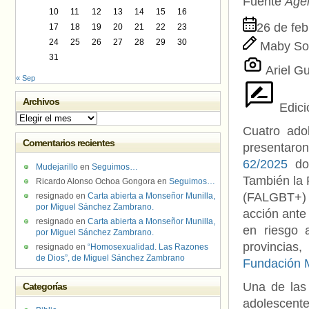
Fuente
Age
10
11
12
13
14
15
16
26 de feb
17
18
19
20
21
22
23
24
25
26
27
28
29
30
Maby So
31
Ariel Gu
« Sep
Archivos
Edici
Archivos
Cuatro ado
Comentarios recientes
presentar
62/2025
don
Mudejarillo
en
Seguimos…
También la 
Ricardo Alonso Ochoa Gongora
en
Seguimos…
(FALGBT+) j
resignado
en
Carta abierta a Monseñor Munilla,
por Miguel Sánchez Zambrano.
acción ante 
resignado
en
Carta abierta a Monseñor Munilla,
en riesgo 
por Miguel Sánchez Zambrano.
provincias
resignado
en
“Homosexualidad. Las Razones
de Dios”, de Miguel Sánchez Zambrano
Fundación 
Una de las 
Categorías
adolescent