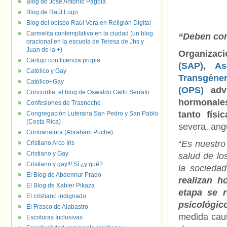
Blog de José Antonio Pagola
Blog de Raúl Lugo
Blog del obispo Raúl Vera en Religión Digital
Carmelita contemplativo en la ciudad (un blog
“Deben con
oracional en la escuela de Teresa de Jhs y
Juan de la +)
Organizaci
Cartujo con licencia propia
(SAP)
,
As
Católico y Gay
Transgéne
Católico+Gay
(OPS)
advi
Concordia, el blog de Oswaldo Gallo Serrato
hormonale
Confesiones de Trasnoche
tanto físi
Congregación Luterana San Pedro y San Pablo
(Costa Rica)
severa, angu
Contranatura (Abraham Puche)
“
Es nuestro
Cristiano Arco Iris
Cristiano y Gay
salud de lo
Cristiano y gay!!! Sí ¿y qué?
la socieda
El Blog de Abdennur Prado
realizan h
El Blog de Xabier Pikaza
etapa se r
El cristiano indignado
psicológic
El Frasco de Alabastro
medida caut
Escrituras Inclusivas