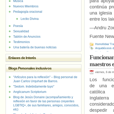
para apoya
Música
continúa pr
Nuevos Miembros
Pedagogía oracional
una iglesia
entre los la
Lectio Divina
Poesía
—Andru Zodr
Sexualidad
Fuente New
Tablón de Anuncios
Testimonios
Homofobia/ Tra
Una batería de buenas noticias
Arquidiócesis 
Hughes
,
Simon
Funcionari
Enlaces de Interés
maestros 
Blogs Personales inclusivos
viernes, 6 de 
"Artículos para la reflexión" – Blog personal de
Los funcio
Juan Carlos Urquhart de Barros.
de una es
"Sedom. Indebidamente tuyo"
católic
Anglicanum Scriptorium
Blog de Jesús Donaire (acompañamiento y
Inglaterr
reflexión en favor de las personas creyentes
considerad
LGBTIQ+, de sus familiares, amigos, conocidos,
etc)
despedir 