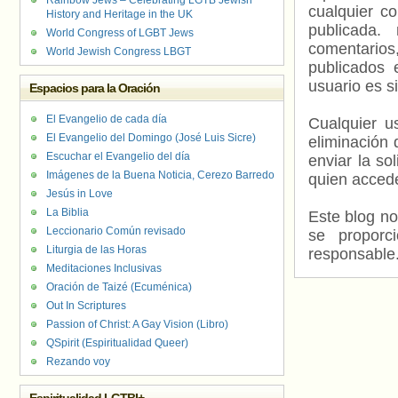
Rainbow Jews – Celebrating LGTB Jewish
cualquier c
History and Heritage in the UK
publicada.
World Congress of LGBT Jews
comentarios,
World Jewish Congress LBGT
publicados 
usuario es s
Espacios para la Oración
El Evangelio de cada día
Cualquier us
El Evangelio del Domingo (José Luis Sicre)
eliminación 
Escuchar el Evangelio del día
enviar la so
Imágenes de la Buena Noticia, Cerezo Barredo
quien accede
Jesús in Love
La Biblia
Este blog no
Leccionario Común revisado
se proporc
Liturgia de las Horas
responsable
Meditaciones Inclusivas
Oración de Taizé (Ecuménica)
Out In Scriptures
Passion of Christ: A Gay Vision (Libro)
QSpirit (Espiritualidad Queer)
Rezando voy