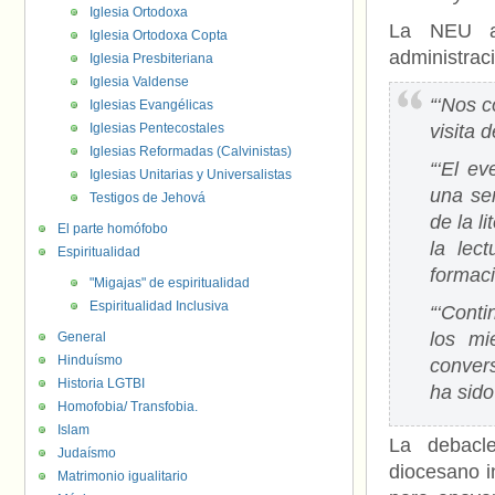
Iglesia Ortodoxa
La NEU an
Iglesia Ortodoxa Copta
administrac
Iglesia Presbiteriana
Iglesia Valdense
“‘Nos c
Iglesias Evangélicas
Iglesias Pentecostales
visita 
Iglesias Reformadas (Calvinistas)
“‘El e
Iglesias Unitarias y Universalistas
una ser
Testigos de Jehová
de la l
El parte homófobo
la lec
Espiritualidad
formaci
"Migajas" de espiritualidad
Espiritualidad Inclusiva
“‘Conti
los mi
General
Hinduísmo
conver
Historia LGTBI
ha sido
Homofobia/ Transfobia.
Islam
La debacle
Judaísmo
diocesano i
Matrimonio igualitario