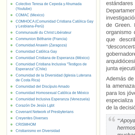
estándares
Colectivo Teresa de Cepeda y Ahumada
(Youtube)
Departamen
COMAC (Mexico)
investigació
COMHOCA (Comunidad Cristiana Católica Gay
de Green. 
y Lesbiana-Perú)
organismo 
Communauté du Christ Libérateur
que descri
Communion Béthanie (Francia)
Comunidad Anawin (Zaragoza)
“desconcer
Comunidad Católica Gay
gobernador
Comunidad Cristiana de Esperanza (México)
arquidióces
Comunidad Cristiana Inclusiva "Testigos de
junta ejecuti
Esperanza" (Chile)
Comunidad de la Diversidad (Iglesia Luterana
Además de l
de Costa Rica)
la amenaza 
Comunidad del Discípulo Amado
para los jóv
Comunidad Homosexual Católica de México
Comunidad Inclusiva Esperanza (Venezuela)
especializa
Corazón De Jesús Lgbt
de la decisi
Covenant Network of Presbyterians
Creyentes Diverses
“‘Apoy
CRISMHOM
hermos
Cristianismo en Diversidad