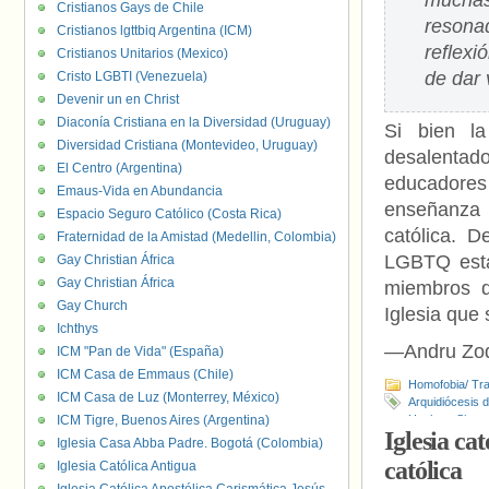
muchas
Cristianos Gays de Chile
resona
Cristianos lgttbiq Argentina (ICM)
reflex
Cristianos Unitarios (Mexico)
de dar 
Cristo LGBTI (Venezuela)
Devenir un en Christ
Diaconía Cristiana en la Diversidad (Uruguay)
Si bien la
Diversidad Cristiana (Montevideo, Uruguay)
desalentad
El Centro (Argentina)
educadores
Emaus-Vida en Abundancia
enseñanza 
Espacio Seguro Católico (Costa Rica)
católica. 
Fraternidad de la Amistad (Medellin, Colombia)
LGBTQ está
Gay Christian África
Gay Christian África
miembros d
Gay Church
Iglesia que
Ichthys
—Andru Zod
ICM "Pan de Vida" (España)
ICM Casa de Emmaus (Chile)
Homofobia/ Tra
ICM Casa de Luz (Monterrey, México)
Arquidiócesis 
ICM Tigre, Buenos Aires (Argentina)
Hughes
,
Simon
Iglesia ca
Iglesia Casa Abba Padre. Bogotá (Colombia)
católica
Iglesia Católica Antigua