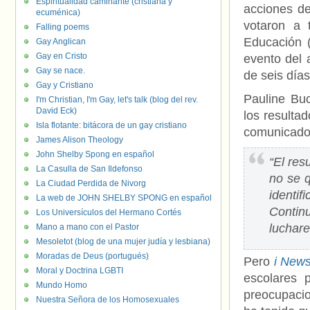
Espiritualidad caminante (cristiana y
acciones de
ecuménica)
votaron a 
Falling poems
Educación 
Gay Anglican
Gay en Cristo
evento del 
Gay se nace.
de seis día
Gay y Cristiano
Pauline Bu
I'm Christian, I'm Gay, let's talk (blog del rev.
David Eck)
los resulta
Isla flotante: bitácora de un gay cristiano
comunicad
James Alison Theology
John Shelby Spong en español
“El res
La Casulla de San Ildefonso
no se 
La Ciudad Perdida de Nivorg
identi
La web de JOHN SHELBY SPONG en español
Contin
Los Universículos del Hermano Cortés
luchare
Mano a mano con el Pastor
Mesoletot (blog de una mujer judía y lesbiana)
Moradas de Deus (portugués)
Pero
i New
Moral y Doctrina LGBTI
escolares 
Mundo Homo
preocupacio
Nuestra Señora de los Homosexuales