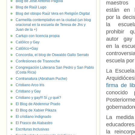
Blog de José Antonio Pagola
maestro
Blog de Raúl Lugo
están en 
Blog del obispo Raúl Vera en Religión Digital
por la deci
Carmelita contemplativo en la ciudad (un blog
la escue
oracional en la escuela de Teresa de Jhs y
Juan de la +)
prohibir 
Cartujo con licencia propia
autor gay
Católico y Gay
en la escue
Católico+Gay
controvers
Concordia, el blog de Oswaldo Gallo Serrato
escuela por
Confesiones de Trasnoche
Congregación Luterana San Pedro y San Pablo
La Escuela
(Costa Rica)
Arquidióce
Contranatura (Abraham Puche)
firma de l
Cristiano Arco Iris
Cristiano y Gay
conocido 
Cristiano y gay!!! Sí ¿y qué?
Posteriorme
El Blog de Abdennur Prado
gobernadore
El Blog de Xabier Pikaza
La medida 
El cristiano indignado
El Frasco de Alabastro
educadores.
Escrituras Inclusivas
la reincor