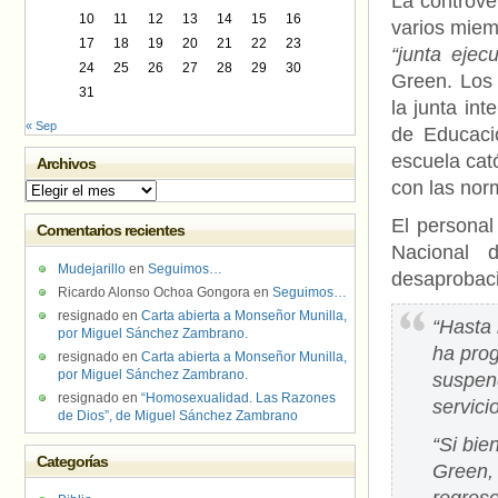
La controve
10
11
12
13
14
15
16
varios miem
17
18
19
20
21
22
23
“junta ejecu
24
25
26
27
28
29
30
Green. Los 
31
la junta in
« Sep
de Educació
escuela cat
Archivos
con las norm
Archivos
El personal
Comentarios recientes
Nacional 
Mudejarillo
en
Seguimos…
desaprobac
Ricardo Alonso Ochoa Gongora
en
Seguimos…
resignado
en
Carta abierta a Monseñor Munilla,
“Hasta 
por Miguel Sánchez Zambrano.
ha prog
resignado
en
Carta abierta a Monseñor Munilla,
por Miguel Sánchez Zambrano.
suspend
resignado
en
“Homosexualidad. Las Razones
servici
de Dios”, de Miguel Sánchez Zambrano
“Si bie
Categorías
Green, 