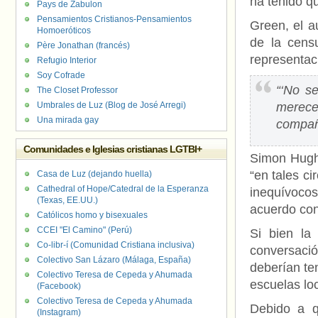
ha tenido qu
Pays de Zabulon
Pensamientos Cristianos-Pensamientos
Green, el a
Homoeróticos
de la cens
Père Jonathan (francés)
representac
Refugio Interior
Soy Cofrade
“‘No s
The Closet Professor
Umbrales de Luz (Blog de José Arregi)
merec
Una mirada gay
compañe
Comunidades e Iglesias cristianas LGTBI+
Simon Hughe
“en tales ci
Casa de Luz (dejando huella)
Cathedral of Hope/Catedral de la Esperanza
inequívocos
(Texas, EE.UU.)
acuerdo con 
Católicos homo y bisexuales
CCEI "El Camino" (Perú)
Si bien la 
Co-libr-í (Comunidad Cristiana inclusiva)
conversació
Colectivo San Lázaro (Málaga, España)
deberían ten
Colectivo Teresa de Cepeda y Ahumada
escuelas lo
(Facebook)
Colectivo Teresa de Cepeda y Ahumada
Debido a q
(Instagram)