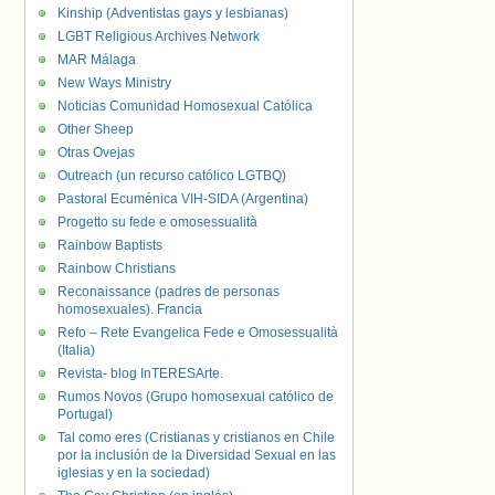
Kinship (Adventistas gays y lesbianas)
LGBT Religious Archives Network
MAR Málaga
New Ways Ministry
Noticias Comunidad Homosexual Católica
Other Sheep
Otras Ovejas
Outreach (un recurso católico LGTBQ)
Pastoral Ecuménica VIH-SIDA (Argentina)
Progetto su fede e omosessualità
Rainbow Baptists
Rainbow Christians
Reconaissance (padres de personas
homosexuales). Francia
Refo – Rete Evangelica Fede e Omosessualità
(Italia)
Revista- blog InTERESArte.
Rumos Novos (Grupo homosexual católico de
Portugal)
Tal como eres (Cristianas y cristianos en Chile
por la inclusión de la Diversidad Sexual en las
iglesias y en la sociedad)