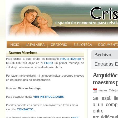
INICIO
LA PALABRA
ORATORIO
BIBLIOTECA
DOCUMENT
Nuevos Miembros
Archivo
Para unirse a este grupo es necesario
REGISTRARSE
y
OBLIGATORIO
dejar en el
FORO
un primer mensaje de
Entradas E
saludo y presentación al resto de miembros.
Arquidióce
Por favor, no lo olvidéis, ni tampoco indicar vuestros motivos
en las solicitudes de incorporación.
maestros
Gracias.
Dios os bendiga.
martes, 7 de ju
Para cualquier duda,
VER INSTRUCCIONES
.
Se está ll
a un comp
Puedes ponerte en contacto con nosotros a través de la
sección
CONTACTO
.
entre
arquidióces
Y si quieres ayuda más personalizada escríbenos
AQUÍ