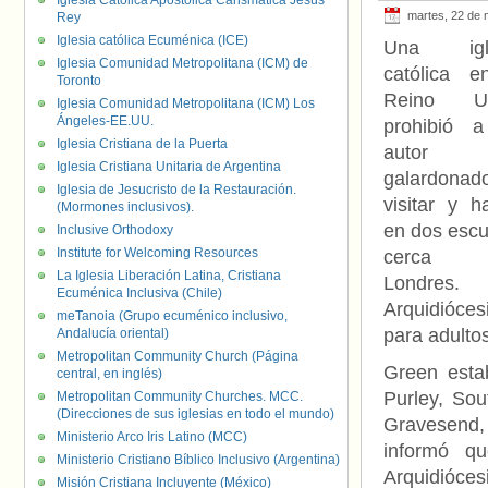
Iglesia Católica Apostólica Carismática Jesús
martes, 22 de
Rey
Iglesia católica Ecuménica (ICE)
Una igle
Iglesia Comunidad Metropolitana (ICM) de
católica e
Toronto
Reino Un
Iglesia Comunidad Metropolitana (ICM) Los
Ángeles-EE.UU.
prohibió 
Iglesia Cristiana de la Puerta
autor 
Iglesia Cristiana Unitaria de Argentina
galardonad
Iglesia de Jesucristo de la Restauración.
visitar y h
(Mormones inclusivos).
en dos escu
Inclusive Orthodoxy
Institute for Welcoming Resources
cerca
La Iglesia Liberación Latina, Cristiana
Londres.
Ecuménica Inclusiva (Chile)
Arquidióces
meTanoia (Grupo ecuménico inclusivo,
para adulto
Andalucía oriental)
Metropolitan Community Church (Página
Green esta
central, en inglés)
Purley, So
Metropolitan Community Churches. MCC.
(Direcciones de sus iglesias en todo el mundo)
Gravesend, 
Ministerio Arco Iris Latino (MCC)
informó q
Ministerio Cristiano Bíblico Inclusivo (Argentina)
Arquidióces
Misión Cristiana Incluyente (México)