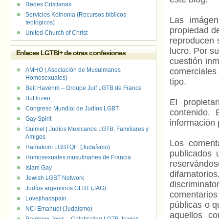
Redes Cristianas
Servicios Koinonia (Recursos bíblicos-
Las imágene
teológicos)
propiedad de
United Church of Christ
reproducen s
lucro. Por s
Enlaces LGTBI+ de otras confesiones
cuestión inm
AMHO ( Asociación de Musulmanes
comerciales 
Homosexuales)
tipo.
Beit Haverim – Groupe Juif LGTB de France
BuHozen
El propieta
Congreso Mundial de Judíos LGBT
contenido. 
Gay Spirit
información 
Guimel | Judíos Mexicanos LGTB, Familiares y
Amigos
Los comenta
Hamakom LGBTQI+ (Judaísmo)
publicados 
Homosexuales musulmanes de Francia
reservándos
Islam Gay
difamatorio
Jewish LGBT Network
discriminat
Judíos argentinos GLBT (JAG)
comentarios
Lovejihadspain
públicas o 
NCI Emanuel (Judaísmo)
aquellos c