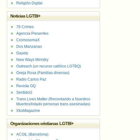
Religión Digital
Noticias LGTBI+
76 Crimes
Agencia Presentes
CromosomaX
Dos Manzanas
Gayety
New Ways Ministry
Outreach (un recurso católico LGTBQ)
Oveja Rosa (Familias diversas)
Radio Carlos Paz
Revista GQ
SentidoG
Trans Lives Matter (Recordando a Nuestros
Muertos/listado personas trans asesinadas)
XtraMagazine
Organizaciones cristianas LGTBI+
ACGIL (Barcelona)