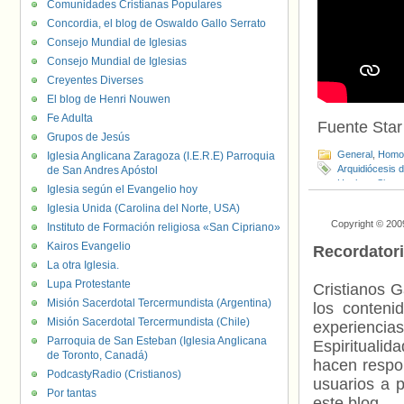
Comunidades Cristianas Populares
Concordia, el blog de Oswaldo Gallo Serrato
Consejo Mundial de Iglesias
Consejo Mundial de Iglesias
Creyentes Diverses
El blog de Henri Nouwen
Fe Adulta
Fuente Star
Grupos de Jesús
General
,
Homof
Iglesia Anglicana Zaragoza (I.E.R.E) Parroquia
Arquidiócesis 
de San Andres Apóstol
Hughes
,
Simon
Iglesia según el Evangelio hoy
Iglesia Unida (Carolina del Norte, USA)
Copyright © 200
Instituto de Formación religiosa «San Cipriano»
Kairos Evangelio
Recordator
La otra Iglesia.
Lupa Protestante
Cristianos G
Misión Sacerdotal Tercermundista (Argentina)
los contenid
Misión Sacerdotal Tercermundista (Chile)
experienci
Parroquia de San Esteban (Iglesia Anglicana
Espiritualid
de Toronto, Canadá)
hacen respo
PodcastyRadio (Cristianos)
usuarios a p
Por tantas
este blog.