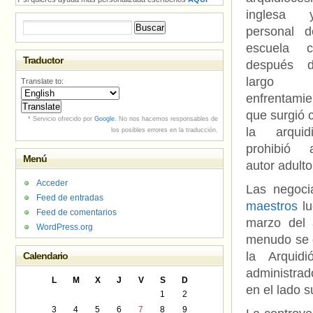
inglesa
Buscar:
personal 
escuela ca
Traductor
después 
largo
Translate to:
enfrentamie
que surgió 
* Servicio ofrecido por
Google
. No nos hacemos responsables de
la arquidi
los posibles errores en la traducción.
prohibió
Menú
autor adult
Acceder
Las negoci
Feed de entradas
maestros
l
Feed de comentarios
marzo del 
WordPress.org
menudo se c
la Arquid
Calendario
administrad
L
M
X
J
V
S
D
en el lado 
1
2
3
4
5
6
7
8
9