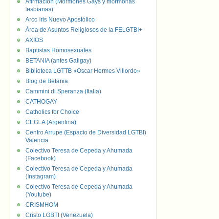
Afirmación (Mormones Gays y mormonas
lesbianas)
Arco Iris Nuevo Apostólico
Área de Asuntos Religiosos de la FELGTBI+
AXIOS
Baptistas Homosexuales
BETANIA (antes Galigay)
Biblioteca LGTTB «Oscar Hermes Villordo»
Blog de Betania
Cammini di Speranza (Italia)
CATHOGAY
Catholics for Choice
CEGLA (Argentina)
Centro Arrupe (Espacio de Diversidad LGTBI)
Valencia.
Colectivo Teresa de Cepeda y Ahumada
(Facebook)
Colectivo Teresa de Cepeda y Ahumada
(Instagram)
Colectivo Teresa de Cepeda y Ahumada
(Youtube)
CRISMHOM
Cristo LGBTI (Venezuela)