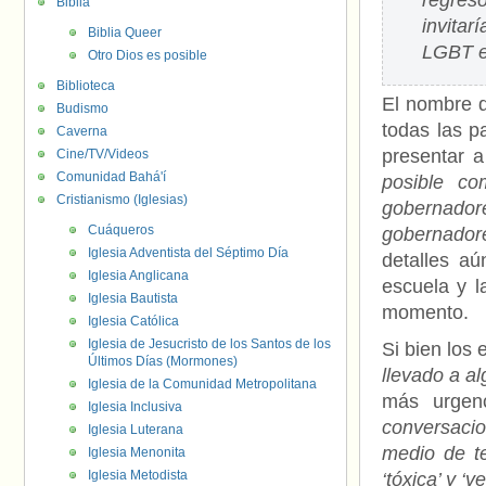
regreso
Biblia
invitar
Biblia Queer
LGBT e
Otro Dios es posible
Biblioteca
El nombre d
Budismo
todas las p
Caverna
presentar 
Cine/TV/Videos
Comunidad Bahá'í
posible co
Cristianismo (Iglesias)
gobernador
Cuáqueros
gobernador
Iglesia Adventista del Séptimo Día
detalles aú
Iglesia Anglicana
escuela y l
Iglesia Bautista
momento.
Iglesia Católica
Iglesia de Jesucristo de los Santos de los
Si bien los
Últimos Días (Mormones)
llevado a a
Iglesia de la Comunidad Metropolitana
más urgen
Iglesia Inclusiva
conversaci
Iglesia Luterana
medio de te
Iglesia Menonita
Iglesia Metodista
‘tóxica’ y ‘