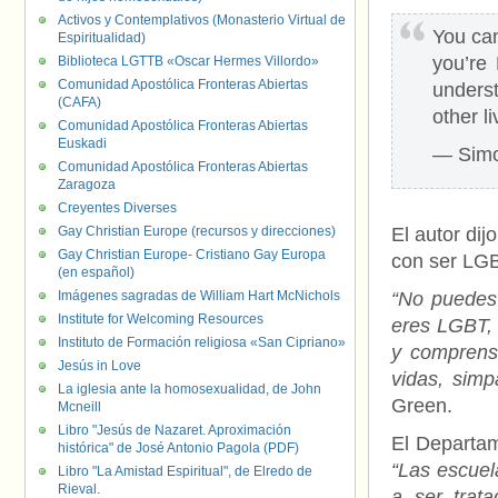
Activos y Contemplativos (Monasterio Virtual de
You can
Espiritualidad)
you’re
Biblioteca LGTTB «Oscar Hermes Villordo»
Comunidad Apostólica Fronteras Abiertas
unders
(CAFA)
other l
Comunidad Apostólica Fronteras Abiertas
Euskadi
— Simo
Comunidad Apostólica Fronteras Abiertas
Zaragoza
Creyentes Diverses
Gay Christian Europe (recursos y direcciones)
El autor dij
Gay Christian Europe- Cristiano Gay Europa
con ser LG
(en español)
Imágenes sagradas de William Hart McNichols
“No puedes 
Institute for Welcoming Resources
eres LGBT,
Instituto de Formación religiosa «San Cipriano»
y comprensi
Jesús in Love
vidas, simp
La iglesia ante la homosexualidad, de John
Green.
Mcneill
Libro "Jesús de Nazaret. Aproximación
El Departam
histórica" de José Antonio Pagola (PDF)
“Las escuel
Libro "La Amistad Espiritual", de Elredo de
Rieval.
a ser trat