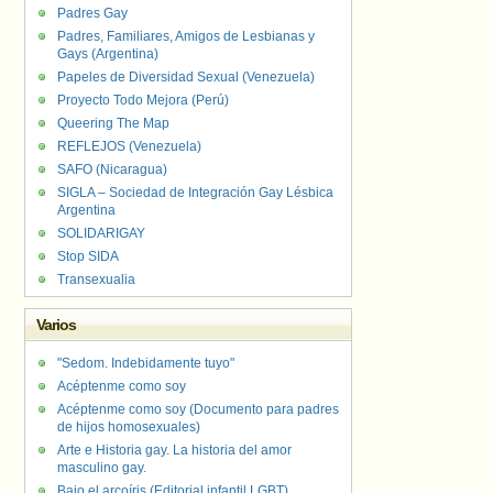
Padres Gay
Padres, Familiares, Amigos de Lesbianas y
Gays (Argentina)
Papeles de Diversidad Sexual (Venezuela)
Proyecto Todo Mejora (Perú)
Queering The Map
REFLEJOS (Venezuela)
SAFO (Nicaragua)
SIGLA – Sociedad de Integración Gay Lésbica
Argentina
SOLIDARIGAY
Stop SIDA
Transexualia
Varios
"Sedom. Indebidamente tuyo"
Acéptenme como soy
Acéptenme como soy (Documento para padres
de hijos homosexuales)
Arte e Historia gay. La historia del amor
masculino gay.
Bajo el arcoíris (Editorial infantil LGBT).