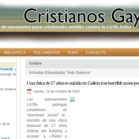
BIBLIOTECA
DOCUMENTOS
FORO
CONTACTO
Archivo
TRARSE
y
Entradas Etiquetadas ‘Sete Outeiros’
ensaje de
Una chica de 17 años se suicida en Galicia tras horrible acoso po
tros motivos
martes, 13 de octubre de 2020
Las asociaciones
LGTB+ gallegas
consideran un
“asesinato social”
el
suicidio de una chica
 de la
bisexual de 17 años
víctima del bullying y
acusan: a
«Todas y
s
AQUÍ