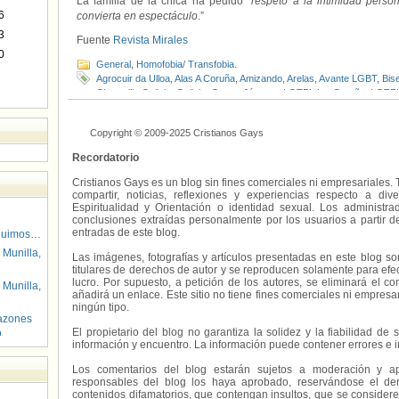
La familia de la chica ha pedido “
respeto a la intimidad person
6
convierta en espectáculo
.”
3
Fuente
Revista Mirales
0
General
,
Homofobia/ Transfobia.
Agrocuir da Ulloa
,
Alas A Coruña
,
Amizando
,
Arelas
,
Avante LGBT
,
Bis
Chrysallis Galicia
,
Galicia
,
Gotas
,
Jóvenes LGTBI
,
LesCoruña
,
LGTBI
Apoio LGTB de Galicia
,
Sete Outeiros
,
Sex Point
,
Suicidio
Copyright © 2009-2025 Cristianos Gays
Recordatorio
Cristianos Gays es un blog sin fines comerciales ni empresariales. 
compartir, noticias, reflexiones y experiencias respecto a 
Espiritualidad y Orientación o identidad sexual. Los administ
conclusiones extraídas personalmente por los usuarios a partir d
entradas de este blog.
guimos…
 Munilla,
Las imágenes, fotografías y artículos presentadas en este blog s
titulares de derechos de autor y se reproducen solamente para efecto
lucro. Por supuesto, a petición de los autores, se eliminará el 
 Munilla,
añadirá un enlace. Este sitio no tiene fines comerciales ni empresa
ningún tipo.
azones
El propietario del blog no garantiza la solidez y la fiabilidad d
o
información y encuentro. La información puede contener errores e 
Los comentarios del blog estarán sujetos a moderación y a
responsables del blog los haya aprobado, reservándose el der
contenidos difamatorios, que contengan insultos, que se consideren