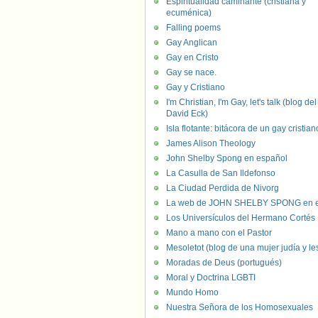
Espiritualidad caminante (cristiana y
ecuménica)
Falling poems
Gay Anglican
Gay en Cristo
Gay se nace.
Gay y Cristiano
I'm Christian, I'm Gay, let's talk (blog del
David Eck)
Isla flotante: bitácora de un gay cristian
James Alison Theology
John Shelby Spong en español
La Casulla de San Ildefonso
La Ciudad Perdida de Nivorg
La web de JOHN SHELBY SPONG en e
Los Universículos del Hermano Cortés
Mano a mano con el Pastor
Mesoletot (blog de una mujer judía y le
Moradas de Deus (portugués)
Moral y Doctrina LGBTI
Mundo Homo
Nuestra Señora de los Homosexuales