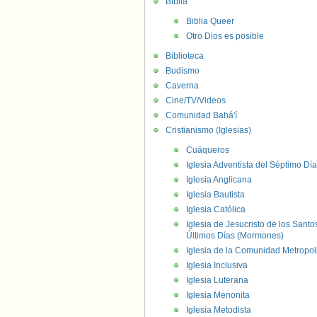
Biblia
Biblia Queer
Otro Dios es posible
Biblioteca
Budismo
Caverna
Cine/TV/Videos
Comunidad Bahá'í
Cristianismo (Iglesias)
Cuáqueros
Iglesia Adventista del Séptimo Día
Iglesia Anglicana
Iglesia Bautista
Iglesia Católica
Iglesia de Jesucristo de los Santo
Últimos Días (Mormones)
Iglesia de la Comunidad Metropol
Iglesia Inclusiva
Iglesia Luterana
Iglesia Menonita
Iglesia Metodista