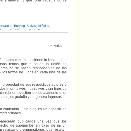
al y familiar
” y que “
una tragedia no se
exualidad
,
Bullying
,
Bullying bifóbico
,
fobia
,
Nós Mésmas
,
Rede Educativa de
Arriba
Todos los contenidos tienen la finalidad de
diversos temas que busquen la unión de
radores no se hacen responsables de las
e los textos incluidos en cada una de las
on propiedad de sus respectivos autores o
s informativos, ilustrativos y sin fines de
contenido en cuestión inmediatamente o se
riales, es gratuito y no genera ingresos de
e su contenido. Este blog es un espacio de
imprecisiones.
parecerán publicados una vez que los
echo de suprimirlos en caso de incluir
 racistas o discriminatorios, que resulten