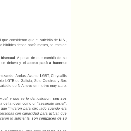
tras
horrible
acoso
por
su
orientación
sexual
l que consideran que el
suicidio
de N.A.,
o bifóbico desde hacía meses, se trata de
o
bisexual
. A pesar de que cambió de su
no se detuvo y
el acoso pasó a hacerse
mizando, Arelas, Avante LGBT, Chrysallis
io LGTB de Galicia, Sete Outeiros y Sex
uicidio de N.A. tuvo un motivo muy claro:
exual, y que se lo demostraron,
son sus
da de la joven como un “
asesinato social
“.
s que “
miraron para otro lado cuando era
personas con capacidad para actuar, que
caron lo suficiente,
son cómplices de su