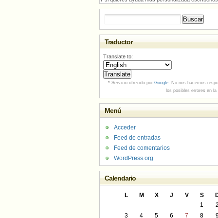
Buscar:
Traductor
Translate to:
* Servicio ofrecido por
Google
. No nos hacemos respo
los posibles errores en la
Menú
Acceder
Feed de entradas
Feed de comentarios
WordPress.org
Calendario
L
M
X
J
V
S
1
3
4
5
6
7
8