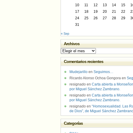
10
11
12
13
14
15
1
17
18
19
20
21
22
2
24
25
26
27
28
29
3
31
« Sep
Archivos
Archivos
Comentarios recientes
Mudejarillo
en
Seguimos…
Ricardo Alonso Ochoa Gongora
en
Se
resignado
en
Carta abierta a Monseñor
por Miguel Sánchez Zambrano.
resignado
en
Carta abierta a Monseñor
por Miguel Sánchez Zambrano.
resignado
en
“Homosexualidad. Las R
de Dios”, de Miguel Sánchez Zambran
Categorías