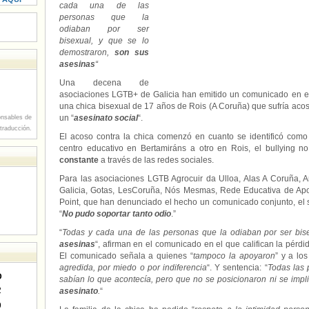
cada una de las
personas que la
odiaban por ser
bisexual, y que se lo
demostraron,
son sus
asesinas
“
Una decena de
asociaciones LGTB+ de Galicia han emitido un comunicado en e
una chica bisexual de 17 años de Rois (A Coruña) que sufría acos
un “
asesinato social
“.
nsables de
 traducción.
El acoso contra la chica comenzó en cuanto se identificó com
centro educativo en Bertamiráns a otro en Rois, el bullying 
constante
a través de las redes sociales.
Para las asociaciones LGTB Agrocuir da Ulloa, Alas A Coruña, A
Galicia, Gotas, LesCoruña, Nós Mesmas, Rede Educativa de Apo
Point, que han denunciado el hecho un comunicado conjunto, el s
“
No pudo soportar tanto odio
.”
“
Todas y cada una de las personas que la odiaban por ser bis
asesinas
“, afirman en el comunicado en el que califican la pérdi
El comunicado señala a quienes “
tampoco la apoyaron
” y a lo
agredida, por miedo o por indiferencia
“. Y sentencia: “
Todas las 
D
sabían lo que acontecía, pero que no se posicionaron ni se impli
2
asesinato
.
“
9