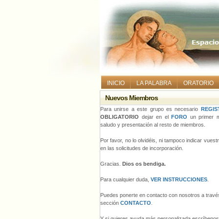
INICIO
LA PALABRA
ORATORIO
Nuevos Miembros
Para unirse a este grupo es necesario
REGIS
OBLIGATORIO
dejar en el
FORO
un primer m
saludo y presentación al resto de miembros.
Por favor, no lo olvidéis, ni tampoco indicar vues
en las solicitudes de incorporación.
Gracias.
Dios os bendiga.
Para cualquier duda,
VER INSTRUCCIONES
.
Puedes ponerte en contacto con nosotros a través
sección
CONTACTO
.
Y si quieres ayuda más personalizada escríbeno