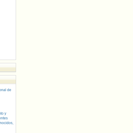
sonal de
to y
entes
nocidos,