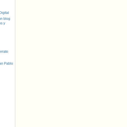
igital
un blog
hs y
errato
an Pablo