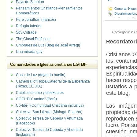
Pays de Zabulon
Pensamientos Cristianos-Pensamientos
General
,
Histo
Homoeróticos
Discriminación
la libertad relig
Père Jonathan (francés)
Refugio Interior
Soy Cofrade
Copyright © 200
The Closet Professor
Recordator
Umbrales de Luz (Blog de José Arregi)
Una mirada gay
Cristianos G
los contenid
Comunidades e Iglesias cristianas LGTBI+
experienci
Espiritualid
Casa de Luz (dejando huella)
hacen respo
Cathedral of Hope/Catedral de la Esperanza
usuarios a p
(Texas, EE.UU.)
este blog.
Católicos homo y bisexuales
CCEI "El Camino" (Perú)
Las imágene
Co-libr-í (Comunidad Cristiana inclusiva)
propiedad de
Colectivo San Lázaro (Málaga, España)
reproducen s
Colectivo Teresa de Cepeda y Ahumada
(Facebook)
lucro. Por s
Colectivo Teresa de Cepeda y Ahumada
cuestión inm
(Instagram)