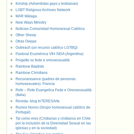
Kinship (Adventistas gays y lesbianas)
LGBT Religious Archives Network
MAR Málaga
New Ways Ministry
Noticias Comunidad Homosexual Católica
Other Sheep
Otras Ovejas
Outreach (un recurso católico LGTBQ)
Pastoral Ecuménica VIH-SIDA (Argentina)
Progetto su fede e omosessualità
Rainbow Baptists
Rainbow Christians
Reconaissance (padres de personas
homosexuales). Francia
Refo – Rete Evangelica Fede e Omosessualità
(Italia)
Revista- blog InTERESArte.
Rumos Novos (Grupo homosexual católico de
Portugal)
Tal como eres (Cristianas y cristianos en Chile
por la inclusión de la Diversidad Sexual en las
iglesias y en la sociedad)