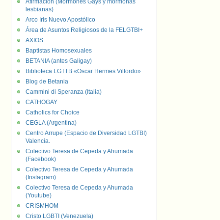
Afirmación (Mormones Gays y mormonas
lesbianas)
Arco Iris Nuevo Apostólico
Área de Asuntos Religiosos de la FELGTBI+
AXIOS
Baptistas Homosexuales
BETANIA (antes Galigay)
Biblioteca LGTTB «Oscar Hermes Villordo»
Blog de Betania
Cammini di Speranza (Italia)
CATHOGAY
Catholics for Choice
CEGLA (Argentina)
Centro Arrupe (Espacio de Diversidad LGTBI)
Valencia.
Colectivo Teresa de Cepeda y Ahumada
(Facebook)
Colectivo Teresa de Cepeda y Ahumada
(Instagram)
Colectivo Teresa de Cepeda y Ahumada
(Youtube)
CRISMHOM
Cristo LGBTI (Venezuela)