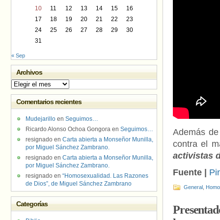
10
11
12
13
14
15
16
17
18
19
20
21
22
23
24
25
26
27
28
29
30
31
« Sep
Archivos
Archivos
Comentarios recientes
Mudejarillo
en
Seguimos…
Ricardo Alonso Ochoa Gongora
en
Seguimos…
Además de l
resignado
en
Carta abierta a Monseñor Munilla,
contra el m
por Miguel Sánchez Zambrano.
activistas 
resignado
en
Carta abierta a Monseñor Munilla,
por Miguel Sánchez Zambrano.
Fuente |
Pi
resignado
en
“Homosexualidad. Las Razones
de Dios”, de Miguel Sánchez Zambrano
General
,
Homof
Categorías
Presentado