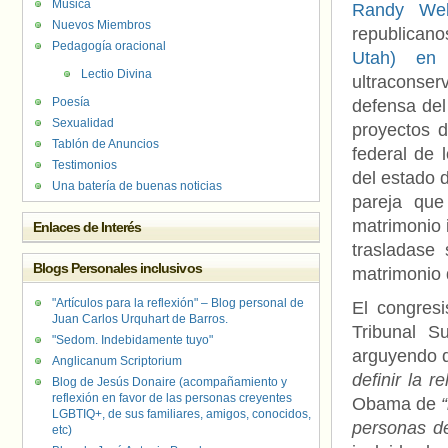
Música
Randy Web
Nuevos Miembros
republica
Pedagogía oracional
Utah) en
Lectio Divina
ultraconse
Poesía
defensa del
Sexualidad
proyectos d
Tablón de Anuncios
federal de
Testimonios
del estado 
Una batería de buenas noticias
pareja que
matrimonio 
Enlaces de Interés
trasladase
Blogs Personales inclusivos
matrimonio 
"Artículos para la reflexión" – Blog personal de
El congres
Juan Carlos Urquhart de Barros.
Tribunal S
"Sedom. Indebidamente tuyo"
arguyendo q
Anglicanum Scriptorium
definir la re
Blog de Jesús Donaire (acompañamiento y
reflexión en favor de las personas creyentes
Obama de
LGBTIQ+, de sus familiares, amigos, conocidos,
personas de
etc)