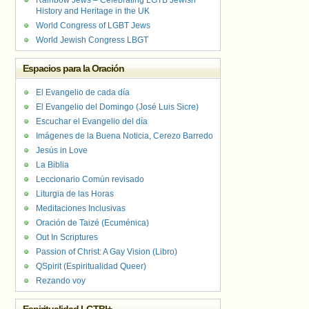
Rainbow Jews – Celebrating LGTB Jewish
History and Heritage in the UK
World Congress of LGBT Jews
World Jewish Congress LBGT
Espacios para la Oración
El Evangelio de cada día
El Evangelio del Domingo (José Luis Sicre)
Escuchar el Evangelio del día
Imágenes de la Buena Noticia, Cerezo Barredo
Jesús in Love
La Biblia
Leccionario Común revisado
Liturgia de las Horas
Meditaciones Inclusivas
Oración de Taizé (Ecuménica)
Out In Scriptures
Passion of Christ: A Gay Vision (Libro)
QSpirit (Espiritualidad Queer)
Rezando voy