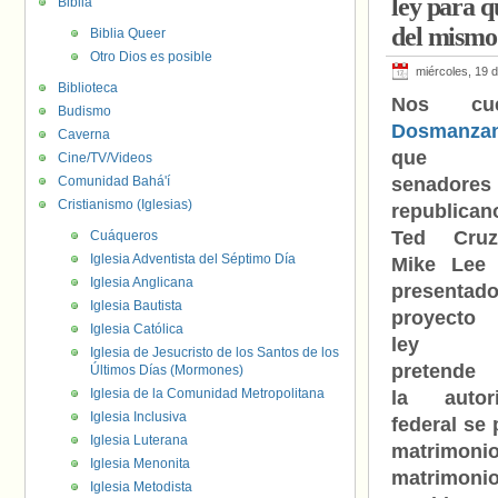
ley para q
Biblia
del mismo
Biblia Queer
Otro Dios es posible
miércoles, 19 
Biblioteca
Nos cue
Budismo
Dosmanza
Caverna
que l
Cine/TV/Videos
Comunidad Bahá'í
senadores
Cristianismo (Iglesias)
republican
Ted Cru
Cuáqueros
Iglesia Adventista del Séptimo Día
Mike Lee
Iglesia Anglicana
presentad
Iglesia Bautista
proyecto
Iglesia Católica
ley q
Iglesia de Jesucristo de los Santos de los
pretende
Últimos Días (Mormones)
Iglesia de la Comunidad Metropolitana
la autor
Iglesia Inclusiva
federal se 
Iglesia Luterana
matrimonio
Iglesia Menonita
matrimoni
Iglesia Metodista