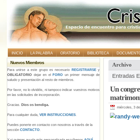
INICIO
LA PALABRA
ORATORIO
BIBLIOTECA
DOCUMENT
Nuevos Miembros
Archivo
Para unirse a este grupo es necesario
REGISTRARSE
y
OBLIGATORIO
dejar en el
FORO
un primer mensaje de
Entradas E
saludo y presentación al resto de miembros.
Un congres
Por favor, no lo olvidéis, ni tampoco indicar vuestros motivos
en las solicitudes de incorporación.
matrimoni
Gracias.
Dios os bendiga.
miércoles, 3 d
Para cualquier duda,
VER INSTRUCCIONES
.
Puedes ponerte en contacto con nosotros a través de la
sección
CONTACTO
.
Y si quieres ayuda más personalizada escríbenos
AQUÍ