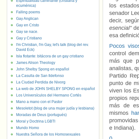
Espiritualidad caminante (cristiana y
los estado
ecuménica)
Falling poems
senador Lee
Gay Anglican
decir, segú
Gay en Cristo
esencial”
de
Gay se nace.
esa definic
Gay y Cristiano
I'm Christian, I'm Gay, let's talk (blog del rev.
Pocos viso
David Eck)
control dem
Isla flotante: bitácora de un gay cristiano
más que pr
James Alison Theology
analistas, 
John Shelby Spong en español
Partido Rep
La Casulla de San Ildefonso
La Ciudad Perdida de Nivorg
punto de m
La web de JOHN SHELBY SPONG en español
viven los E
Los Universículos del Hermano Cortés
propios rep
Mano a mano con el Pastor
más de est
Mesoletot (blog de una mujer judía y lesbiana)
mismos
ha
Moradas de Deus (portugués)
promovidas
Moral y Doctrina LGBTI
e Indiana).
Mundo Homo
Nuestra Señora de los Homosexuales
0