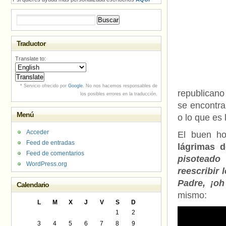
Buscar:
Traductor
Translate to:
* Servicio ofrecido por
Google
. No nos hacemos responsables de
republican
los posibles errores en la traducción.
se encontr
Menú
o lo que es
Acceder
El buen h
Feed de entradas
lágrimas d
Feed de comentarios
pisoteado 
WordPress.org
reescribir 
Padre, ¡oh
Calendario
mismo:
L
M
X
J
V
S
D
1
2
3
4
5
6
7
8
9