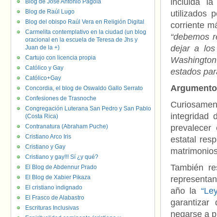
incluida la
Blog de José Antonio Pagola
Blog de Raúl Lugo
utilizados 
Blog del obispo Raúl Vera en Religión Digital
corriente m
Carmelita contemplativo en la ciudad (un blog
“debemos r
oracional en la escuela de Teresa de Jhs y
dejar a los
Juan de la +)
Cartujo con licencia propia
Washington.
Católico y Gay
estados par
Católico+Gay
Argumentos
Concordia, el blog de Oswaldo Gallo Serrato
Confesiones de Trasnoche
Curiosament
Congregación Luterana San Pedro y San Pablo
integridad
(Costa Rica)
Contranatura (Abraham Puche)
prevalecer 
Cristiano Arco Iris
estatal res
Cristiano y Gay
matrimonios
Cristiano y gay!!! Sí ¿y qué?
También res
El Blog de Abdennur Prado
El Blog de Xabier Pikaza
representan
El cristiano indignado
año la
“Ley
El Frasco de Alabastro
garantizar
Escrituras Inclusivas
negarse a p