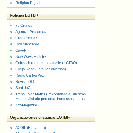
Religión Digital
Noticias LGTBI+
76 Crimes
Agencia Presentes
CromosomaX
Dos Manzanas
Gayety
New Ways Ministry
Outreach (un recurso católico LGTBQ)
Oveja Rosa (Familias diversas)
Radio Carlos Paz
Revista GQ
SentidoG
Trans Lives Matter (Recordando a Nuestros
Muertos/listado personas trans asesinadas)
XtraMagazine
Organizaciones cristianas LGTBI+
ACGIL (Barcelona)