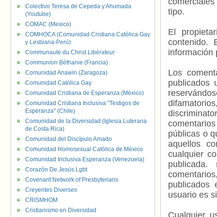
comerciales 
Colectivo Teresa de Cepeda y Ahumada
tipo.
(Youtube)
COMAC (Mexico)
El propieta
COMHOCA (Comunidad Cristiana Católica Gay
contenido. 
y Lesbiana-Perú)
información 
Communauté du Christ Libérateur
Communion Béthanie (Francia)
Los comenta
Comunidad Anawin (Zaragoza)
publicados 
Comunidad Católica Gay
reservándos
Comunidad Cristiana de Esperanza (México)
difamatorio
Comunidad Cristiana Inclusiva "Testigos de
Esperanza" (Chile)
discriminat
Comunidad de la Diversidad (Iglesia Luterana
comentarios
de Costa Rica)
públicas o 
Comunidad del Discípulo Amado
aquellos c
Comunidad Homosexual Católica de México
cualquier c
Comunidad Inclusiva Esperanza (Venezuela)
publicada.
Corazón De Jesús Lgbt
comentarios,
Covenant Network of Presbyterians
publicados 
Creyentes Diverses
usuario es s
CRISMHOM
Cristianismo en Diversidad
Cualquier us