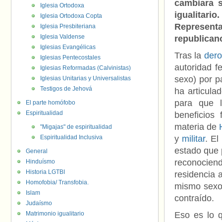
cambiara s
Iglesia Ortodoxa
igualitario
Iglesia Ortodoxa Copta
Represent
Iglesia Presbiteriana
Iglesia Valdense
republican
Iglesias Evangélicas
Tras la
dero
Iglesias Pentecostales
autoridad f
Iglesias Reformadas (Calvinistas)
sexo) por p
Iglesias Unitarias y Universalistas
Testigos de Jehová
ha articula
para que 
El parte homófobo
Espiritualidad
beneficios 
materia de
"Migajas" de espiritualidad
Espiritualidad Inclusiva
y
militar
. El
estado que 
General
reconocien
Hinduísmo
Historia LGTBI
residencia 
Homofobia/ Transfobia.
mismo sexo.
Islam
contraído.
Judaísmo
Matrimonio igualitario
Eso es lo q