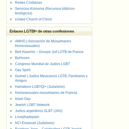
Redes Cristianas
Servicios Koinonia (Recursos bíblicos-
teológicos)
United Church of Christ
Enlaces LGTBI+ de otras confesiones
AMHO ( Asociación de Musulmanes
Homosexuales)
Beit Haverim – Groupe Juif LGTB de France
BuHozen
Congreso Mundial de Judíos LGBT
Gay Spirit
Guimel | Judíos Mexicanos LGTB, Familiares y
Amigos
Hamakom LGBTQI+ (Judaísmo)
Homosexuales musulmanes de Francia
Islam Gay
Jewish LGBT Network
Judíos argentinos GLBT (JAG)
Lovejihadspain
NCI Emanuel (Judaísmo)