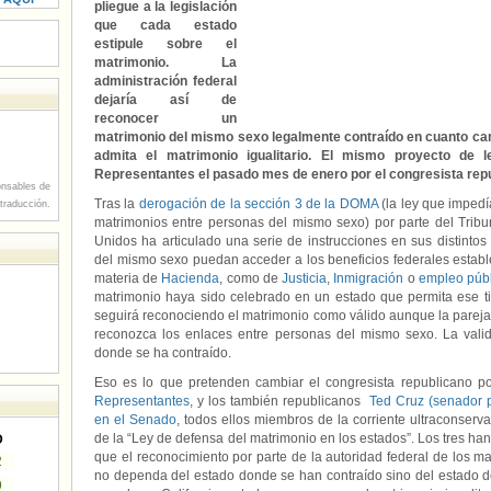
pliegue a la legislación
que cada estado
estipule sobre el
matrimonio. La
administración federal
dejaría así de
reconocer un
matrimonio del mismo sexo legalmente contraído en cuanto cam
admita el matrimonio igualitario. El mismo proyecto de
Representantes el pasado mes de enero por el congresista re
nsables de
Tras la
derogación de la sección 3 de la DOMA
(la ley que impedí
 traducción.
matrimonios entre personas del mismo sexo) por parte del Trib
Unidos ha articulado una serie de instrucciones en sus distinto
del mismo sexo puedan acceder a los beneficios federales establ
materia de
Hacienda
, como de
Justicia
,
Inmigración
o
empleo públi
matrimonio haya sido celebrado en un estado que permita ese ti
seguirá reconociendo el matrimonio como válido aunque la pareja
reconozca los enlaces entre personas del mismo sexo. La vali
donde se ha contraído.
Eso es lo que pretenden cambiar el congresista republicano p
Representantes
, y los también republicanos
Ted Cruz (senador 
en el Senado
, todos ellos miembros de la corriente ultraconser
de la “Ley de defensa del matrimonio en los estados”. Los tres ha
D
que el reconocimiento por parte de la autoridad federal de los 
2
no dependa del estado donde se han contraído sino del estado de
9