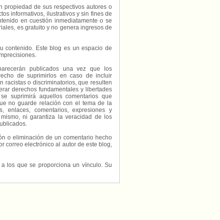
on propiedad de sus respectivos autores o
s informativos, ilustrativos y sin fines de
contenido en cuestión inmediatamente o se
riales, es gratuito y no genera ingresos de
e su contenido. Este blog es un espacio de
imprecisiones.
parecerán publicados una vez que los
echo de suprimirlos en caso de incluir
 racistas o discriminatorios, que resulten
erar derechos fundamentales y libertades
 se suprimirá aquellos comentarios que
ue no guarde relación con el tema de la
, enlaces, comentarios, expresiones y
 mismo, ni garantiza la veracidad de los
ublicados.
ción o eliminación de un comentario hecho
or correo electrónico al autor de este blog,
s a los que se proporciona un vínculo. Su