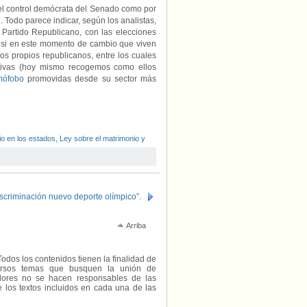
 el control demócrata del Senado como por
 Todo parece indicar, según los analistas,
 Partido Republicano, con las elecciones
r si en este momento de cambio que viven
os propios republicanos, entre los cuales
ativas (hoy mismo recogemos como ellos
mófobo
promovidas desde su sector más
io en los estados
,
Ley sobre el matrimonio y
iscriminación nuevo deporte olímpico”.
Arriba
Todos los contenidos tienen la finalidad de
diversos temas que busquen la unión de
radores no se hacen responsables de las
e los textos incluidos en cada una de las