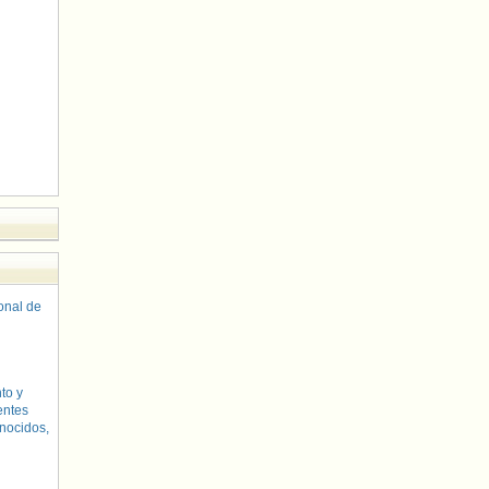
sonal de
to y
entes
nocidos,