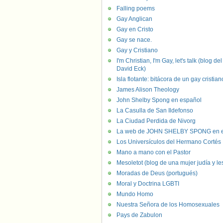
Falling poems
Gay Anglican
Gay en Cristo
Gay se nace.
Gay y Cristiano
I'm Christian, I'm Gay, let's talk (blog del
David Eck)
Isla flotante: bitácora de un gay cristian
James Alison Theology
John Shelby Spong en español
La Casulla de San Ildefonso
La Ciudad Perdida de Nivorg
La web de JOHN SHELBY SPONG en e
Los Universículos del Hermano Cortés
Mano a mano con el Pastor
Mesoletot (blog de una mujer judía y le
Moradas de Deus (portugués)
Moral y Doctrina LGBTI
Mundo Homo
Nuestra Señora de los Homosexuales
Pays de Zabulon