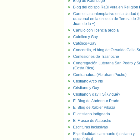
Blog de Raúl Lugo
Blog del obispo Raúl Vera en Religión D
Carmelita contemplativo en la ciudad (
oracional en la escuela de Teresa de J
Juan de la +)
Cartujo con licencia propia
Católico y Gay
Católico+Gay
Concordia, el blog de Oswaldo Gallo S
Confesiones de Trasnoche
Congregación Luterana San Pedro y S
(Costa Rica)
Contranatura (Abraham Puche)
Cristiano Arco Iris
Cristiano y Gay
Cristiano y gay!!! Sí ¿y qué?
El Blog de Abdennur Prado
El Blog de Xabier Pikaza
El cristiano indignado
El Frasco de Alabastro
Escrituras Inclusivas
Espiritualidad caminante (cristiana y
ecuménica)