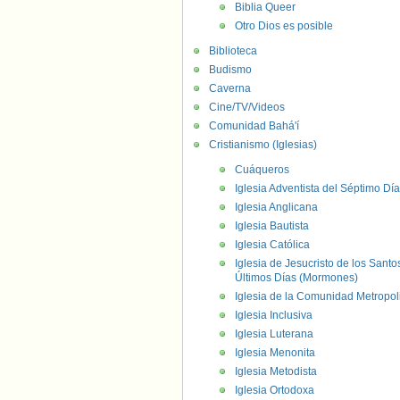
Biblia Queer
Otro Dios es posible
Biblioteca
Budismo
Caverna
Cine/TV/Videos
Comunidad Bahá'í
Cristianismo (Iglesias)
Cuáqueros
Iglesia Adventista del Séptimo Día
Iglesia Anglicana
Iglesia Bautista
Iglesia Católica
Iglesia de Jesucristo de los Santo
Últimos Días (Mormones)
Iglesia de la Comunidad Metropol
Iglesia Inclusiva
Iglesia Luterana
Iglesia Menonita
Iglesia Metodista
Iglesia Ortodoxa