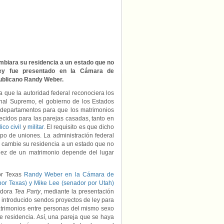
biara su residencia a un estado que no
 ley fue presentado en la Cámara de
publicano Randy Weber.
a que la autoridad federal reconociera los
unal Supremo, el gobierno de los Estados
s departamentos para que los matrimonios
ecidos para las parejas casadas, tanto en
co civil
y
militar
. El requisito es que dicho
po de uniones. La administración federal
 cambie su residencia a un estado que no
dez de un matrimonio depende del lugar
or Texas
Randy Weber en la Cámara de
por Texas) y Mike Lee (senador por Utah)
vadora
Tea Party
, mediante la presentación
n introducido sendos proyectos de ley para
matrimonios entre personas del mismo sexo
 residencia. Así, una pareja que se haya