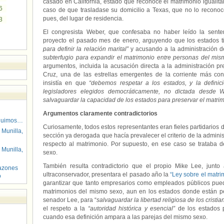
casado en California, estado que reconoce el matrimonio igualitar
6
caso de que trasladase su domicilio a Texas, que no lo reconoc
pues, del lugar de residencia.
3
El congresista Weber, que confesaba no haber leído la sente
proyecto el pasado mes de enero, arguyendo que los estados 
para definir la relación marital”
y acusando a la administración 
subterfugio para expandir el matrimonio entre personas del mis
argumentos, incluida la acusación directa a la administración pre
Cruz, una de las estrellas emergentes de la corriente más co
insistía en que
“debemos respetar
a los estados, y la definic
legisladores elegidos democráticamente, no dictada desde 
salvaguardar la capacidad de los estados para preservar el matrim
Argumentos claramente contradictorios
guimos…
Curiosamente, todos estos representantes eran fieles partidarios 
 Munilla,
sección ya derogada que hacía prevalecer el criterio de la administ
respecto al matrimonio. Por supuesto, en ese caso se trataba 
 Munilla,
sexo.
También resulta contradictorio que el propio Mike Lee, junto 
azones
ultraconservador, presentara el pasado año la
“Ley sobre el matrim
o
garantizar que tanto empresarios como empleados públicos pued
matrimonios del mismo sexo, aun en los estados donde están pe
senador Lee, para “
salvaguardar la libertad religiosa de los cristia
el respeto a la
“autoridad histórica y esencial”
de los estados pa
cuando esa definición ampara a las parejas del mismo sexo.