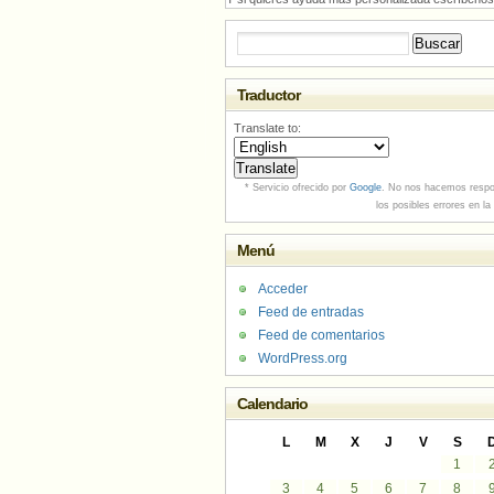
Buscar:
Traductor
Translate to:
* Servicio ofrecido por
Google
. No nos hacemos respo
los posibles errores en la
Menú
Acceder
Feed de entradas
Feed de comentarios
WordPress.org
Calendario
L
M
X
J
V
S
1
3
4
5
6
7
8