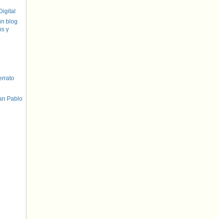
igital
un blog
hs y
errato
an Pablo