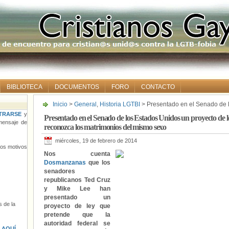
BIBLIOTECA
DOCUMENTOS
FORO
CONTACTO
Inicio
>
General
,
Historia LGTBI
> Presentado en el Senado de l
para que la autoridad federal no reconozca los matrimonios de
TRARSE
y
Presentado en el Senado de los Estados Unidos un proyecto de l
ensaje de
reconozca los matrimonios del mismo sexo
miércoles, 19 de febrero de 2014
tros motivos
Nos cuenta
Dosmanzanas
que los
senadores
republicanos Ted Cruz
y Mike Lee han
presentado un
 de la
proyecto de ley que
pretende que la
autoridad federal se
s
AQUÍ