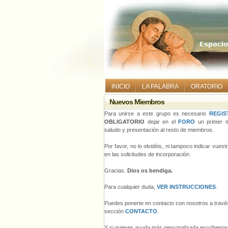
INICIO
LA PALABRA
ORATORIO
Nuevos Miembros
Para unirse a este grupo es necesario
REGIS
OBLIGATORIO
dejar en el
FORO
un primer m
saludo y presentación al resto de miembros.
Por favor, no lo olvidéis, ni tampoco indicar vues
en las solicitudes de incorporación.
Gracias.
Dios os bendiga.
Para cualquier duda,
VER INSTRUCCIONES
.
Puedes ponerte en contacto con nosotros a través
sección
CONTACTO
.
Y si quieres ayuda más personalizada escríbeno