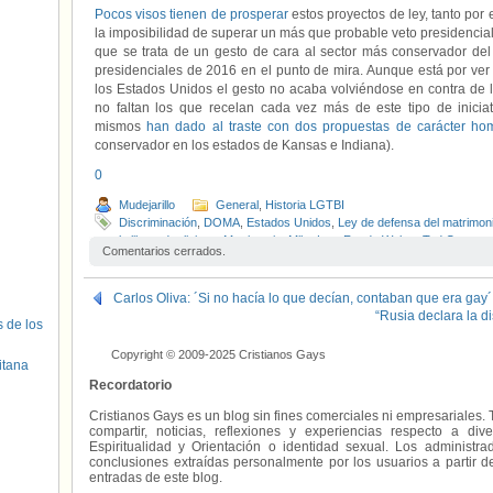
Pocos visos tienen de prosperar
estos proyectos de ley, tanto por
la imposibilidad de superar un más que probable veto presidencial.
que se trata de un gesto de cara al sector más conservador del
presidenciales de 2016 en el punto de mira. Aunque está por ve
los Estados Unidos el gesto no acaba volviéndose en contra de l
no faltan los que recelan cada vez más de este tipo de inici
mismos
han dado al traste con dos propuestas de carácter ho
conservador en los estados de Kansas e Indiana).
0
Mudejarillo
General
,
Historia LGTBI
Discriminación
,
DOMA
,
Estados Unidos
,
Ley de defensa del matrimon
la libertad religiosa
,
Matrimonio
,
Mike Lee
,
Randy Weber
,
Ted Cruz
Comentarios cerrados.
Carlos Oliva: ´Si no hacía lo que decían, contaban que era gay´
“Rusia declara la d
s de los
Copyright © 2009-2025 Cristianos Gays
itana
Recordatorio
Cristianos Gays es un blog sin fines comerciales ni empresariales. 
compartir, noticias, reflexiones y experiencias respecto a 
Espiritualidad y Orientación o identidad sexual. Los administ
conclusiones extraídas personalmente por los usuarios a partir d
entradas de este blog.