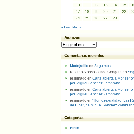
10
11
12
13
14
15
1
17
18
19
20
21
22
2
24
25
26
27
28
« Ene
Mar »
Archivos
Archivos
Comentarios recientes
Mudejarillo
en
Seguimos…
Ricardo Alonso Ochoa Gongora
en
Se
resignado
en
Carta abierta a Monseñor
por Miguel Sánchez Zambrano.
resignado
en
Carta abierta a Monseñor
por Miguel Sánchez Zambrano.
resignado
en
“Homosexualidad. Las R
de Dios”, de Miguel Sánchez Zambran
Categorías
Biblia