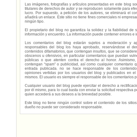
Las imágenes, fotografías y artículos presentadas en este blog s
titulares de derechos de autor y se reproducen solamente para efecto
lucro. Por supuesto, a petición de los autores, se eliminará el 
añadirá un enlace. Este sitio no tiene fines comerciales ni empresa
ningún tipo.
El propietario del blog no garantiza la solidez y la fiabilidad d
información y encuentro. La información puede contener errores e 
Los comentarios del blog estarán sujetos a moderación y a
responsables del blog los haya aprobado, reservándose el der
contenidos difamatorios, que contengan insultos, que se consideren
obscenos u ofensivos, en particular comentarios que puedan vuln
públicas o que atenten contra el derecho al honor. Asimismo,
contengan “spam” o publicidad, así como cualquier comentario q
entrada publicada. no se hace responsable de los contenidos
opiniones vertidas por los usuarios del blog y publicados en el
mismos. El usuario es siempre el responsable de los comentarios p
Cualquier usuario del blog puede ejercitar el derecho a rectifica
por él mismo, para lo cual basta con enviar la solicitud respectiva p
quien accederá a sus deseos a la brevedad posible.
Este blog no tiene ningún control sobre el contenido de los sitio
dueño no puede ser considerado responsable.