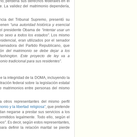
io, perdería sus derechos federales en el
e. La validez del matrimonio dependería,
ncia del Tribunal Supremo, presentó su
tienen
“una autoridad histórica y esencial
del presidente Obama de
“intentar usar un
mo sexo a todos los estados”
. Los mismo
sidencial, eran utilizados por el senador
nservadora del Partido Republicano, que
ión del matrimonio se debe dejar a los
Washington. Este proyecto de ley va a
onio tradicional para sus residentes”
.
de la integridad de la DOMA, incluyendo la
ración federal sobre la legislación estatal
de matrimonios entre personas del mismo
a otros representantes del mismo perfil
onio y la libertad religiosa”
, que pretende
an negarse a prestar sus servicios a los
rmitidos legalmente. Todo ello, según el
nos”
. Es decir, según estos representantes,
ra definir la relación marital se pierde