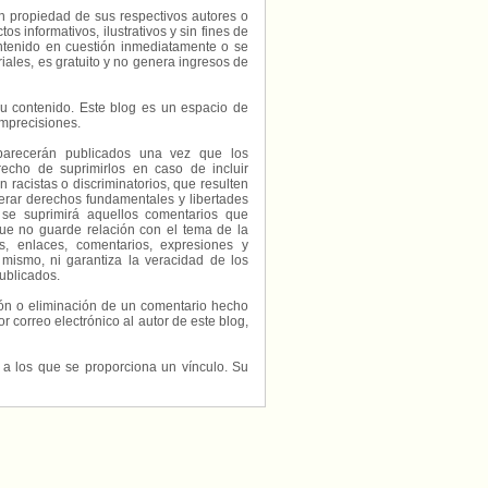
on propiedad de sus respectivos autores o
s informativos, ilustrativos y sin fines de
contenido en cuestión inmediatamente o se
riales, es gratuito y no genera ingresos de
e su contenido. Este blog es un espacio de
imprecisiones.
parecerán publicados una vez que los
echo de suprimirlos en caso de incluir
 racistas o discriminatorios, que resulten
erar derechos fundamentales y libertades
 se suprimirá aquellos comentarios que
ue no guarde relación con el tema de la
, enlaces, comentarios, expresiones y
 mismo, ni garantiza la veracidad de los
ublicados.
ción o eliminación de un comentario hecho
or correo electrónico al autor de este blog,
s a los que se proporciona un vínculo. Su