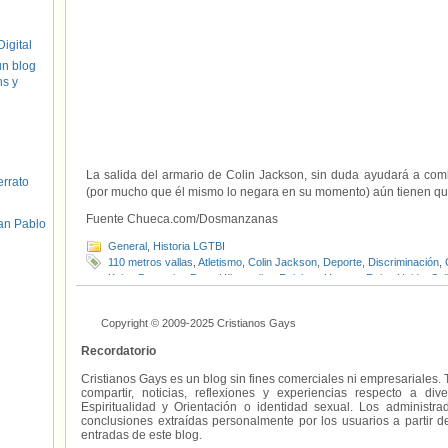
igital
un blog
hs y
La salida del armario de Colin Jackson, sin duda ayudará a comb
errato
(por mucho que él mismo lo negara en su momento) aún tienen que
Fuente Chueca.com/Dosmanzanas
an Pablo
General
,
Historia LGTBI
110 metros vallas
,
Atletismo
,
Colin Jackson
,
Deporte
,
Discriminación
,
Kajsa Bergqvist
,
Peter Häggström
,
Rainbow Heroes
,
Reino Unido
,
Sal
Visibilidad LGTBI
Copyright © 2009-2025 Cristianos Gays
Recordatorio
Cristianos Gays es un blog sin fines comerciales ni empresariales. 
compartir, noticias, reflexiones y experiencias respecto a 
Espiritualidad y Orientación o identidad sexual. Los administ
conclusiones extraídas personalmente por los usuarios a partir d
entradas de este blog.