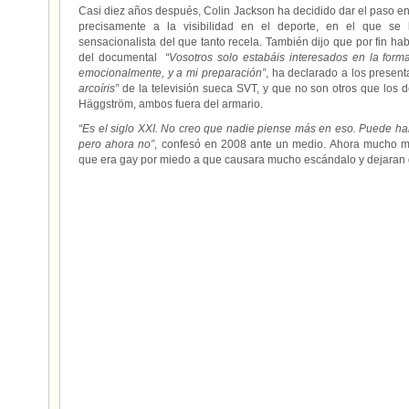
Casi diez años después, Colin Jackson ha decidido dar el paso e
precisamente a la visibilidad en el deporte, en el que se
sensacionalista del que tanto recela. También dijo que por fin h
del documental
“Vosotros solo estabáis interesados en la form
emocionalmente, y a mi preparación”
, ha declarado a los presen
arcoíris”
de la televisión sueca SVT, y que no son otros que los d
Häggström, ambos fuera del armario.
“Es el siglo XXI. No creo que nadie piense más en eso. Puede ha
pero ahora no”
, confesó en 2008 ante un medio. Ahora mucho má
que era gay por miedo a que causara mucho escándalo y dejaran d