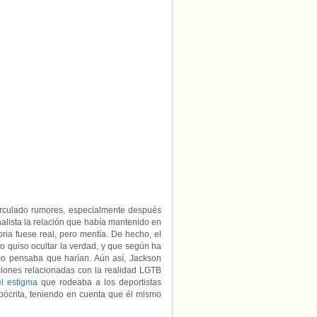
irculado rumores, especialmente después
alista la relación que había mantenido en
ria fuese real, pero mentía. De hecho, el
no quiso ocultar la verdad, y que según ha
mo pensaba que harían. Aún así, Jackson
ciones relacionadas con la realidad LGTB
l estigma
que rodeaba a los deportistas
pócrita, teniendo en cuenta que él mismo