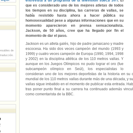
entrevista a un programa de la televisión sueca SVT
. El
que es considerado uno de los mejores atletas de todos
los tiempos en su disciplina, las carreras de vallas, se
había resistido hasta ahora a hacer pública su
homosexualidad pese a algunas informaciones que en su
momento aparecieron en prensa sensacionalista.
Jackson, de 50 años, cree que ha llegado por fin el
momento de dar el paso.
Jackson es un atleta galés, hijo de padre jamaicano y madre
escocesa. Ha sido dos veces campeón del mundo (1993 y
nsables de
1999) y cuatro veces campeón de Europa (1990, 1994, 1998
 traducción.
y 2002) en la disciplina atlética de los 110 metros vallas. Y
aunque en los Juegos Olímpicos no pudo lograr el oro (fue
subcampeón olímpico en Seúl), los especialistas lo
consideran uno de los mejores deportistas de la historia en su 
mundial de los 110 metros vallas durante más de una década, y s
vallas sigue imbatido en el momento de publicar esta entrada. Habl
tras poner punto final a su carrera ha continuado además vincul
como comentarista de la BBC.
D
2
9