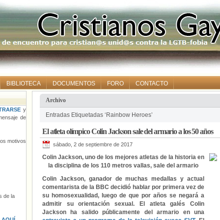
BIBLIOTECA
DOCUMENTOS
FORO
CONTACTO
Archivo
TRARSE
y
Entradas Etiquetadas ‘Rainbow Heroes’
ensaje de
El atleta olímpico Colin Jackson sale del armario a los 50 años
tros motivos
sábado, 2 de septiembre de 2017
Colin Jackson, uno de los mejores atletas de la historia en
la disciplina de los 110 metros vallas, sale del armario
Colin Jackson, ganador de muchas medallas y actual
comentarista de la BBC decidió hablar por primera vez de
su homosexualidad, luego de que por años se negará a
 de la
admitir su orientación sexual. El atleta galés Colin
Jackson ha salido públicamente del armario en una
s
AQUÍ