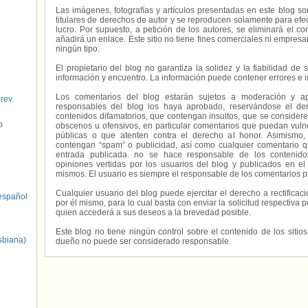
Las imágenes, fotografías y artículos presentadas en este blog s
titulares de derechos de autor y se reproducen solamente para efecto
lucro. Por supuesto, a petición de los autores, se eliminará el 
añadirá un enlace. Este sitio no tiene fines comerciales ni empresa
ningún tipo.
El propietario del blog no garantiza la solidez y la fiabilidad d
información y encuentro. La información puede contener errores e 
Los comentarios del blog estarán sujetos a moderación y a
 rev.
responsables del blog los haya aprobado, reservándose el der
contenidos difamatorios, que contengan insultos, que se consideren
o
obscenos u ofensivos, en particular comentarios que puedan vuln
públicas o que atenten contra el derecho al honor. Asimismo,
contengan “spam” o publicidad, así como cualquier comentario q
entrada publicada. no se hace responsable de los contenidos
opiniones vertidas por los usuarios del blog y publicados en el
mismos. El usuario es siempre el responsable de los comentarios p
Cualquier usuario del blog puede ejercitar el derecho a rectifica
spañol
por él mismo, para lo cual basta con enviar la solicitud respectiva p
quien accederá a sus deseos a la brevedad posible.
Este blog no tiene ningún control sobre el contenido de los sitio
sbiana)
dueño no puede ser considerado responsable.