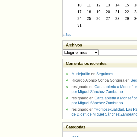
10
11
12
13
14
15
1
17
18
19
20
21
22
2
24
25
26
27
28
29
3
31
« Sep
Archivos
Archivos
Comentarios recientes
Mudejarillo
en
Seguimos…
Ricardo Alonso Ochoa Gongora
en
Se
resignado
en
Carta abierta a Monseñor
por Miguel Sánchez Zambrano.
resignado
en
Carta abierta a Monseñor
por Miguel Sánchez Zambrano.
resignado
en
“Homosexualidad. Las R
de Dios”, de Miguel Sánchez Zambran
Categorías