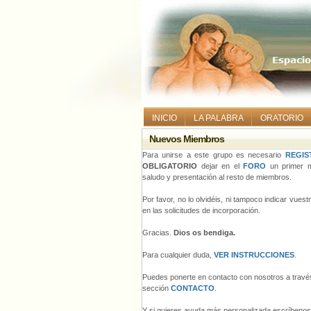
INICIO
LA PALABRA
ORATORIO
Nuevos Miembros
Para unirse a este grupo es necesario
REGIS
OBLIGATORIO
dejar en el
FORO
un primer m
saludo y presentación al resto de miembros.
Por favor, no lo olvidéis, ni tampoco indicar vues
en las solicitudes de incorporación.
Gracias.
Dios os bendiga.
Para cualquier duda,
VER INSTRUCCIONES
.
Puedes ponerte en contacto con nosotros a través
sección
CONTACTO
.
Y si quieres ayuda más personalizada escríbeno