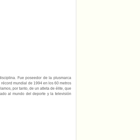
los
50
años
disciplina. Fue poseedor de la plusmarca
u récord mundial de 1994 en los 60 metros
amos, por tanto, de un atleta de élite, que
ado al mundo del deporte y la televisión