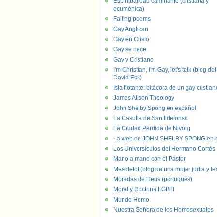
Espiritualidad caminante (cristiana y
ecuménica)
Falling poems
Gay Anglican
Gay en Cristo
Gay se nace.
Gay y Cristiano
I'm Christian, I'm Gay, let's talk (blog del
David Eck)
Isla flotante: bitácora de un gay cristian
James Alison Theology
John Shelby Spong en español
La Casulla de San Ildefonso
La Ciudad Perdida de Nivorg
La web de JOHN SHELBY SPONG en e
Los Universículos del Hermano Cortés
Mano a mano con el Pastor
Mesoletot (blog de una mujer judía y le
Moradas de Deus (portugués)
Moral y Doctrina LGBTI
Mundo Homo
Nuestra Señora de los Homosexuales