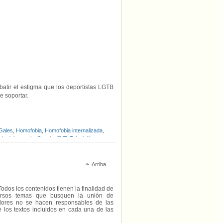
atir el estigma que los deportistas LGTB
 soportar.
Gales
,
Homofobia
,
Homofobia internalizada
,
ida del armario
,
Suecia
,
SVT
,
Televisión
,
Arriba
Todos los contenidos tienen la finalidad de
diversos temas que busquen la unión de
radores no se hacen responsables de las
e los textos incluidos en cada una de las