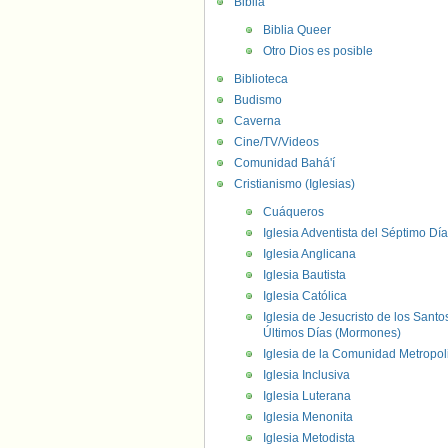
Biblia
Biblia Queer
Otro Dios es posible
Biblioteca
Budismo
Caverna
Cine/TV/Videos
Comunidad Bahá'í
Cristianismo (Iglesias)
Cuáqueros
Iglesia Adventista del Séptimo Día
Iglesia Anglicana
Iglesia Bautista
Iglesia Católica
Iglesia de Jesucristo de los Santo
Últimos Días (Mormones)
Iglesia de la Comunidad Metropol
Iglesia Inclusiva
Iglesia Luterana
Iglesia Menonita
Iglesia Metodista