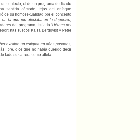
n un contexto, el de un programa dedicado
 ha sentido cómodo, lejos del enfoque
abló de su homosexualidad por el concepto
a en la que me afectaba en lo deportivo,
tadores del programa, titulado
“Héroes del
eportistas suecos Kajsa Bergqvist y Peter
ber existido un estigma en años pasados,
s libre, dice que no había querido decir
e lado su carrera como atleta.