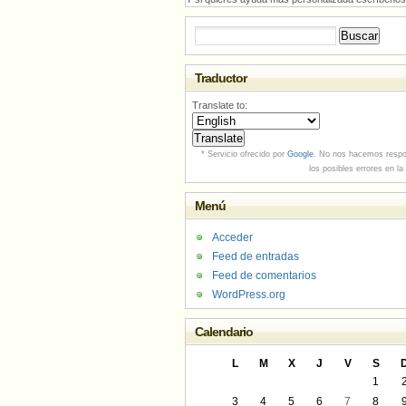
Buscar:
Traductor
Translate to:
* Servicio ofrecido por
Google
. No nos hacemos respo
los posibles errores en la
Menú
Acceder
Feed de entradas
Feed de comentarios
WordPress.org
Calendario
L
M
X
J
V
S
1
3
4
5
6
7
8