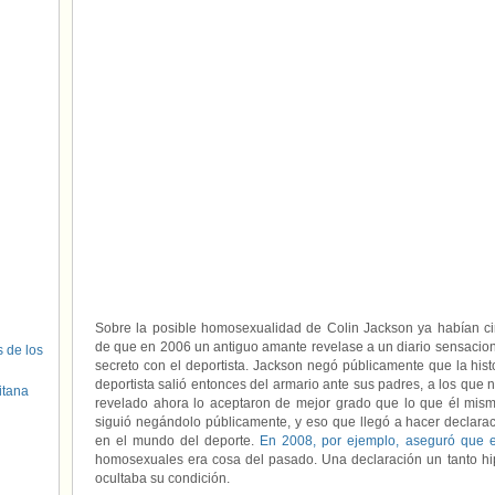
Sobre la posible homosexualidad de Colin Jackson ya habían c
de que en 2006 un antiguo amante revelase a un diario sensacion
s de los
secreto con el deportista. Jackson negó públicamente que la histo
deportista salió entonces del armario ante sus padres, a los que 
itana
revelado ahora lo aceptaron de mejor grado que lo que él mis
siguió negándolo públicamente, y eso que llegó a hacer declara
en el mundo del deporte.
En 2008, por ejemplo, aseguró que e
homosexuales era cosa del pasado. Una declaración un tanto hi
ocultaba su condición.