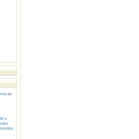
sonal de
to y
entes
nocidos,