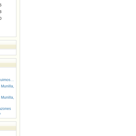
6
3
0
guimos…
 Munilla,
 Munilla,
azones
o