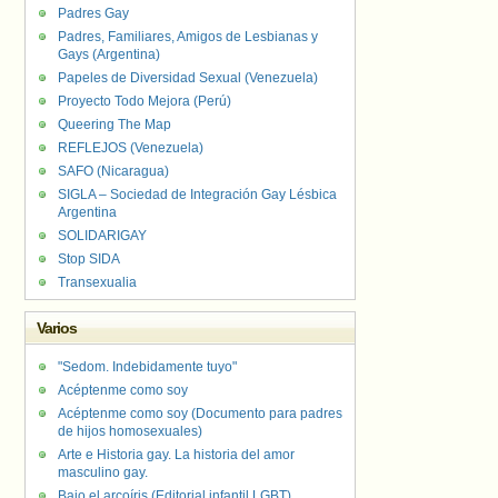
Padres Gay
Padres, Familiares, Amigos de Lesbianas y
Gays (Argentina)
Papeles de Diversidad Sexual (Venezuela)
Proyecto Todo Mejora (Perú)
Queering The Map
REFLEJOS (Venezuela)
SAFO (Nicaragua)
SIGLA – Sociedad de Integración Gay Lésbica
Argentina
SOLIDARIGAY
Stop SIDA
Transexualia
Varios
"Sedom. Indebidamente tuyo"
Acéptenme como soy
Acéptenme como soy (Documento para padres
de hijos homosexuales)
Arte e Historia gay. La historia del amor
masculino gay.
Bajo el arcoíris (Editorial infantil LGBT).