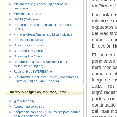
Misioneros Anglicanos Legionarios de
multitudes ”
Jesucristo
Movimiento Arco Iris
Los notario
OASIS (California)
mismo sexo 
Peregrino Reformado (Bautista Reformada
expuestos a
Bíblica)
del Registr
Primera Iglesia Cristiana Bíblica Inclusiva
notarios q
Protestants Inclusius
Dirección N
Queer Spirit Church
Queering The Church
El número 
Queering The Church
pendientes 
Reconciling Ministries Network (Iglesia
Metodista, en inglés)
matrimonios
Revista- blog InTERESArte.
como en el
St Sebastians Inclusive Church (Maspalomas
luego de ca
.Playa del Inglés. Gran Canaria)
2015. Tres 
Directorio de Iglesias, recursos, libros....
logró regist
partes con
@reverendally
continuació
Acéptenme como soy
del matrimo
Acéptenme como soy (Documento para padres
de hijos homosexuales)