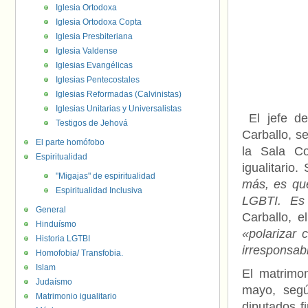
Iglesia Ortodoxa
Iglesia Ortodoxa Copta
Iglesia Presbiteriana
Iglesia Valdense
Iglesias Evangélicas
Iglesias Pentecostales
Iglesias Reformadas (Calvinistas)
Iglesias Unitarias y Universalistas
El jefe de
Testigos de Jehová
Carballo, s
El parte homófobo
la Sala Co
Espiritualidad
igualitario.
"Migajas" de espiritualidad
más, es que
Espiritualidad Inclusiva
LGBTI. Es 
General
Carballo, 
Hinduísmo
«polarizar 
Historia LGTBI
irresponsab
Homofobia/ Transfobia.
Islam
El matrimon
Judaísmo
mayo, segú
Matrimonio igualitario
diputados f