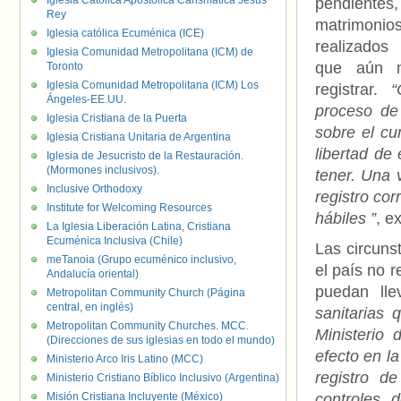
Iglesia Católica Apostólica Carismática Jesús
pendien
Rey
matrimoni
Iglesia católica Ecuménica (ICE)
realizados
Iglesia Comunidad Metropolitana (ICM) de
que aún 
Toronto
Iglesia Comunidad Metropolitana (ICM) Los
registrar.
“
Ángeles-EE.UU.
proceso de 
Iglesia Cristiana de la Puerta
sobre el cu
Iglesia Cristiana Unitaria de Argentina
libertad de
Iglesia de Jesucristo de la Restauración.
(Mormones inclusivos).
tener. Una 
Inclusive Orthodoxy
registro co
Institute for Welcoming Resources
hábiles ”
, e
La Iglesia Liberación Latina, Cristiana
Ecuménica Inclusiva (Chile)
Las circuns
meTanoia (Grupo ecuménico inclusivo,
el país no 
Andalucía oriental)
puedan lle
Metropolitan Community Church (Página
central, en inglés)
sanitarias
Metropolitan Community Churches. MCC.
Ministerio
(Direcciones de sus iglesias en todo el mundo)
efecto en l
Ministerio Arco Iris Latino (MCC)
registro d
Ministerio Cristiano Bíblico Inclusivo (Argentina)
Misión Cristiana Incluyente (México)
controles 