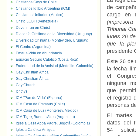
La legaliza
Cristianos Gays de Chile
de campaña
Cristianos lgttbiq Argentina (ICM)
cargo en
Cristianos Unitarios (Mexico)
(impresora
Cristo LGBTI (Venezuela)
Devenir un en Christ
Tribunal Con
Diaconía Cristiana en la Diversidad (Uruguay)
lunes 26 de
Diversidad Cristiana (Montevideo, Uruguay)
que la ple
El Centro (Argentina)
presidente 
Emaus-Vida en Abundancia
Espacio Seguro Católico (Costa Rica)
Este 26 de 
Fraternidad de la Amistad (Medellin, Colombia)
la fecha lí
Gay Christian África
el Congre
Gay Christian África
ninguna mod
Gay Church
que permit
Ichthys
el registro
ICM "Pan de Vida" (España)
ICM Casa de Emmaus (Chile)
personas de
ICM Casa de Luz (Monterrey, México)
El martes
ICM Tigre, Buenos Aires (Argentina)
datos del R
Iglesia Casa Abba Padre. Bogotá (Colombia)
54 solici
Iglesia Católica Antigua