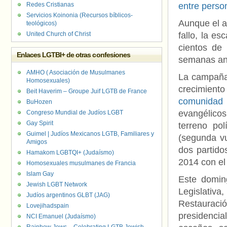
Redes Cristianas
entre perso
Servicios Koinonia (Recursos bíblicos-
Aunque el a
teológicos)
United Church of Christ
fallo, la es
cientos de
Enlaces LGTBI+ de otras confesiones
semanas ant
AMHO ( Asociación de Musulmanes
La campaña 
Homosexuales)
crecimient
Beit Haverim – Groupe Juif LGTB de France
comunidad
BuHozen
evangélico
Congreso Mundial de Judíos LGBT
Gay Spirit
terreno po
Guimel | Judíos Mexicanos LGTB, Familiares y
(segunda vu
Amigos
dos partido
Hamakom LGBTQI+ (Judaísmo)
2014 con el 
Homosexuales musulmanes de Francia
Islam Gay
Este domin
Jewish LGBT Network
Legislati
Judíos argentinos GLBT (JAG)
Restauraci
Lovejihadspain
presidenci
NCI Emanuel (Judaísmo)