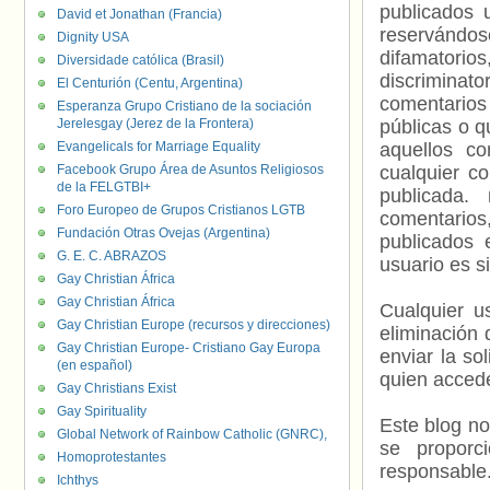
publicados 
David et Jonathan (Francia)
reservándos
Dignity USA
difamatorio
Diversidade católica (Brasil)
discriminat
El Centurión (Centu, Argentina)
comentarios
Esperanza Grupo Cristiano de la sociación
Jerelesgay (Jerez de la Frontera)
públicas o 
Evangelicals for Marriage Equality
aquellos c
Facebook Grupo Área de Asuntos Religiosos
cualquier c
de la FELGTBI+
publicada.
Foro Europeo de Grupos Cristianos LGTB
comentarios,
Fundación Otras Ovejas (Argentina)
publicados 
G. E. C. ABRAZOS
usuario es s
Gay Christian África
Gay Christian África
Cualquier us
Gay Christian Europe (recursos y direcciones)
eliminación 
Gay Christian Europe- Cristiano Gay Europa
enviar la so
(en español)
quien accede
Gay Christians Exist
Gay Spirituality
Este blog no
Global Network of Rainbow Catholic (GNRC),
se proporc
Homoprotestantes
responsable
Ichthys