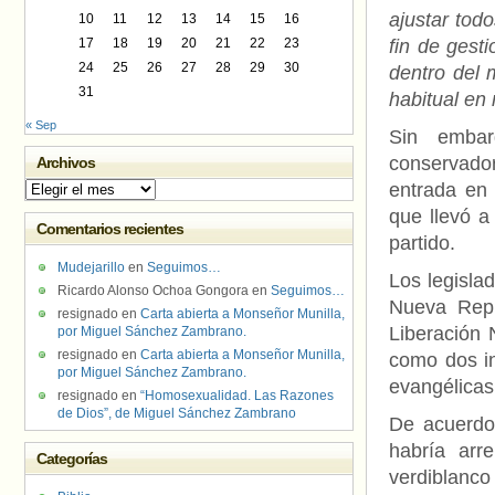
ajustar todo
10
11
12
13
14
15
16
17
18
19
20
21
22
23
fin de gest
24
25
26
27
28
29
30
dentro del 
31
habitual en 
« Sep
Sin embar
conservad
Archivos
entrada en 
Archivos
que llevó a
Comentarios recientes
partido.
Mudejarillo
en
Seguimos…
Los legisla
Ricardo Alonso Ochoa Gongora
en
Seguimos…
Nueva Repú
resignado
en
Carta abierta a Monseñor Munilla,
Liberación 
por Miguel Sánchez Zambrano.
resignado
en
Carta abierta a Monseñor Munilla,
como dos i
por Miguel Sánchez Zambrano.
evangélicas
resignado
en
“Homosexualidad. Las Razones
de Dios”, de Miguel Sánchez Zambrano
De acuerdo
habría arr
Categorías
verdiblanco