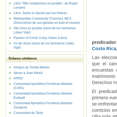
Libro "Otro cristianismo es posible", de Roger
Lenaers
Libro: Sobre la Opción por los Pobres.
Metropolitan Community Churches. MCC.
(Direcciones de sus iglesias en todo el mundo)
Otro Dios es posible (serie de los hermanos
López Vigil)
Passion of Christ: A Gay Vision (Libro)
predicador
Un tal Jesús (serie de los hermanos López
Vigil)
Costa Rica
Las elecci
Enlaces cristianos
que el cand
Amigos de Tomás Merton
encuestas a
Apoyo a Juan Masiá
matrimonio
ATRIO
Derechos 
Comunidad Apostólica Fronteras Abiertas
(CAFA)
El predica
Comunidad Apostólica Fronteras Abiertas
primera vue
Euskadi
Comunidad Apostólica Fronteras Abiertas
se enfrentar
Zaragoza
comicios en
Comunidad de Taizé
cifra más al