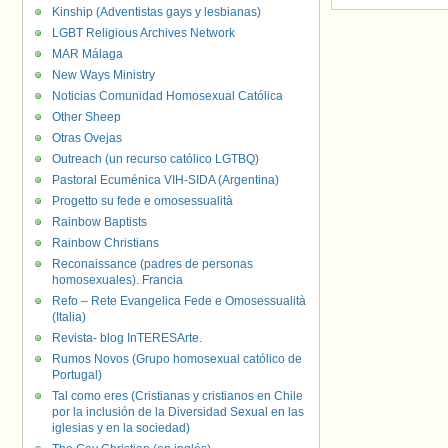
Kinship (Adventistas gays y lesbianas)
LGBT Religious Archives Network
MAR Málaga
New Ways Ministry
Noticias Comunidad Homosexual Católica
Other Sheep
Otras Ovejas
Outreach (un recurso católico LGTBQ)
Pastoral Ecuménica VIH-SIDA (Argentina)
Progetto su fede e omosessualità
Rainbow Baptists
Rainbow Christians
Reconaissance (padres de personas
homosexuales). Francia
Refo – Rete Evangelica Fede e Omosessualità
(Italia)
Revista- blog InTERESArte.
Rumos Novos (Grupo homosexual católico de
Portugal)
Tal como eres (Cristianas y cristianos en Chile
por la inclusión de la Diversidad Sexual en las
iglesias y en la sociedad)