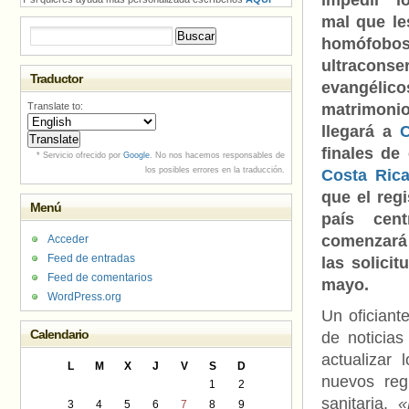
impedir lo
mal que le
Buscar:
homófobo
ultracons
Traductor
evangél
Translate to:
matrimonio
llegará a
C
finales de
* Servicio ofrecido por
Google
. No nos hacemos responsables de
los posibles errores en la traducción.
Costa Ric
que el regi
Menú
país cent
comenzará
Acceder
Feed de entradas
las solici
Feed de comentarios
mayo.
WordPress.org
Un oficiante
Calendario
de noticia
actualizar 
L
M
X
J
V
S
D
nuevos reg
1
2
sanitaria.
«
3
4
5
6
7
8
9