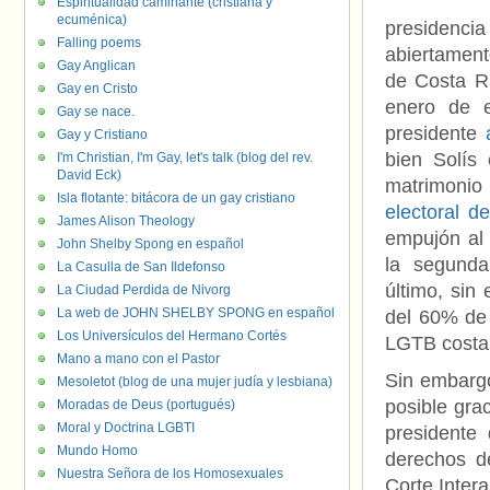
Espiritualidad caminante (cristiana y
ecuménica)
presidencia
Falling poems
abiertament
Gay Anglican
de Costa Ri
Gay en Cristo
enero de e
Gay se nace.
presidente
Gay y Cristiano
bien Solís
I'm Christian, I'm Gay, let's talk (blog del rev.
David Eck)
matrimonio 
Isla flotante: bitácora de un gay cristiano
electoral d
James Alison Theology
empujón al 
John Shelby Spong en español
la segunda 
La Casulla de San Ildefonso
último, sin
La Ciudad Perdida de Nivorg
La web de JOHN SHELBY SPONG en español
del 60% de 
Los Universículos del Hermano Cortés
LGTB costar
Mano a mano con el Pastor
Sin embargo
Mesoletot (blog de una mujer judía y lesbiana)
posible gra
Moradas de Deus (portugués)
Moral y Doctrina LGBTI
presidente 
Mundo Homo
derechos d
Nuestra Señora de los Homosexuales
Corte Inte