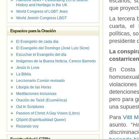
escaños, so
Rainbow Jews – Celebrating LGTB Jewish
History and Heritage in the UK
que proyect
World Congress of LGBT Jews
La tercera 
World Jewish Congress LBGT
cuarta, el
Espacios para la Oración
políticas, s
presidente 
El Evangelio de cada día
El Evangelio del Domingo (José Luis Sicre)
La conspir
Escuchar el Evangelio del día
costarrice
Imágenes de la Buena Noticia, Cerezo Barredo
Jesús in Love
En Costa 
La Biblia
homosexual
Leccionario Común revisado
violaciones
Liturgia de las Horas
detenciones 
Meditaciones Inclusivas
pero para g
Oración de Taizé (Ecuménica)
una supuest
Out In Scriptures
Passion of Christ: A Gay Vision (Libro)
Para
Vitit 
QSpirit (Espiritualidad Queer)
asunto. “
Ha
Rezando voy
discriminac