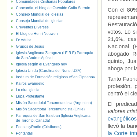
Comunidades Cristianas Populares
Concordia, el blog de Oswaldo Gallo Serrato
Con el 80% 
Consejo Mundial de Iglesias
represent
Consejo Mundial de Iglesias
Restauració
Creyentes Diverses
votos. Lo s
El blog de Henri Nouwen
21,6%, casi
Fe Adulta
Nacional (
Grupos de Jesús
Iglesia Anglicana Zaragoza (I.E.R.E) Parroquia
abogado Ro
de San Andres Apóstol
quinto, Ju
Iglesia según el Evangelio hoy
aboga por 
Iglesia Unida (Carolina del Norte, USA)
Instituto de Formación religiosa «San Cipriano»
Tanto Fabri
Kairos Evangelio
profesión, 
La otra Iglesia.
centró el ci
Lupa Protestante
Misión Sacerdotal Tercermundista (Argentina)
El predica
Misión Sacerdotal Tercermundista (Chile)
valores cris
Parroquia de San Esteban (Iglesia Anglicana
evangélicos
de Toronto, Canadá)
llevó la ba
PodcastyRadio (Cristianos)
la Corte I
Por tantas