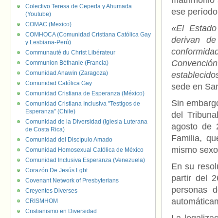
matrimonio 
Colectivo Teresa de Cepeda y Ahumada
ese período
(Youtube)
COMAC (Mexico)
«El Estado
COMHOCA (Comunidad Cristiana Católica Gay
derivan de
y Lesbiana-Perú)
conformidad
Communauté du Christ Libérateur
Convenció
Communion Béthanie (Francia)
Comunidad Anawin (Zaragoza)
establecido
Comunidad Católica Gay
sede en San
Comunidad Cristiana de Esperanza (México)
Sin embargo,
Comunidad Cristiana Inclusiva "Testigos de
Esperanza" (Chile)
del Tribuna
Comunidad de la Diversidad (Iglesia Luterana
agosto de 
de Costa Rica)
Familia, qu
Comunidad del Discípulo Amado
mismo sexo
Comunidad Homosexual Católica de México
Comunidad Inclusiva Esperanza (Venezuela)
En su resol
Corazón De Jesús Lgbt
partir del 
Covenant Network of Presbyterians
personas d
Creyentes Diverses
automáticam
CRISMHOM
Cristianismo en Diversidad