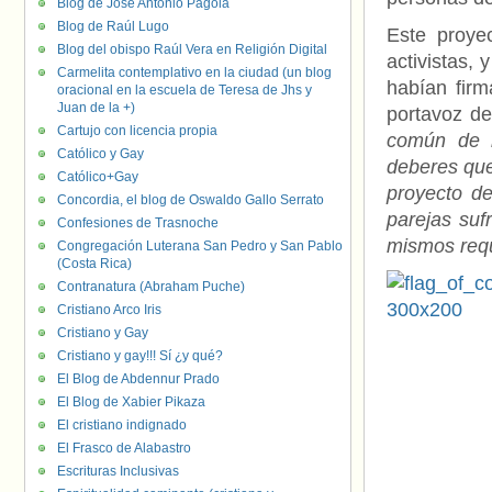
Blog de José Antonio Pagola
Blog de Raúl Lugo
Este proye
Blog del obispo Raúl Vera en Religión Digital
activistas,
Carmelita contemplativo en la ciudad (un blog
habían firm
oracional en la escuela de Teresa de Jhs y
Juan de la +)
portavoz de
Cartujo con licencia propia
común de l
Católico y Gay
deberes que
Católico+Gay
proyecto d
Concordia, el blog de Oswaldo Gallo Serrato
parejas suf
Confesiones de Trasnoche
mismos requ
Congregación Luterana San Pedro y San Pablo
(Costa Rica)
Contranatura (Abraham Puche)
Cristiano Arco Iris
Cristiano y Gay
Cristiano y gay!!! Sí ¿y qué?
El Blog de Abdennur Prado
El Blog de Xabier Pikaza
El cristiano indignado
El Frasco de Alabastro
Escrituras Inclusivas