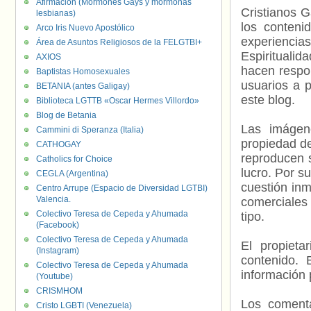
Afirmación (Mormones Gays y mormonas
Cristianos G
lesbianas)
los contenid
Arco Iris Nuevo Apostólico
experienci
Área de Asuntos Religiosos de la FELGTBI+
Espiritualid
AXIOS
hacen respo
Baptistas Homosexuales
usuarios a p
BETANIA (antes Galigay)
este blog.
Biblioteca LGTTB «Oscar Hermes Villordo»
Blog de Betania
Las imágene
Cammini di Speranza (Italia)
propiedad de
CATHOGAY
reproducen s
Catholics for Choice
lucro. Por s
CEGLA (Argentina)
cuestión inm
Centro Arrupe (Espacio de Diversidad LGTBI)
Valencia.
comerciales 
Colectivo Teresa de Cepeda y Ahumada
tipo.
(Facebook)
Colectivo Teresa de Cepeda y Ahumada
El propieta
(Instagram)
contenido. 
Colectivo Teresa de Cepeda y Ahumada
información 
(Youtube)
CRISMHOM
Los comenta
Cristo LGBTI (Venezuela)