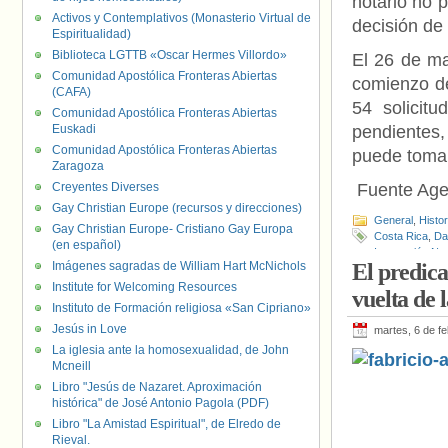
notario no 
Activos y Contemplativos (Monasterio Virtual de
decisión de 
Espiritualidad)
Biblioteca LGTTB «Oscar Hermes Villordo»
El 26 de ma
Comunidad Apostólica Fronteras Abiertas
comienzo de
(CAFA)
54 solicit
Comunidad Apostólica Fronteras Abiertas
Euskadi
pendientes,
Comunidad Apostólica Fronteras Abiertas
puede tomar
Zaragoza
Creyentes Diverses
Fuente Age
Gay Christian Europe (recursos y direcciones)
General
,
Histo
Gay Christian Europe- Cristiano Gay Europa
Costa Rica
,
Da
(en español)
Integración Na
Imágenes sagradas de William Hart McNichols
El predic
Ciudadana
,
Par
Institute for Welcoming Resources
vuelta de 
Instituto de Formación religiosa «San Cipriano»
Jesús in Love
martes, 6 de f
La iglesia ante la homosexualidad, de John
Mcneill
Libro "Jesús de Nazaret. Aproximación
histórica" de José Antonio Pagola (PDF)
Libro "La Amistad Espiritual", de Elredo de
Rieval.