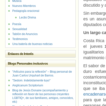
Música
discutido y
Nuevos Miembros
Pedagogía oracional
Sin embargo
Lectio Divina
es un asun
diputados c
Poesía
Sexualidad
Un largo ca
Tablón de Anuncios
Testimonios
Costa Rica 
Una batería de buenas noticias
el jueves 
Igualitari
Enlaces de Interés
matrimonio 
Blogs Personales inclusivos
El sabor de
duro esfue
"Artículos para la reflexión" – Blog personal de
Juan Carlos Urquhart de Barros.
costarri
"Sedom. Indebidamente tuyo"
inconstituc
Anglicanum Scriptorium
que se iba
Blog de Jesús Donaire (acompañamiento y
encadenarse
reflexión en favor de las personas creyentes
LGBTIQ+, de sus familiares, amigos, conocidos,
para que la
etc)
personas de