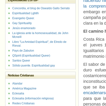
Espiritualidad LGTBI+
haciendo hi
la compren
Concordia, el blog de Oswaldo Gallo Serrato
embargo en
Espiritualidad Lgbtih
campaña par
Evangelio Queer.
clara en la
Gay Spirituality
Jesús enamorado
El camino h
La iglesia ante la homosexualidad, de John
Mcneill
Costa Rica 
Libro "La Amistad Espiritual", de Elredo de
el jueves 
Rieval.
Igualitari
Pays de Zabulon
QSpirit (Espiritualidad Queer)
matrimonio 
Santos Queer
El sabor de
Sólido puente. Espiritualidad gay
duro esfue
Noticias Cristianas
costarri
inconstituc
Alandar
que se iba
América Magazine
encadenarse
Eclesalia
para que la
Eclesalia (información religiosa)
Redes Cristianas
personas de