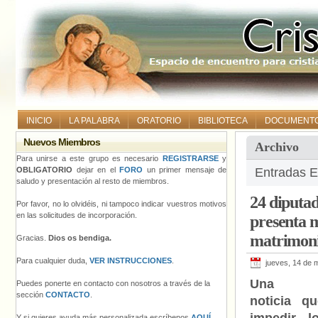
INICIO
LA PALABRA
ORATORIO
BIBLIOTECA
DOCUMENT
Nuevos Miembros
Archivo
Para unirse a este grupo es necesario
REGISTRARSE
y
OBLIGATORIO
dejar en el
FORO
un primer mensaje de
Entradas E
saludo y presentación al resto de miembros.
24 diputad
Por favor, no lo olvidéis, ni tampoco indicar vuestros motivos
en las solicitudes de incorporación.
presenta m
matrimonio
Gracias.
Dios os bendiga.
Para cualquier duda,
VER INSTRUCCIONES
.
jueves, 14 de 
Una exa
Puedes ponerte en contacto con nosotros a través de la
sección
CONTACTO
.
noticia q
Y si quieres ayuda más personalizada escríbenos
AQUÍ