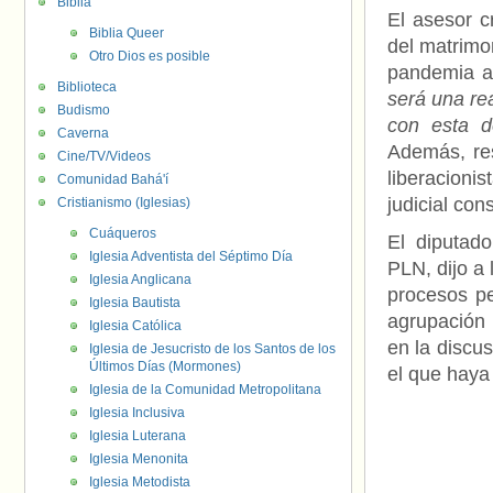
Biblia
El asesor c
Biblia Queer
del matrimo
Otro Dios es posible
pandemia a
Biblioteca
será una rea
Budismo
con esta de
Caverna
Además, re
Cine/TV/Videos
liberacioni
Comunidad Bahá'í
judicial con
Cristianismo (Iglesias)
Cuáqueros
El diputad
Iglesia Adventista del Séptimo Día
PLN, dijo a
Iglesia Anglicana
procesos pe
Iglesia Bautista
agrupación
Iglesia Católica
en la discus
Iglesia de Jesucristo de los Santos de los
Últimos Días (Mormones)
el que haya 
Iglesia de la Comunidad Metropolitana
Iglesia Inclusiva
Iglesia Luterana
Iglesia Menonita
Iglesia Metodista