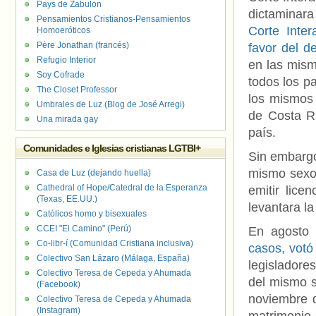
Pays de Zabulon
dictaminara
Pensamientos Cristianos-Pensamientos
Corte Inte
Homoeróticos
Père Jonathan (francés)
favor del d
Refugio Interior
en las mism
Soy Cofrade
todos los p
The Closet Professor
los mismos 
Umbrales de Luz (Blog de José Arregi)
de Costa Ri
Una mirada gay
país.
Comunidades e Iglesias cristianas LGTBI+
Sin embargo
mismo sexo.
Casa de Luz (dejando huella)
Cathedral of Hope/Catedral de la Esperanza
emitir lice
(Texas, EE.UU.)
levantara la
Católicos homo y bisexuales
CCEI "El Camino" (Perú)
En agosto
Co-libr-í (Comunidad Cristiana inclusiva)
casos, votó
Colectivo San Lázaro (Málaga, España)
legisladore
Colectivo Teresa de Cepeda y Ahumada
del mismo s
(Facebook)
noviembre d
Colectivo Teresa de Cepeda y Ahumada
(Instagram)