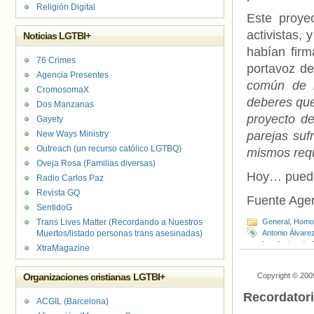
Religión Digital
Este proye
activistas,
Noticias LGTBI+
habían firm
76 Crimes
portavoz de
Agencia Presentes
común de l
CromosomaX
deberes que
Dos Manzanas
proyecto d
Gayety
New Ways Ministry
parejas suf
Outreach (un recurso católico LGTBQ)
mismos requ
Oveja Rosa (Familias diversas)
Hoy… puede 
Radio Carlos Paz
Revista GQ
Fuente Agen
SentidoG
Trans Lives Matter (Recordando a Nuestros
General
,
Homof
Muertos/listado personas trans asesinadas)
Antonio Álvare
Igualitarios de
XtraMagazine
Haug
,
Matrimoni
Partido Restau
Organizaciones cristianas LGTBI+
Copyright © 200
Recordator
ACGIL (Barcelona)