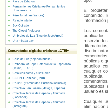
tipo.
Pays de Zabulon
Pensamientos Cristianos-Pensamientos
El propieta
Homoeróticos
contenido. 
Père Jonathan (francés)
información 
Refugio Interior
Soy Cofrade
Los comenta
The Closet Professor
publicados 
Umbrales de Luz (Blog de José Arregi)
reservándos
Una mirada gay
difamatorio
discriminat
Comunidades e Iglesias cristianas LGTBI+
comentarios
Casa de Luz (dejando huella)
públicas o 
Cathedral of Hope/Catedral de la Esperanza
aquellos c
(Texas, EE.UU.)
cualquier c
Católicos homo y bisexuales
publicada.
CCEI "El Camino" (Perú)
comentarios,
Co-libr-í (Comunidad Cristiana inclusiva)
publicados 
Colectivo San Lázaro (Málaga, España)
usuario es s
Colectivo Teresa de Cepeda y Ahumada
(Facebook)
Cualquier us
Colectivo Teresa de Cepeda y Ahumada
eliminación 
(Instagram)