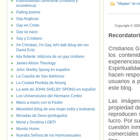
Espiritualidad caminante (cristiana y
"Migajas" de es
ecuménica)
Falling poems
Gay Anglican
Gay en Cristo
Copyright © 200
Gay se nace.
Recordator
Gay y Cristiano
I'm Christian, I'm Gay, let's talk (blog del rev.
Cristianos G
David Eck)
los contenid
Isla flotante: bitácora de un gay cristiano
experienci
James Alison Theology
Espiritualid
John Shelby Spong en español
hacen respo
La Casulla de San Ildefonso
usuarios a p
La Ciudad Perdida de Nivorg
este blog.
La web de JOHN SHELBY SPONG en español
Los Universículos del Hermano Cortés
Las imágene
Mano a mano con el Pastor
propiedad de
Mesoletot (blog de una mujer judía y lesbiana)
reproducen s
Moradas de Deus (portugués)
lucro. Por s
Moral y Doctrina LGBTI
cuestión inm
Mundo Homo
comerciales 
Nuestra Señora de los Homosexuales