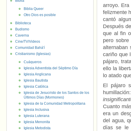
Biblia
arroyo. Era
Biblia Queer
felizmente h
Otro Dios es posible
cantó algun
Biblioteca
Después de 
Budismo
que al fin o
Caverna
pero sobre 
Cine/TV/Videos
alternaban 
Comunidad Bahá'í
cariño que 
Cristianismo (Iglesias)
pájaro, tra
Cuáqueros
ello la libe
Iglesia Adventista del Séptimo Día
Iglesia Anglicana
lo atado que
Iglesia Bautista
El pájaro 
Iglesia Católica
humillación
Iglesia de Jesucristo de los Santos de los
Últimos Días (Mormones)
insignifica
Iglesia de la Comunidad Metropolitana
Cuanto más 
Iglesia Inclusiva
era un desg
Iglesia Luterana
del agua, q
Iglesia Menonita
días se le
Iglesia Metodista