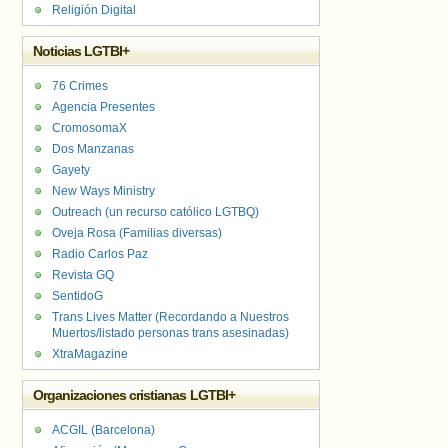
Religión Digital
Noticias LGTBI+
76 Crimes
Agencia Presentes
CromosomaX
Dos Manzanas
Gayety
New Ways Ministry
Outreach (un recurso católico LGTBQ)
Oveja Rosa (Familias diversas)
Radio Carlos Paz
Revista GQ
SentidoG
Trans Lives Matter (Recordando a Nuestros
Muertos/listado personas trans asesinadas)
XtraMagazine
Organizaciones cristianas LGTBI+
ACGIL (Barcelona)