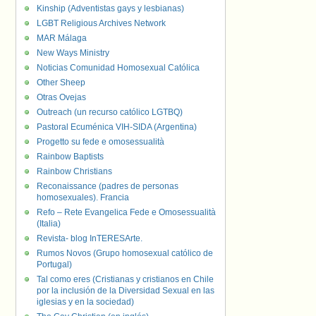
Kinship (Adventistas gays y lesbianas)
LGBT Religious Archives Network
MAR Málaga
New Ways Ministry
Noticias Comunidad Homosexual Católica
Other Sheep
Otras Ovejas
Outreach (un recurso católico LGTBQ)
Pastoral Ecuménica VIH-SIDA (Argentina)
Progetto su fede e omosessualità
Rainbow Baptists
Rainbow Christians
Reconaissance (padres de personas
homosexuales). Francia
Refo – Rete Evangelica Fede e Omosessualità
(Italia)
Revista- blog InTERESArte.
Rumos Novos (Grupo homosexual católico de
Portugal)
Tal como eres (Cristianas y cristianos en Chile
por la inclusión de la Diversidad Sexual en las
iglesias y en la sociedad)