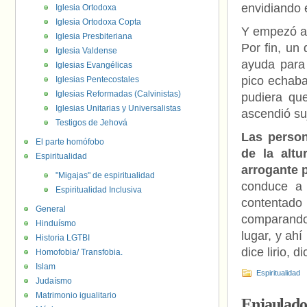
envidiando e
Iglesia Ortodoxa
Iglesia Ortodoxa Copta
Y empezó a 
Iglesia Presbiteriana
Por fin, un 
Iglesia Valdense
ayuda para 
Iglesias Evangélicas
pico echaba 
Iglesias Pentecostales
Iglesias Reformadas (Calvinistas)
pudiera que
Iglesias Unitarias y Universalistas
ascendió su
Testigos de Jehová
Las person
El parte homófobo
de la altu
Espiritualidad
arrogante 
"Migajas" de espiritualidad
conduce a 
Espiritualidad Inclusiva
contentado 
General
comparando 
Hinduísmo
lugar, y ahí
Historia LGTBI
dice lirio, 
Homofobia/ Transfobia.
Islam
Espiritualidad
Judaísmo
Matrimonio igualitario
Enjaulado