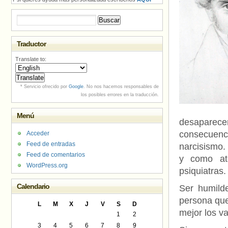
Buscar:
Traductor
Translate to:
* Servicio ofrecido por
Google
. No nos hacemos responsables de
los posibles errores en la traducción.
Menú
desaparecer
consecuen
Acceder
Feed de entradas
narcisismo. 
Feed de comentarios
y como ate
WordPress.org
psiquiatras
Calendario
Ser humilde
persona que
L
M
X
J
V
S
D
mejor los v
1
2
3
4
5
6
7
8
9