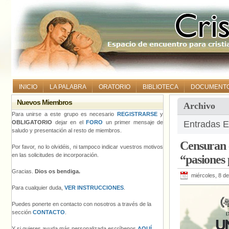
INICIO
LA PALABRA
ORATORIO
BIBLIOTECA
DOCUMENT
Nuevos Miembros
Archivo
Para unirse a este grupo es necesario
REGISTRARSE
y
OBLIGATORIO
dejar en el
FORO
un primer mensaje de
Entradas E
saludo y presentación al resto de miembros.
Censuran e
Por favor, no lo olvidéis, ni tampoco indicar vuestros motivos
en las solicitudes de incorporación.
“pasiones 
Gracias.
Dios os bendiga.
miércoles, 8 de
Para cualquier duda,
VER INSTRUCCIONES
.
Puedes ponerte en contacto con nosotros a través de la
sección
CONTACTO
.
Y si quieres ayuda más personalizada escríbenos
AQUÍ