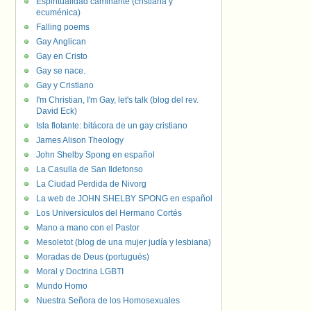
Espiritualidad caminante (cristiana y
ecuménica)
Falling poems
Gay Anglican
Gay en Cristo
Gay se nace.
Gay y Cristiano
I'm Christian, I'm Gay, let's talk (blog del rev.
David Eck)
Isla flotante: bitácora de un gay cristiano
James Alison Theology
John Shelby Spong en español
La Casulla de San Ildefonso
La Ciudad Perdida de Nivorg
La web de JOHN SHELBY SPONG en español
Los Universículos del Hermano Cortés
Mano a mano con el Pastor
Mesoletot (blog de una mujer judía y lesbiana)
Moradas de Deus (portugués)
Moral y Doctrina LGBTI
Mundo Homo
Nuestra Señora de los Homosexuales