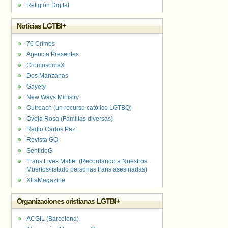
Religión Digital
Noticias LGTBI+
76 Crimes
Agencia Presentes
CromosomaX
Dos Manzanas
Gayety
New Ways Ministry
Outreach (un recurso católico LGTBQ)
Oveja Rosa (Familias diversas)
Radio Carlos Paz
Revista GQ
SentidoG
Trans Lives Matter (Recordando a Nuestros
Muertos/listado personas trans asesinadas)
XtraMagazine
Organizaciones cristianas LGTBI+
ACGIL (Barcelona)