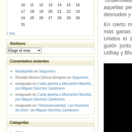
‘Underfree
10
11
12
13
14
15
16
aquellas pe
17
18
19
20
21
22
23
desnudos y 
24
25
26
27
28
29
30
En cierto 
31
más ganas
« Sep
Unidos el 
Archivos
guión junt
Archivos
Udhay y Bha
.
Comentarios recientes
Mudejarillo
en
Seguimos…
Ricardo Alonso Ochoa Gongora
en
Seguimos…
resignado
en
Carta abierta a Monseñor Munilla,
por Miguel Sánchez Zambrano.
resignado
en
Carta abierta a Monseñor Munilla,
por Miguel Sánchez Zambrano.
resignado
en
“Homosexualidad. Las Razones
de Dios”, de Miguel Sánchez Zambrano
Categorías