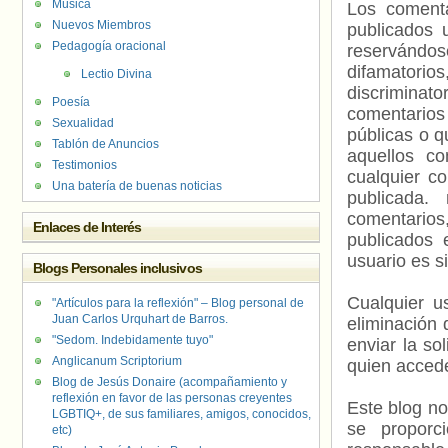
Música
Los comenta
Nuevos Miembros
publicados 
Pedagogía oracional
reservándos
difamatorio
Lectio Divina
discriminat
Poesía
comentarios
Sexualidad
públicas o 
Tablón de Anuncios
aquellos c
Testimonios
cualquier c
Una batería de buenas noticias
publicada.
comentarios,
Enlaces de Interés
publicados 
usuario es s
Blogs Personales inclusivos
Cualquier us
"Artículos para la reflexión" – Blog personal de
Juan Carlos Urquhart de Barros.
eliminación 
"Sedom. Indebidamente tuyo"
enviar la so
Anglicanum Scriptorium
quien accede
Blog de Jesús Donaire (acompañamiento y
reflexión en favor de las personas creyentes
Este blog no
LGBTIQ+, de sus familiares, amigos, conocidos,
se proporc
etc)