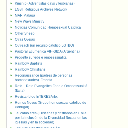
Kinship (Adventistas gays y lesbianas)
LGBT Religious Archives Network
MAR Málaga
New Ways Ministry
Noticias Comunidad Homosexual Católica
Other Sheep
Otras Ovejas
Outreach (un recurso católico LGTBQ)
Pastoral Ecuménica VIH-SIDA (Argentina)
Progetto su fede e omosessualità
Rainbow Baptists
Rainbow Christians
Reconaissance (padres de personas
homosexuales). Francia
Refo – Rete Evangelica Fede e Omosessualità
(Italia)
Revista- blog InTERESArte.
Rumos Novos (Grupo homosexual católico de
Portugal)
Tal como eres (Cristianas y cristianos en Chile
por la inclusión de la Diversidad Sexual en las
iglesias y en la sociedad)