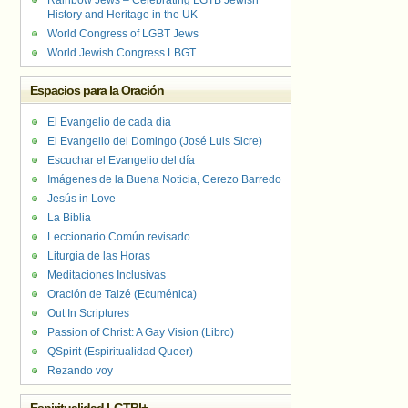
Rainbow Jews – Celebrating LGTB Jewish
History and Heritage in the UK
World Congress of LGBT Jews
World Jewish Congress LBGT
Espacios para la Oración
El Evangelio de cada día
El Evangelio del Domingo (José Luis Sicre)
Escuchar el Evangelio del día
Imágenes de la Buena Noticia, Cerezo Barredo
Jesús in Love
La Biblia
Leccionario Común revisado
Liturgia de las Horas
Meditaciones Inclusivas
Oración de Taizé (Ecuménica)
Out In Scriptures
Passion of Christ: A Gay Vision (Libro)
QSpirit (Espiritualidad Queer)
Rezando voy