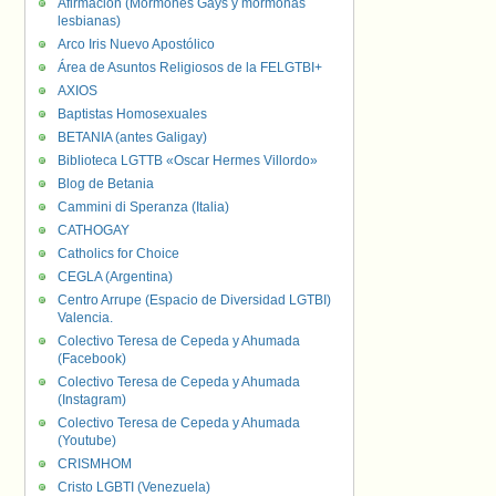
Afirmación (Mormones Gays y mormonas
lesbianas)
Arco Iris Nuevo Apostólico
Área de Asuntos Religiosos de la FELGTBI+
AXIOS
Baptistas Homosexuales
BETANIA (antes Galigay)
Biblioteca LGTTB «Oscar Hermes Villordo»
Blog de Betania
Cammini di Speranza (Italia)
CATHOGAY
Catholics for Choice
CEGLA (Argentina)
Centro Arrupe (Espacio de Diversidad LGTBI)
Valencia.
Colectivo Teresa de Cepeda y Ahumada
(Facebook)
Colectivo Teresa de Cepeda y Ahumada
(Instagram)
Colectivo Teresa de Cepeda y Ahumada
(Youtube)
CRISMHOM
Cristo LGBTI (Venezuela)