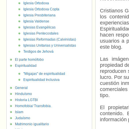
Iglesia Ortodoxa
Iglesia Ortodoxa Copta
Cristianos G
Iglesia Presbiteriana
los contenid
Iglesia Valdense
experienci
Iglesias Evangélicas
Espiritualid
Iglesias Pentecostales
hacen respo
Iglesias Reformadas (Calvinistas)
usuarios a p
Iglesias Unitarias y Universalistas
este blog.
Testigos de Jehová
Las imágene
El parte homófobo
propiedad de
Espiritualidad
reproducen s
"Migajas" de espiritualidad
lucro. Por s
Espiritualidad Inclusiva
cuestión inm
General
comerciales 
Hinduísmo
tipo.
Historia LGTBI
Homofobia/ Transfobia.
El propieta
Islam
contenido. 
Judaísmo
información 
Matrimonio igualitario