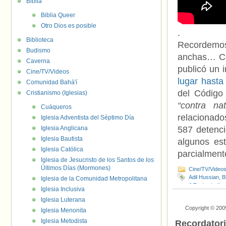
Biblia
Biblia Queer
Otro Dios es posible
.
Biblioteca
Recordemos
Budismo
anchas… Com
Caverna
publicó un 
Cine/TV/Videos
lugar hasta
Comunidad Bahá'í
del Código 
Cristianismo (Iglesias)
“contra nat
Cuáqueros
relacionado
Iglesia Adventista del Séptimo Día
Iglesia Anglicana
587 detenci
Iglesia Bautista
algunos es
Iglesia Católica
parcialment
Iglesia de Jesucristo de los Santos de los
Últimos Días (Mormones)
Cine/TV/Video
Adil Hussian
,
B
Iglesia de la Comunidad Metropolitana
J Taylor
,
India
,
Iglesia Inclusiva
Underfreedom
Iglesia Luterana
Copyright © 200
Iglesia Menonita
Iglesia Metodista
Recordator