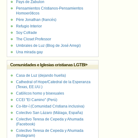
Pays de Zabulon
Pensamientos Cristianos-Pensamientos
Homoeróticos
Père Jonathan (francés)
Refugio Interior
Soy Cofrade
The Closet Professor
Umbrales de Luz (Blog de José Arregi)
Una mirada gay
Comunidades e Iglesias cristianas LGTBI+
Casa de Luz (dejando huella)
Cathedral of Hope/Catedral de la Esperanza
(Texas, EE.UU.)
Católicos homo y bisexuales
CCEI "El Camino" (Perú)
Co-libr-í (Comunidad Cristiana inclusiva)
Colectivo San Lázaro (Málaga, España)
Colectivo Teresa de Cepeda y Ahumada
(Facebook)
Colectivo Teresa de Cepeda y Ahumada
(Instagram)