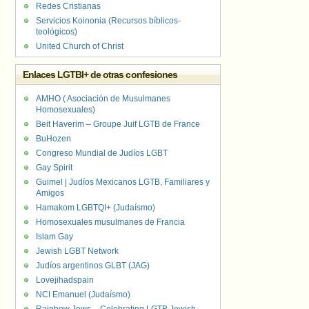
Redes Cristianas
Servicios Koinonia (Recursos bíblicos-
teológicos)
United Church of Christ
Enlaces LGTBI+ de otras confesiones
AMHO ( Asociación de Musulmanes
Homosexuales)
Beit Haverim – Groupe Juif LGTB de France
BuHozen
Congreso Mundial de Judíos LGBT
Gay Spirit
Guimel | Judíos Mexicanos LGTB, Familiares y
Amigos
Hamakom LGBTQI+ (Judaísmo)
Homosexuales musulmanes de Francia
Islam Gay
Jewish LGBT Network
Judíos argentinos GLBT (JAG)
Lovejihadspain
NCI Emanuel (Judaísmo)