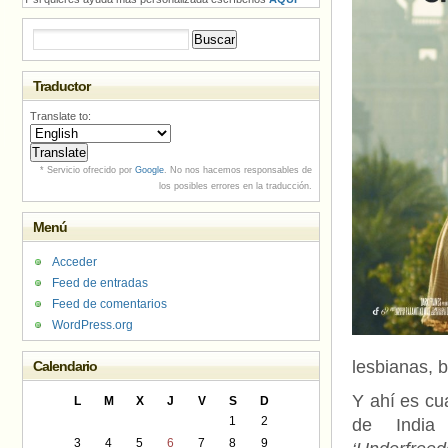
Buscar:
Traductor
Translate to:
* Servicio ofrecido por
Google
. No nos hacemos responsables de
los posibles errores en la traducción.
Menú
Acceder
Feed de entradas
Feed de comentarios
WordPress.org
lesbianas, 
Calendario
Y ahí es cu
L
M
X
J
V
S
D
1
2
de India 
3
4
5
6
7
8
9