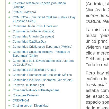
Colectivo Teresa de Cepeda y Ahumada
(Se trata, s
(Youtube)
Nicolás de 
COMAC (Mexico)
«otro» de n
COMHOCA (Comunidad Cristiana Católica Gay
criatura. N
y Lesbiana-Perú)
Communauté du Christ Libérateur
La mística 
Communion Béthanie (Francia)
teísta,
“pers
Comunidad Anawin (Zaragoza)
único princ
Comunidad Católica Gay
vivieron t
Comunidad Cristiana de Esperanza (México)
Comunidad Cristiana Inclusiva "Testigos de
ellos merec
Esperanza" (Chile)
Eckhart, pa
Comunidad de la Diversidad (Iglesia Luterana
Todo lo rea
de Costa Rica)
Comunidad del Discípulo Amado
Pero hay al
Comunidad Homosexual Católica de México
cuántica la
Comunidad Inclusiva Esperanza (Venezuela)
“sustancia”
Corazón De Jesús Lgbt
estaba comp
Covenant Network of Presbyterians
Creyentes Diverses
de espacio
CRISMHOM
espacio son
Cristianismo en Diversidad
de la misma