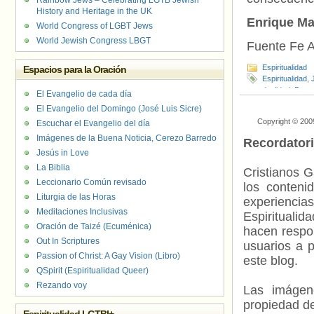
Rainbow Jews – Celebrating LGTB Jewish
History and Heritage in the UK
Enrique Ma
World Congress of LGBT Jews
World Jewish Congress LBGT
Fuente Fe A
Espiritualidad
Espacios para la Oración
Espiritualidad
,
dualidad
,
Pens
El Evangelio de cada día
El Evangelio del Domingo (José Luis Sicre)
Copyright © 200
Escuchar el Evangelio del día
Imágenes de la Buena Noticia, Cerezo Barredo
Recordator
Jesús in Love
La Biblia
Cristianos G
Leccionario Común revisado
los contenid
Liturgia de las Horas
experienci
Meditaciones Inclusivas
Espiritualid
Oración de Taizé (Ecuménica)
hacen respo
Out In Scriptures
usuarios a p
Passion of Christ: A Gay Vision (Libro)
este blog.
QSpirit (Espiritualidad Queer)
Rezando voy
Las imágene
propiedad de