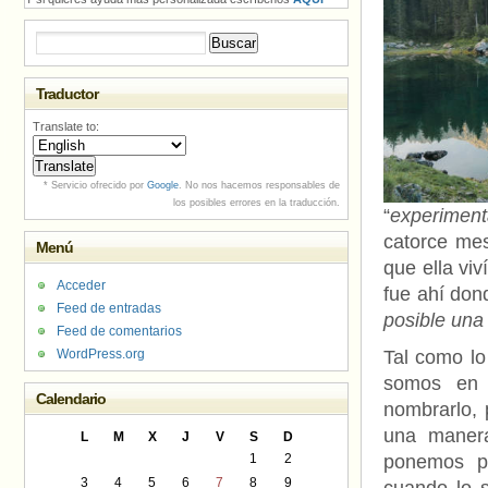
Buscar:
Traductor
Translate to:
* Servicio ofrecido por
Google
. No nos hacemos responsables de
los posibles errores en la traducción.
“
experimen
catorce mes
Menú
que ella viv
Acceder
fue ahí don
Feed de entradas
posible una
Feed de comentarios
WordPress.org
Tal como lo
somos en 
Calendario
nombrarlo, 
una manera
L
M
X
J
V
S
D
1
2
ponemos p
3
4
5
6
7
8
9