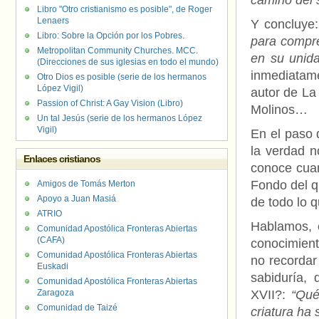
camino del s
Libro "Otro cristianismo es posible", de Roger
Lenaers
Y concluye
Libro: Sobre la Opción por los Pobres.
para compre
Metropolitan Community Churches. MCC.
en su unid
(Direcciones de sus iglesias en todo el mundo)
inmediatame
Otro Dios es posible (serie de los hermanos
López Vigil)
autor de La
Passion of Christ: A Gay Vision (Libro)
Molinos…
Un tal Jesús (serie de los hermanos López
Vigil)
En el paso 
la verdad n
Enlaces cristianos
conoce cuan
Fondo del q
Amigos de Tomás Merton
Apoyo a Juan Masiá
de todo lo q
ATRIO
Hablamos, 
Comunidad Apostólica Fronteras Abiertas
(CAFA)
conocimient
Comunidad Apostólica Fronteras Abiertas
no recordar
Euskadi
sabiduría, 
Comunidad Apostólica Fronteras Abiertas
Zaragoza
XVII?:
“Qué
Comunidad de Taizé
criatura ha