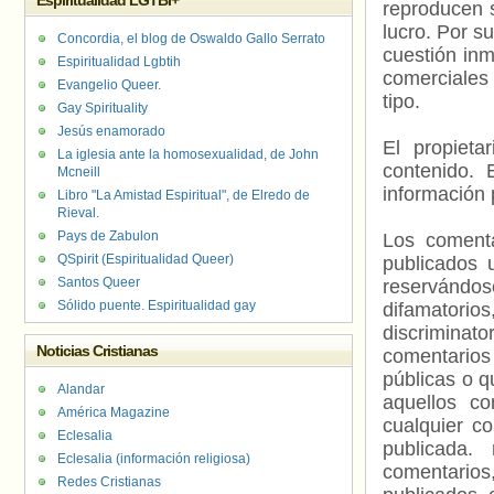
Espiritualidad LGTBI+
reproducen s
lucro. Por s
Concordia, el blog de Oswaldo Gallo Serrato
cuestión inm
Espiritualidad Lgbtih
comerciales 
Evangelio Queer.
tipo.
Gay Spirituality
Jesús enamorado
El propieta
La iglesia ante la homosexualidad, de John
contenido. 
Mcneill
información 
Libro "La Amistad Espiritual", de Elredo de
Rieval.
Pays de Zabulon
Los comenta
QSpirit (Espiritualidad Queer)
publicados 
Santos Queer
reservándos
Sólido puente. Espiritualidad gay
difamatorio
discriminat
Noticias Cristianas
comentarios
públicas o 
Alandar
aquellos c
América Magazine
cualquier c
Eclesalia
publicada.
Eclesalia (información religiosa)
comentarios,
Redes Cristianas