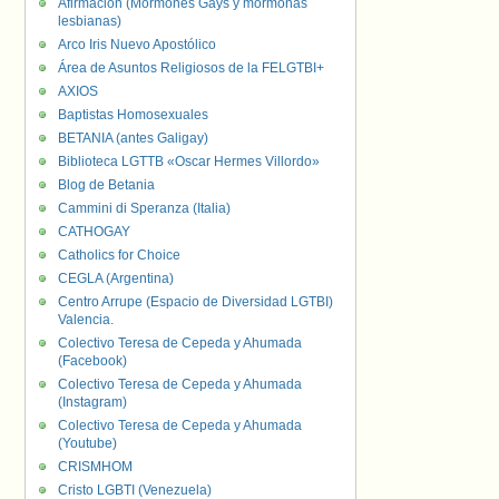
Afirmación (Mormones Gays y mormonas
lesbianas)
Arco Iris Nuevo Apostólico
Área de Asuntos Religiosos de la FELGTBI+
AXIOS
Baptistas Homosexuales
BETANIA (antes Galigay)
Biblioteca LGTTB «Oscar Hermes Villordo»
Blog de Betania
Cammini di Speranza (Italia)
CATHOGAY
Catholics for Choice
CEGLA (Argentina)
Centro Arrupe (Espacio de Diversidad LGTBI)
Valencia.
Colectivo Teresa de Cepeda y Ahumada
(Facebook)
Colectivo Teresa de Cepeda y Ahumada
(Instagram)
Colectivo Teresa de Cepeda y Ahumada
(Youtube)
CRISMHOM
Cristo LGBTI (Venezuela)