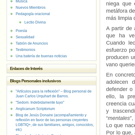
Música
niega que 
Nuevos Miembros
metáfora de
Pedagogía oracional
más limpia 
Lectio Divina
A partir de
Poesía
que ha ve
Sexualidad
Cuando leo
Tablón de Anuncios
esfuerzo po
Testimonios
Una batería de buenas noticias
producen u
vano querien
Enlaces de Interés
En concreto
Blogs Personales inclusivos
adolecen 
defender o 
"Artículos para la reflexión" – Blog personal de
ello, la p
Juan Carlos Urquhart de Barros.
"Sedom. Indebidamente tuyo"
creencia cu
Anglicanum Scriptorium
y trascend
Blog de Jesús Donaire (acompañamiento y
“
mentales
”,
reflexión en favor de las personas creyentes
Lo que nace
LGBTIQ+, de sus familiares, amigos, conocidos,
etc)
Por lo que,