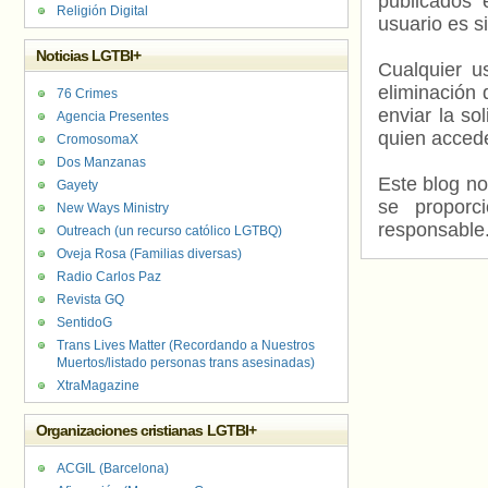
publicados 
Religión Digital
usuario es s
Noticias LGTBI+
Cualquier us
eliminación 
76 Crimes
enviar la so
Agencia Presentes
quien accede
CromosomaX
Dos Manzanas
Este blog no
Gayety
se proporc
New Ways Ministry
responsable
Outreach (un recurso católico LGTBQ)
Oveja Rosa (Familias diversas)
Radio Carlos Paz
Revista GQ
SentidoG
Trans Lives Matter (Recordando a Nuestros
Muertos/listado personas trans asesinadas)
XtraMagazine
Organizaciones cristianas LGTBI+
ACGIL (Barcelona)