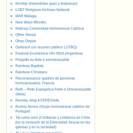
Kinship (Adventistas gays y lesbianas)
LGBT Religious Archives Network
MAR Málaga
New Ways Ministry
Noticias Comunidad Homosexual Católica
Other Sheep
Otras Ovejas
Outreach (un recurso católico LGTBQ)
Pastoral Ecuménica VIH-SIDA (Argentina)
Progetto su fede e omosessualità
Rainbow Baptists
Rainbow Christians
Reconaissance (padres de personas
homosexuales). Francia
Refo – Rete Evangelica Fede e Omosessualità
(Italia)
Revista- blog InTERESArte.
Rumos Novos (Grupo homosexual católico de
Portugal)
Tal como eres (Cristianas y cristianos en Chile
por la inclusión de la Diversidad Sexual en las
iglesias y en la sociedad)