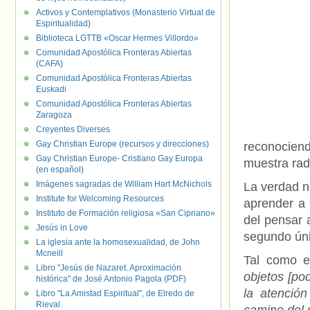
Activos y Contemplativos (Monasterio Virtual de
Espiritualidad)
Biblioteca LGTTB «Oscar Hermes Villordo»
Comunidad Apostólica Fronteras Abiertas
(CAFA)
Comunidad Apostólica Fronteras Abiertas
Euskadi
Comunidad Apostólica Fronteras Abiertas
Zaragoza
Creyentes Diverses
Gay Christian Europe (recursos y direcciones)
reconocien
Gay Christian Europe- Cristiano Gay Europa
muestra rad
(en español)
Imágenes sagradas de William Hart McNichols
La verdad 
Institute for Welcoming Resources
aprender a 
Instituto de Formación religiosa «San Cipriano»
del pensar 
Jesús in Love
segundo úni
La iglesia ante la homosexualidad, de John
Mcneill
Tal como e
Libro "Jesús de Nazaret. Aproximación
objetos [po
histórica" de José Antonio Pagola (PDF)
la atenció
Libro "La Amistad Espiritual", de Elredo de
Rieval.