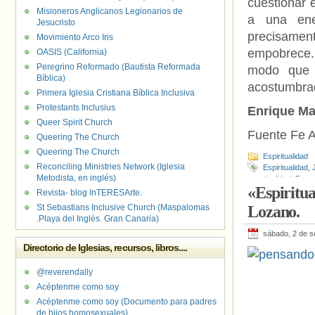
cuestionar 
Misioneros Anglicanos Legionarios de
a una ene
Jesucristo
precisamen
Movimiento Arco Iris
empobrece. 
OASIS (California)
Peregrino Reformado (Bautista Reformada
modo que 
Bíblica)
acostumbrad
Primera Iglesia Cristiana Bíblica Inclusiva
Protestants Inclusius
Enrique Ma
Queer Spirit Church
Fuente Fe A
Queering The Church
Queering The Church
Espiritualidad
Reconciling Ministries Network (Iglesia
Espiritualidad
,
Metodista, en inglés)
dualidad
,
Pens
«Espiritua
Revista- blog InTERESArte.
St Sebastians Inclusive Church (Maspalomas
Lozano.
.Playa del Inglés. Gran Canaria)
sábado, 2 de s
Directorio de Iglesias, recursos, libros....
@reverendally
Acéptenme como soy
Acéptenme como soy (Documento para padres
de hijos homosexuales)