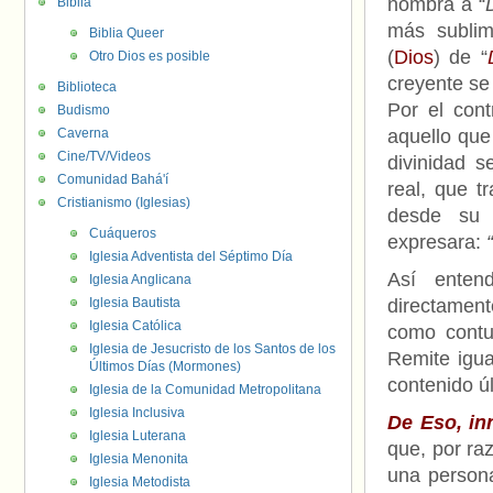
nombra a “
Biblia
más sublime
Biblia Queer
(
Dios
) de “
Otro Dios es posible
creyente se
Biblioteca
Por el contr
Budismo
Caverna
aquello que
Cine/TV/Videos
divinidad 
Comunidad Bahá'í
real, que t
Cristianismo (Iglesias)
desde su 
Cuáqueros
expresara:
“
Iglesia Adventista del Séptimo Día
Así enten
Iglesia Anglicana
Iglesia Bautista
directament
Iglesia Católica
como contu
Iglesia de Jesucristo de los Santos de los
Remite igua
Últimos Días (Mormones)
contenido úl
Iglesia de la Comunidad Metropolitana
Iglesia Inclusiva
De Eso, in
Iglesia Luterana
que, por ra
Iglesia Menonita
una persona
Iglesia Metodista