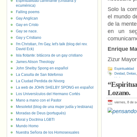
Espiritualidad caminante (cristiana y
ecuménica)
Solo la com
Falling poems
el mundo de
Gay Anglican
de la mente
Gay en Cristo
en un seg
Gay se nace.
Gay y Cristiano
comunicarno
I'm Christian, I'm Gay, let's talk (blog del rev.
Enrique Ma
David Eck)
Isla flotante: bitácora de un gay cristiano
Zizur Mayor
James Alison Theology
John Shelby Spong en español
Espiritualidad
Deidad
,
Deitas
La Casulla de San Ildefonso
Molinos
,
nosot
La Ciudad Perdida de Nivorg
“Espiritua
La web de JOHN SHELBY SPONG en español
Lozano.
Los Universículos del Hermano Cortés
Mano a mano con el Pastor
viernes, 8 de 
Mesoletot (blog de una mujer judía y lesbiana)
Moradas de Deus (portugués)
Moral y Doctrina LGBTI
Mundo Homo
Nuestra Señora de los Homosexuales