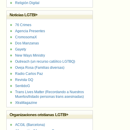
Religión Digital
Noticias LGTBI+
76 Crimes
Agencia Presentes
CromosomaX
Dos Manzanas
Gayety
New Ways Ministry
Outreach (un recurso católico LGTBQ)
Oveja Rosa (Familias diversas)
Radio Carlos Paz
Revista GQ
SentidoG
Trans Lives Matter (Recordando a Nuestros
Muertos/listado personas trans asesinadas)
XtraMagazine
Organizaciones cristianas LGTBI+
ACGIL (Barcelona)