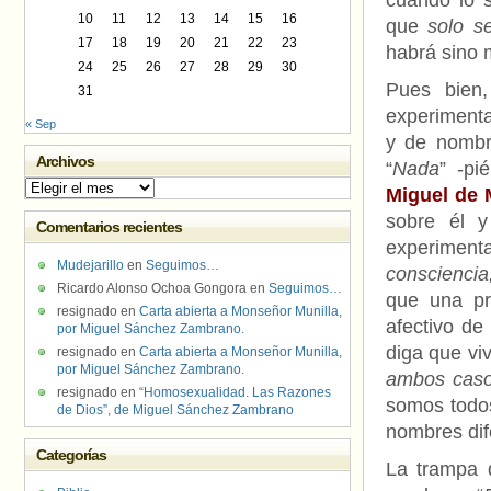
cuando lo s
10
11
12
13
14
15
16
que
solo s
17
18
19
20
21
22
23
habrá sino 
24
25
26
27
28
29
30
Pues bien,
31
experimenta
« Sep
y de nombr
Archivos
“
Nada
” -pi
Archivos
Miguel de 
sobre él y
Comentarios recientes
experimenta
Mudejarillo
en
Seguimos…
consciencia,
Ricardo Alonso Ochoa Gongora
en
Seguimos…
que una pr
resignado
en
Carta abierta a Monseñor Munilla,
afectivo de
por Miguel Sánchez Zambrano.
diga que vi
resignado
en
Carta abierta a Monseñor Munilla,
por Miguel Sánchez Zambrano.
ambos casos
resignado
en
“Homosexualidad. Las Razones
somos todos
de Dios”, de Miguel Sánchez Zambrano
nombres dif
Categorías
La trampa 