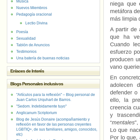
Música
niega que 
Nuevos Miembros
metáfora de
Pedagogía oracional
más limpia 
Lectio Divina
A partir de
Poesía
que ha ve
Sexualidad
Cuando leo
Tablón de Anuncios
esfuerzo po
Testimonios
Una batería de buenas noticias
producen u
vano querien
Enlaces de Interés
En concreto
Blogs Personales inclusivos
adolecen 
defender o 
"Artículos para la reflexión" – Blog personal de
ello, la p
Juan Carlos Urquhart de Barros.
"Sedom. Indebidamente tuyo"
creencia cu
Anglicanum Scriptorium
y trascend
Blog de Jesús Donaire (acompañamiento y
“
mentales
”,
reflexión en favor de las personas creyentes
Lo que nace
LGBTIQ+, de sus familiares, amigos, conocidos,
etc)
Por lo que,