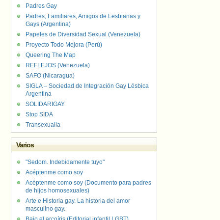
Padres Gay
Padres, Familiares, Amigos de Lesbianas y
Gays (Argentina)
Papeles de Diversidad Sexual (Venezuela)
Proyecto Todo Mejora (Perú)
Queering The Map
REFLEJOS (Venezuela)
SAFO (Nicaragua)
SIGLA – Sociedad de Integración Gay Lésbica
Argentina
SOLIDARIGAY
Stop SIDA
Transexualia
Varios
"Sedom. Indebidamente tuyo"
Acéptenme como soy
Acéptenme como soy (Documento para padres
de hijos homosexuales)
Arte e Historia gay. La historia del amor
masculino gay.
Bajo el arcoíris (Editorial infantil LGBT).