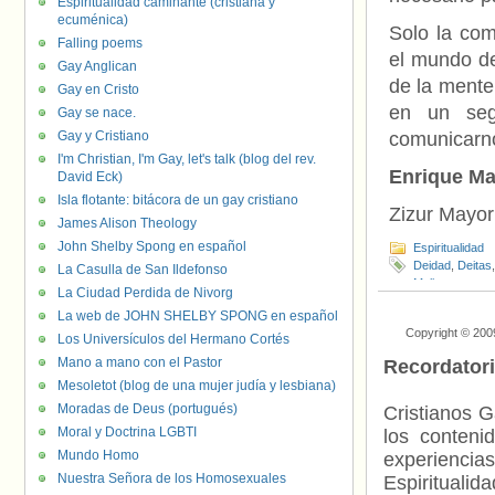
Espiritualidad caminante (cristiana y
ecuménica)
Solo la com
Falling poems
el mundo de
Gay Anglican
de la mente
Gay en Cristo
en un seg
Gay se nace.
Gay y Cristiano
comunicarno
I'm Christian, I'm Gay, let's talk (blog del rev.
Enrique Ma
David Eck)
Isla flotante: bitácora de un gay cristiano
Zizur Mayor
James Alison Theology
John Shelby Spong en español
Espiritualidad
Deidad
,
Deitas
La Casulla de San Ildefonso
Molinos
,
nosot
La Ciudad Perdida de Nivorg
La web de JOHN SHELBY SPONG en español
Copyright © 200
Los Universículos del Hermano Cortés
Mano a mano con el Pastor
Recordator
Mesoletot (blog de una mujer judía y lesbiana)
Moradas de Deus (portugués)
Cristianos G
Moral y Doctrina LGBTI
los contenid
Mundo Homo
experienci
Nuestra Señora de los Homosexuales
Espiritualid