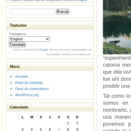
Buscar:
Traductor
Translate to:
* Servicio ofrecido por
Google
. No nos hacemos responsables de
los posibles errores en la traducción.
“
experimen
catorce mes
Menú
que ella viv
Acceder
fue ahí don
Feed de entradas
posible una
Feed de comentarios
WordPress.org
Tal como lo
somos en 
Calendario
nombrarlo, 
una manera
L
M
X
J
V
S
D
1
2
ponemos p
3
4
5
6
7
8
9