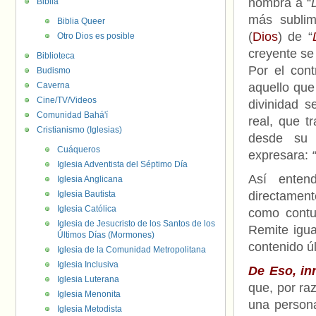
nombra a “
Biblia
más sublime
Biblia Queer
(
Dios
) de “
Otro Dios es posible
creyente se
Biblioteca
Por el contr
Budismo
Caverna
aquello que
Cine/TV/Videos
divinidad 
Comunidad Bahá'í
real, que t
Cristianismo (Iglesias)
desde su 
Cuáqueros
expresara:
“
Iglesia Adventista del Séptimo Día
Así enten
Iglesia Anglicana
Iglesia Bautista
directament
Iglesia Católica
como contu
Iglesia de Jesucristo de los Santos de los
Remite igua
Últimos Días (Mormones)
contenido úl
Iglesia de la Comunidad Metropolitana
Iglesia Inclusiva
De Eso, in
Iglesia Luterana
que, por ra
Iglesia Menonita
una persona
Iglesia Metodista