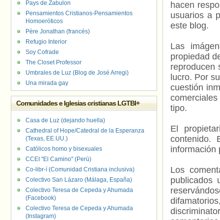
Pays de Zabulon
hacen respo
Pensamientos Cristianos-Pensamientos
usuarios a p
Homoeróticos
este blog.
Père Jonathan (francés)
Refugio Interior
Las imágene
Soy Cofrade
propiedad de
The Closet Professor
reproducen s
Umbrales de Luz (Blog de José Arregi)
lucro. Por s
Una mirada gay
cuestión inm
comerciales 
Comunidades e Iglesias cristianas LGTBI+
tipo.
Casa de Luz (dejando huella)
El propieta
Cathedral of Hope/Catedral de la Esperanza
contenido. 
(Texas, EE.UU.)
información 
Católicos homo y bisexuales
CCEI "El Camino" (Perú)
Los comenta
Co-libr-í (Comunidad Cristiana inclusiva)
publicados 
Colectivo San Lázaro (Málaga, España)
reservándos
Colectivo Teresa de Cepeda y Ahumada
(Facebook)
difamatorio
Colectivo Teresa de Cepeda y Ahumada
discriminat
(Instagram)