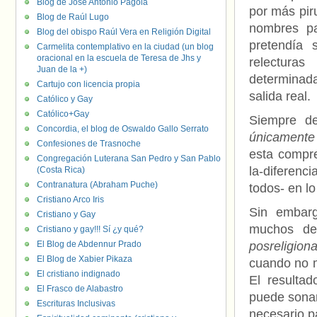
Blog de José Antonio Pagola
por más pir
Blog de Raúl Lugo
nombres pa
Blog del obispo Raúl Vera en Religión Digital
pretendía 
Carmelita contemplativo en la ciudad (un blog
oracional en la escuela de Teresa de Jhs y
relectura
Juan de la +)
determinad
Cartujo con licencia propia
salida real.
Católico y Gay
Católico+Gay
Siempre d
Concordia, el blog de Oswaldo Gallo Serrato
únicamente
Confesiones de Trasnoche
esta compre
Congregación Luterana San Pedro y San Pablo
la-diferenc
(Costa Rica)
Contranatura (Abraham Puche)
todos- en lo
Cristiano Arco Iris
Sin embarg
Cristiano y Gay
muchos de
Cristiano y gay!!! Sí ¿y qué?
El Blog de Abdennur Prado
posreligion
El Blog de Xabier Pikaza
cuando no m
El cristiano indignado
El resulta
El Frasco de Alabastro
puede son
Escrituras Inclusivas
necesario p