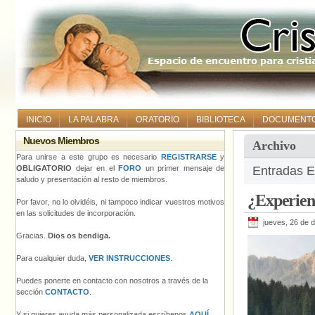
INICIO
LA PALABRA
ORATORIO
BIBLIOTECA
DOCUMENT
Nuevos Miembros
Archivo
Para unirse a este grupo es necesario
REGISTRARSE
y
OBLIGATORIO
dejar en el
FORO
un primer mensaje de
Entradas E
saludo y presentación al resto de miembros.
¿Experien
Por favor, no lo olvidéis, ni tampoco indicar vuestros motivos
en las solicitudes de incorporación.
jueves, 26 de 
Gracias.
Dios os bendiga.
Para cualquier duda,
VER INSTRUCCIONES
.
Puedes ponerte en contacto con nosotros a través de la
sección
CONTACTO
.
Y si quieres ayuda más personalizada escríbenos
AQUÍ