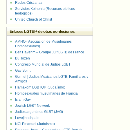
Redes Cristianas
Servicios Koinonia (Recursos bíblicos-
teológicos)
United Church of Christ
Enlaces LGTBI+ de otras confesiones
AMHO ( Asociación de Musulmanes
Homosexuales)
Beit Haverim – Groupe Juif LGTB de France
BuHozen
Congreso Mundial de Judíos LGBT
Gay Spirit
Guimel | Judíos Mexicanos LGTB, Familiares y
Amigos
Hamakom LGBTQI+ (Judaísmo)
Homosexuales musulmanes de Francia
Islam Gay
Jewish LGBT Network
Judíos argentinos GLBT (JAG)
Lovejihadspain
NCI Emanuel (Judaísmo)