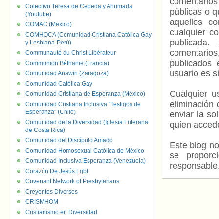
comentarios
Colectivo Teresa de Cepeda y Ahumada
públicas o 
(Youtube)
aquellos c
COMAC (Mexico)
cualquier c
COMHOCA (Comunidad Cristiana Católica Gay
publicada.
y Lesbiana-Perú)
comentarios,
Communauté du Christ Libérateur
publicados 
Communion Béthanie (Francia)
usuario es s
Comunidad Anawin (Zaragoza)
Comunidad Católica Gay
Cualquier us
Comunidad Cristiana de Esperanza (México)
eliminación 
Comunidad Cristiana Inclusiva "Testigos de
Esperanza" (Chile)
enviar la so
Comunidad de la Diversidad (Iglesia Luterana
quien accede
de Costa Rica)
Comunidad del Discípulo Amado
Este blog no
Comunidad Homosexual Católica de México
se proporc
Comunidad Inclusiva Esperanza (Venezuela)
responsable
Corazón De Jesús Lgbt
Covenant Network of Presbyterians
Creyentes Diverses
CRISMHOM
Cristianismo en Diversidad