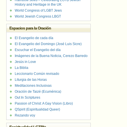
Rainbow Jews – Celebrating LGTB Jewish
History and Heritage in the UK
World Congress of LGBT Jews
World Jewish Congress LBGT
Espacios para la Oración
El Evangelio de cada día
El Evangelio del Domingo (José Luis Sicre)
Escuchar el Evangelio del día
Imágenes de la Buena Noticia, Cerezo Barredo
Jesús in Love
La Biblia
Leccionario Común revisado
Liturgia de las Horas
Meditaciones Inclusivas
Oración de Taizé (Ecuménica)
Out In Scriptures
Passion of Christ: A Gay Vision (Libro)
QSpirit (Espiritualidad Queer)
Rezando voy