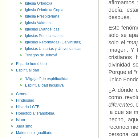
afirmamos 
Iglesia Ortodoxa
decía, est
Iglesia Ortodoxa Copta
Iglesia Presbiteriana
después.
Iglesia Valdense
Este fenóme
Iglesias Evangélicas
solo se apa
Iglesias Pentecostales
solo el “
ma
Iglesias Reformadas (Calvinistas)
Iglesias Unitarias y Universalistas
imagen. Y l
Testigos de Jehová
cristianos
El parte homófobo
divinidad s
Espiritualidad
Porque el “
único Fondo
"Migajas" de espiritualidad
Espiritualidad Inclusiva
¿A dónde c
General
como revol
Hinduísmo
diferentes
. 
Historia LGTBI
la que se m
Homofobia/ Transfobia.
hecho, aque
Islam
reconocimi
Judaísmo
Matrimonio igualitario
persona co