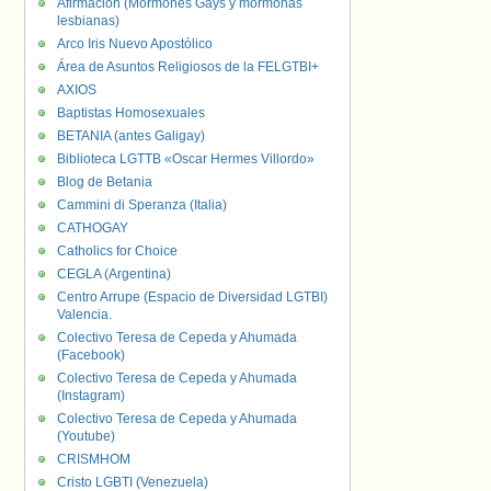
Afirmación (Mormones Gays y mormonas
lesbianas)
Arco Iris Nuevo Apostólico
Área de Asuntos Religiosos de la FELGTBI+
AXIOS
Baptistas Homosexuales
BETANIA (antes Galigay)
Biblioteca LGTTB «Oscar Hermes Villordo»
Blog de Betania
Cammini di Speranza (Italia)
CATHOGAY
Catholics for Choice
CEGLA (Argentina)
Centro Arrupe (Espacio de Diversidad LGTBI)
Valencia.
Colectivo Teresa de Cepeda y Ahumada
(Facebook)
Colectivo Teresa de Cepeda y Ahumada
(Instagram)
Colectivo Teresa de Cepeda y Ahumada
(Youtube)
CRISMHOM
Cristo LGBTI (Venezuela)