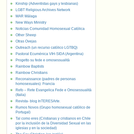
Kinship (Adventistas gays y lesbianas)
LGBT Religious Archives Network
MAR Málaga
New Ways Ministry
Noticias Comunidad Homosexual Católica
Other Sheep
Otras Ovejas
Outreach (un recurso católico LGTBQ)
Pastoral Ecuménica VIH-SIDA (Argentina)
Progetto su fede e omosessualità
Rainbow Baptists
Rainbow Christians
Reconaissance (padres de personas
homosexuales). Francia
Refo – Rete Evangelica Fede e Omosessualità
(Italia)
Revista- blog InTERESArte.
Rumos Novos (Grupo homosexual católico de
Portugal)
Tal como eres (Cristianas y cristianos en Chile
por la inclusión de la Diversidad Sexual en las
iglesias y en la sociedad)