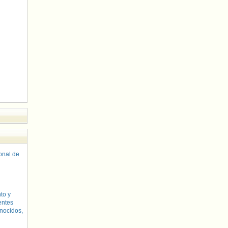
sonal de
to y
entes
nocidos,