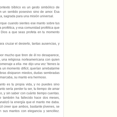
texto bíblico es un gesto simbólico de
en un sentido posesivo sino de amor. Esa
ca, sagrada para una misión universal.
Porque cuando sientes ese manto sobre tus
 profética, y esa comunidad profética que
de Dios a que seas profeta en tu momento
a cruzar el desierto, tantas ausencias, y
por mucho que tiren de él no desaparece,
o, una religiosa norteamericana con quien
 homenaje a ella- me dijo una vez
“tienes la
ra un momento difícil, querían arrebatarme
labras disiparon miedos, dudas sembradas
a marcaba, su manto era hermoso.
anto es tu propia vida, y no puedes sino
anto sería perder tu ser, tu tiempo de amar
o, y sin saber con cuánto tiempo cuentas.
e también ha fallecido hace dos meses,
analizó la energía que el manto me daba.
cil creer que ambos, bastante jóvenes, se
n sus mantos con elegancia y sencillez.