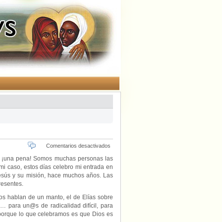
en
Comentarios desactivados
«Un
… ¡una pena! Somos muchas personas las
manto,
i caso, estos días celebro mi entrada en
una
esús y su misión, hace muchos años. Las
caricia»,
resentes.
por
Magda
nos hablan de un manto, el de Elías sobre
Bennásar.
 para un@s de radicalidad difícil, para
a porque lo que celebramos es que Dios es