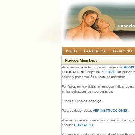
INICIO
LA PALABRA
ORATORIO
Nuevos Miembros
Para unirse a este grupo es necesario
REGIS
OBLIGATORIO
dejar en el
FORO
un primer m
saludo y presentación al resto de miembros.
Por favor, no lo olvidéis, ni tampoco indicar vues
en las solicitudes de incorporación.
Gracias.
Dios os bendiga.
Para cualquier duda,
VER INSTRUCCIONES
.
Puedes ponerte en contacto con nosotros a través
sección
CONTACTO
.
Y si quieres ayuda más personalizada escríbeno