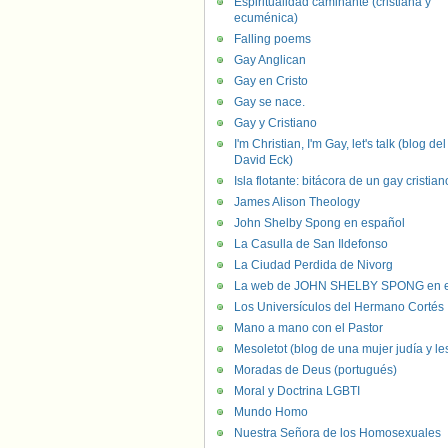
Espiritualidad caminante (cristiana y
ecuménica)
Falling poems
Gay Anglican
Gay en Cristo
Gay se nace.
Gay y Cristiano
I'm Christian, I'm Gay, let's talk (blog del
David Eck)
Isla flotante: bitácora de un gay cristian
James Alison Theology
John Shelby Spong en español
La Casulla de San Ildefonso
La Ciudad Perdida de Nivorg
La web de JOHN SHELBY SPONG en e
Los Universículos del Hermano Cortés
Mano a mano con el Pastor
Mesoletot (blog de una mujer judía y le
Moradas de Deus (portugués)
Moral y Doctrina LGBTI
Mundo Homo
Nuestra Señora de los Homosexuales