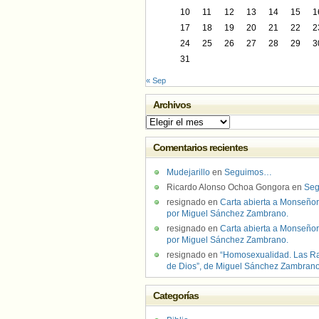
10
11
12
13
14
15
1
17
18
19
20
21
22
2
24
25
26
27
28
29
3
31
« Sep
Archivos
Archivos
Comentarios recientes
Mudejarillo
en
Seguimos…
Ricardo Alonso Ochoa Gongora
en
Se
resignado
en
Carta abierta a Monseñor
por Miguel Sánchez Zambrano.
resignado
en
Carta abierta a Monseñor
por Miguel Sánchez Zambrano.
resignado
en
“Homosexualidad. Las R
de Dios”, de Miguel Sánchez Zambran
Categorías