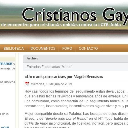
BIBLIOTECA
DOCUMENTOS
FORO
CONTACTO
Archivo
TRARSE
y
Entradas Etiquetadas ‘Manto’
ensaje de
«Un manto, una caricia», por Magda Bennásar.
tros motivos
miércoles, 10 de julio de 2019
Hoy casi todos los términos del seguimiento están devaluados
que en estas fechas revivimos y renovamos años de entrega. En m
una comunidad, como concreción de un seguimiento radical a J
sensaciones, los recuerdos, los sentimientos siguen vivos y muy p
Mejor compartirlo desde su Palabra: Las lecturas de estos días 
 de la
Eliseo, y de
“dejarlo todo por el Reino”
en el NT. Todo habla de…
otr@s de Amor incondicional, de fidelidad, no fácil, pero gozos
s
AQUÍ