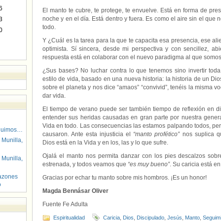
6
El manto te cubre, te protege, te envuelve. Está en forma de pr
noche y en el día. Está dentro y fuera. Es como el aire sin el que 
3
todo.
0
Y ¿Cuál es la tarea para la que te capacita esa presencia, ese ali
optimista. Sí sincera, desde mi perspectiva y con sencillez, ab
respuesta está en colaborar con el nuevo paradigma al que somo
¿Sus bases? No luchar contra lo que tenemos sino invertir toda
estilo de vida, basado en una nueva historia: la historia de un D
sobre el planeta y nos dice “amaos” “convivid”, tenéis la misma voc
dar vida.
El tiempo de verano puede ser también tiempo de reflexión en di
entender sus heridas causadas en gran parte por nuestra generac
Vida en todo. Las consecuencias las estamos palpando todos, per
guimos…
causaron. Ante esta injusticia el
“manto profético”
nos suplica q
 Munilla,
Dios está en la Vida y en los, las y lo que sufre.
Ojalá el manto nos permita danzar con los pies descalzos sobre 
 Munilla,
estrenada, y todos veamos que
“es muy bueno”
. Su caricia está en
azones
Gracias por echar tu manto sobre mis hombros. ¡Es un honor!
o
Magda Bennásar Oliver
Fuente Fe Adulta
Espiritualidad
Caricia
,
Dios
,
Discipulado
,
Jesús
,
Manto
,
Seguim