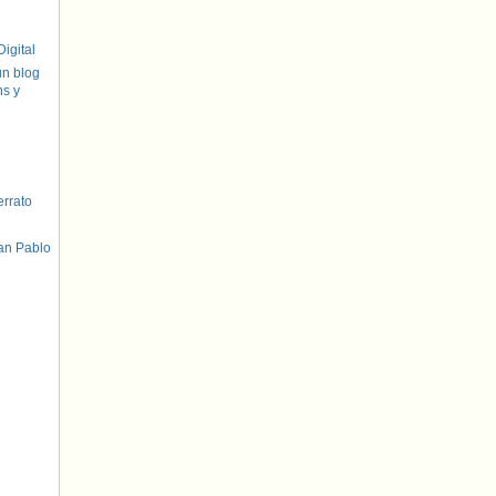
igital
un blog
hs y
errato
an Pablo