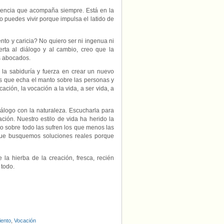
esencia que acompaña siempre. Está en la
no puedes vivir porque impulsa el latido de
ento y caricia? No quiero ser ni ingenua ni
ierta al diálogo y al cambio, creo que la
s abocados.
 la sabiduría y fuerza en crear un nuevo
ios que echa el manto sobre las personas y
ación, la vocación a la vida, a ser vida, a
álogo con la naturaleza. Escucharla para
ión. Nuestro estilo de vida ha herido la
o sobre todo las sufren los que menos las
ue busquemos soluciones reales porque
la hierba de la creación, fresca, recién
 todo.
iento
,
Vocación