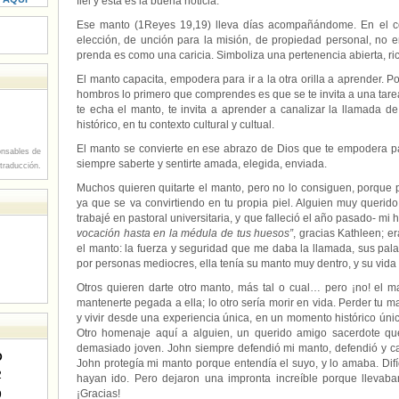
fiel y esta es la buena noticia.
Ese manto (1Reyes 19,19) lleva días acompañándome. En el con
elección, de unción para la misión, de propiedad personal, no 
prenda es como una caricia. Simboliza una pertenencia abierta, ri
El manto capacita, empodera para ir a la otra orilla a aprender. 
hombros lo primero que comprendes es que se te invita a una tarea
te echa el manto, te invita a aprender a canalizar la llamada 
histórico, en tu contexto cultural y cultual.
El manto se convierte en ese abrazo de Dios que te empodera par
nsables de
siempre saberte y sentirte amada, elegida, enviada.
 traducción.
Muchos quieren quitarte el manto, pero no lo consiguen, porque 
ya que se va convirtiendo en tu propia piel. Alguien muy querid
trabajé en pastoral universitaria, y que falleció el año pasado- mi
vocación hasta en la médula de tus huesos”
, gracias Kathleen; e
el manto: la fuerza y seguridad que me daba la llamada, sus pa
por personas mediocres, ella tenía su manto muy dentro, y su vid
Otros quieren darte otro manto, más tal o cual… pero ¡no! el m
mantenerte pegada a ella; lo otro sería morir en vida. Perder tu m
y vivir desde una experiencia única, en un momento histórico únic
Otro homenaje aquí a alguien, un querido amigo sacerdote qu
demasiado joven. John siempre defendió mi manto, defendió y c
D
John protegía mi manto porque entendía el suyo, y lo amaba. Difí
2
hayan ido. Pero dejaron una impronta increíble porque llevaba
¡Gracias!
9