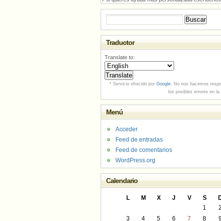
Buscar:
Traductor
Translate to:
* Servicio ofrecido por
Google
. No nos hacemos respo
los posibles errores en la
Menú
Acceder
Feed de entradas
Feed de comentarios
WordPress.org
Calendario
L
M
X
J
V
S
1
3
4
5
6
7
8