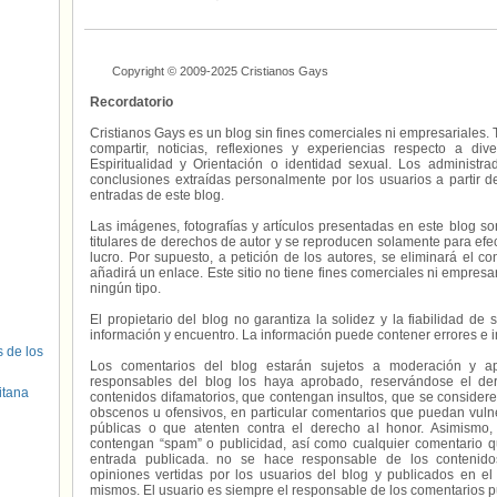
Copyright © 2009-2025 Cristianos Gays
Recordatorio
Cristianos Gays es un blog sin fines comerciales ni empresariales. 
compartir, noticias, reflexiones y experiencias respecto a 
Espiritualidad y Orientación o identidad sexual. Los administ
conclusiones extraídas personalmente por los usuarios a partir d
entradas de este blog.
Las imágenes, fotografías y artículos presentadas en este blog s
titulares de derechos de autor y se reproducen solamente para efecto
lucro. Por supuesto, a petición de los autores, se eliminará el 
añadirá un enlace. Este sitio no tiene fines comerciales ni empresa
ningún tipo.
El propietario del blog no garantiza la solidez y la fiabilidad d
información y encuentro. La información puede contener errores e 
s de los
Los comentarios del blog estarán sujetos a moderación y a
responsables del blog los haya aprobado, reservándose el der
itana
contenidos difamatorios, que contengan insultos, que se consideren
obscenos u ofensivos, en particular comentarios que puedan vuln
públicas o que atenten contra el derecho al honor. Asimismo,
contengan “spam” o publicidad, así como cualquier comentario q
entrada publicada. no se hace responsable de los contenidos
opiniones vertidas por los usuarios del blog y publicados en el
mismos. El usuario es siempre el responsable de los comentarios p