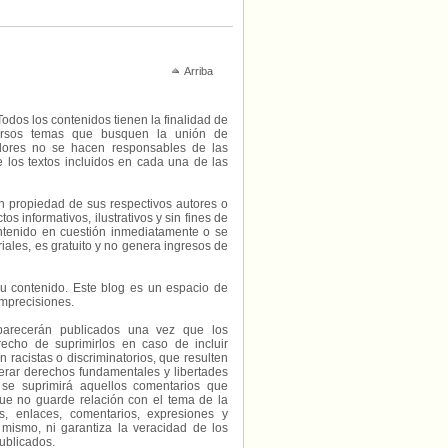
Arriba
Todos los contenidos tienen la finalidad de
diversos temas que busquen la unión de
radores no se hacen responsables de las
e los textos incluidos en cada una de las
on propiedad de sus respectivos autores o
s informativos, ilustrativos y sin fines de
contenido en cuestión inmediatamente o se
riales, es gratuito y no genera ingresos de
e su contenido. Este blog es un espacio de
imprecisiones.
parecerán publicados una vez que los
echo de suprimirlos en caso de incluir
 racistas o discriminatorios, que resulten
erar derechos fundamentales y libertades
 se suprimirá aquellos comentarios que
ue no guarde relación con el tema de la
, enlaces, comentarios, expresiones y
 mismo, ni garantiza la veracidad de los
ublicados.