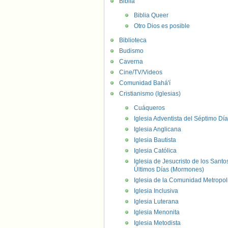
Biblia
Biblia Queer
Otro Dios es posible
Biblioteca
Budismo
Caverna
Cine/TV/Videos
Comunidad Bahá'í
Cristianismo (Iglesias)
Cuáqueros
Iglesia Adventista del Séptimo Día
Iglesia Anglicana
Iglesia Bautista
Iglesia Católica
Iglesia de Jesucristo de los Santo
Últimos Días (Mormones)
Iglesia de la Comunidad Metropol
Iglesia Inclusiva
Iglesia Luterana
Iglesia Menonita
Iglesia Metodista