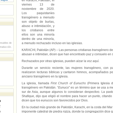
en Karachi, Pakistán, el
viernes 13 de
noviembre de 2020.
Los paquistaníes
transgénero a menudo
son objeto de burlas,
abuso e intimidación, y
los cristianos entre
ellos son una minoría
dentro de una minoría,
a menudo rechazado incluso en las iglesias.
nsables de
 traducción.
KARACHI, Pakistán (AP) – Las personas cristianas transgénero d
abusan e intimidan, dicen que han encontrado paz y consuelo en su
Rechazados por otras iglesias, pueden alzar la voz aquí.
Durante un servicio reciente, las mujeres transgénero, con p
realizaron lecturas bíblicas y cantaron himnos, acompañados p
anciano transgénero en la iglesia.
La iglesia, llamada
First Church of Eunuchs
(Primera Iglesia d
transgénero en Pakistán. “
Eunuco
” es un término que se usa a m
sur de Asia, aunque algunos lo consideran despectivo. La past
Shafique, dijo que eligió el nombre para hacer un punto, citando
dicen que los eunucos son favorecidos por Dios.
D
2
En la ciudad más grande de Pakistán, Karachi, en la costa del Mar
imponente catedral de piedra rojiza, donde la congregación dice 
9