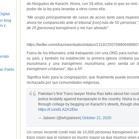
de Abogados de Karachi. Ahora, con 28 años, sabe lo que es vivir 
poder de la ley para levantar a otros como ella.
igital
“
Me ocupo principalmente de casos de acoso tanto para mujere
un blog
ahora he comparecido ante el tribunal [con] más de 50 personas ”
hs y
de 20 [personas] transgénero y me han aliviado
”.
https://twitter.com/shazmeenbatool/status/1319225070980648960
Fuera de los tribunales, está trabajando con una ONG para luchar 
errato
su país, y también ha establecido la primera iglesia cristiana 
musulmana y una transgénero musulmana, pero sentía un do
transgénero cristianas”
, dijo a
AP
.
an Pablo
Significa todo para la congregación, que finalmente puede encon
rechazada por sus comunidades religiosas.
Pakistan’s first Trans lawyer Nisha Rao talks about her cou
police brutality against transpeople in the country. Nisha 
through college by begging on Karachi’s streets, though she
https://t.co/x6LAZA1fGw
— Jabeen (@whyjabeen)
October 21, 2020
Un censo reciente contó más de 10,000 personas transgénero en
trans creen que el número es mucho mayor ya que muchos viven e