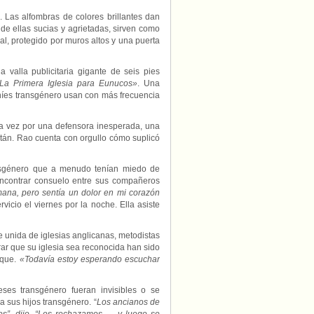
. Las alfombras de colores brillantes dan
 de ellas sucias y agrietadas, sirven como
l, protegido por muros altos y una puerta
 valla publicitaria gigante de seis pies
La Primera Iglesia para Eunucos»
. Una
aníes transgénero usan con más frecuencia
ra vez por una defensora inesperada, una
án. Rao cuenta con orgullo cómo suplicó
ansgénero que a menudo tenían miedo de
ncontrar consuelo entre sus compañeros
na, pero sentía un dolor en mi corazón
rvicio el viernes por la noche. Ella asiste
te unida de iglesias anglicanas, metodistas
grar que su iglesia sea reconocida han sido
fique.
«Todavía estoy esperando escuchar
reses transgénero fueran invisibles o se
 sus hijos transgénero. “
Los ancianos de