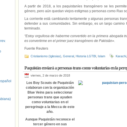
A partir de 2018, a los paquistaníes transgénero se les permite
género, pero aún quedan viejos estigmas y personas como Rao so
La corriente está cambiando lentamente y algunas personas trans
defender a sus comunidades. Sin embargo, es un largo camino 
terminado.
“Estoy orgullosa de haberme convertido en la primera abogada t
 rev.
es convertirme en el primer juez transgénero de Pakistán».
Fuente Reuters
o
Cristianismo (Iglesias)
,
General
,
Historia LGTBI
,
Islam
Karachi
Paquistán enviará a personas trans como voluntarias en la pere
viernes, 2 de marzo de 2018
spañol
Los Boy Scouts de Paquistán
colaboran con la organización
Blue Veins para seleccionar
personas trans que ayuden
sbiana)
como voluntarias en el
peregrinaje a la Mecca de este
año.
Aunque Paquistán reconoce el
tercer género en sus