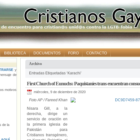
BIBLIOTECA
DOCUMENTOS
FORO
CONTACTO
Archivo
TRARSE
y
Entradas Etiquetadas ‘Karachi’
ensaje de
First Church of Eunuchs: Paquistaníes trans encuentran consuel
tros motivos
miércoles, 9 de diciembre de 2020
Foto AP / Fareed Khan
Nisara Gill, a la
derecha, dirige un
servicio de oración en
la primera iglesia de
 de la
Pakistán para
Cristianos transgénero,
s
AQUÍ