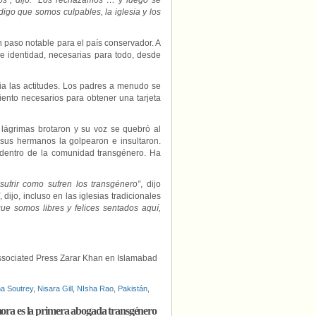
os”, dijo. “Los rechazamos … y luego se
igo que somos culpables, la iglesia y los
n paso notable para el país conservador. A
de identidad, necesarias para todo, desde
ia las actitudes. Los padres a menudo se
iento necesarios para obtener una tarjeta
s lágrimas brotaron y su voz se quebró al
sus hermanos la golpearon e insultaron.
n dentro de la comunidad transgénero. Ha
ufrir como sufren los transgénero”
, dijo
, dijo, incluso en las iglesias tradicionales
ue somos libres y felices sentados aquí,
Associated Press Zarar Khan en Islamabad
a Soutrey
,
Nisara Gill
,
NIsha Rao
,
Pakistán
,
Ahora es la primera abogada transgénero