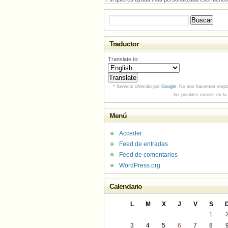
Buscar:
Traductor
Translate to:
* Servicio ofrecido por
Google
. No nos hacemos respo
los posibles errores en la
Menú
Acceder
Feed de entradas
Feed de comentarios
WordPress.org
Calendario
L
M
X
J
V
S
1
3
4
5
6
7
8