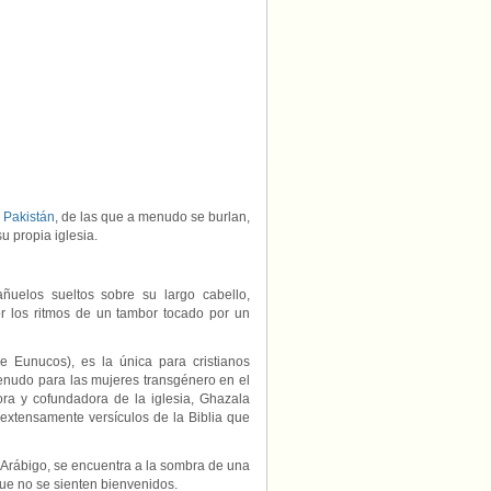
una
iglesia
propia:
e
Pakistán
, de las que a menudo se burlan,
 propia iglesia.
añuelos sueltos sobre su largo cabello,
or los ritmos de un tambor tocado por un
e Eunucos), es la única para cristianos
enudo para las mujeres transgénero en el
ora y cofundadora de la iglesia, Ghazala
 extensamente versículos de la Biblia que
 Arábigo, se encuentra a la sombra de una
que no se sienten bienvenidos.