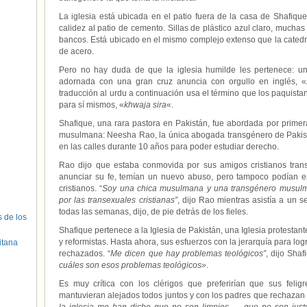
La iglesia está ubicada en el patio fuera de la casa de Shafique
calidez al patio de cemento. Sillas de plástico azul claro, muchas
bancos. Está ubicado en el mismo complejo extenso que la catedra
de acero.
Pero no hay duda de que la iglesia humilde les pertenece: una
adornada con una gran cruz anuncia con orgullo en inglés, «
traducción al urdu a continuación usa el término que los paquist
para sí mismos, «
khwaja sira
«.
Shafique, una rara pastora en Pakistán, fue abordada por prime
musulmana: Neesha Rao, la única abogada transgénero de Pakist
en las calles durante 10 años para poder estudiar derecho.
Rao dijo que estaba conmovida por sus amigos cristianos tr
anunciar su fe, temían un nuevo abuso, pero tampoco podían e
cristianos. “
Soy una chica musulmana y una transgénero musulma
por las transexuales cristianas”
, dijo Rao mientras asistía a un se
todas las semanas, dijo, de pie detrás de los fieles.
s de los
Shafique pertenece a la Iglesia de Pakistán, una Iglesia protestan
y reformistas. Hasta ahora, sus esfuerzos con la jerarquía para lo
itana
rechazados. “
Me dicen que hay problemas teológicos”
, dijo Sha
cuáles son esos problemas teológicos»
.
Es muy crítica con los clérigos que preferirían que sus felig
mantuvieran alejados todos juntos y con los padres que rechazan a