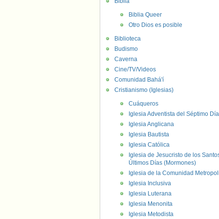
Biblia
Biblia Queer
Otro Dios es posible
Biblioteca
Budismo
Caverna
Cine/TV/Videos
Comunidad Bahá'í
Cristianismo (Iglesias)
Cuáqueros
Iglesia Adventista del Séptimo Día
Iglesia Anglicana
Iglesia Bautista
Iglesia Católica
Iglesia de Jesucristo de los Santo
Últimos Días (Mormones)
Iglesia de la Comunidad Metropol
Iglesia Inclusiva
Iglesia Luterana
Iglesia Menonita
Iglesia Metodista