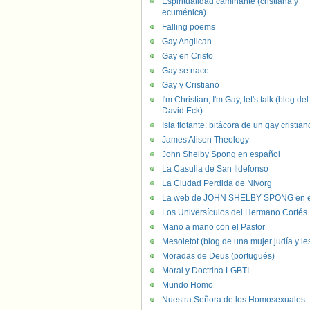
Espiritualidad caminante (cristiana y
ecuménica)
Falling poems
Gay Anglican
Gay en Cristo
Gay se nace.
Gay y Cristiano
I'm Christian, I'm Gay, let's talk (blog del
David Eck)
Isla flotante: bitácora de un gay cristian
James Alison Theology
John Shelby Spong en español
La Casulla de San Ildefonso
La Ciudad Perdida de Nivorg
La web de JOHN SHELBY SPONG en e
Los Universículos del Hermano Cortés
Mano a mano con el Pastor
Mesoletot (blog de una mujer judía y le
Moradas de Deus (portugués)
Moral y Doctrina LGBTI
Mundo Homo
Nuestra Señora de los Homosexuales