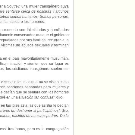
Nena Soutrey, una mujer transgénero cuya
ere sentarse cerca de nosotras y algunos
osotros somos humanos. Somos personas.
 brillante sobre los hombros.
s a menudo son intimidados y humillados
ndamente conservador, aunque el gobierno
epudiados por sus familias, recurren a la
 víctimas de abusos sexuales y terminan
ía en el país mayoritariamente musulmán.
discriminación y sienten que su lugar es
s, los cristianos transgénero suelen ser
 a veces, se les dice que no se vistan como
s con secciones separadas para mujeres y
 le decían que se sentara con los hombres
tré en una situación tan confusa
”, dijo.
en las iglesias a las que asistía le pedían
ideraron un deshonor si participamos”
, dijo.
manos, nacidos de nuestros padres. De la
 casi tres horas, pero es la congregación