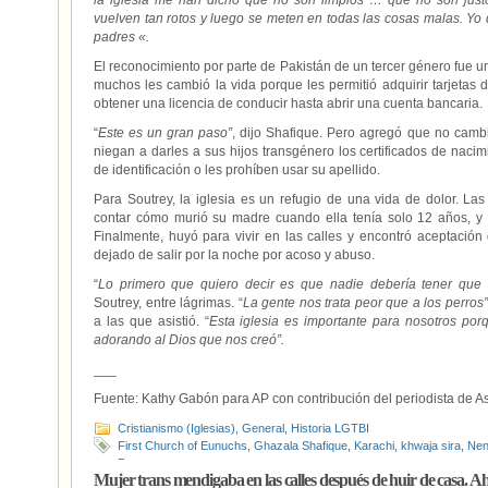
la iglesia me han dicho que no son limpios … que no son just
vuelven tan rotos y luego se meten en todas las cosas malas. Yo d
padres «.
El reconocimiento por parte de Pakistán de un tercer género fue u
muchos les cambió la vida porque les permitió adquirir tarjetas 
obtener una licencia de conducir hasta abrir una cuenta bancaria.
“
Este es un gran paso”
, dijo Shafique. Pero agregó que no camb
niegan a darles a sus hijos transgénero los certificados de nacim
de identificación o les prohíben usar su apellido.
Para Soutrey, la iglesia es un refugio de una vida de dolor. La
contar cómo murió su madre cuando ella tenía solo 12 años, y 
Finalmente, huyó para vivir en las calles y encontró aceptació
dejado de salir por la noche por acoso y abuso.
“
Lo primero que quiero decir es que nadie debería tener que s
Soutrey, entre lágrimas. “
La gente nos trata peor que a los perros”
a las que asistió. “
Esta iglesia es importante para nosotros porq
adorando al Dios que nos creó”.
___
Fuente: Kathy Gabón para AP con contribución del periodista de 
Cristianismo (Iglesias)
,
General
,
Historia LGTBI
First Church of Eunuchs
,
Ghazala Shafique
,
Karachi
,
khwaja sira
,
Nen
Personas trans
Mujer trans mendigaba en las calles después de huir de casa. 