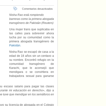
en
Comentarios desactivados
Mujer
Nisha Rao está rompiendo
trans
barreras como la primera abogada
mendigaba
transgénero de Pakistán (Reuters)
en
las
Una mujer trans que suplicaba en
calles
las calles para sobrevivir ahora
después
lucha por su comunidad como la
de
primera abogada transgénero de
huir
Pakistán
.
de
casa.
Nisha Rao se escapó de casa a la
Ahora
edad de 18 años sin un centavo a
es
su nombre. Encontró refugio en la
la
comunidad transgénero de
primera
Karachi, que le aconsejó que
abogada
mendigara o se convirtiera en
transgénero
trabajadora sexual para ganarse
de
Pakistán
su escaso salario para pagar las clases
urante mi educación en derecho»
, dijo a
 que tuve que mendigar en los semáforos en
uvo su licencia de abogada en el Colegio