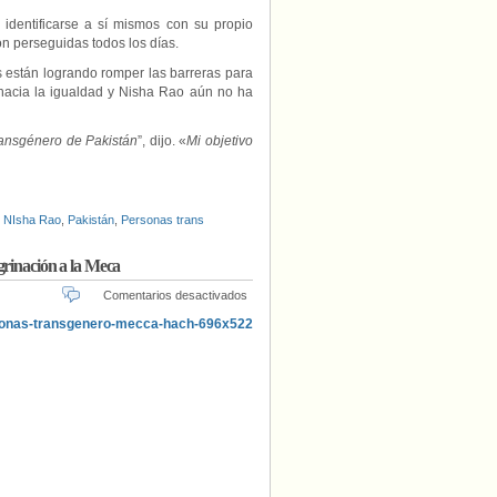
 identificarse a sí mismos con su propio
n perseguidas todos los días.
 están logrando romper las barreras para
hacia la igualdad y Nisha Rao aún no ha
ransgénero de Pakistán
”, dijo. «
Mi objetivo
,
NIsha Rao
,
Pakistán
,
Personas trans
grinación a la Meca
en
Comentarios desactivados
Paquistán
enviará
a
personas
trans
como
voluntarias
en
la
peregrinación
a