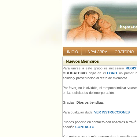
INICIO
LA PALABRA
ORATORIO
Nuevos Miembros
Para unirse a este grupo es necesario
REGIS
OBLIGATORIO
dejar en el
FORO
un primer m
saludo y presentación al resto de miembros.
Por favor, no lo olvidéis, ni tampoco indicar vues
en las solicitudes de incorporación.
Gracias.
Dios os bendiga.
Para cualquier duda,
VER INSTRUCCIONES
.
Puedes ponerte en contacto con nosotros a través
sección
CONTACTO
.
Y si quieres ayuda más personalizada escríbeno