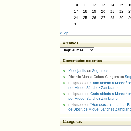
10
11
12
13
14
15
1
17
18
19
20
21
22
2
24
25
26
27
28
29
3
31
« Sep
Archivos
Archivos
Comentarios recientes
Mudejarillo
en
Seguimos…
Ricardo Alonso Ochoa Gongora
en
Se
resignado
en
Carta abierta a Monseñor
por Miguel Sánchez Zambrano.
resignado
en
Carta abierta a Monseñor
por Miguel Sánchez Zambrano.
resignado
en
“Homosexualidad. Las R
de Dios”, de Miguel Sánchez Zambran
Categorías