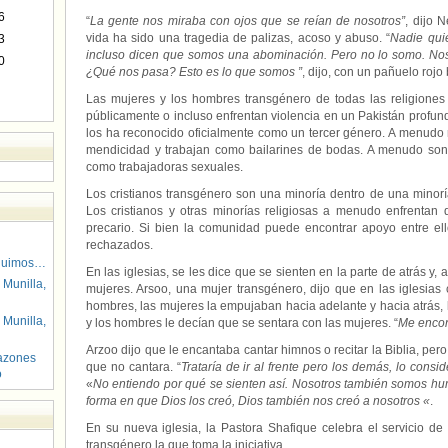
6
“
La gente nos miraba con ojos que se reían de nosotros”
, dijo 
vida ha sido una tragedia de palizas, acoso y abuso. “
Nadie qui
3
incluso dicen que somos una abominación. Pero no lo somo. N
0
¿Qué nos pasa? Esto es lo que somos ”
, dijo, con un pañuelo rojo
Las mujeres y los hombres transgénero de todas las religione
públicamente o incluso enfrentan violencia en un Pakistán profu
los ha reconocido oficialmente como un tercer género. A menudo r
mendicidad y trabajan como bailarines de bodas. A menudo son
como trabajadoras sexuales.
Los cristianos transgénero son una minoría dentro de una minor
Los cristianos y otras minorías religiosas a menudo enfrentan 
precario. Si bien la comunidad puede encontrar apoyo entre ello
rechazados.
guimos…
En las iglesias, se les dice que se sienten en la parte de atrás y,
 Munilla,
mujeres. Arsoo, una mujer transgénero, dijo que en las iglesia
hombres, las mujeres la empujaban hacia adelante y hacia atrás,
 Munilla,
y los hombres le decían que se sentara con las mujeres. “
Me encon
Arzoo dijo que le encantaba cantar himnos o recitar la Biblia, pero 
azones
que no cantara. “
Trataría de ir al frente pero los demás, lo cons
o
«
No entiendo por qué se sienten así. Nosotros también somos hu
forma en que Dios los creó, Dios también nos creó a nosotros «
.
En su nueva iglesia, la Pastora Shafique celebra el servicio de
transgénero la que toma la iniciativa.