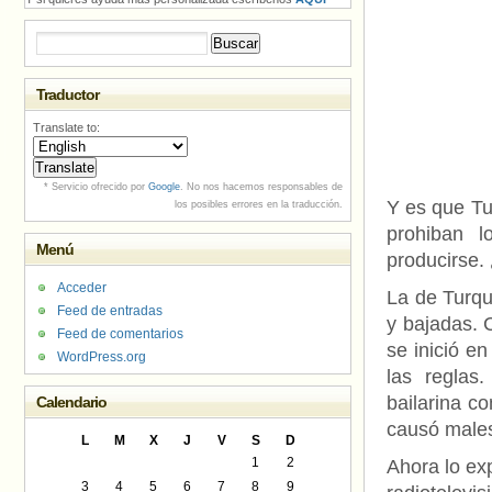
Buscar:
Traductor
Translate to:
* Servicio ofrecido por
Google
. No nos hacemos responsables de
Y es que Tu
los posibles errores en la traducción.
prohiban 
Menú
producirse.
Acceder
La de Turqu
Feed de entradas
y bajadas. 
Feed de comentarios
se inició e
WordPress.org
las reglas
bailarina c
Calendario
causó males
L
M
X
J
V
S
D
1
2
Ahora lo ex
3
4
5
6
7
8
9