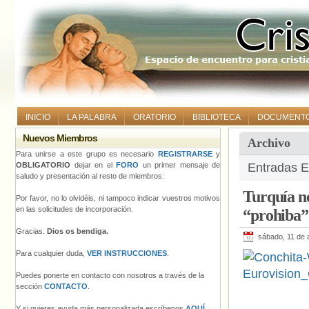
INICIO
LA PALABRA
ORATORIO
BIBLIOTECA
DOCUMENT
Nuevos Miembros
Archivo
Para unirse a este grupo es necesario
REGISTRARSE
y
OBLIGATORIO
dejar en el
FORO
un primer mensaje de
Entradas E
saludo y presentación al resto de miembros.
Turquía no
Por favor, no lo olvidéis, ni tampoco indicar vuestros motivos
en las solicitudes de incorporación.
“prohiba” 
Gracias.
Dios os bendiga.
sábado, 11 de 
Para cualquier duda,
VER INSTRUCCIONES
.
Puedes ponerte en contacto con nosotros a través de la
sección
CONTACTO
.
Y si quieres ayuda más personalizada escríbenos
AQUÍ