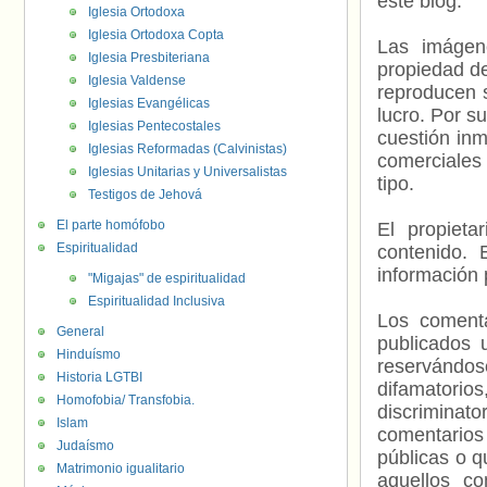
este blog.
Iglesia Ortodoxa
Iglesia Ortodoxa Copta
Las imágene
Iglesia Presbiteriana
propiedad de
Iglesia Valdense
reproducen s
Iglesias Evangélicas
lucro. Por s
Iglesias Pentecostales
cuestión inm
Iglesias Reformadas (Calvinistas)
comerciales 
Iglesias Unitarias y Universalistas
tipo.
Testigos de Jehová
El parte homófobo
El propieta
Espiritualidad
contenido. 
información 
"Migajas" de espiritualidad
Espiritualidad Inclusiva
Los comenta
General
publicados 
Hinduísmo
reservándos
Historia LGTBI
difamatorio
Homofobia/ Transfobia.
discriminat
Islam
comentarios
Judaísmo
públicas o 
Matrimonio igualitario
aquellos c