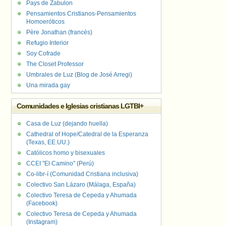
Pays de Zabulon
Pensamientos Cristianos-Pensamientos
Homoeróticos
Père Jonathan (francés)
Refugio Interior
Soy Cofrade
The Closet Professor
Umbrales de Luz (Blog de José Arregi)
Una mirada gay
Comunidades e Iglesias cristianas LGTBI+
Casa de Luz (dejando huella)
Cathedral of Hope/Catedral de la Esperanza
(Texas, EE.UU.)
Católicos homo y bisexuales
CCEI "El Camino" (Perú)
Co-libr-í (Comunidad Cristiana inclusiva)
Colectivo San Lázaro (Málaga, España)
Colectivo Teresa de Cepeda y Ahumada
(Facebook)
Colectivo Teresa de Cepeda y Ahumada
(Instagram)