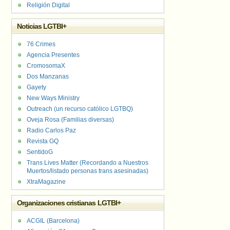
Religión Digital
Noticias LGTBI+
76 Crimes
Agencia Presentes
CromosomaX
Dos Manzanas
Gayety
New Ways Ministry
Outreach (un recurso católico LGTBQ)
Oveja Rosa (Familias diversas)
Radio Carlos Paz
Revista GQ
SentidoG
Trans Lives Matter (Recordando a Nuestros
Muertos/listado personas trans asesinadas)
XtraMagazine
Organizaciones cristianas LGTBI+
ACGIL (Barcelona)