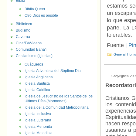
Biblia
estamos seg
Biblia Queer
un escapara
Otro Dios es posible
lo que espe
Biblioteca
parte. La 
Budismo
tolerables.
Caverna
Cine/TV/Videos
Fuente |
Pi
Comunidad Bahá'í
General
,
Homof
Cristianismo (Iglesias)
Cuáqueros
Iglesia Adventista del Séptimo Día
Copyright © 200
Iglesia Anglicana
Iglesia Bautista
Recordator
Iglesia Católica
Iglesia de Jesucristo de los Santos de los
Cristianos G
Últimos Días (Mormones)
los contenid
Iglesia de la Comunidad Metropolitana
experienci
Iglesia Inclusiva
Espiritualid
Iglesia Luterana
hacen respo
Iglesia Menonita
usuarios a p
Iglesia Metodista