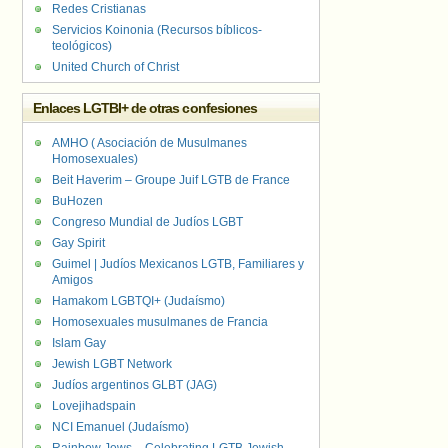
Redes Cristianas
Servicios Koinonia (Recursos bíblicos-
teológicos)
United Church of Christ
Enlaces LGTBI+ de otras confesiones
AMHO ( Asociación de Musulmanes
Homosexuales)
Beit Haverim – Groupe Juif LGTB de France
BuHozen
Congreso Mundial de Judíos LGBT
Gay Spirit
Guimel | Judíos Mexicanos LGTB, Familiares y
Amigos
Hamakom LGBTQI+ (Judaísmo)
Homosexuales musulmanes de Francia
Islam Gay
Jewish LGBT Network
Judíos argentinos GLBT (JAG)
Lovejihadspain
NCI Emanuel (Judaísmo)