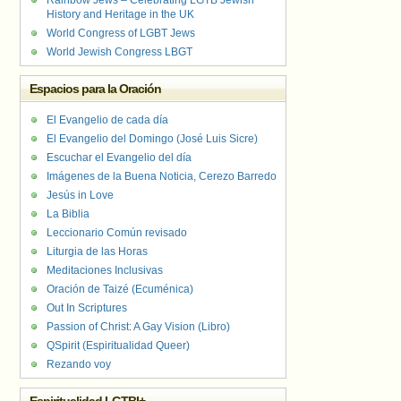
Rainbow Jews – Celebrating LGTB Jewish
History and Heritage in the UK
World Congress of LGBT Jews
World Jewish Congress LBGT
Espacios para la Oración
El Evangelio de cada día
El Evangelio del Domingo (José Luis Sicre)
Escuchar el Evangelio del día
Imágenes de la Buena Noticia, Cerezo Barredo
Jesús in Love
La Biblia
Leccionario Común revisado
Liturgia de las Horas
Meditaciones Inclusivas
Oración de Taizé (Ecuménica)
Out In Scriptures
Passion of Christ: A Gay Vision (Libro)
QSpirit (Espiritualidad Queer)
Rezando voy