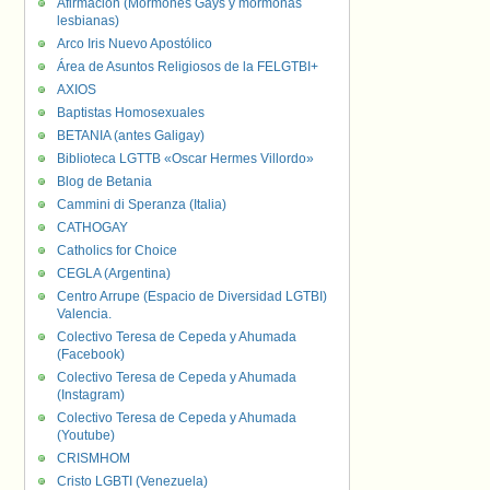
Afirmación (Mormones Gays y mormonas
lesbianas)
Arco Iris Nuevo Apostólico
Área de Asuntos Religiosos de la FELGTBI+
AXIOS
Baptistas Homosexuales
BETANIA (antes Galigay)
Biblioteca LGTTB «Oscar Hermes Villordo»
Blog de Betania
Cammini di Speranza (Italia)
CATHOGAY
Catholics for Choice
CEGLA (Argentina)
Centro Arrupe (Espacio de Diversidad LGTBI)
Valencia.
Colectivo Teresa de Cepeda y Ahumada
(Facebook)
Colectivo Teresa de Cepeda y Ahumada
(Instagram)
Colectivo Teresa de Cepeda y Ahumada
(Youtube)
CRISMHOM
Cristo LGBTI (Venezuela)