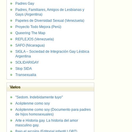
Padres Gay
Padres, Familiares, Amigos de Lesbianas y
Gays (Argentina)
Papeles de Diversidad Sexual (Venezuela)
Proyecto Todo Mejora (Perú)
Queering The Map
REFLEJOS (Venezuela)
SAFO (Nicaragua)
SIGLA – Sociedad de Integración Gay Lésbica
Argentina
SOLIDARIGAY
Stop SIDA
Transexualia
Varios
"Sedom. Indebidamente tuyo"
Acéptenme como soy
Acéptenme como soy (Documento para padres
de hijos homosexuales)
Arte e Historia gay. La historia del amor
masculino gay.
Bajo el arcoíris (Editorial infantil LGBT).