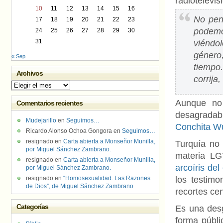
radiotelevis
10
11
12
13
14
15
16
No pen
17
18
19
20
21
22
23
podemo
24
25
26
27
28
29
30
31
viéndo
género
« Sep
tiempo
Archivos
corrija
Archivos
Aunque no
Comentarios recientes
desagradabl
Mudejarillo
en
Seguimos…
Conchita W
Ricardo Alonso Ochoa Gongora
en
Seguimos…
resignado
en
Carta abierta a Monseñor Munilla,
Turquía no 
por Miguel Sánchez Zambrano.
materia L
resignado
en
Carta abierta a Monseñor Munilla,
arcoíris de
por Miguel Sánchez Zambrano.
resignado
en
“Homosexualidad. Las Razones
los testimo
de Dios”, de Miguel Sánchez Zambrano
recortes ce
Categorías
Es una des
forma públic