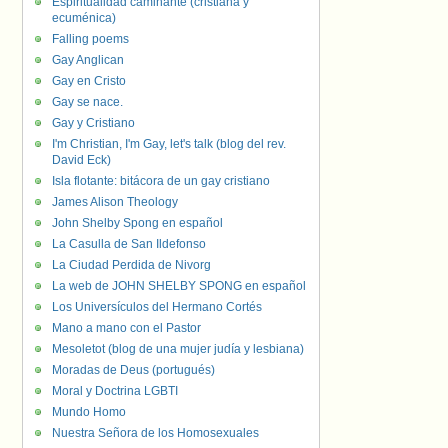
Espiritualidad caminante (cristiana y
ecuménica)
Falling poems
Gay Anglican
Gay en Cristo
Gay se nace.
Gay y Cristiano
I'm Christian, I'm Gay, let's talk (blog del rev.
David Eck)
Isla flotante: bitácora de un gay cristiano
James Alison Theology
John Shelby Spong en español
La Casulla de San Ildefonso
La Ciudad Perdida de Nivorg
La web de JOHN SHELBY SPONG en español
Los Universículos del Hermano Cortés
Mano a mano con el Pastor
Mesoletot (blog de una mujer judía y lesbiana)
Moradas de Deus (portugués)
Moral y Doctrina LGBTI
Mundo Homo
Nuestra Señora de los Homosexuales