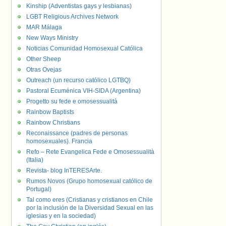
Kinship (Adventistas gays y lesbianas)
LGBT Religious Archives Network
MAR Málaga
New Ways Ministry
Noticias Comunidad Homosexual Católica
Other Sheep
Otras Ovejas
Outreach (un recurso católico LGTBQ)
Pastoral Ecuménica VIH-SIDA (Argentina)
Progetto su fede e omosessualità
Rainbow Baptists
Rainbow Christians
Reconaissance (padres de personas
homosexuales). Francia
Refo – Rete Evangelica Fede e Omosessualità
(Italia)
Revista- blog InTERESArte.
Rumos Novos (Grupo homosexual católico de
Portugal)
Tal como eres (Cristianas y cristianos en Chile
por la inclusión de la Diversidad Sexual en las
iglesias y en la sociedad)