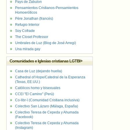
Pays de Zabulon
Pensamientos Cristianos-Pensamientos
Homoeróticos
Père Jonathan (francés)
Refugio Interior
Soy Cofrade
The Closet Professor
Umbrales de Luz (Blog de José Arregi)
Una mirada gay
Comunidades e Iglesias cristianas LGTBI+
Casa de Luz (dejando huella)
Cathedral of Hope/Catedral de la Esperanza
(Texas, EE.UU.)
Católicos homo y bisexuales
CCEI "El Camino" (Perú)
Co-libr-í (Comunidad Cristiana inclusiva)
Colectivo San Lázaro (Málaga, España)
Colectivo Teresa de Cepeda y Ahumada
(Facebook)
Colectivo Teresa de Cepeda y Ahumada
(Instagram)