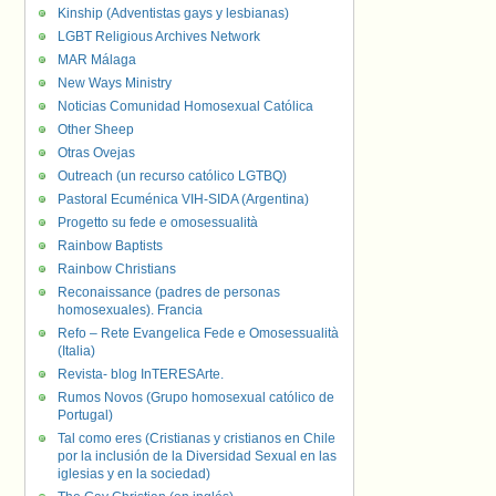
Kinship (Adventistas gays y lesbianas)
LGBT Religious Archives Network
MAR Málaga
New Ways Ministry
Noticias Comunidad Homosexual Católica
Other Sheep
Otras Ovejas
Outreach (un recurso católico LGTBQ)
Pastoral Ecuménica VIH-SIDA (Argentina)
Progetto su fede e omosessualità
Rainbow Baptists
Rainbow Christians
Reconaissance (padres de personas
homosexuales). Francia
Refo – Rete Evangelica Fede e Omosessualità
(Italia)
Revista- blog InTERESArte.
Rumos Novos (Grupo homosexual católico de
Portugal)
Tal como eres (Cristianas y cristianos en Chile
por la inclusión de la Diversidad Sexual en las
iglesias y en la sociedad)