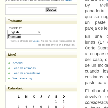
By Meli
Buscar:
panadería
que se neg
Traductor
un paste
pareja de l
Translate to:
En una de
* Servicio ofrecido por
Google
. No nos hacemos responsables de
lunes (17 d
los posibles errores en la traducción.
Corte Supr
a ocuparse
Menú
del caso, q
Acceder
de un incid
Feed de entradas
cuando lo
Feed de comentarios
cristianos
WordPress.org
pastel para
Calendario
El tribunal
devolvió 
L
M
X
J
V
S
D
1
2
consideraci
3
4
5
6
7
8
9