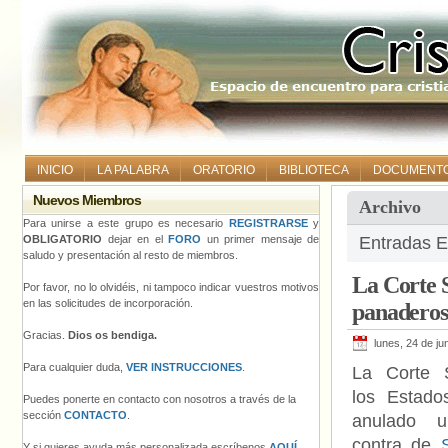
INICIO
LA PALABRA
ORATORIO
BIBLIOTECA
DOCUMENT
Nuevos Miembros
Archivo
Para unirse a este grupo es necesario
REGISTRARSE
y
OBLIGATORIO
dejar en el
FORO
un primer mensaje de
Entradas Et
saludo y presentación al resto de miembros.
La Corte S
Por favor, no lo olvidéis, ni tampoco indicar vuestros motivos
en las solicitudes de incorporación.
panaderos 
Gracias.
Dios os bendiga.
lunes, 24 de ju
Para cualquier duda,
VER INSTRUCCIONES
.
La Corte 
los Estado
Puedes ponerte en contacto con nosotros a través de la
sección
CONTACTO
.
anulado u
contra de
Y si quieres ayuda más personalizada escríbenos
AQUÍ