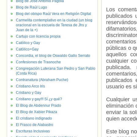
Blog de José Antonio Pagola
Blog de Raúl Lugo
Los comenta
Blog del obispo Raúl Vera en Religión Digital
publicados 
Carmelita contemplativo en la ciudad (un blog
reservándos
oracional en la escuela de Teresa de Jhs y
difamatorio
Juan de la +)
discriminat
Cartujo con licencia propia
comentarios
Católico y Gay
públicas o 
Católico+Gay
aquellos c
Concordia, el blog de Oswaldo Gallo Serrato
cualquier c
Confesiones de Trasnoche
publicada.
Congregación Luterana San Pedro y San Pablo
comentarios,
(Costa Rica)
publicados 
Contranatura (Abraham Puche)
usuario es s
Cristiano Arco Iris
Cristiano y Gay
Cualquier us
Cristiano y gay!!! Sí ¿y qué?
eliminación 
El Blog de Abdennur Prado
enviar la so
El Blog de Xabier Pikaza
quien accede
El cristiano indignado
El Frasco de Alabastro
Este blog no
Escrituras Inclusivas