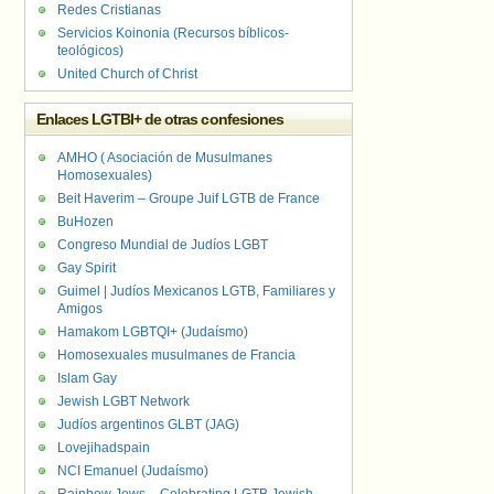
Redes Cristianas
Servicios Koinonia (Recursos bíblicos-
teológicos)
United Church of Christ
Enlaces LGTBI+ de otras confesiones
AMHO ( Asociación de Musulmanes
Homosexuales)
Beit Haverim – Groupe Juif LGTB de France
BuHozen
Congreso Mundial de Judíos LGBT
Gay Spirit
Guimel | Judíos Mexicanos LGTB, Familiares y
Amigos
Hamakom LGBTQI+ (Judaísmo)
Homosexuales musulmanes de Francia
Islam Gay
Jewish LGBT Network
Judíos argentinos GLBT (JAG)
Lovejihadspain
NCI Emanuel (Judaísmo)