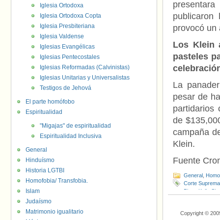
presentara 
Iglesia Ortodoxa
publicaron
Iglesia Ortodoxa Copta
Iglesia Presbiteriana
provocó un 
Iglesia Valdense
Los Klein 
Iglesias Evangélicas
pasteles p
Iglesias Pentecostales
celebración
Iglesias Reformadas (Calvinistas)
Iglesias Unitarias y Universalistas
La panader
Testigos de Jehová
pesar de ha
El parte homófobo
partidarios
Espiritualidad
de $135,000
"Migajas" de espiritualidad
campaña de 
Espiritualidad Inclusiva
Klein.
General
Fuente Cr
Hinduísmo
Historia LGTBI
General
,
Homof
Homofobia/ Transfobia.
Corte Suprema
Islam
Pizer
,
Kelly Sh
Judaísmo
Matrimonio igualitario
Copyright © 200