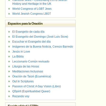
Rainbow Jews – Celebrating LGTB Jewish
History and Heritage in the UK
World Congress of LGBT Jews
World Jewish Congress LBGT
Espacios para la Oración
El Evangelio de cada día
El Evangelio del Domingo (José Luis Sicre)
Escuchar el Evangelio del día
Imágenes de la Buena Noticia, Cerezo Barredo
Jesús in Love
La Biblia
Leccionario Común revisado
Liturgia de las Horas
Meditaciones Inclusivas
Oración de Taizé (Ecuménica)
Out In Scriptures
Passion of Christ: A Gay Vision (Libro)
QSpirit (Espiritualidad Queer)
Rezando voy