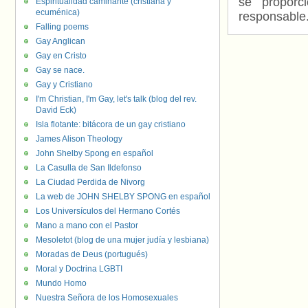
se proporc
Espiritualidad caminante (cristiana y
ecuménica)
responsable
Falling poems
Gay Anglican
Gay en Cristo
Gay se nace.
Gay y Cristiano
I'm Christian, I'm Gay, let's talk (blog del rev.
David Eck)
Isla flotante: bitácora de un gay cristiano
James Alison Theology
John Shelby Spong en español
La Casulla de San Ildefonso
La Ciudad Perdida de Nivorg
La web de JOHN SHELBY SPONG en español
Los Universículos del Hermano Cortés
Mano a mano con el Pastor
Mesoletot (blog de una mujer judía y lesbiana)
Moradas de Deus (portugués)
Moral y Doctrina LGBTI
Mundo Homo
Nuestra Señora de los Homosexuales