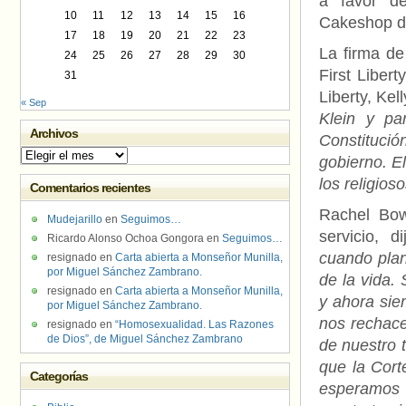
a favor de
10
11
12
13
14
15
16
Cakeshop d
17
18
19
20
21
22
23
La firma de
24
25
26
27
28
29
30
First Libert
31
Liberty, Kel
« Sep
Klein y pa
Archivos
Constituci
Archivos
gobierno. El
los religios
Comentarios recientes
Rachel Bow
Mudejarillo
en
Seguimos…
servicio, d
Ricardo Alonso Ochoa Gongora
en
Seguimos…
cuando pla
resignado
en
Carta abierta a Monseñor Munilla,
por Miguel Sánchez Zambrano.
de la vida.
resignado
en
Carta abierta a Monseñor Munilla,
y ahora sie
por Miguel Sánchez Zambrano.
nos rechace
resignado
en
“Homosexualidad. Las Razones
de Dios”, de Miguel Sánchez Zambrano
de nuestro 
que la Cort
Categorías
esperamos q