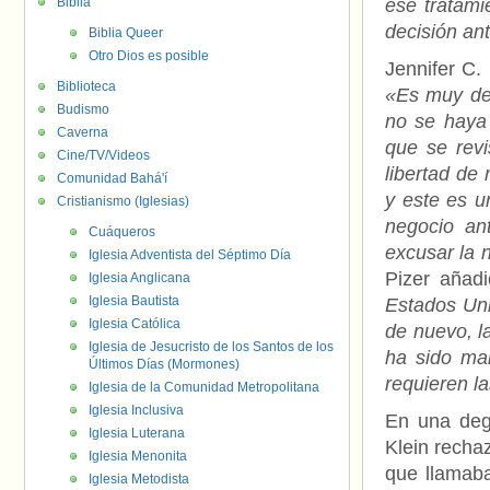
Biblia
ese tratami
decisión ant
Biblia Queer
Otro Dios es posible
Jennifer C.
Biblioteca
«Es muy de
Budismo
no se haya 
Caverna
que se revi
Cine/TV/Videos
libertad de 
Comunidad Bahá'í
y este es u
Cristianismo (Iglesias)
negocio ant
Cuáqueros
excusar la 
Iglesia Adventista del Séptimo Día
Pizer añadi
Iglesia Anglicana
Iglesia Bautista
Estados Uni
Iglesia Católica
de nuevo, l
Iglesia de Jesucristo de los Santos de los
ha sido ma
Últimos Días (Mormones)
requieren l
Iglesia de la Comunidad Metropolitana
Iglesia Inclusiva
En una deg
Iglesia Luterana
Klein recha
Iglesia Menonita
que llamab
Iglesia Metodista