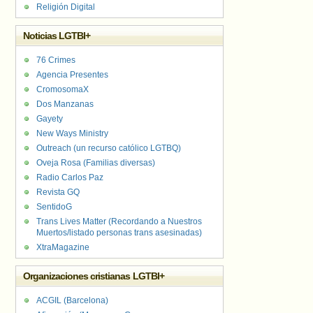
Religión Digital
Noticias LGTBI+
76 Crimes
Agencia Presentes
CromosomaX
Dos Manzanas
Gayety
New Ways Ministry
Outreach (un recurso católico LGTBQ)
Oveja Rosa (Familias diversas)
Radio Carlos Paz
Revista GQ
SentidoG
Trans Lives Matter (Recordando a Nuestros
Muertos/listado personas trans asesinadas)
XtraMagazine
Organizaciones cristianas LGTBI+
ACGIL (Barcelona)