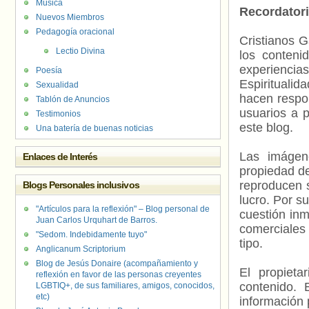
Música
Recordator
Nuevos Miembros
Pedagogía oracional
Cristianos G
Lectio Divina
los contenid
experienci
Poesía
Espiritualid
Sexualidad
hacen respo
Tablón de Anuncios
usuarios a p
Testimonios
este blog.
Una batería de buenas noticias
Las imágene
Enlaces de Interés
propiedad de
reproducen s
Blogs Personales inclusivos
lucro. Por s
"Artículos para la reflexión" – Blog personal de
cuestión inm
Juan Carlos Urquhart de Barros.
comerciales 
"Sedom. Indebidamente tuyo"
tipo.
Anglicanum Scriptorium
Blog de Jesús Donaire (acompañamiento y
El propieta
reflexión en favor de las personas creyentes
contenido. 
LGBTIQ+, de sus familiares, amigos, conocidos,
etc)
información 