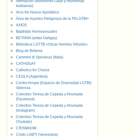
Afirmación (Mormones Gays y mormonas
lesbianas)
Arco Iris Nuevo Apostólico
Área de Asuntos Religiosos de la FELGTBI+
AXIOS
Baptistas Homosexuales
BETANIA (antes Galigay)
Biblioteca LGTTB «Oscar Hermes Villordo»
Blog de Betania
Cammini di Speranza (Italia)
CATHOGAY
Catholics for Choice
CEGLA (Argentina)
Centro Arrupe (Espacio de Diversidad LGTBI)
Valencia.
Colectivo Teresa de Cepeda y Ahumada
(Facebook)
Colectivo Teresa de Cepeda y Ahumada
(Instagram)
Colectivo Teresa de Cepeda y Ahumada
(Youtube)
CRISMHOM
Cristo LGBTI (Venezuela)