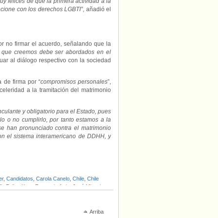
uy felices de que la primera actividad a la
acione con los derechos LGBTI”
, añadió el
r no firmar el acuerdo, señalando que la
os que creemos debe ser abordados en el
nuar al diálogo respectivo con la sociedad
a de firma por “
compromisos personales
”,
eleridad a la tramitación del matrimonio
nculante y obligatorio para el Estado, pues
o o no cumplirlo, por tanto estamos a la
se han pronunciado contra el matrimonio
 con el sistema interamericano de DDHH, y
er
,
Candidatos
,
Carola Canelo
,
Chile
,
Chile
H)
,
Felipe Kast
,
Fernando Atria
,
José Miguel
 Lagos
Arriba