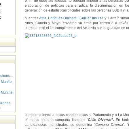
el fin de quue las iglesias no puedan impedir a las personas LG
6
elaboración de políticas para erradicar la discriminación en 
generación de estadísticas oficiales sobre las personas LGBTI y l
3
0
Mientras
Atria,
Enríquez-Ominami,
Guillier,
Insulza
y Larraín firma
Artes, Canelo y Mayol enviaron su firma por correo o a través
comprometió el fiel cumplimiento del Acuerdo por la Igualdad en u
guimos…
 Munilla,
 Munilla,
azones
o
comprometiendo a los/as candidatos/as al Parlamento y a La Mon
el marco de una campaña llamada
“
Chile Diverso”
.
En tanto
candidatos/as municipales, se denomina
“Comuna Diversa”. “E