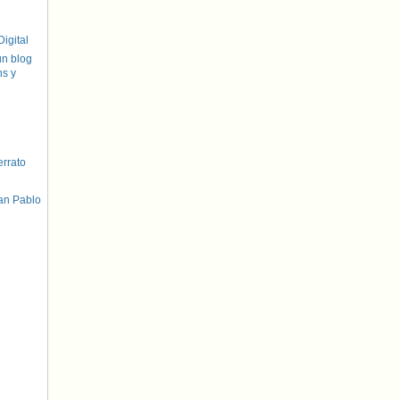
igital
un blog
hs y
errato
an Pablo