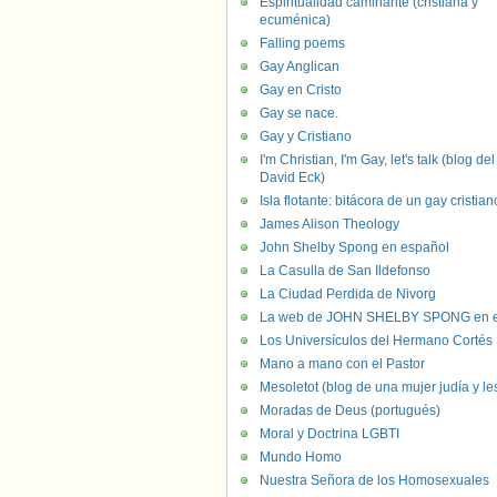
Espiritualidad caminante (cristiana y
ecuménica)
Falling poems
Gay Anglican
Gay en Cristo
Gay se nace.
Gay y Cristiano
I'm Christian, I'm Gay, let's talk (blog del
David Eck)
Isla flotante: bitácora de un gay cristian
James Alison Theology
John Shelby Spong en español
La Casulla de San Ildefonso
La Ciudad Perdida de Nivorg
La web de JOHN SHELBY SPONG en e
Los Universículos del Hermano Cortés
Mano a mano con el Pastor
Mesoletot (blog de una mujer judía y le
Moradas de Deus (portugués)
Moral y Doctrina LGBTI
Mundo Homo
Nuestra Señora de los Homosexuales