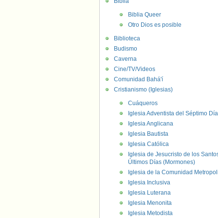
Biblia
Biblia Queer
Otro Dios es posible
Biblioteca
Budismo
Caverna
Cine/TV/Videos
Comunidad Bahá'í
Cristianismo (Iglesias)
Cuáqueros
Iglesia Adventista del Séptimo Día
Iglesia Anglicana
Iglesia Bautista
Iglesia Católica
Iglesia de Jesucristo de los Santo
Últimos Días (Mormones)
Iglesia de la Comunidad Metropol
Iglesia Inclusiva
Iglesia Luterana
Iglesia Menonita
Iglesia Metodista