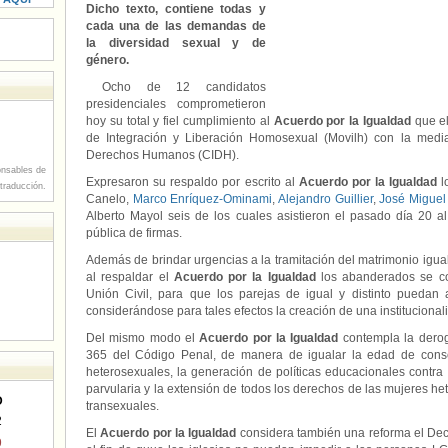
Dicho texto, contiene todas y
cada una de las demandas de
la diversidad sexual y de
género.
Ocho de 12 candidatos
presidenciales comprometieron
hoy su total y fiel cumplimiento al
Acuerdo por la Igualdad
que el
de Integración y Liberación Homosexual (Movilh) con la medi
Derechos Humanos (CIDH).
nsables de
Expresaron su respaldo por escrito al
Acuerdo por la Igualdad
l
 traducción.
Canelo,
Marco Enríquez-Ominami
,
Alejandro Guillier
,
José Miguel
Alberto Mayol seis de los cuales asistieron el pasado día 20 a
pública de firmas.
Además de brindar urgencias a la tramitación del matrimonio igual
al respaldar el
Acuerdo por la Igualdad
los abanderados se co
Unión Civil, para que los parejas de igual y distinto puedan
considerándose para tales efectos la creación de una institucionali
Del mismo modo el
Acuerdo por la Igualdad
contempla la derog
365 del Código Penal, de manera de igualar la edad de cons
heterosexuales, la generación de políticas educacionales contra
parvularia y la extensión de todos los derechos de las mujeres he
D
transexuales.
2
El
Acuerdo por la Igualdad
considera también una reforma el Decr
9