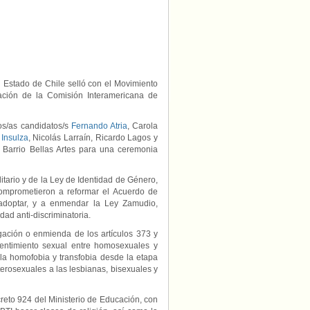
y
por
los
derechos
de
las
personas
LGBTI
 Estado de Chile selló con el Movimiento
ación de la Comisión Interamericana de
os/as candidatos/s
Fernando Atria
, Carola
 Insulza
, Nicolás Larraín, Ricardo Lagos y
l Barrio Bellas Artes para una ceremonia
itario y de la Ley de Identidad de Género,
mprometieron a reformar el Acuerdo de
 adoptar, y a enmendar la Ley Zamudio,
dad anti-discriminatoria.
ación o enmienda de los artículos 373 y
entimiento sexual entre homosexuales y
 la homofobia y transfobia desde la etapa
terosexuales a las lesbianas, bisexuales y
eto 924 del Ministerio de Educación, con