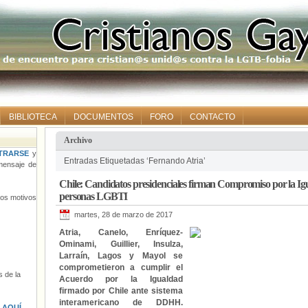
BIBLIOTECA
DOCUMENTOS
FORO
CONTACTO
Archivo
TRARSE
y
Entradas Etiquetadas ‘Fernando Atria’
ensaje de
Chile: Candidatos presidenciales firman Compromiso por la Igua
personas LGBTI
tros motivos
martes, 28 de marzo de 2017
Atria, Canelo, Enríquez-
Ominami, Guillier, Insulza,
Larraín, Lagos y Mayol se
comprometieron a cumplir el
 de la
Acuerdo por la Igualdad
firmado por Chile ante sistema
interamericano de DDHH.
s
AQUÍ