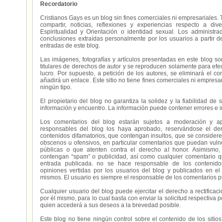
Recordatorio
Cristianos Gays es un blog sin fines comerciales ni empresariales. 
compartir, noticias, reflexiones y experiencias respecto a 
Espiritualidad y Orientación o identidad sexual. Los administ
conclusiones extraídas personalmente por los usuarios a partir d
entradas de este blog.
Las imágenes, fotografías y artículos presentadas en este blog s
titulares de derechos de autor y se reproducen solamente para efecto
lucro. Por supuesto, a petición de los autores, se eliminará el 
añadirá un enlace. Este sitio no tiene fines comerciales ni empresa
ningún tipo.
El propietario del blog no garantiza la solidez y la fiabilidad d
información y encuentro. La información puede contener errores e 
Los comentarios del blog estarán sujetos a moderación y a
responsables del blog los haya aprobado, reservándose el der
contenidos difamatorios, que contengan insultos, que se consideren
obscenos u ofensivos, en particular comentarios que puedan vuln
públicas o que atenten contra el derecho al honor. Asimismo,
contengan “spam” o publicidad, así como cualquier comentario q
entrada publicada. no se hace responsable de los contenidos
opiniones vertidas por los usuarios del blog y publicados en el
mismos. El usuario es siempre el responsable de los comentarios p
Cualquier usuario del blog puede ejercitar el derecho a rectifica
por él mismo, para lo cual basta con enviar la solicitud respectiva p
quien accederá a sus deseos a la brevedad posible.
Este blog no tiene ningún control sobre el contenido de los sitio