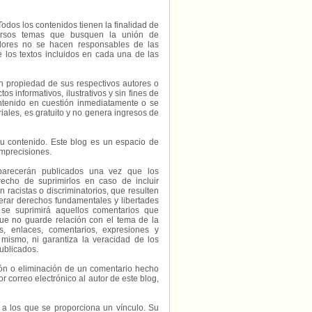
Todos los contenidos tienen la finalidad de
diversos temas que busquen la unión de
radores no se hacen responsables de las
e los textos incluidos en cada una de las
on propiedad de sus respectivos autores o
s informativos, ilustrativos y sin fines de
contenido en cuestión inmediatamente o se
riales, es gratuito y no genera ingresos de
e su contenido. Este blog es un espacio de
imprecisiones.
parecerán publicados una vez que los
echo de suprimirlos en caso de incluir
 racistas o discriminatorios, que resulten
erar derechos fundamentales y libertades
 se suprimirá aquellos comentarios que
ue no guarde relación con el tema de la
, enlaces, comentarios, expresiones y
 mismo, ni garantiza la veracidad de los
ublicados.
ción o eliminación de un comentario hecho
or correo electrónico al autor de este blog,
s a los que se proporciona un vínculo. Su