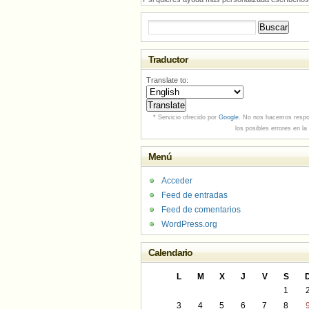
Buscar:
Traductor
Translate to:
* Servicio ofrecido por
Google
. No nos hacemos respo
los posibles errores en la
Menú
Acceder
Feed de entradas
Feed de comentarios
WordPress.org
Calendario
L
M
X
J
V
S
1
3
4
5
6
7
8