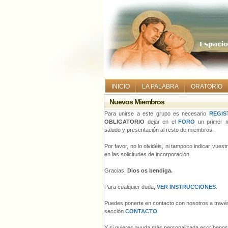
INICIO
LA PALABRA
ORATORIO
Nuevos Miembros
Para unirse a este grupo es necesario
REGIS
OBLIGATORIO
dejar en el
FORO
un primer m
saludo y presentación al resto de miembros.
Por favor, no lo olvidéis, ni tampoco indicar vues
en las solicitudes de incorporación.
Gracias.
Dios os bendiga.
Para cualquier duda,
VER INSTRUCCIONES
.
Puedes ponerte en contacto con nosotros a través
sección
CONTACTO
.
Y si quieres ayuda más personalizada escríbeno