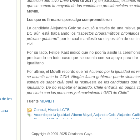
adhesión que tuvo
Chile Diverso 2017
y, en particular, estamos m
que se suman la mayoría de los candidatos presidenciales se rel
Movilh.
Los que no firmaron, pero algo comprometieron
La candidata Alejandra Goic se excusó a través de una misiva po
DC aún está trabajando los
“aspectos programáticos prioritari
próximo gobierno”
, por lo cual manifestó su disposición de conti
civil.
Por su lado, Felipe Kast indicó que no podría asistir la ceremoni
precisando en todo caso que se cuenta con su apoyo para dar c
igualitario
Por último, el Movilh recordó que
“el Acuerdo por la Igualdad es vi
se asumió ante la CIDH. Ningún futuro gobierno puede violentarl
espera de saber cuál será la respuesta de los candidatos que 
igualitario. De no respetar el acuerdo, Chile entraría en pugna
por cierto con las personas y el movimiento LGBTI de Chile”
.
s de los
Fuente
MOVILH
General
,
Historia LGTBI
itana
Acuerdo por la Igualdad
,
Alberto Mayol
,
Alejandra Goic
,
Alejandro Guilli
Diverso 2017
,
Comisión Interamericana de Derechos Humanos (CID
Insulza
,
Marco Enríquez-Ominami
,
MOVILH
,
Nicolás Larraín
,
Ricardo
Copyright © 2009-2025 Cristianos Gays