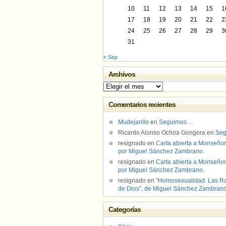
10
11
12
13
14
15
1
17
18
19
20
21
22
2
24
25
26
27
28
29
3
31
« Sep
Archivos
Archivos
Comentarios recientes
Mudejarillo
en
Seguimos…
Ricardo Alonso Ochoa Gongora
en
Se
resignado
en
Carta abierta a Monseñor
por Miguel Sánchez Zambrano.
resignado
en
Carta abierta a Monseñor
por Miguel Sánchez Zambrano.
resignado
en
“Homosexualidad. Las R
de Dios”, de Miguel Sánchez Zambran
Categorías