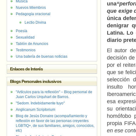
Música
una
“perfo
Nuevos Miembros
que exige 
Pedagogía oracional
única defe
Lectio Divina
denigrar 
Poesía
Latina. Lo
Sexualidad
diario pre
Tablón de Anuncios
El autor de
Testimonios
Una batería de buenas noticias
decisión de
por el reit
Enlaces de Interés
que se felic
selección 
Blogs Personales inclusivos
insulto h
"Artículos para la reflexión" – Blog personal de
Iberoameric
Juan Carlos Urquhart de Barros.
esa expresi
"Sedom. Indebidamente tuyo"
su orientac
Anglicanum Scriptorium
homófobo p
Blog de Jesús Donaire (acompañamiento y
reflexión en favor de las personas creyentes
propia FIFA
LGBTIQ+, de sus familiares, amigos, conocidos,
en ese cont
etc)