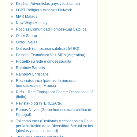
Kinship (Adventistas gays y lesbianas)
LGBT Religious Archives Network
MAR Málaga
New Ways Ministry
Noticias Comunidad Homosexual Católica
Other Sheep
Otras Ovejas
Outreach (un recurso católico LGTBQ)
Pastoral Ecuménica VIH-SIDA (Argentina)
Progetto su fede e omosessualità
Rainbow Baptists
Rainbow Christians
Reconaissance (padres de personas
homosexuales). Francia
Refo – Rete Evangelica Fede e Omosessualità
(Italia)
Revista- blog InTERESArte.
Rumos Novos (Grupo homosexual católico de
Portugal)
Tal como eres (Cristianas y cristianos en Chile
por la inclusión de la Diversidad Sexual en las
iglesias y en la sociedad)