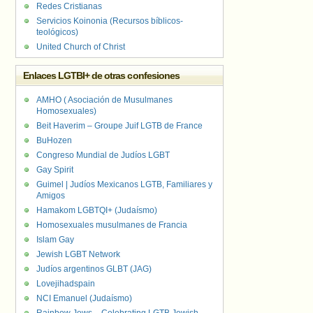
Redes Cristianas
Servicios Koinonia (Recursos bíblicos-
teológicos)
United Church of Christ
Enlaces LGTBI+ de otras confesiones
AMHO ( Asociación de Musulmanes
Homosexuales)
Beit Haverim – Groupe Juif LGTB de France
BuHozen
Congreso Mundial de Judíos LGBT
Gay Spirit
Guimel | Judíos Mexicanos LGTB, Familiares y
Amigos
Hamakom LGBTQI+ (Judaísmo)
Homosexuales musulmanes de Francia
Islam Gay
Jewish LGBT Network
Judíos argentinos GLBT (JAG)
Lovejihadspain
NCI Emanuel (Judaísmo)