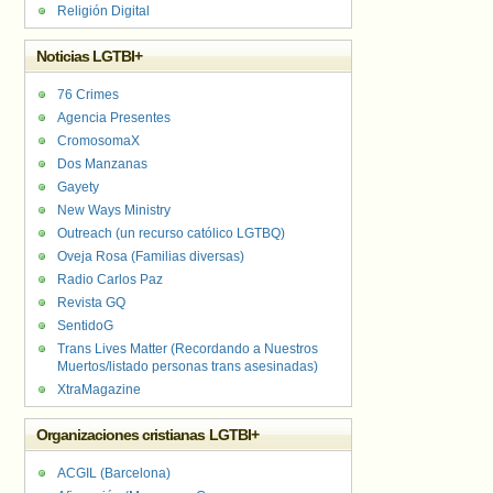
Religión Digital
Noticias LGTBI+
76 Crimes
Agencia Presentes
CromosomaX
Dos Manzanas
Gayety
New Ways Ministry
Outreach (un recurso católico LGTBQ)
Oveja Rosa (Familias diversas)
Radio Carlos Paz
Revista GQ
SentidoG
Trans Lives Matter (Recordando a Nuestros
Muertos/listado personas trans asesinadas)
XtraMagazine
Organizaciones cristianas LGTBI+
ACGIL (Barcelona)