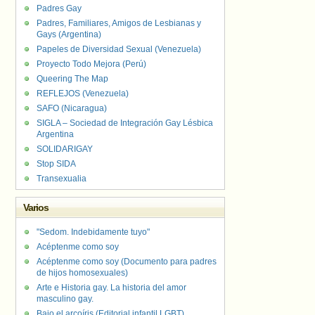
Padres Gay
Padres, Familiares, Amigos de Lesbianas y
Gays (Argentina)
Papeles de Diversidad Sexual (Venezuela)
Proyecto Todo Mejora (Perú)
Queering The Map
REFLEJOS (Venezuela)
SAFO (Nicaragua)
SIGLA – Sociedad de Integración Gay Lésbica
Argentina
SOLIDARIGAY
Stop SIDA
Transexualia
Varios
"Sedom. Indebidamente tuyo"
Acéptenme como soy
Acéptenme como soy (Documento para padres
de hijos homosexuales)
Arte e Historia gay. La historia del amor
masculino gay.
Bajo el arcoíris (Editorial infantil LGBT).