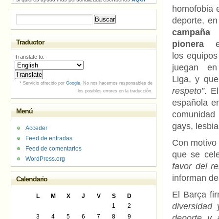
homofobia e
Buscar:
deporte, en
campaña
Traductor
pionera
en
los equipos
Translate to:
juegan e
Liga, y qu
* Servicio ofrecido por
Google
. No nos hacemos responsables de
respeto”
. E
los posibles errores en la traducción.
española en
Menú
comunidad L
gays, lesbia
Acceder
Feed de entradas
Con motivo 
Feed de comentarios
que se cel
WordPress.org
favor del r
informan de
Calendario
El Barça f
L
M
X
J
V
S
D
diversidad
1
2
3
4
5
6
7
8
9
deporte y 