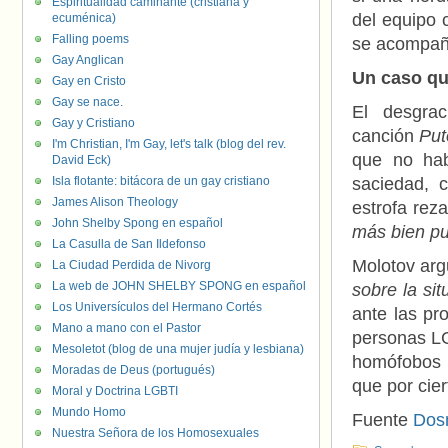
Espiritualidad caminante (cristiana y
del equipo 
ecuménica)
Falling poems
se acompañ
Gay Anglican
Un caso qu
Gay en Cristo
Gay se nace.
El desgra
Gay y Cristiano
canción
Put
I'm Christian, I'm Gay, let's talk (blog del rev.
que no ha
David Eck)
Isla flotante: bitácora de un gay cristiano
saciedad, c
James Alison Theology
estrofa rez
John Shelby Spong en español
más bien pu
La Casulla de San Ildefonso
Molotov ar
La Ciudad Perdida de Nivorg
La web de JOHN SHELBY SPONG en español
sobre la si
Los Universículos del Hermano Cortés
ante las pr
Mano a mano con el Pastor
personas L
Mesoletot (blog de una mujer judía y lesbiana)
homófobos 
Moradas de Deus (portugués)
que por cie
Moral y Doctrina LGBTI
Mundo Homo
Fuente
Dos
Nuestra Señora de los Homosexuales