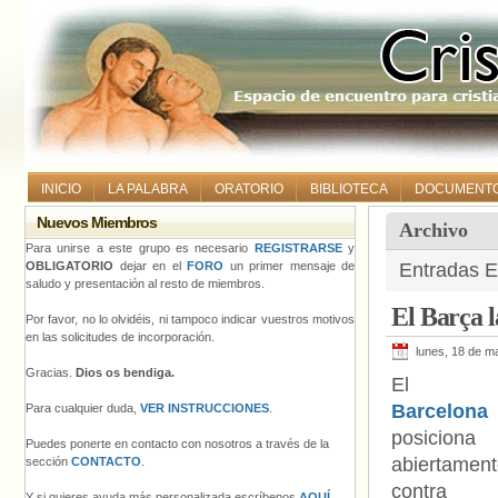
INICIO
LA PALABRA
ORATORIO
BIBLIOTECA
DOCUMENT
Nuevos Miembros
Archivo
Para unirse a este grupo es necesario
REGISTRARSE
y
OBLIGATORIO
dejar en el
FORO
un primer mensaje de
Entradas E
saludo y presentación al resto de miembros.
El Barça 
Por favor, no lo olvidéis, ni tampoco indicar vuestros motivos
en las solicitudes de incorporación.
lunes, 18 de m
Gracias.
Dios os bendiga.
E
Barcelona
Para cualquier duda,
VER INSTRUCCIONES
.
posiciona
Puedes ponerte en contacto con nosotros a través de la
abiertamen
sección
CONTACTO
.
contra
Y si quieres ayuda más personalizada escríbenos
AQUÍ