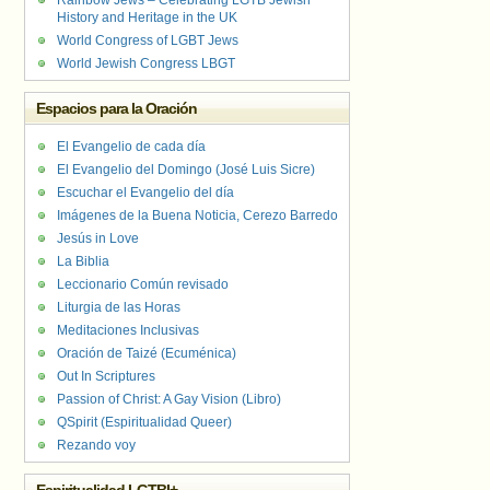
Rainbow Jews – Celebrating LGTB Jewish
History and Heritage in the UK
World Congress of LGBT Jews
World Jewish Congress LBGT
Espacios para la Oración
El Evangelio de cada día
El Evangelio del Domingo (José Luis Sicre)
Escuchar el Evangelio del día
Imágenes de la Buena Noticia, Cerezo Barredo
Jesús in Love
La Biblia
Leccionario Común revisado
Liturgia de las Horas
Meditaciones Inclusivas
Oración de Taizé (Ecuménica)
Out In Scriptures
Passion of Christ: A Gay Vision (Libro)
QSpirit (Espiritualidad Queer)
Rezando voy