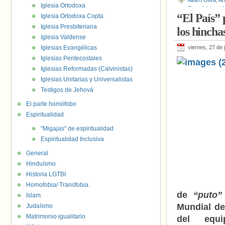
Albert Oliva
,
An
Iglesia Ortodoxa
Transfobia
,
el 
“El País” 
Iglesia Ortodoxa Copta
Fuentes
,
Migue
Cruanyes
,
Víc
Iglesia Presbiteriana
los hincha
Iglesia Valdense
Iglesias Evangélicas
viernes, 27 de 
Iglesias Pentecostales
Iglesias Reformadas (Calvinistas)
Iglesias Unitarias y Universalistas
Testigos de Jehová
El parte homófobo
Espiritualidad
"Migajas" de espiritualidad
Espiritualidad Inclusiva
General
Hinduísmo
Historia LGTBI
Homofobia/ Transfobia.
de
“puto”
Islam
Mundial de 
Judaísmo
Matrimonio igualitario
del equ