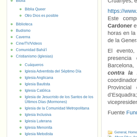
Cruanyes, e
Biblia
Biblia Queer
https://ww
Otro Dios es posible
Este compr
Biblioteca
Cardoner
e
Budismo
horas en la
Caverna
de la Genera
Cine/TV/Videos
Comunidad Bahá'í
El evento,
Cristianismo (Iglesias)
presenci
Barcelona,
Cuáqueros
Iglesia Adventista del Séptimo Día
contra la
Iglesia Anglicana
coordinado
Iglesia Bautista
Provincia
Iglesia Católica
d’Esquadra;
Iglesia de Jesucristo de los Santos de los
vicepreside
Últimos Días (Mormones)
Iglesia de la Comunidad Metropolitana
Fuente
Fun
Iglesia Inclusiva
Iglesia Luterana
Iglesia Menonita
General
,
Homof
Iglesia Metodista