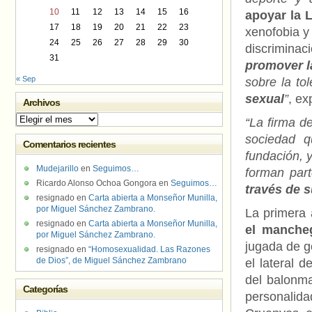
10
11
12
13
14
15
16
apoyar la 
17
18
19
20
21
22
23
xenofobia y 
24
25
26
27
28
29
30
discriminac
31
promover l
« Sep
sobre la tol
sexual
”
, ex
Archivos
Archivos
“La firma d
sociedad q
Comentarios recientes
fundación, y
Mudejarillo
en
Seguimos…
forman part
Ricardo Alonso Ochoa Gongora
en
Seguimos…
través de 
resignado
en
Carta abierta a Monseñor Munilla,
por Miguel Sánchez Zambrano.
La primera 
resignado
en
Carta abierta a Monseñor Munilla,
el manche
por Miguel Sánchez Zambrano.
jugada de go
resignado
en
“Homosexualidad. Las Razones
de Dios”, de Miguel Sánchez Zambrano
el lateral 
del balonma
Categorías
personalid