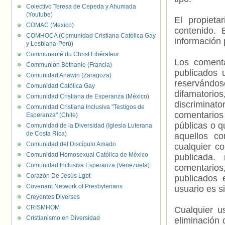
Colectivo Teresa de Cepeda y Ahumada
(Youtube)
El propieta
COMAC (Mexico)
contenido. 
COMHOCA (Comunidad Cristiana Católica Gay
información 
y Lesbiana-Perú)
Communauté du Christ Libérateur
Los comenta
Communion Béthanie (Francia)
publicados 
Comunidad Anawin (Zaragoza)
reservándos
Comunidad Católica Gay
difamatorio
Comunidad Cristiana de Esperanza (México)
discriminat
Comunidad Cristiana Inclusiva "Testigos de
comentarios
Esperanza" (Chile)
públicas o 
Comunidad de la Diversidad (Iglesia Luterana
de Costa Rica)
aquellos c
Comunidad del Discípulo Amado
cualquier c
Comunidad Homosexual Católica de México
publicada.
Comunidad Inclusiva Esperanza (Venezuela)
comentarios,
Corazón De Jesús Lgbt
publicados 
Covenant Network of Presbyterians
usuario es s
Creyentes Diverses
CRISMHOM
Cualquier us
Cristianismo en Diversidad
eliminación 