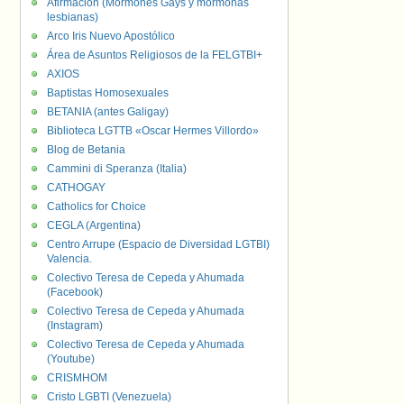
Afirmación (Mormones Gays y mormonas
lesbianas)
Arco Iris Nuevo Apostólico
Área de Asuntos Religiosos de la FELGTBI+
AXIOS
Baptistas Homosexuales
BETANIA (antes Galigay)
Biblioteca LGTTB «Oscar Hermes Villordo»
Blog de Betania
Cammini di Speranza (Italia)
CATHOGAY
Catholics for Choice
CEGLA (Argentina)
Centro Arrupe (Espacio de Diversidad LGTBI)
Valencia.
Colectivo Teresa de Cepeda y Ahumada
(Facebook)
Colectivo Teresa de Cepeda y Ahumada
(Instagram)
Colectivo Teresa de Cepeda y Ahumada
(Youtube)
CRISMHOM
Cristo LGBTI (Venezuela)