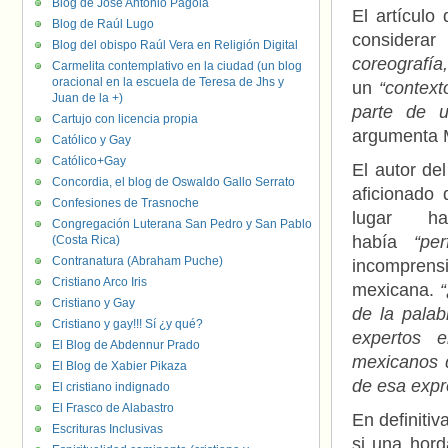
Blog de José Antonio Pagola
El artículo
Blog de Raúl Lugo
considera
Blog del obispo Raúl Vera en Religión Digital
coreografí
Carmelita contemplativo en la ciudad (un blog
oracional en la escuela de Teresa de Jhs y
un
“contexto
Juan de la +)
parte de 
Cartujo con licencia propia
argumenta 
Católico y Gay
Católico+Gay
El autor de
Concordia, el blog de Oswaldo Gallo Serrato
aficionado 
Confesiones de Trasnoche
lugar 
Congregación Luterana San Pedro y San Pablo
había
“pe
(Costa Rica)
Contranatura (Abraham Puche)
incompren
Cristiano Arco Iris
mexicana.
“
Cristiano y Gay
de la palab
Cristiano y gay!!! Sí ¿y qué?
expertos e
El Blog de Abdennur Prado
mexicanos d
El Blog de Xabier Pikaza
de esa expr
El cristiano indignado
El Frasco de Alabastro
En definitiv
Escrituras Inclusivas
si una hord