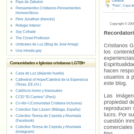
General
Pays de Zabulon
"Puto"
,
Copa de
Pensamientos Cristianos-Pensamientos
Semo
,
México
Homoeróticos
Père Jonathan (francés)
Copyright © 200
Refugio Interior
Soy Cofrade
Recordator
The Closet Professor
Umbrales de Luz (Blog de José Arregi)
Cristianos G
Una mirada gay
los contenid
experienci
Comunidades e Iglesias cristianas LGTBI+
Espiritualid
hacen respo
Casa de Luz (dejando huella)
usuarios a p
Cathedral of Hope/Catedral de la Esperanza
este blog.
(Texas, EE.UU.)
Católicos homo y bisexuales
Las imágene
CCEI "El Camino" (Perú)
propiedad de
Co-libr-í (Comunidad Cristiana inclusiva)
reproducen s
Colectivo San Lázaro (Málaga, España)
lucro. Por s
Colectivo Teresa de Cepeda y Ahumada
cuestión inm
(Facebook)
comerciales 
Colectivo Teresa de Cepeda y Ahumada
(Instagram)
tipo.