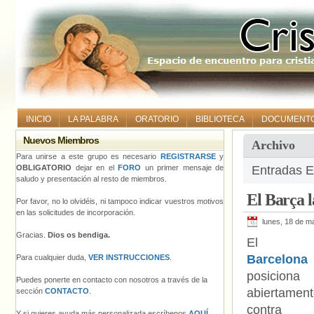
INICIO
LA PALABRA
ORATORIO
BIBLIOTECA
DOCUMENT
Nuevos Miembros
Archivo
Para unirse a este grupo es necesario
REGISTRARSE
y
OBLIGATORIO
dejar en el
FORO
un primer mensaje de
Entradas E
saludo y presentación al resto de miembros.
El Barça 
Por favor, no lo olvidéis, ni tampoco indicar vuestros motivos
en las solicitudes de incorporación.
lunes, 18 de m
Gracias.
Dios os bendiga.
E
Barcelona
Para cualquier duda,
VER INSTRUCCIONES
.
posiciona
Puedes ponerte en contacto con nosotros a través de la
abiertamen
sección
CONTACTO
.
contra
Y si quieres ayuda más personalizada escríbenos
AQUÍ