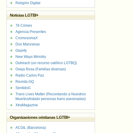
Religión Digital
Noticias LGTBI+
76 Crimes
Agencia Presentes
CromosomaX
Dos Manzanas
Gayety
New Ways Ministry
Outreach (un recurso católico LGTBQ)
Oveja Rosa (Familias diversas)
Radio Carlos Paz
Revista GQ
SentidoG
Trans Lives Matter (Recordando a Nuestros
Muertos/listado personas trans asesinadas)
XtraMagazine
Organizaciones cristianas LGTBI+
ACGIL (Barcelona)