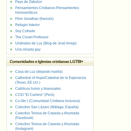
Pays de Zabulon
Pensamientos Cristianos-Pensamientos
Homoeróticos
Père Jonathan (francés)
Refugio Interior
Soy Cofrade
The Closet Professor
Umbrales de Luz (Blog de José Arregi)
Una mirada gay
Comunidades e Iglesias cristianas LGTBI+
Casa de Luz (dejando huella)
Cathedral of Hope/Catedral de la Esperanza
(Texas, EE.UU.)
Católicos homo y bisexuales
CCEI "El Camino" (Perú)
Co-libr-í (Comunidad Cristiana inclusiva)
Colectivo San Lázaro (Málaga, España)
Colectivo Teresa de Cepeda y Ahumada
(Facebook)
Colectivo Teresa de Cepeda y Ahumada
(Instagram)