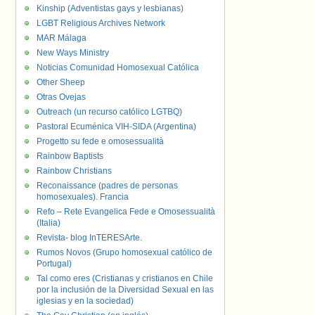
Kinship (Adventistas gays y lesbianas)
LGBT Religious Archives Network
MAR Málaga
New Ways Ministry
Noticias Comunidad Homosexual Católica
Other Sheep
Otras Ovejas
Outreach (un recurso católico LGTBQ)
Pastoral Ecuménica VIH-SIDA (Argentina)
Progetto su fede e omosessualità
Rainbow Baptists
Rainbow Christians
Reconaissance (padres de personas
homosexuales). Francia
Refo – Rete Evangelica Fede e Omosessualità
(Italia)
Revista- blog InTERESArte.
Rumos Novos (Grupo homosexual católico de
Portugal)
Tal como eres (Cristianas y cristianos en Chile
por la inclusión de la Diversidad Sexual en las
iglesias y en la sociedad)