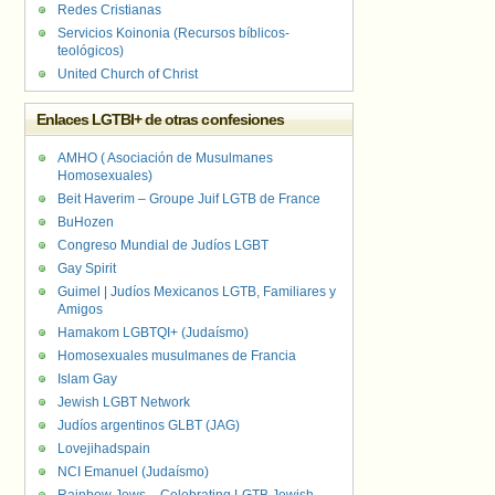
Redes Cristianas
Servicios Koinonia (Recursos bíblicos-
teológicos)
United Church of Christ
Enlaces LGTBI+ de otras confesiones
AMHO ( Asociación de Musulmanes
Homosexuales)
Beit Haverim – Groupe Juif LGTB de France
BuHozen
Congreso Mundial de Judíos LGBT
Gay Spirit
Guimel | Judíos Mexicanos LGTB, Familiares y
Amigos
Hamakom LGBTQI+ (Judaísmo)
Homosexuales musulmanes de Francia
Islam Gay
Jewish LGBT Network
Judíos argentinos GLBT (JAG)
Lovejihadspain
NCI Emanuel (Judaísmo)