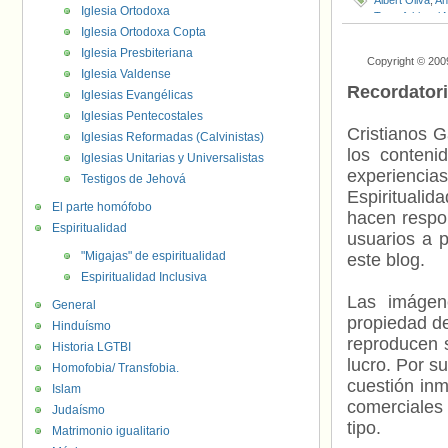
Albert Oliva
,
An
Iglesia Ortodoxa
Transfobia
,
el 
Iglesia Ortodoxa Copta
Fuentes
,
Migue
Cruanyes
,
Víc
Iglesia Presbiteriana
Copyright © 200
Iglesia Valdense
Recordator
Iglesias Evangélicas
Iglesias Pentecostales
Cristianos G
Iglesias Reformadas (Calvinistas)
los contenid
Iglesias Unitarias y Universalistas
experienci
Testigos de Jehová
Espiritualid
El parte homófobo
hacen respo
Espiritualidad
usuarios a p
"Migajas" de espiritualidad
este blog.
Espiritualidad Inclusiva
Las imágene
General
propiedad de
Hinduísmo
reproducen s
Historia LGTBI
lucro. Por s
Homofobia/ Transfobia.
cuestión inm
Islam
comerciales 
Judaísmo
tipo.
Matrimonio igualitario