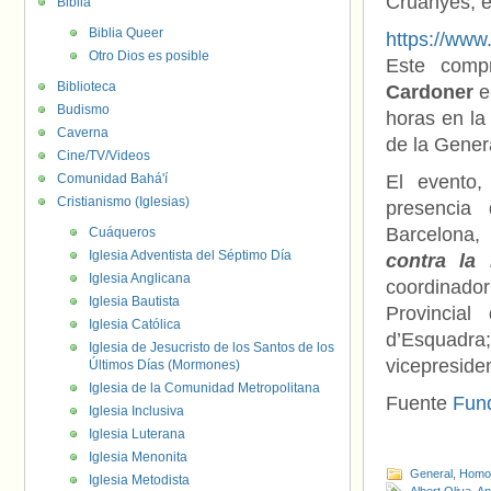
Cruanyes, e
Biblia
Biblia Queer
https://ww
Otro Dios es posible
Este compr
Biblioteca
Cardoner
e
Budismo
horas en la
Caverna
de la Genera
Cine/TV/Videos
Comunidad Bahá'í
El evento,
Cristianismo (Iglesias)
presenci
Barcelona,
Cuáqueros
Iglesia Adventista del Séptimo Día
contra la
Iglesia Anglicana
coordinado
Iglesia Bautista
Provincia
Iglesia Católica
d’Esquadra;
Iglesia de Jesucristo de los Santos de los
vicepreside
Últimos Días (Mormones)
Iglesia de la Comunidad Metropolitana
Fuente
Fun
Iglesia Inclusiva
Iglesia Luterana
Iglesia Menonita
General
,
Homof
Iglesia Metodista