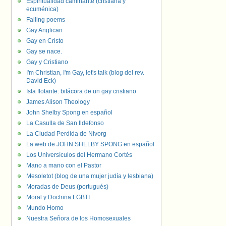
Espiritualidad caminante (cristiana y
ecuménica)
Falling poems
Gay Anglican
Gay en Cristo
Gay se nace.
Gay y Cristiano
I'm Christian, I'm Gay, let's talk (blog del rev.
David Eck)
Isla flotante: bitácora de un gay cristiano
James Alison Theology
John Shelby Spong en español
La Casulla de San Ildefonso
La Ciudad Perdida de Nivorg
La web de JOHN SHELBY SPONG en español
Los Universículos del Hermano Cortés
Mano a mano con el Pastor
Mesoletot (blog de una mujer judía y lesbiana)
Moradas de Deus (portugués)
Moral y Doctrina LGBTI
Mundo Homo
Nuestra Señora de los Homosexuales