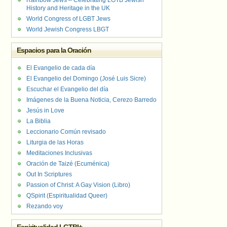
Rainbow Jews – Celebrating LGTB Jewish
History and Heritage in the UK
World Congress of LGBT Jews
World Jewish Congress LBGT
Espacios para la Oración
El Evangelio de cada día
El Evangelio del Domingo (José Luis Sicre)
Escuchar el Evangelio del día
Imágenes de la Buena Noticia, Cerezo Barredo
Jesús in Love
La Biblia
Leccionario Común revisado
Liturgia de las Horas
Meditaciones Inclusivas
Oración de Taizé (Ecuménica)
Out In Scriptures
Passion of Christ: A Gay Vision (Libro)
QSpirit (Espiritualidad Queer)
Rezando voy