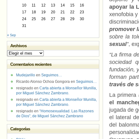
10
11
12
13
14
15
16
apoyar la 
17
18
19
20
21
22
23
xenofobia y 
24
25
26
27
28
29
30
discriminac
31
promover l
« Sep
sobre la tol
sexual
”
, ex
Archivos
Archivos
“La firma d
sociedad q
Comentarios recientes
fundación, y
Mudejarillo
en
Seguimos…
forman part
Ricardo Alonso Ochoa Gongora
en
Seguimos…
través de 
resignado
en
Carta abierta a Monseñor Munilla,
por Miguel Sánchez Zambrano.
La primera 
resignado
en
Carta abierta a Monseñor Munilla,
el manche
por Miguel Sánchez Zambrano.
jugada de go
resignado
en
“Homosexualidad. Las Razones
de Dios”, de Miguel Sánchez Zambrano
el lateral 
del balonma
Categorías
personalid