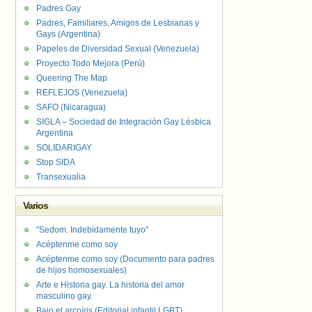
Padres Gay
Padres, Familiares, Amigos de Lesbianas y
Gays (Argentina)
Papeles de Diversidad Sexual (Venezuela)
Proyecto Todo Mejora (Perú)
Queering The Map
REFLEJOS (Venezuela)
SAFO (Nicaragua)
SIGLA – Sociedad de Integración Gay Lésbica
Argentina
SOLIDARIGAY
Stop SIDA
Transexualia
Varios
"Sedom. Indebidamente tuyo"
Acéptenme como soy
Acéptenme como soy (Documento para padres
de hijos homosexuales)
Arte e Historia gay. La historia del amor
masculino gay.
Bajo el arcoíris (Editorial infantil LGBT).