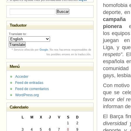
homofobia e
Buscar:
deporte, en
campaña
Traductor
pionera
en
los equipos
Translate to:
juegan e
Liga, y qu
* Servicio ofrecido por
Google
. No nos hacemos responsables de
respeto”
. E
los posibles errores en la traducción.
española en
Menú
comunidad L
gays, lesbia
Acceder
Feed de entradas
Con motivo 
Feed de comentarios
que se cel
WordPress.org
favor del r
informan de
Calendario
El Barça f
L
M
X
J
V
S
D
diversidad
1
2
3
4
5
6
7
8
9
deporte y 