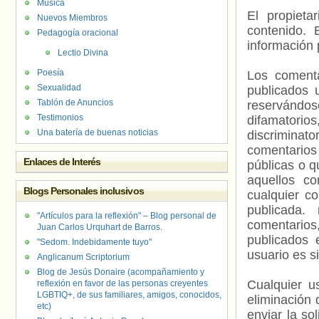
Música
El propieta
Nuevos Miembros
contenido. 
Pedagogía oracional
información 
Lectio Divina
Poesía
Los comenta
Sexualidad
publicados 
Tablón de Anuncios
reservándos
Testimonios
difamatorio
Una batería de buenas noticias
discriminat
comentarios
Enlaces de Interés
públicas o 
aquellos c
Blogs Personales inclusivos
cualquier c
publicada.
"Artículos para la reflexión" – Blog personal de
comentarios,
Juan Carlos Urquhart de Barros.
publicados 
"Sedom. Indebidamente tuyo"
usuario es s
Anglicanum Scriptorium
Blog de Jesús Donaire (acompañamiento y
Cualquier us
reflexión en favor de las personas creyentes
LGBTIQ+, de sus familiares, amigos, conocidos,
eliminación 
etc)
enviar la so