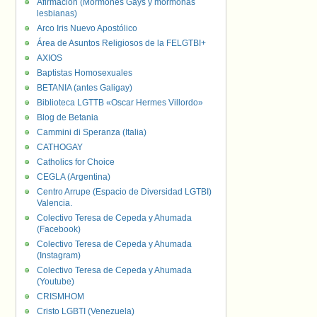
Afirmación (Mormones Gays y mormonas
lesbianas)
Arco Iris Nuevo Apostólico
Área de Asuntos Religiosos de la FELGTBI+
AXIOS
Baptistas Homosexuales
BETANIA (antes Galigay)
Biblioteca LGTTB «Oscar Hermes Villordo»
Blog de Betania
Cammini di Speranza (Italia)
CATHOGAY
Catholics for Choice
CEGLA (Argentina)
Centro Arrupe (Espacio de Diversidad LGTBI)
Valencia.
Colectivo Teresa de Cepeda y Ahumada
(Facebook)
Colectivo Teresa de Cepeda y Ahumada
(Instagram)
Colectivo Teresa de Cepeda y Ahumada
(Youtube)
CRISMHOM
Cristo LGBTI (Venezuela)