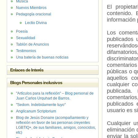
Música
El propieta
Nuevos Miembros
contenido. 
Pedagogía oracional
información 
Lectio Divina
Poesía
Los comenta
Sexualidad
publicados 
Tablón de Anuncios
reservándos
Testimonios
difamatorio
Una batería de buenas noticias
discriminat
comentarios
Enlaces de Interés
públicas o 
aquellos c
Blogs Personales inclusivos
cualquier c
publicada.
"Artículos para la reflexión" – Blog personal de
comentarios,
Juan Carlos Urquhart de Barros.
publicados 
"Sedom. Indebidamente tuyo"
usuario es s
Anglicanum Scriptorium
Blog de Jesús Donaire (acompañamiento y
Cualquier us
reflexión en favor de las personas creyentes
LGBTIQ+, de sus familiares, amigos, conocidos,
eliminación 
etc)
enviar la so