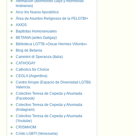
Afirmación (Mormones Gays y mormonas
lesbianas)
Arco Iris Nuevo Apostólico
Área de Asuntos Religiosos de la FELGTBI+
AXIOS
Baptistas Homosexuales
BETANIA (antes Galigay)
Biblioteca LGTTB «Oscar Hermes Villordo»
Blog de Betania
Cammini di Speranza (Italia)
CATHOGAY
Catholics for Choice
CEGLA (Argentina)
Centro Arrupe (Espacio de Diversidad LGTBI)
Valencia.
Colectivo Teresa de Cepeda y Ahumada
(Facebook)
Colectivo Teresa de Cepeda y Ahumada
(Instagram)
Colectivo Teresa de Cepeda y Ahumada
(Youtube)
CRISMHOM
Cristo LGBTI (Venezuela)