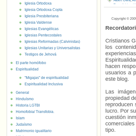
Albert Oliva
,
An
Iglesia Ortodoxa
Transfobia
,
el 
Iglesia Ortodoxa Copta
Fuentes
,
Migue
Cruanyes
,
Víc
Iglesia Presbiteriana
Copyright © 200
Iglesia Valdense
Recordator
Iglesias Evangélicas
Iglesias Pentecostales
Cristianos G
Iglesias Reformadas (Calvinistas)
los contenid
Iglesias Unitarias y Universalistas
experienci
Testigos de Jehová
Espiritualid
El parte homófobo
hacen respo
Espiritualidad
usuarios a p
"Migajas" de espiritualidad
este blog.
Espiritualidad Inclusiva
Las imágene
General
propiedad de
Hinduísmo
reproducen s
Historia LGTBI
lucro. Por s
Homofobia/ Transfobia.
cuestión inm
Islam
comerciales 
Judaísmo
tipo.
Matrimonio igualitario