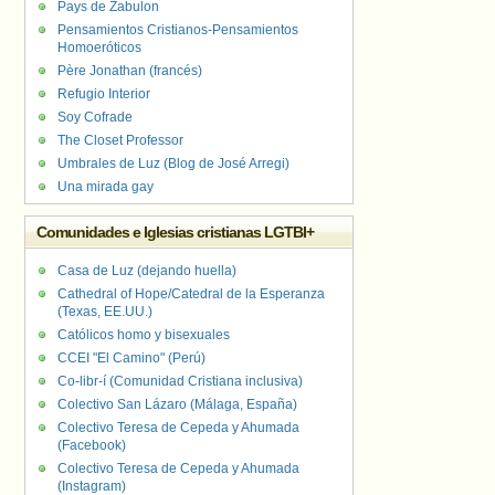
Pays de Zabulon
Pensamientos Cristianos-Pensamientos
Homoeróticos
Père Jonathan (francés)
Refugio Interior
Soy Cofrade
The Closet Professor
Umbrales de Luz (Blog de José Arregi)
Una mirada gay
Comunidades e Iglesias cristianas LGTBI+
Casa de Luz (dejando huella)
Cathedral of Hope/Catedral de la Esperanza
(Texas, EE.UU.)
Católicos homo y bisexuales
CCEI "El Camino" (Perú)
Co-libr-í (Comunidad Cristiana inclusiva)
Colectivo San Lázaro (Málaga, España)
Colectivo Teresa de Cepeda y Ahumada
(Facebook)
Colectivo Teresa de Cepeda y Ahumada
(Instagram)