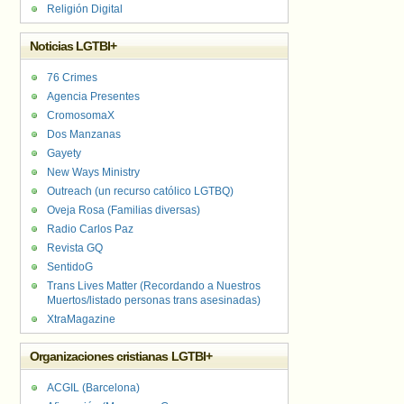
Religión Digital
Noticias LGTBI+
76 Crimes
Agencia Presentes
CromosomaX
Dos Manzanas
Gayety
New Ways Ministry
Outreach (un recurso católico LGTBQ)
Oveja Rosa (Familias diversas)
Radio Carlos Paz
Revista GQ
SentidoG
Trans Lives Matter (Recordando a Nuestros
Muertos/listado personas trans asesinadas)
XtraMagazine
Organizaciones cristianas LGTBI+
ACGIL (Barcelona)