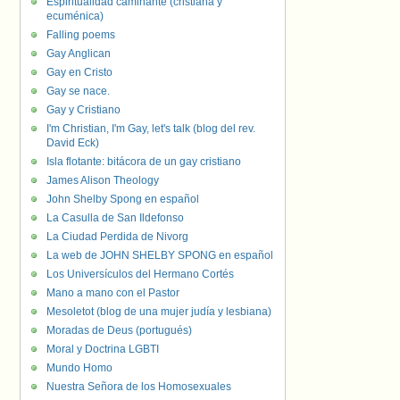
Espiritualidad caminante (cristiana y
ecuménica)
Falling poems
Gay Anglican
Gay en Cristo
Gay se nace.
Gay y Cristiano
I'm Christian, I'm Gay, let's talk (blog del rev.
David Eck)
Isla flotante: bitácora de un gay cristiano
James Alison Theology
John Shelby Spong en español
La Casulla de San Ildefonso
La Ciudad Perdida de Nivorg
La web de JOHN SHELBY SPONG en español
Los Universículos del Hermano Cortés
Mano a mano con el Pastor
Mesoletot (blog de una mujer judía y lesbiana)
Moradas de Deus (portugués)
Moral y Doctrina LGBTI
Mundo Homo
Nuestra Señora de los Homosexuales