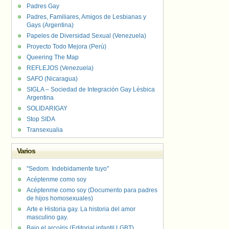
Padres Gay
Padres, Familiares, Amigos de Lesbianas y
Gays (Argentina)
Papeles de Diversidad Sexual (Venezuela)
Proyecto Todo Mejora (Perú)
Queering The Map
REFLEJOS (Venezuela)
SAFO (Nicaragua)
SIGLA – Sociedad de Integración Gay Lésbica
Argentina
SOLIDARIGAY
Stop SIDA
Transexualia
Varios
"Sedom. Indebidamente tuyo"
Acéptenme como soy
Acéptenme como soy (Documento para padres
de hijos homosexuales)
Arte e Historia gay. La historia del amor
masculino gay.
Bajo el arcoíris (Editorial infantil LGBT).