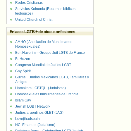
Redes Cristianas
Servicios Koinonia (Recursos bíblicos-
teológicos)
United Church of Christ
Enlaces LGTBI+ de otras confesiones
AMHO ( Asociación de Musulmanes
Homosexuales)
Beit Haverim – Groupe Juif LGTB de France
BuHozen
Congreso Mundial de Judíos LGBT
Gay Spirit
Guimel | Judíos Mexicanos LGTB, Familiares y
Amigos
Hamakom LGBTQI+ (Judaísmo)
Homosexuales musulmanes de Francia
Islam Gay
Jewish LGBT Network
Judíos argentinos GLBT (JAG)
Lovejihadspain
NCI Emanuel (Judaísmo)