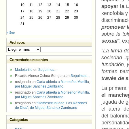
10
11
12
13
14
15
16
apoyar la 
17
18
19
20
21
22
23
xenofobia y 
24
25
26
27
28
29
30
discriminac
31
promover l
« Sep
sobre la tol
sexual
”
, ex
Archivos
Archivos
“La firma d
sociedad q
Comentarios recientes
fundación, y
Mudejarillo
en
Seguimos…
forman part
Ricardo Alonso Ochoa Gongora
en
Seguimos…
través de 
resignado
en
Carta abierta a Monseñor Munilla,
por Miguel Sánchez Zambrano.
La primera 
resignado
en
Carta abierta a Monseñor Munilla,
el manche
por Miguel Sánchez Zambrano.
jugada de go
resignado
en
“Homosexualidad. Las Razones
de Dios”, de Miguel Sánchez Zambrano
el lateral 
del balonma
Categorías
personalid