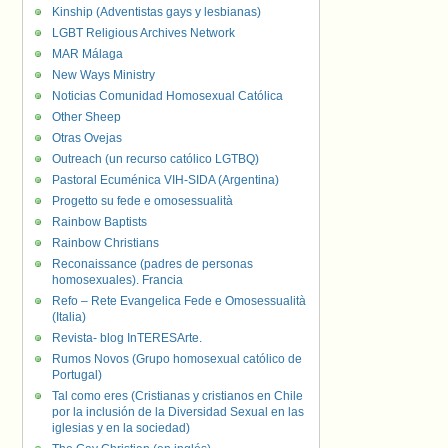
Kinship (Adventistas gays y lesbianas)
LGBT Religious Archives Network
MAR Málaga
New Ways Ministry
Noticias Comunidad Homosexual Católica
Other Sheep
Otras Ovejas
Outreach (un recurso católico LGTBQ)
Pastoral Ecuménica VIH-SIDA (Argentina)
Progetto su fede e omosessualità
Rainbow Baptists
Rainbow Christians
Reconaissance (padres de personas
homosexuales). Francia
Refo – Rete Evangelica Fede e Omosessualità
(Italia)
Revista- blog InTERESArte.
Rumos Novos (Grupo homosexual católico de
Portugal)
Tal como eres (Cristianas y cristianos en Chile
por la inclusión de la Diversidad Sexual en las
iglesias y en la sociedad)