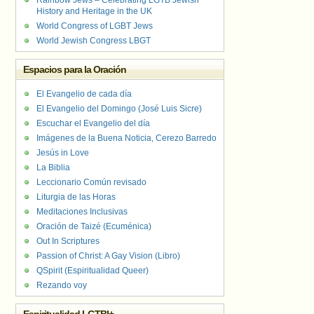
Rainbow Jews – Celebrating LGTB Jewish
History and Heritage in the UK
World Congress of LGBT Jews
World Jewish Congress LBGT
Espacios para la Oración
El Evangelio de cada día
El Evangelio del Domingo (José Luis Sicre)
Escuchar el Evangelio del día
Imágenes de la Buena Noticia, Cerezo Barredo
Jesús in Love
La Biblia
Leccionario Común revisado
Liturgia de las Horas
Meditaciones Inclusivas
Oración de Taizé (Ecuménica)
Out In Scriptures
Passion of Christ: A Gay Vision (Libro)
QSpirit (Espiritualidad Queer)
Rezando voy