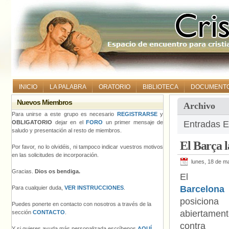
INICIO
LA PALABRA
ORATORIO
BIBLIOTECA
DOCUMENT
Nuevos Miembros
Archivo
Para unirse a este grupo es necesario
REGISTRARSE
y
OBLIGATORIO
dejar en el
FORO
un primer mensaje de
Entradas E
saludo y presentación al resto de miembros.
El Barça 
Por favor, no lo olvidéis, ni tampoco indicar vuestros motivos
en las solicitudes de incorporación.
lunes, 18 de m
Gracias.
Dios os bendiga.
E
Barcelona
Para cualquier duda,
VER INSTRUCCIONES
.
posiciona
Puedes ponerte en contacto con nosotros a través de la
abiertamen
sección
CONTACTO
.
contra
Y si quieres ayuda más personalizada escríbenos
AQUÍ