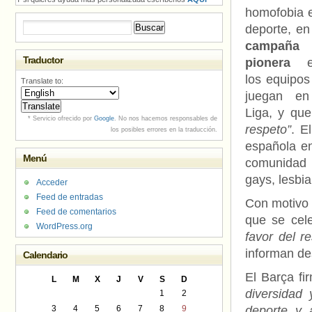
homofobia e
Buscar:
deporte, en
campaña
Traductor
pionera
en
los equipos
Translate to:
juegan e
Liga, y qu
* Servicio ofrecido por
Google
. No nos hacemos responsables de
respeto”
. E
los posibles errores en la traducción.
española en
Menú
comunidad L
gays, lesbia
Acceder
Feed de entradas
Con motivo 
Feed de comentarios
que se cel
WordPress.org
favor del r
informan de
Calendario
El Barça f
L
M
X
J
V
S
D
diversidad
1
2
3
4
5
6
7
8
9
deporte y 