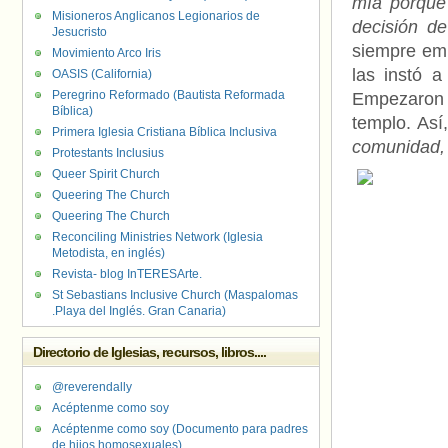
mía porque 
Misioneros Anglicanos Legionarios de
decisión d
Jesucristo
siempre emp
Movimiento Arco Iris
las instó a
OASIS (California)
Peregrino Reformado (Bautista Reformada
Empezaron a
Bíblica)
templo. Así
Primera Iglesia Cristiana Bíblica Inclusiva
comunidad, 
Protestants Inclusius
Queer Spirit Church
Queering The Church
Queering The Church
Reconciling Ministries Network (Iglesia
Metodista, en inglés)
Revista- blog InTERESArte.
St Sebastians Inclusive Church (Maspalomas
.Playa del Inglés. Gran Canaria)
Directorio de Iglesias, recursos, libros....
@reverendally
Acéptenme como soy
Acéptenme como soy (Documento para padres
de hijos homosexuales)