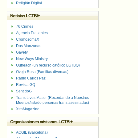
Religión Digital
Noticias LGTBI+
76 Crimes
Agencia Presentes
CromosomaX
Dos Manzanas
Gayety
New Ways Ministry
Outreach (un recurso católico LGTBQ)
Oveja Rosa (Familias diversas)
Radio Carlos Paz
Revista GQ
SentidoG
Trans Lives Matter (Recordando a Nuestros
Muertos/listado personas trans asesinadas)
XtraMagazine
Organizaciones cristianas LGTBI+
ACGIL (Barcelona)