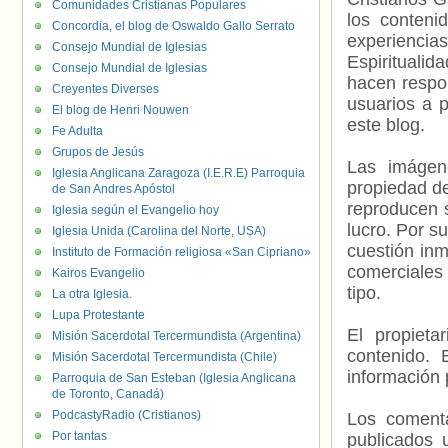
Comunidades Cristianas Populares
los contenid
Concordia, el blog de Oswaldo Gallo Serrato
experienci
Consejo Mundial de Iglesias
Espiritualid
Consejo Mundial de Iglesias
hacen respo
Creyentes Diverses
usuarios a p
El blog de Henri Nouwen
este blog.
Fe Adulta
Grupos de Jesús
Las imágene
Iglesia Anglicana Zaragoza (I.E.R.E) Parroquia
propiedad de
de San Andres Apóstol
reproducen s
Iglesia según el Evangelio hoy
lucro. Por s
Iglesia Unida (Carolina del Norte, USA)
cuestión inm
Instituto de Formación religiosa «San Cipriano»
comerciales 
Kairos Evangelio
tipo.
La otra Iglesia.
Lupa Protestante
El propieta
Misión Sacerdotal Tercermundista (Argentina)
contenido. 
Misión Sacerdotal Tercermundista (Chile)
información 
Parroquia de San Esteban (Iglesia Anglicana
de Toronto, Canadá)
PodcastyRadio (Cristianos)
Los comenta
Por tantas
publicados 