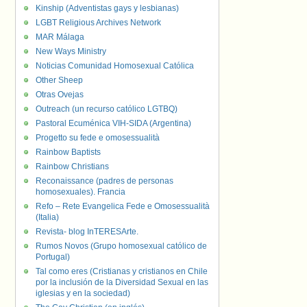
Kinship (Adventistas gays y lesbianas)
LGBT Religious Archives Network
MAR Málaga
New Ways Ministry
Noticias Comunidad Homosexual Católica
Other Sheep
Otras Ovejas
Outreach (un recurso católico LGTBQ)
Pastoral Ecuménica VIH-SIDA (Argentina)
Progetto su fede e omosessualità
Rainbow Baptists
Rainbow Christians
Reconaissance (padres de personas
homosexuales). Francia
Refo – Rete Evangelica Fede e Omosessualità
(Italia)
Revista- blog InTERESArte.
Rumos Novos (Grupo homosexual católico de
Portugal)
Tal como eres (Cristianas y cristianos en Chile
por la inclusión de la Diversidad Sexual en las
iglesias y en la sociedad)