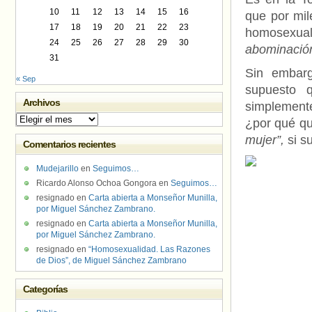
10
11
12
13
14
15
16
que por mil
17
18
19
20
21
22
23
homosexual
24
25
26
27
28
29
30
abominació
31
Sin embarg
« Sep
supuesto
Archivos
simplemente
Archivos
¿por qué qu
mujer”,
si su
Comentarios recientes
Mudejarillo
en
Seguimos…
Ricardo Alonso Ochoa Gongora
en
Seguimos…
resignado
en
Carta abierta a Monseñor Munilla,
por Miguel Sánchez Zambrano.
resignado
en
Carta abierta a Monseñor Munilla,
por Miguel Sánchez Zambrano.
resignado
en
“Homosexualidad. Las Razones
de Dios”, de Miguel Sánchez Zambrano
Categorías