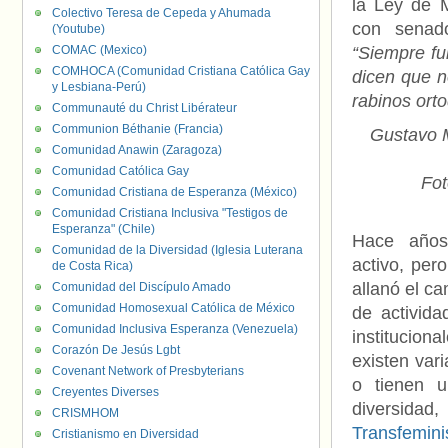
la Ley de M
Colectivo Teresa de Cepeda y Ahumada
con senad
(Youtube)
COMAC (Mexico)
“Siempre fu
COMHOCA (Comunidad Cristiana Católica Gay
dicen que n
y Lesbiana-Perú)
rabinos ort
Communauté du Christ Libérateur
Communion Béthanie (Francia)
Gustavo M
Comunidad Anawin (Zaragoza)
Comunidad Católica Gay
Fot
Comunidad Cristiana de Esperanza (México)
Comunidad Cristiana Inclusiva "Testigos de
Esperanza" (Chile)
Hace año
Comunidad de la Diversidad (Iglesia Luterana
activo, per
de Costa Rica)
allanó el ca
Comunidad del Discípulo Amado
Comunidad Homosexual Católica de México
de activida
Comunidad Inclusiva Esperanza (Venezuela)
institucio
Corazón De Jesús Lgbt
existen var
Covenant Network of Presbyterians
o tienen 
Creyentes Diverses
divers
CRISMHOM
Transfemini
Cristianismo en Diversidad