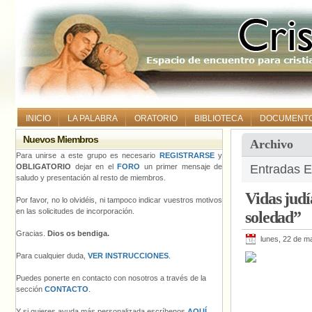
INICIO
LA PALABRA
ORATORIO
BIBLIOTECA
DOCUMENT
Nuevos Miembros
Archivo
Para unirse a este grupo es necesario
REGISTRARSE
y
OBLIGATORIO
dejar en el
FORO
un primer mensaje de
Entradas E
saludo y presentación al resto de miembros.
Vidas judí
Por favor, no lo olvidéis, ni tampoco indicar vuestros motivos
en las solicitudes de incorporación.
soledad”
Gracias.
Dios os bendiga.
lunes, 22 de m
Para cualquier duda,
VER INSTRUCCIONES
.
Puedes ponerte en contacto con nosotros a través de la
sección
CONTACTO
.
Y si quieres ayuda más personalizada escríbenos
AQUÍ