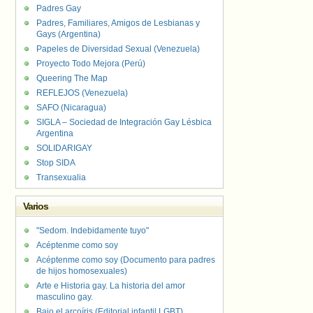
Padres Gay
Padres, Familiares, Amigos de Lesbianas y
Gays (Argentina)
Papeles de Diversidad Sexual (Venezuela)
Proyecto Todo Mejora (Perú)
Queering The Map
REFLEJOS (Venezuela)
SAFO (Nicaragua)
SIGLA – Sociedad de Integración Gay Lésbica
Argentina
SOLIDARIGAY
Stop SIDA
Transexualia
Varios
"Sedom. Indebidamente tuyo"
Acéptenme como soy
Acéptenme como soy (Documento para padres
de hijos homosexuales)
Arte e Historia gay. La historia del amor
masculino gay.
Bajo el arcoíris (Editorial infantil LGBT).