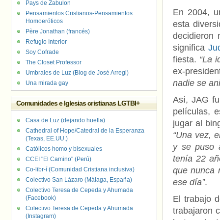
Pays de Zabulon
En 2004, un
Pensamientos Cristianos-Pensamientos
Homoeróticos
esta divers
Père Jonathan (francés)
decidieron
Refugio Interior
significa
Ju
Soy Cofrade
fiesta.
“La i
The Closet Professor
ex-presiden
Umbrales de Luz (Blog de José Arregi)
nadie se ani
Una mirada gay
Así, JAG fu
Comunidades e Iglesias cristianas LGTBI+
películas, 
Casa de Luz (dejando huella)
jugar al bin
Cathedral of Hope/Catedral de la Esperanza
“Una vez, e
(Texas, EE.UU.)
y se puso a
Católicos homo y bisexuales
tenía 22 añ
CCEI "El Camino" (Perú)
que nunca m
Co-libr-í (Comunidad Cristiana inclusiva)
Colectivo San Lázaro (Málaga, España)
ese día”
.
Colectivo Teresa de Cepeda y Ahumada
El trabajo 
(Facebook)
Colectivo Teresa de Cepeda y Ahumada
trabajaron 
(Instagram)