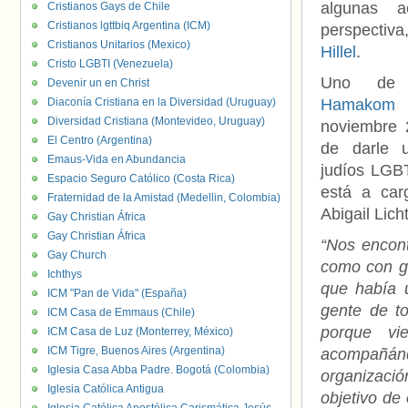
algunas a
Cristianos Gays de Chile
Cristianos lgttbiq Argentina (ICM)
perspect
Cristianos Unitarios (Mexico)
Hillel
.
Cristo LGBTI (Venezuela)
Uno de e
Devenir un en Christ
Diaconía Cristiana en la Diversidad (Uruguay)
Hamakom 
Diversidad Cristiana (Montevideo, Uruguay)
noviembre 
El Centro (Argentina)
de darle 
Emaus-Vida en Abundancia
judíos LGBT
Espacio Seguro Católico (Costa Rica)
está a car
Fraternidad de la Amistad (Medellin, Colombia)
Abigail Lic
Gay Christian África
Gay Christian África
“Nos encon
Gay Church
como con ge
Ichthys
que había 
ICM "Pan de Vida" (España)
gente de to
ICM Casa de Emmaus (Chile)
porque vi
ICM Casa de Luz (Monterrey, México)
ICM Tigre, Buenos Aires (Argentina)
acompañán
Iglesia Casa Abba Padre. Bogotá (Colombia)
organizaci
Iglesia Católica Antigua
objetivo de