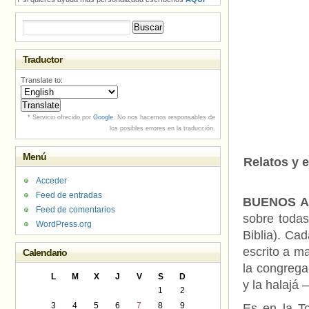
Buscar:
Traductor
Translate to:
* Servicio ofrecido por
Google
. No nos hacemos responsables de
los posibles errores en la traducción.
Menú
Relatos y 
Acceder
Feed de entradas
BUENOS AI
Feed de comentarios
sobre todas
WordPress.org
Biblia). Cad
escrito a m
Calendario
la congrega
L
M
X
J
V
S
D
y la halajá 
1
2
3
4
5
6
7
8
9
Es en la To