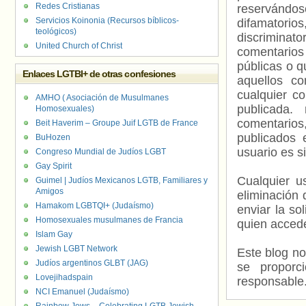
Redes Cristianas
reservándos
Servicios Koinonia (Recursos bíblicos-
difamatorio
teológicos)
discriminat
United Church of Christ
comentarios
públicas o 
Enlaces LGTBI+ de otras confesiones
aquellos c
cualquier c
AMHO ( Asociación de Musulmanes
publicada.
Homosexuales)
comentarios,
Beit Haverim – Groupe Juif LGTB de France
publicados 
BuHozen
usuario es s
Congreso Mundial de Judíos LGBT
Gay Spirit
Cualquier us
Guimel | Judíos Mexicanos LGTB, Familiares y
Amigos
eliminación 
Hamakom LGBTQI+ (Judaísmo)
enviar la so
Homosexuales musulmanes de Francia
quien accede
Islam Gay
Jewish LGBT Network
Este blog no
Judíos argentinos GLBT (JAG)
se proporc
Lovejihadspain
responsable
NCI Emanuel (Judaísmo)