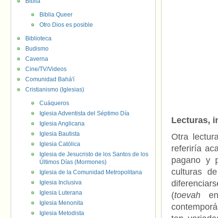
Biblia
Biblia Queer
Otro Dios es posible
Biblioteca
Budismo
Caverna
Cine/TV/Videos
Comunidad Bahá'í
Cristianismo (Iglesias)
Cuáqueros
Iglesia Adventista del Séptimo Día
Lecturas, i
Iglesia Anglicana
Iglesia Bautista
Otra lectur
Iglesia Católica
referiría a
Iglesia de Jesucristo de los Santos de los
pagano y po
Últimos Días (Mormones)
culturas d
Iglesia de la Comunidad Metropolitana
diferencia
Iglesia Inclusiva
Iglesia Luterana
(
toevah
en 
Iglesia Menonita
contemporáne
Iglesia Metodista