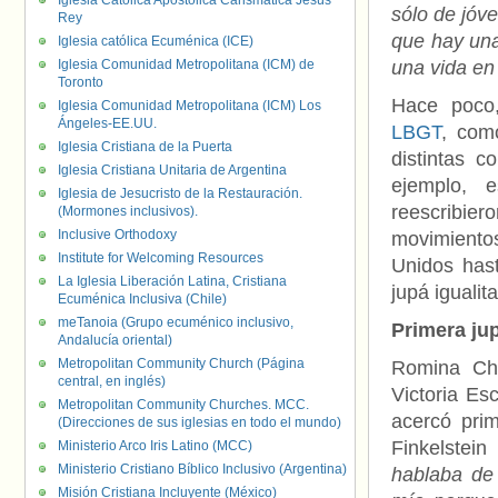
Iglesia Católica Apostólica Carismática Jesús
sólo de jóv
Rey
que hay una
Iglesia católica Ecuménica (ICE)
Iglesia Comunidad Metropolitana (ICM) de
una vida en
Toronto
Hace poco
Iglesia Comunidad Metropolitana (ICM) Los
Ángeles-EE.UU.
LBGT
, com
Iglesia Cristiana de la Puerta
distintas 
Iglesia Cristiana Unitaria de Argentina
ejemplo, 
Iglesia de Jesucristo de la Restauración.
reescribier
(Mormones inclusivos).
Inclusive Orthodoxy
movimiento
Institute for Welcoming Resources
Unidos hast
La Iglesia Liberación Latina, Cristiana
jupá igualit
Ecuménica Inclusiva (Chile)
meTanoia (Grupo ecuménico inclusivo,
Primera jup
Andalucía oriental)
Metropolitan Community Church (Página
Romina Cha
central, en inglés)
Victoria Esc
Metropolitan Community Churches. MCC.
acercó pri
(Direcciones de sus iglesias en todo el mundo)
Finkelstei
Ministerio Arco Iris Latino (MCC)
Ministerio Cristiano Bíblico Inclusivo (Argentina)
hablaba de 
Misión Cristiana Incluyente (México)