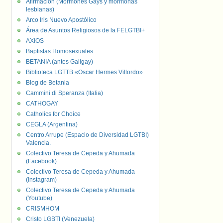
Afirmación (Mormones Gays y mormonas
lesbianas)
Arco Iris Nuevo Apostólico
Área de Asuntos Religiosos de la FELGTBI+
AXIOS
Baptistas Homosexuales
BETANIA (antes Galigay)
Biblioteca LGTTB «Oscar Hermes Villordo»
Blog de Betania
Cammini di Speranza (Italia)
CATHOGAY
Catholics for Choice
CEGLA (Argentina)
Centro Arrupe (Espacio de Diversidad LGTBI)
Valencia.
Colectivo Teresa de Cepeda y Ahumada
(Facebook)
Colectivo Teresa de Cepeda y Ahumada
(Instagram)
Colectivo Teresa de Cepeda y Ahumada
(Youtube)
CRISMHOM
Cristo LGBTI (Venezuela)