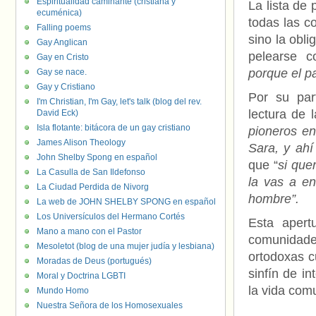
Espiritualidad caminante (cristiana y
La lista de 
ecuménica)
todas las co
Falling poems
sino la obli
Gay Anglican
pelearse 
Gay en Cristo
porque el p
Gay se nace.
Gay y Cristiano
Por su par
I'm Christian, I'm Gay, let's talk (blog del rev.
lectura de 
David Eck)
Isla flotante: bitácora de un gay cristiano
pioneros en
James Alison Theology
Sara, y ahí
John Shelby Spong en español
que “
si que
La Casulla de San Ildefonso
la vas a en
La Ciudad Perdida de Nivorg
hombre”.
La web de JOHN SHELBY SPONG en español
Los Universículos del Hermano Cortés
Esta apert
Mano a mano con el Pastor
comunidades
Mesoletot (blog de una mujer judía y lesbiana)
ortodoxas c
Moradas de Deus (portugués)
sinfín de i
Moral y Doctrina LGBTI
la vida comu
Mundo Homo
Nuestra Señora de los Homosexuales