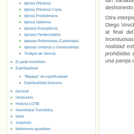
tan variada
Iglesia Ortodoxa
deshonesto 
Iglesia Ortodoxa Copta
Iglesia Presbiteriana
Otra interp
Iglesia Valdense
Diego Vovch
Iglesias Evangélicas
al final d
Iglesias Pentecostales
incestuosas
Iglesias Reformadas (Calvinistas)
realidad es
Iglesias Unitarias y Universalistas
prohibidas 
Testigos de Jehová
una pareja 
El parte homófobo
Espiritualidad
"Migajas" de espiritualidad
Espiritualidad Inclusiva
General
Hinduísmo
Historia LGTBI
Homofobia/ Transfobia.
Islam
Judaísmo
Matrimonio igualitario