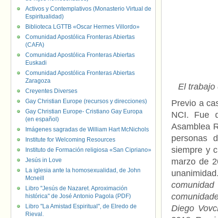
Activos y Contemplativos (Monasterio Virtual de
Espiritualidad)
Biblioteca LGTTB «Oscar Hermes Villordo»
Comunidad Apostólica Fronteras Abiertas
(CAFA)
Comunidad Apostólica Fronteras Abiertas
Euskadi
Comunidad Apostólica Fronteras Abiertas
Zaragoza
El trabajo
Creyentes Diverses
Gay Christian Europe (recursos y direcciones)
Previo a ca
Gay Christian Europe- Cristiano Gay Europa
NCI. Fue d
(en español)
Asamblea Ra
Imágenes sagradas de William Hart McNichols
personas d
Institute for Welcoming Resources
siempre y c
Instituto de Formación religiosa «San Cipriano»
Jesús in Love
marzo de 20
La iglesia ante la homosexualidad, de John
unanimida
Mcneill
comunidad
Libro "Jesús de Nazaret. Aproximación
comunidade
histórica" de José Antonio Pagola (PDF)
Libro "La Amistad Espiritual", de Elredo de
Diego Vovch
Rieval.