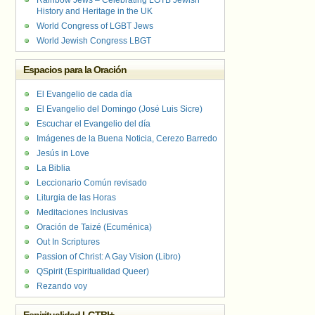
Rainbow Jews – Celebrating LGTB Jewish
History and Heritage in the UK
World Congress of LGBT Jews
World Jewish Congress LBGT
Espacios para la Oración
El Evangelio de cada día
El Evangelio del Domingo (José Luis Sicre)
Escuchar el Evangelio del día
Imágenes de la Buena Noticia, Cerezo Barredo
Jesús in Love
La Biblia
Leccionario Común revisado
Liturgia de las Horas
Meditaciones Inclusivas
Oración de Taizé (Ecuménica)
Out In Scriptures
Passion of Christ: A Gay Vision (Libro)
QSpirit (Espiritualidad Queer)
Rezando voy