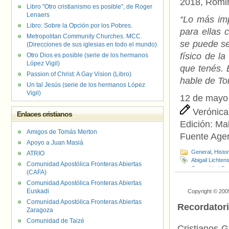
2018, Romin
Libro "Otro cristianismo es posible", de Roger
Lenaers
“Lo más imp
Libro: Sobre la Opción por los Pobres.
para ellas 
Metropolitan Community Churches. MCC.
se puede ser
(Direcciones de sus iglesias en todo el mundo)
físico de l
Otro Dios es posible (serie de los hermanos
López Vigil)
que tenés. 
Passion of Christ: A Gay Vision (Libro)
hable de To
Un tal Jesús (serie de los hermanos López
Vigil)
12 de mayo
Verónica
Enlaces cristianos
Edición:
Ma
Amigos de Tomás Merton
Fuente Age
Apoyo a Juan Masiá
General
,
Histo
ATRIO
Abigail Lichtens
Comunidad Apostólica Fronteras Abiertas
Comunidad Or 
(CAFA)
LGBTIQ+
,
Hom
Comunidad Apostólica Fronteras Abiertas
Finkelstein
,
Le
Euskadi
Copyright © 200
Comunidad Apostólica Fronteras Abiertas
Recordator
Zaragoza
Comunidad de Taizé
Cristianos G