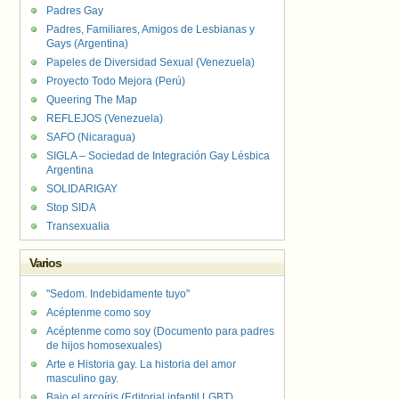
Padres Gay
Padres, Familiares, Amigos de Lesbianas y
Gays (Argentina)
Papeles de Diversidad Sexual (Venezuela)
Proyecto Todo Mejora (Perú)
Queering The Map
REFLEJOS (Venezuela)
SAFO (Nicaragua)
SIGLA – Sociedad de Integración Gay Lésbica
Argentina
SOLIDARIGAY
Stop SIDA
Transexualia
Varios
"Sedom. Indebidamente tuyo"
Acéptenme como soy
Acéptenme como soy (Documento para padres
de hijos homosexuales)
Arte e Historia gay. La historia del amor
masculino gay.
Bajo el arcoíris (Editorial infantil LGBT).