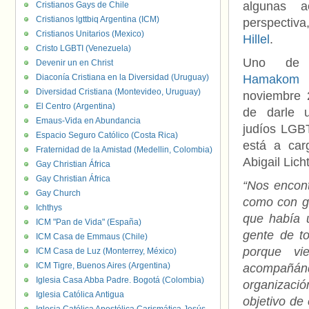
algunas a
Cristianos Gays de Chile
Cristianos lgttbiq Argentina (ICM)
perspect
Cristianos Unitarios (Mexico)
Hillel
.
Cristo LGBTI (Venezuela)
Uno de e
Devenir un en Christ
Diaconía Cristiana en la Diversidad (Uruguay)
Hamakom 
Diversidad Cristiana (Montevideo, Uruguay)
noviembre 
El Centro (Argentina)
de darle 
Emaus-Vida en Abundancia
judíos LGBT
Espacio Seguro Católico (Costa Rica)
está a car
Fraternidad de la Amistad (Medellin, Colombia)
Abigail Lic
Gay Christian África
Gay Christian África
“Nos encon
Gay Church
como con ge
Ichthys
que había 
ICM "Pan de Vida" (España)
gente de to
ICM Casa de Emmaus (Chile)
porque vi
ICM Casa de Luz (Monterrey, México)
ICM Tigre, Buenos Aires (Argentina)
acompañán
Iglesia Casa Abba Padre. Bogotá (Colombia)
organizaci
Iglesia Católica Antigua
objetivo de