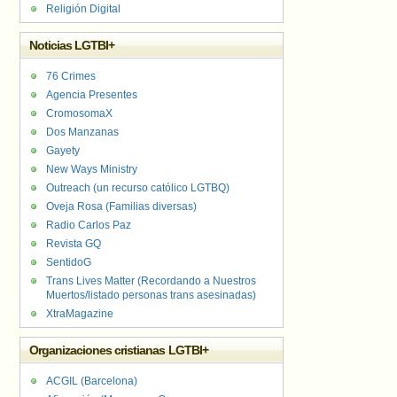
Religión Digital
Noticias LGTBI+
76 Crimes
Agencia Presentes
CromosomaX
Dos Manzanas
Gayety
New Ways Ministry
Outreach (un recurso católico LGTBQ)
Oveja Rosa (Familias diversas)
Radio Carlos Paz
Revista GQ
SentidoG
Trans Lives Matter (Recordando a Nuestros
Muertos/listado personas trans asesinadas)
XtraMagazine
Organizaciones cristianas LGTBI+
ACGIL (Barcelona)