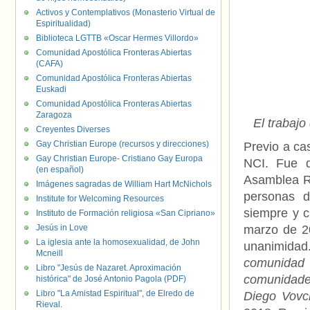
Activos y Contemplativos (Monasterio Virtual de
Espiritualidad)
Biblioteca LGTTB «Oscar Hermes Villordo»
Comunidad Apostólica Fronteras Abiertas
(CAFA)
Comunidad Apostólica Fronteras Abiertas
Euskadi
Comunidad Apostólica Fronteras Abiertas
Zaragoza
El trabajo
Creyentes Diverses
Gay Christian Europe (recursos y direcciones)
Previo a ca
Gay Christian Europe- Cristiano Gay Europa
NCI. Fue d
(en español)
Asamblea Ra
Imágenes sagradas de William Hart McNichols
personas d
Institute for Welcoming Resources
siempre y c
Instituto de Formación religiosa «San Cipriano»
Jesús in Love
marzo de 20
La iglesia ante la homosexualidad, de John
unanimida
Mcneill
comunidad
Libro "Jesús de Nazaret. Aproximación
comunidade
histórica" de José Antonio Pagola (PDF)
Libro "La Amistad Espiritual", de Elredo de
Diego Vovch
Rieval.