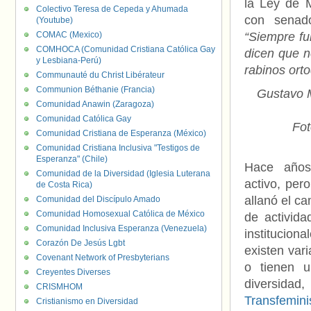
la Ley de M
Colectivo Teresa de Cepeda y Ahumada
con senad
(Youtube)
COMAC (Mexico)
“Siempre fu
COMHOCA (Comunidad Cristiana Católica Gay
dicen que n
y Lesbiana-Perú)
rabinos ort
Communauté du Christ Libérateur
Communion Béthanie (Francia)
Gustavo M
Comunidad Anawin (Zaragoza)
Comunidad Católica Gay
Fot
Comunidad Cristiana de Esperanza (México)
Comunidad Cristiana Inclusiva "Testigos de
Esperanza" (Chile)
Hace año
Comunidad de la Diversidad (Iglesia Luterana
activo, per
de Costa Rica)
allanó el ca
Comunidad del Discípulo Amado
Comunidad Homosexual Católica de México
de activida
Comunidad Inclusiva Esperanza (Venezuela)
institucio
Corazón De Jesús Lgbt
existen var
Covenant Network of Presbyterians
o tienen 
Creyentes Diverses
divers
CRISMHOM
Transfemini
Cristianismo en Diversidad