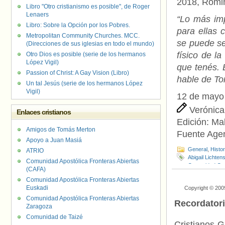
2018, Romin
Libro "Otro cristianismo es posible", de Roger
Lenaers
“Lo más imp
Libro: Sobre la Opción por los Pobres.
para ellas 
Metropolitan Community Churches. MCC.
se puede ser
(Direcciones de sus iglesias en todo el mundo)
físico de l
Otro Dios es posible (serie de los hermanos
López Vigil)
que tenés. 
Passion of Christ: A Gay Vision (Libro)
hable de To
Un tal Jesús (serie de los hermanos López
Vigil)
12 de mayo
Verónica
Enlaces cristianos
Edición:
Ma
Amigos de Tomás Merton
Fuente Age
Apoyo a Juan Masiá
General
,
Histo
ATRIO
Abigail Lichtens
Comunidad Apostólica Fronteras Abiertas
Comunidad Or 
(CAFA)
LGBTIQ+
,
Hom
Comunidad Apostólica Fronteras Abiertas
Finkelstein
,
Le
Euskadi
Copyright © 200
Comunidad Apostólica Fronteras Abiertas
Recordator
Zaragoza
Comunidad de Taizé
Cristianos G