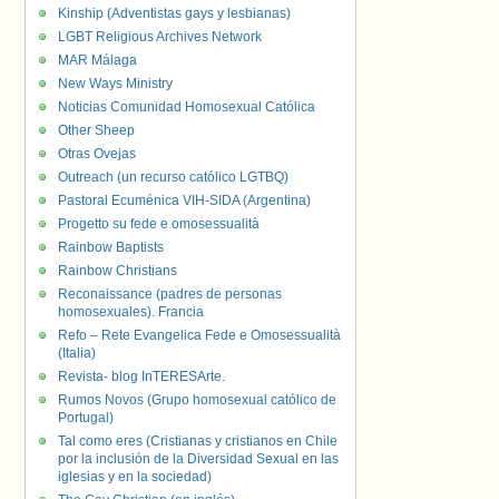
Kinship (Adventistas gays y lesbianas)
LGBT Religious Archives Network
MAR Málaga
New Ways Ministry
Noticias Comunidad Homosexual Católica
Other Sheep
Otras Ovejas
Outreach (un recurso católico LGTBQ)
Pastoral Ecuménica VIH-SIDA (Argentina)
Progetto su fede e omosessualità
Rainbow Baptists
Rainbow Christians
Reconaissance (padres de personas
homosexuales). Francia
Refo – Rete Evangelica Fede e Omosessualità
(Italia)
Revista- blog InTERESArte.
Rumos Novos (Grupo homosexual católico de
Portugal)
Tal como eres (Cristianas y cristianos en Chile
por la inclusión de la Diversidad Sexual en las
iglesias y en la sociedad)