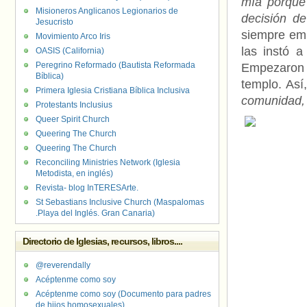
mía porque 
Misioneros Anglicanos Legionarios de
decisión d
Jesucristo
siempre emp
Movimiento Arco Iris
las instó a
OASIS (California)
Peregrino Reformado (Bautista Reformada
Empezaron a
Bíblica)
templo. Así
Primera Iglesia Cristiana Bíblica Inclusiva
comunidad, 
Protestants Inclusius
Queer Spirit Church
Queering The Church
Queering The Church
Reconciling Ministries Network (Iglesia
Metodista, en inglés)
Revista- blog InTERESArte.
St Sebastians Inclusive Church (Maspalomas
.Playa del Inglés. Gran Canaria)
Directorio de Iglesias, recursos, libros....
@reverendally
Acéptenme como soy
Acéptenme como soy (Documento para padres
de hijos homosexuales)