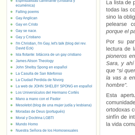
Espiritualidad caminante (cristiana y
La lista de 
ecuménica)
todas las co
Falling poems
sino la obli
Gay Anglican
pelearse 
Gay en Cristo
porque el p
Gay se nace.
Gay y Cristiano
Por su par
I'm Christian, I'm Gay, let's talk (blog del rev.
lectura de 
David Eck)
Isla flotante: bitácora de un gay cristiano
pioneros en
James Alison Theology
Sara, y ahí
John Shelby Spong en español
que “
si que
La Casulla de San Ildefonso
la vas a en
La Ciudad Perdida de Nivorg
hombre”.
La web de JOHN SHELBY SPONG en español
Los Universículos del Hermano Cortés
Esta apert
Mano a mano con el Pastor
comunidades
Mesoletot (blog de una mujer judía y lesbiana)
ortodoxas c
Moradas de Deus (portugués)
sinfín de i
Moral y Doctrina LGBTI
la vida comu
Mundo Homo
Nuestra Señora de los Homosexuales