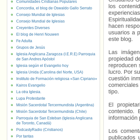
Comunidades Cristianas Populares
los contenid
Concordia, el blog de Oswaldo Gallo Serrato
experienci
Consejo Mundial de Iglesias
Espiritualid
Consejo Mundial de Iglesias
hacen respo
Creyentes Diverses
usuarios a p
El blog de Henri Nouwen
este blog.
Fe Adulta
Grupos de Jesús
Las imágene
Iglesia Anglicana Zaragoza (I.E.R.E) Parroquia
propiedad de
de San Andres Apóstol
reproducen s
Iglesia según el Evangelio hoy
lucro. Por s
Iglesia Unida (Carolina del Norte, USA)
cuestión inm
Instituto de Formación religiosa «San Cipriano»
comerciales 
Kairos Evangelio
tipo.
La otra Iglesia.
Lupa Protestante
El propieta
Misión Sacerdotal Tercermundista (Argentina)
contenido. 
Misión Sacerdotal Tercermundista (Chile)
información 
Parroquia de San Esteban (Iglesia Anglicana
de Toronto, Canadá)
PodcastyRadio (Cristianos)
Los comenta
Por tantas
publicados 