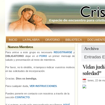
INICIO
LA PALABRA
ORATORIO
BIBLIOTECA
DOCUMENT
Nuevos Miembros
Archivo
Para unirse a este grupo es necesario
REGISTRARSE
y
OBLIGATORIO
dejar en el
FORO
un primer mensaje de
Entradas E
saludo y presentación al resto de miembros.
Vidas judí
Por favor, no lo olvidéis, ni tampoco indicar vuestros motivos
en las solicitudes de incorporación.
soledad”
Gracias.
Dios os bendiga.
lunes, 22 de m
Para cualquier duda,
VER INSTRUCCIONES
.
Puedes ponerte en contacto con nosotros a través de la
sección
CONTACTO
.
Y si quieres ayuda más personalizada escríbenos
AQUÍ