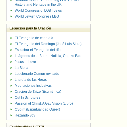
Rainbow Jews – Celebrating LGTB Jewish
History and Heritage in the UK
World Congress of LGBT Jews
World Jewish Congress LBGT
Espacios para la Oración
El Evangelio de cada día
El Evangelio del Domingo (José Luis Sicre)
Escuchar el Evangelio del día
Imágenes de la Buena Noticia, Cerezo Barredo
Jesús in Love
La Biblia
Leccionario Común revisado
Liturgia de las Horas
Meditaciones Inclusivas
Oración de Taizé (Ecuménica)
Out In Scriptures
Passion of Christ: A Gay Vision (Libro)
QSpirit (Espiritualidad Queer)
Rezando voy