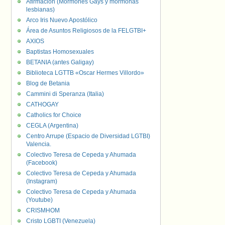
Afirmación (Mormones Gays y mormonas
lesbianas)
Arco Iris Nuevo Apostólico
Área de Asuntos Religiosos de la FELGTBI+
AXIOS
Baptistas Homosexuales
BETANIA (antes Galigay)
Biblioteca LGTTB «Oscar Hermes Villordo»
Blog de Betania
Cammini di Speranza (Italia)
CATHOGAY
Catholics for Choice
CEGLA (Argentina)
Centro Arrupe (Espacio de Diversidad LGTBI)
Valencia.
Colectivo Teresa de Cepeda y Ahumada
(Facebook)
Colectivo Teresa de Cepeda y Ahumada
(Instagram)
Colectivo Teresa de Cepeda y Ahumada
(Youtube)
CRISMHOM
Cristo LGBTI (Venezuela)