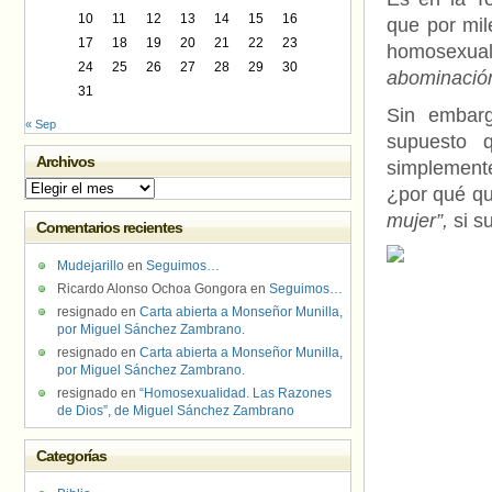
10
11
12
13
14
15
16
que por mil
17
18
19
20
21
22
23
homosexual
24
25
26
27
28
29
30
abominació
31
Sin embarg
« Sep
supuesto
Archivos
simplemente
Archivos
¿por qué qu
mujer”,
si su
Comentarios recientes
Mudejarillo
en
Seguimos…
Ricardo Alonso Ochoa Gongora
en
Seguimos…
resignado
en
Carta abierta a Monseñor Munilla,
por Miguel Sánchez Zambrano.
resignado
en
Carta abierta a Monseñor Munilla,
por Miguel Sánchez Zambrano.
resignado
en
“Homosexualidad. Las Razones
de Dios”, de Miguel Sánchez Zambrano
Categorías