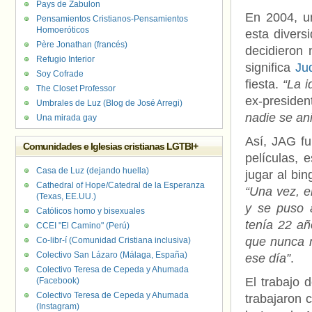
Pays de Zabulon
En 2004, un
Pensamientos Cristianos-Pensamientos
Homoeróticos
esta divers
Père Jonathan (francés)
decidieron
Refugio Interior
significa
Ju
Soy Cofrade
fiesta.
“La i
The Closet Professor
ex-presiden
Umbrales de Luz (Blog de José Arregi)
nadie se ani
Una mirada gay
Así, JAG fu
Comunidades e Iglesias cristianas LGTBI+
películas, 
Casa de Luz (dejando huella)
jugar al bin
Cathedral of Hope/Catedral de la Esperanza
“Una vez, e
(Texas, EE.UU.)
y se puso a
Católicos homo y bisexuales
tenía 22 añ
CCEI "El Camino" (Perú)
que nunca m
Co-libr-í (Comunidad Cristiana inclusiva)
Colectivo San Lázaro (Málaga, España)
ese día”
.
Colectivo Teresa de Cepeda y Ahumada
El trabajo 
(Facebook)
Colectivo Teresa de Cepeda y Ahumada
trabajaron 
(Instagram)