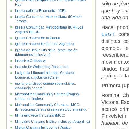
Iglesia Católica Apostólica Carismática Jesús
sólo de jóv
Rey
que hay una
Iglesia católica Ecuménica (ICE)
Iglesia Comunidad Metropolitana (ICM) de
una vida en
Toronto
Hace poco
Iglesia Comunidad Metropolitana (ICM) Los
Ángeles-EE.UU.
LBGT
, com
Iglesia Cristiana de la Puerta
distintas 
Iglesia Cristiana Unitaria de Argentina
ejemplo, 
Iglesia de Jesucristo de la Restauración.
reescribier
(Mormones inclusivos).
Inclusive Orthodoxy
movimiento
Institute for Welcoming Resources
Unidos hast
La Iglesia Liberación Latina, Cristiana
jupá igualit
Ecuménica Inclusiva (Chile)
meTanoia (Grupo ecuménico inclusivo,
Primera jup
Andalucía oriental)
Metropolitan Community Church (Página
Romina Cha
central, en inglés)
Victoria Esc
Metropolitan Community Churches. MCC.
acercó pri
(Direcciones de sus iglesias en todo el mundo)
Finkelstei
Ministerio Arco Iris Latino (MCC)
Ministerio Cristiano Bíblico Inclusivo (Argentina)
hablaba de 
Misión Cristiana Incluyente (México)