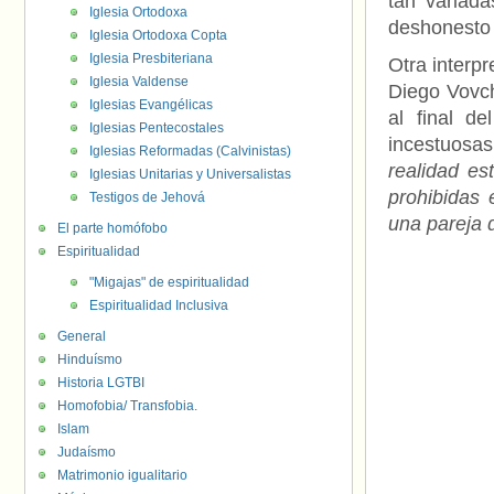
tan variada
Iglesia Ortodoxa
deshonesto 
Iglesia Ortodoxa Copta
Iglesia Presbiteriana
Otra interp
Iglesia Valdense
Diego Vovch
Iglesias Evangélicas
al final d
Iglesias Pentecostales
incestuosas
Iglesias Reformadas (Calvinistas)
realidad es
Iglesias Unitarias y Universalistas
prohibidas 
Testigos de Jehová
una pareja 
El parte homófobo
Espiritualidad
"Migajas" de espiritualidad
Espiritualidad Inclusiva
General
Hinduísmo
Historia LGTBI
Homofobia/ Transfobia.
Islam
Judaísmo
Matrimonio igualitario