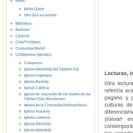
Biblia
Biblia Queer
Otro Dios es posible
Biblioteca
Budismo
Caverna
Cine/TV/Videos
Comunidad Bahá'í
Cristianismo (Iglesias)
Cuáqueros
Iglesia Adventista del Séptimo Día
Lecturas, i
Iglesia Anglicana
Iglesia Bautista
Otra lectur
Iglesia Católica
referiría a
Iglesia de Jesucristo de los Santos de los
pagano y po
Últimos Días (Mormones)
culturas d
Iglesia de la Comunidad Metropolitana
diferencia
Iglesia Inclusiva
Iglesia Luterana
(
toevah
en 
Iglesia Menonita
contemporáne
Iglesia Metodista