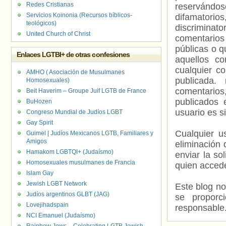
Redes Cristianas
reservándos
Servicios Koinonia (Recursos bíblicos-
difamatorio
teológicos)
discriminat
United Church of Christ
comentarios
públicas o 
Enlaces LGTBI+ de otras confesiones
aquellos c
cualquier c
AMHO ( Asociación de Musulmanes
publicada.
Homosexuales)
comentarios,
Beit Haverim – Groupe Juif LGTB de France
publicados 
BuHozen
usuario es s
Congreso Mundial de Judíos LGBT
Gay Spirit
Cualquier us
Guimel | Judíos Mexicanos LGTB, Familiares y
Amigos
eliminación 
Hamakom LGBTQI+ (Judaísmo)
enviar la so
Homosexuales musulmanes de Francia
quien accede
Islam Gay
Jewish LGBT Network
Este blog no
Judíos argentinos GLBT (JAG)
se proporc
Lovejihadspain
responsable
NCI Emanuel (Judaísmo)