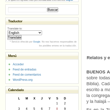
Buscar:
Traductor
Translate to:
* Servicio ofrecido por
Google
. No nos hacemos responsables de
los posibles errores en la traducción.
Menú
Relatos y 
Acceder
Feed de entradas
BUENOS AI
Feed de comentarios
sobre todas
WordPress.org
Biblia). Cad
escrito a m
Calendario
la congrega
L
M
X
J
V
S
D
y la halajá 
1
2
3
4
5
6
7
8
9
Es en la To