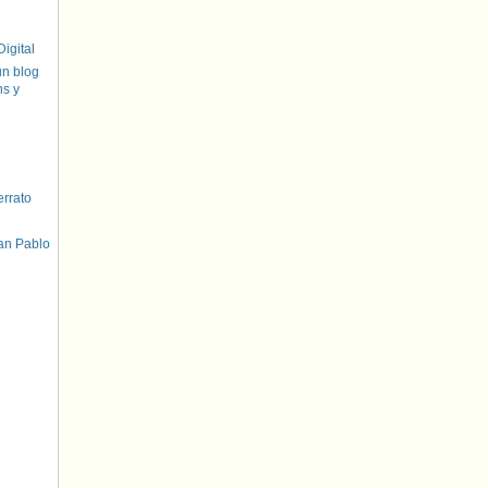
igital
un blog
hs y
errato
an Pablo