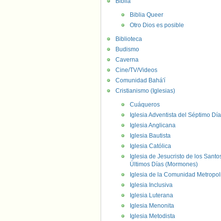
Biblia
Biblia Queer
Otro Dios es posible
Biblioteca
Budismo
Caverna
Cine/TV/Videos
Comunidad Bahá'í
Cristianismo (Iglesias)
Cuáqueros
Iglesia Adventista del Séptimo Día
Iglesia Anglicana
Iglesia Bautista
Iglesia Católica
Iglesia de Jesucristo de los Santo
Últimos Días (Mormones)
Iglesia de la Comunidad Metropol
Iglesia Inclusiva
Iglesia Luterana
Iglesia Menonita
Iglesia Metodista