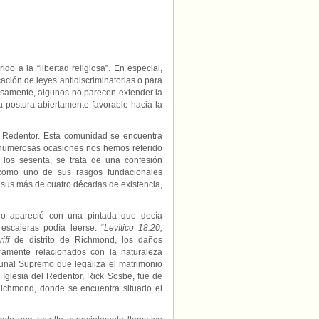
Metropolitana
en
Estados
Unidos
do a la “libertad religiosa”. En especial,
cación de leyes antidiscriminatorias o para
osamente, algunos no parecen extender la
a postura abiertamente favorable hacia la
el Redentor. Esta comunidad se encuentra
n numerosas ocasiones nos hemos referido
 los sesenta, se trata de una confesión
 como uno de sus rasgos fundacionales
 sus más de cuatro décadas de existencia,
plo apareció con una pintada que decía
escaleras podía leerse: “
Levítico 18:20,
iff
de distrito de Richmond, los daños
ramente relacionados con la naturaleza
bunal Supremo que legaliza el matrimonio
la Iglesia del Redentor, Rick Sosbe, fue de
ichmond, donde se encuentra situado el