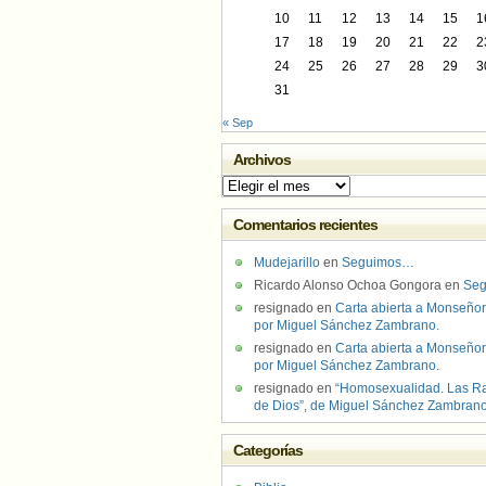
10
11
12
13
14
15
1
17
18
19
20
21
22
2
24
25
26
27
28
29
3
31
« Sep
Archivos
Archivos
Comentarios recientes
Mudejarillo
en
Seguimos…
Ricardo Alonso Ochoa Gongora
en
Se
resignado
en
Carta abierta a Monseñor
por Miguel Sánchez Zambrano.
resignado
en
Carta abierta a Monseñor
por Miguel Sánchez Zambrano.
resignado
en
“Homosexualidad. Las R
de Dios”, de Miguel Sánchez Zambran
Categorías