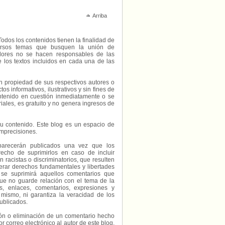
Arriba
Todos los contenidos tienen la finalidad de
diversos temas que busquen la unión de
radores no se hacen responsables de las
e los textos incluidos en cada una de las
on propiedad de sus respectivos autores o
s informativos, ilustrativos y sin fines de
contenido en cuestión inmediatamente o se
riales, es gratuito y no genera ingresos de
e su contenido. Este blog es un espacio de
imprecisiones.
parecerán publicados una vez que los
echo de suprimirlos en caso de incluir
 racistas o discriminatorios, que resulten
erar derechos fundamentales y libertades
 se suprimirá aquellos comentarios que
ue no guarde relación con el tema de la
, enlaces, comentarios, expresiones y
 mismo, ni garantiza la veracidad de los
ublicados.
ción o eliminación de un comentario hecho
or correo electrónico al autor de este blog,