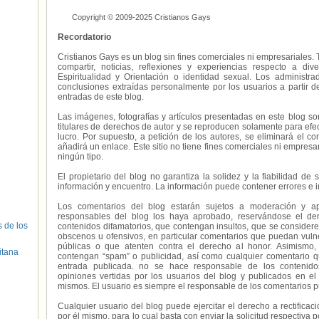
Copyright © 2009-2025 Cristianos Gays
Recordatorio
Cristianos Gays es un blog sin fines comerciales ni empresariales. 
compartir, noticias, reflexiones y experiencias respecto a 
Espiritualidad y Orientación o identidad sexual. Los administ
conclusiones extraídas personalmente por los usuarios a partir d
entradas de este blog.
Las imágenes, fotografías y artículos presentadas en este blog s
titulares de derechos de autor y se reproducen solamente para efecto
lucro. Por supuesto, a petición de los autores, se eliminará el 
añadirá un enlace. Este sitio no tiene fines comerciales ni empresa
ningún tipo.
El propietario del blog no garantiza la solidez y la fiabilidad d
información y encuentro. La información puede contener errores e 
Los comentarios del blog estarán sujetos a moderación y a
responsables del blog los haya aprobado, reservándose el der
s de los
contenidos difamatorios, que contengan insultos, que se consideren
obscenos u ofensivos, en particular comentarios que puedan vuln
públicas o que atenten contra el derecho al honor. Asimismo,
itana
contengan “spam” o publicidad, así como cualquier comentario q
entrada publicada. no se hace responsable de los contenidos
opiniones vertidas por los usuarios del blog y publicados en el
mismos. El usuario es siempre el responsable de los comentarios p
Cualquier usuario del blog puede ejercitar el derecho a rectifica
por él mismo, para lo cual basta con enviar la solicitud respectiva p