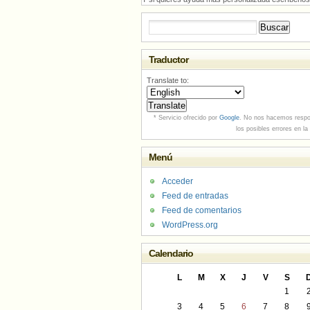
Buscar:
Traductor
Translate to:
* Servicio ofrecido por
Google
. No nos hacemos respo
los posibles errores en la
Menú
Acceder
Feed de entradas
Feed de comentarios
WordPress.org
Calendario
L
M
X
J
V
S
1
3
4
5
6
7
8