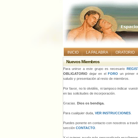
INICIO
LA PALABRA
ORATORIO
Nuevos Miembros
Para unirse a este grupo es necesario
REGIS
OBLIGATORIO
dejar en el
FORO
un primer m
saludo y presentación al resto de miembros.
Por favor, no lo olvidéis, ni tampoco indicar vues
en las solicitudes de incorporación.
Gracias.
Dios os bendiga.
Para cualquier duda,
VER INSTRUCCIONES
.
Puedes ponerte en contacto con nosotros a través
sección
CONTACTO
.
Y si quieres ayuda más personalizada escríbeno