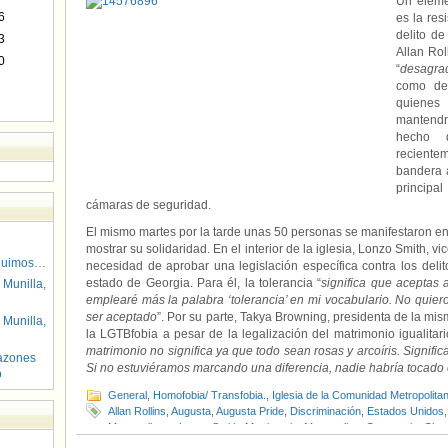
Un eleme
6
es la res
delito d
3
Allan Rol
0
“
desagra
como del
quienes 
mantendr
hecho d
recient
bandera a
principa
cámaras de seguridad.
El mismo martes por la tarde unas 50 personas se manifestaron en 
mostrar su solidaridad. En el interior de la iglesia, Lonzo Smith, v
guimos…
necesidad de aprobar una legislación específica contra los delit
estado de Georgia. Para él, la tolerancia “
significa que aceptas 
 Munilla,
emplearé más la palabra ‘tolerancia’ en mi vocabulario. No quiero
ser aceptado
”. Por su parte, Takya Browning, presidenta de la mis
 Munilla,
la LGTBfobia a pesar de la legalización del matrimonio igualitario
matrimonio no significa ya que todo sean rosas y arcoíris. Signifi
azones
Si no estuviéramos marcando una diferencia, nadie habría tocado
o
General
,
Homofobia/ Transfobia.
,
Iglesia de la Comunidad Metropolita
Allan Rollins
,
Augusta
,
Augusta Pride
,
Discriminación
,
Estados Unidos
Metropolitana
,
Lonzo Smith
,
Matrimonio
,
Metropolitan Community Chu
Browning
,
Troy Perry
,
Vandalismo
,
Visibilidad LGTB