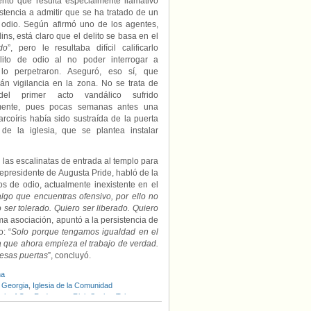
nto que resulta especialmente llamativo
istencia a admitir que se ha tratado de un
e odio. Según afirmó uno de los agentes,
lins, está claro que el delito se basa en el
do
”, pero le resultaba difícil calificarlo
ito de odio al no poder interrogar a
lo perpetraron. Aseguró, eso sí, que
án vigilancia en la zona. No se trata de
el primer acto vandálico sufrido
emente, pues pocas semanas antes una
rcoíris había sido sustraída de la puerta
l de la iglesia, que se plantea instalar
las escalinatas de entrada al templo para
icepresidente de Augusta Pride, habló de la
os de odio, actualmente inexistente en el
algo que encuentras ofensivo, por ello no
 ser tolerado. Quiero ser liberado. Quiero
ma asociación, apuntó a la persistencia de
: “
Solo porque tengamos igualdad en el
ca que ahora empieza el trabajo de verdad.
 esas puertas
”, concluyó.
na
,
Georgia
,
Iglesia de la Comunidad
rch of Our Redeemer
,
Rick Sosbe
,
Takya