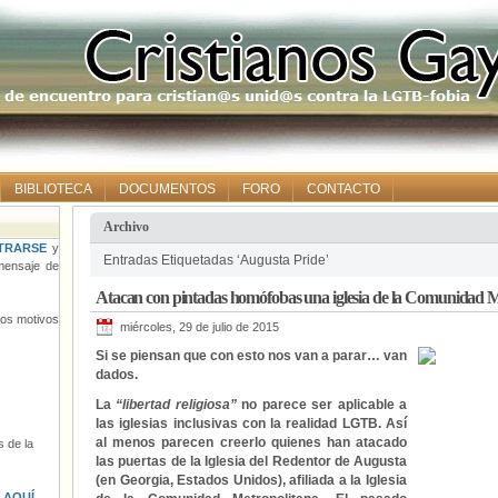
BIBLIOTECA
DOCUMENTOS
FORO
CONTACTO
Archivo
TRARSE
y
Entradas Etiquetadas ‘Augusta Pride’
ensaje de
Atacan con pintadas homófobas una iglesia de la Comunidad M
tros motivos
miércoles, 29 de julio de 2015
Si se piensan que con esto nos van a parar… van
dados.
La
“libertad religiosa”
no parece ser aplicable a
las iglesias inclusivas con la realidad LGTB. Así
al menos parecen creerlo quienes han atacado
 de la
las puertas de la Iglesia del Redentor de Augusta
(en Georgia, Estados Unidos), afiliada a la Iglesia
s
AQUÍ