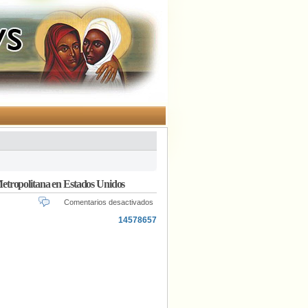
etropolitana en Estados Unidos
en
Comentarios desactivados
Atacan
con
pintadas
homófobas
una
iglesia
de
la
Comunidad