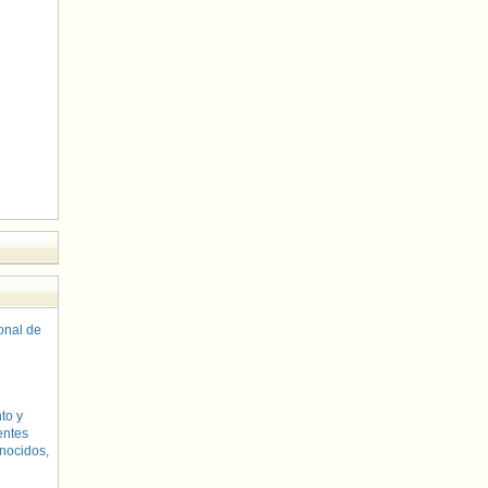
sonal de
to y
entes
nocidos,