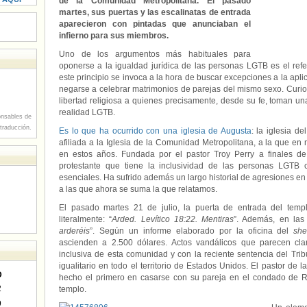
de la Comunidad Metropolitana. El pasado
martes, sus puertas y las escalinatas de entrada
aparecieron con pintadas que anunciaban el
infierno para sus miembros.
Uno de los argumentos más habituales para
oponerse a la igualdad jurídica de las personas LGTB es el referi
este principio se invoca a la hora de buscar excepciones a la apli
negarse a celebrar matrimonios de parejas del mismo sexo. Curi
libertad religiosa a quienes precisamente, desde su fe, toman un
realidad LGTB.
nsables de
 traducción.
Es lo que ha ocurrido con una iglesia de Augusta
: la iglesia d
afiliada a la Iglesia de la Comunidad Metropolitana, a la que e
en estos años. Fundada por el pastor Troy Perry a finales de
protestante que tiene la inclusividad de las personas LGTB
esenciales. Ha sufrido además un largo historial de agresiones en
a las que ahora se suma la que relatamos.
El pasado martes 21 de julio, la puerta de entrada del tem
literalmente: “
Arded. Levítico 18:22. Mentiras
”. Además, en las 
arderéis
”. Según un informe elaborado por la oficina del
sher
ascienden a 2.500 dólares. Actos vandálicos que parecen cla
inclusiva de esta comunidad y con la reciente sentencia del Tri
igualitario en todo el territorio de Estados Unidos. El pastor de 
D
hecho el primero en casarse con su pareja en el condado de R
2
templo.
9