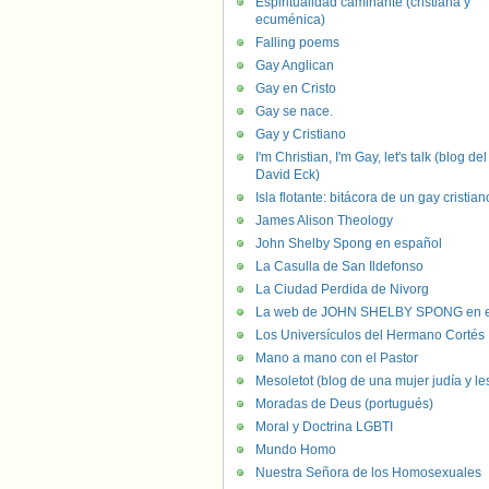
Espiritualidad caminante (cristiana y
ecuménica)
Falling poems
Gay Anglican
Gay en Cristo
Gay se nace.
Gay y Cristiano
I'm Christian, I'm Gay, let's talk (blog del
David Eck)
Isla flotante: bitácora de un gay cristian
James Alison Theology
John Shelby Spong en español
La Casulla de San Ildefonso
La Ciudad Perdida de Nivorg
La web de JOHN SHELBY SPONG en e
Los Universículos del Hermano Cortés
Mano a mano con el Pastor
Mesoletot (blog de una mujer judía y le
Moradas de Deus (portugués)
Moral y Doctrina LGBTI
Mundo Homo
Nuestra Señora de los Homosexuales