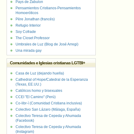
Pays de Zabulon
Pensamientos Cristianos-Pensamientos
Homoeróticos
Père Jonathan (francés)
Refugio Interior
Soy Cofrade
The Closet Professor
Umbrales de Luz (Blog de José Arregi)
Una mirada gay
Comunidades e Iglesias cristianas LGTBI+
Casa de Luz (dejando huella)
Cathedral of Hope/Catedral de la Esperanza
(Texas, EE.UU.)
Católicos homo y bisexuales
CCEI "El Camino" (Perú)
Co-libr-í (Comunidad Cristiana inclusiva)
Colectivo San Lázaro (Málaga, España)
Colectivo Teresa de Cepeda y Ahumada
(Facebook)
Colectivo Teresa de Cepeda y Ahumada
(Instagram)