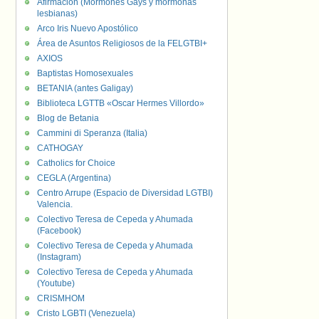
Afirmación (Mormones Gays y mormonas
lesbianas)
Arco Iris Nuevo Apostólico
Área de Asuntos Religiosos de la FELGTBI+
AXIOS
Baptistas Homosexuales
BETANIA (antes Galigay)
Biblioteca LGTTB «Oscar Hermes Villordo»
Blog de Betania
Cammini di Speranza (Italia)
CATHOGAY
Catholics for Choice
CEGLA (Argentina)
Centro Arrupe (Espacio de Diversidad LGTBI)
Valencia.
Colectivo Teresa de Cepeda y Ahumada
(Facebook)
Colectivo Teresa de Cepeda y Ahumada
(Instagram)
Colectivo Teresa de Cepeda y Ahumada
(Youtube)
CRISMHOM
Cristo LGBTI (Venezuela)