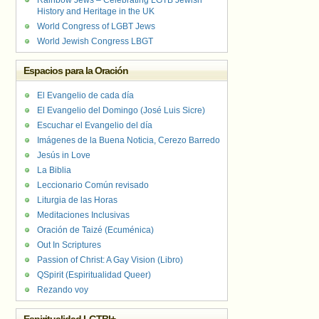
Rainbow Jews – Celebrating LGTB Jewish
History and Heritage in the UK
World Congress of LGBT Jews
World Jewish Congress LBGT
Espacios para la Oración
El Evangelio de cada día
El Evangelio del Domingo (José Luis Sicre)
Escuchar el Evangelio del día
Imágenes de la Buena Noticia, Cerezo Barredo
Jesús in Love
La Biblia
Leccionario Común revisado
Liturgia de las Horas
Meditaciones Inclusivas
Oración de Taizé (Ecuménica)
Out In Scriptures
Passion of Christ: A Gay Vision (Libro)
QSpirit (Espiritualidad Queer)
Rezando voy