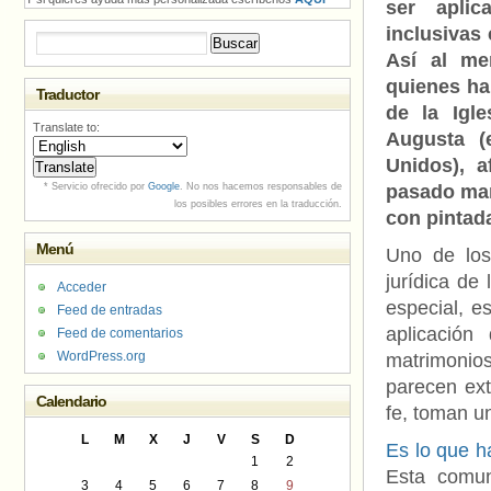
ser aplic
inclusivas
Buscar:
Así al me
quienes ha
Traductor
de la Igl
Translate to:
Augusta (
Unidos), a
* Servicio ofrecido por
Google
. No nos hacemos responsables de
pasado mar
los posibles errores en la traducción.
con pintad
Menú
Uno de los
jurídica de 
Acceder
especial, e
Feed de entradas
aplicación
Feed de comentarios
WordPress.org
matrimonio
parecen ext
Calendario
fe, toman u
L
M
X
J
V
S
D
Es lo que h
1
2
Esta comun
3
4
5
6
7
8
9