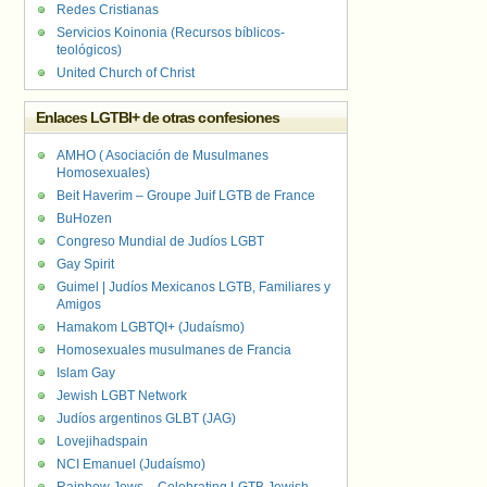
Redes Cristianas
Servicios Koinonia (Recursos bíblicos-
teológicos)
United Church of Christ
Enlaces LGTBI+ de otras confesiones
AMHO ( Asociación de Musulmanes
Homosexuales)
Beit Haverim – Groupe Juif LGTB de France
BuHozen
Congreso Mundial de Judíos LGBT
Gay Spirit
Guimel | Judíos Mexicanos LGTB, Familiares y
Amigos
Hamakom LGBTQI+ (Judaísmo)
Homosexuales musulmanes de Francia
Islam Gay
Jewish LGBT Network
Judíos argentinos GLBT (JAG)
Lovejihadspain
NCI Emanuel (Judaísmo)