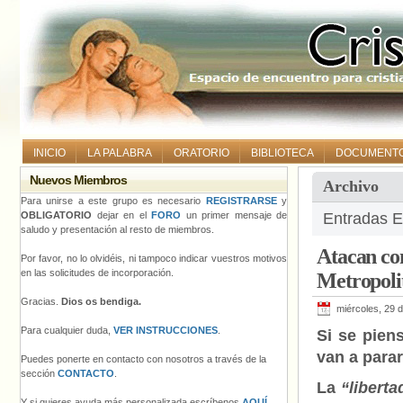
INICIO
LA PALABRA
ORATORIO
BIBLIOTECA
DOCUMENT
Nuevos Miembros
Archivo
Para unirse a este grupo es necesario
REGISTRARSE
y
OBLIGATORIO
dejar en el
FORO
un primer mensaje de
Entradas Et
saludo y presentación al resto de miembros.
Atacan co
Por favor, no lo olvidéis, ni tampoco indicar vuestros motivos
en las solicitudes de incorporación.
Metropoli
Gracias.
Dios os bendiga.
miércoles, 29 d
Para cualquier duda,
VER INSTRUCCIONES
.
Si se pien
van a para
Puedes ponerte en contacto con nosotros a través de la
sección
CONTACTO
.
La
“liberta
Y si quieres ayuda más personalizada escríbenos
AQUÍ