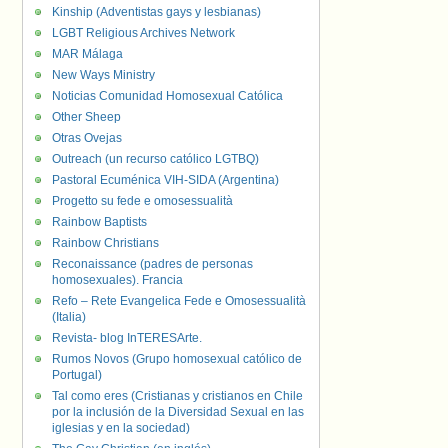
Kinship (Adventistas gays y lesbianas)
LGBT Religious Archives Network
MAR Málaga
New Ways Ministry
Noticias Comunidad Homosexual Católica
Other Sheep
Otras Ovejas
Outreach (un recurso católico LGTBQ)
Pastoral Ecuménica VIH-SIDA (Argentina)
Progetto su fede e omosessualità
Rainbow Baptists
Rainbow Christians
Reconaissance (padres de personas
homosexuales). Francia
Refo – Rete Evangelica Fede e Omosessualità
(Italia)
Revista- blog InTERESArte.
Rumos Novos (Grupo homosexual católico de
Portugal)
Tal como eres (Cristianas y cristianos en Chile
por la inclusión de la Diversidad Sexual en las
iglesias y en la sociedad)