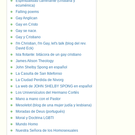
Espiritualidad caminante (cristiana y
ecuménica)
Falling poems
Gay Anglican
Gay en Cristo
Gay se nace.
Gay y Cristiano
I'm Christian, I'm Gay, let's talk (blog del rev.
David Eck)
Isla flotante: bitácora de un gay cristiano
James Alison Theology
John Shelby Spong en español
La Casulla de San Ildefonso
La Ciudad Perdida de Nivorg
La web de JOHN SHELBY SPONG en español
Los Universículos del Hermano Cortés
Mano a mano con el Pastor
Mesoletot (blog de una mujer judía y lesbiana)
Moradas de Deus (portugués)
Moral y Doctrina LGBTI
Mundo Homo
Nuestra Señora de los Homosexuales