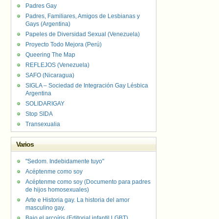
Padres Gay
Padres, Familiares, Amigos de Lesbianas y
Gays (Argentina)
Papeles de Diversidad Sexual (Venezuela)
Proyecto Todo Mejora (Perú)
Queering The Map
REFLEJOS (Venezuela)
SAFO (Nicaragua)
SIGLA – Sociedad de Integración Gay Lésbica
Argentina
SOLIDARIGAY
Stop SIDA
Transexualia
Varios
"Sedom. Indebidamente tuyo"
Acéptenme como soy
Acéptenme como soy (Documento para padres
de hijos homosexuales)
Arte e Historia gay. La historia del amor
masculino gay.
Bajo el arcoíris (Editorial infantil LGBT).