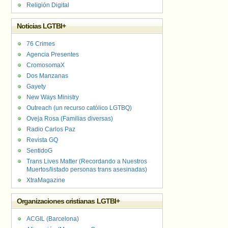
Religión Digital
Noticias LGTBI+
76 Crimes
Agencia Presentes
CromosomaX
Dos Manzanas
Gayety
New Ways Ministry
Outreach (un recurso católico LGTBQ)
Oveja Rosa (Familias diversas)
Radio Carlos Paz
Revista GQ
SentidoG
Trans Lives Matter (Recordando a Nuestros
Muertos/listado personas trans asesinadas)
XtraMagazine
Organizaciones cristianas LGTBI+
ACGIL (Barcelona)