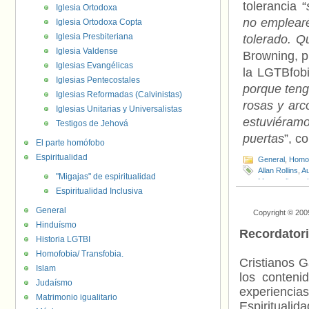
tolerancia “
Iglesia Ortodoxa
no emplearé
Iglesia Ortodoxa Copta
Iglesia Presbiteriana
tolerado. Q
Iglesia Valdense
Browning, p
Iglesias Evangélicas
la LGTBfobi
Iglesias Pentecostales
porque teng
Iglesias Reformadas (Calvinistas)
rosas y arc
Iglesias Unitarias y Universalistas
estuviéram
Testigos de Jehová
puertas
”, c
El parte homófobo
Espiritualidad
General
,
Homof
Allan Rollins
,
A
"Migajas" de espiritualidad
Metropolitana
,
Espiritualidad Inclusiva
Browning
,
Troy
General
Copyright © 200
Hinduísmo
Recordator
Historia LGTBI
Homofobia/ Transfobia.
Cristianos G
Islam
los contenid
Judaísmo
experienci
Matrimonio igualitario
Espiritualid