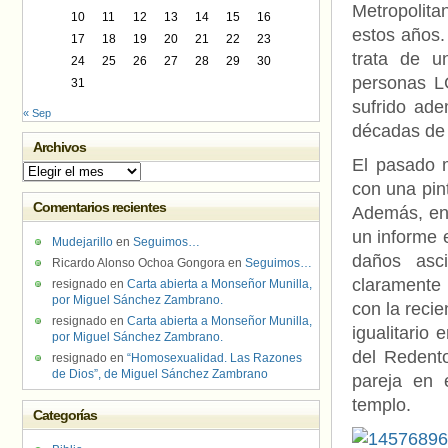
Metropolita
10
11
12
13
14
15
16
estos años.
17
18
19
20
21
22
23
trata de u
24
25
26
27
28
29
30
personas L
31
sufrido ade
« Sep
décadas de 
Archivos
El pasado m
Archivos
con una pin
Comentarios recientes
Además, en 
un informe 
Mudejarillo
en
Seguimos…
daños asc
Ricardo Alonso Ochoa Gongora
en
Seguimos…
claramente 
resignado
en
Carta abierta a Monseñor Munilla,
por Miguel Sánchez Zambrano.
con la reci
resignado
en
Carta abierta a Monseñor Munilla,
igualitario 
por Miguel Sánchez Zambrano.
del Redent
resignado
en
“Homosexualidad. Las Razones
de Dios”, de Miguel Sánchez Zambrano
pareja en 
templo.
Categorías