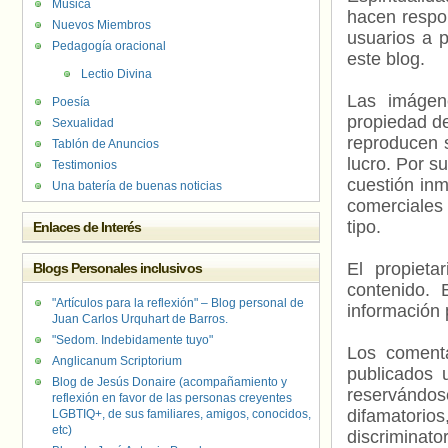
Música
hacen respo
Nuevos Miembros
usuarios a p
Pedagogía oracional
este blog.
Lectio Divina
Las imágene
Poesía
propiedad de
Sexualidad
reproducen s
Tablón de Anuncios
lucro. Por s
Testimonios
cuestión inm
Una batería de buenas noticias
comerciales 
tipo.
Enlaces de Interés
El propieta
Blogs Personales inclusivos
contenido. 
"Artículos para la reflexión" – Blog personal de
información 
Juan Carlos Urquhart de Barros.
"Sedom. Indebidamente tuyo"
Los comenta
Anglicanum Scriptorium
publicados 
Blog de Jesús Donaire (acompañamiento y
reservándos
reflexión en favor de las personas creyentes
difamatorio
LGBTIQ+, de sus familiares, amigos, conocidos,
etc)
discriminat