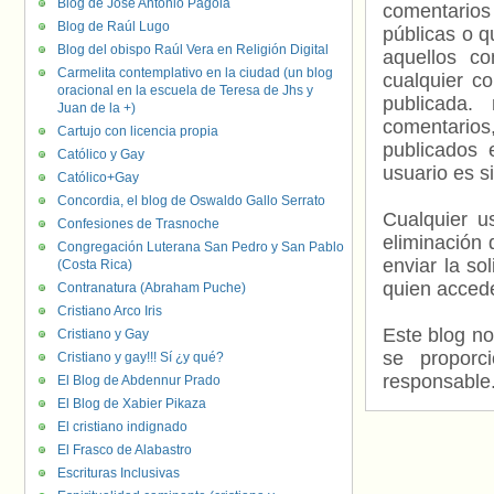
Blog de José Antonio Pagola
comentarios
Blog de Raúl Lugo
públicas o 
Blog del obispo Raúl Vera en Religión Digital
aquellos c
Carmelita contemplativo en la ciudad (un blog
cualquier c
oracional en la escuela de Teresa de Jhs y
publicada.
Juan de la +)
comentarios,
Cartujo con licencia propia
publicados 
Católico y Gay
usuario es s
Católico+Gay
Concordia, el blog de Oswaldo Gallo Serrato
Cualquier us
Confesiones de Trasnoche
eliminación 
Congregación Luterana San Pedro y San Pablo
enviar la so
(Costa Rica)
quien accede
Contranatura (Abraham Puche)
Cristiano Arco Iris
Este blog no
Cristiano y Gay
se proporc
Cristiano y gay!!! Sí ¿y qué?
responsable
El Blog de Abdennur Prado
El Blog de Xabier Pikaza
El cristiano indignado
El Frasco de Alabastro
Escrituras Inclusivas