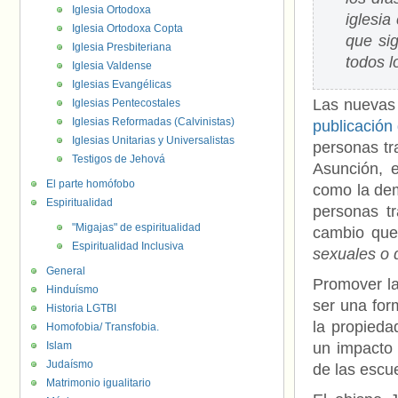
Iglesia Ortodoxa
iglesi
Iglesia Ortodoxa Copta
que si
Iglesia Presbiteriana
todos l
Iglesia Valdense
Iglesias Evangélicas
Las nuevas 
Iglesias Pentecostales
Iglesias Reformadas (Calvinistas)
publicación
Iglesias Unitarias y Universalistas
personas tr
Testigos de Jehová
Asunción, 
El parte homófobo
como la dem
Espiritualidad
personas tr
"Migajas" de espiritualidad
cambio que 
Espiritualidad Inclusiva
sexuales o d
General
Promover la
Hinduísmo
ser una for
Historia LGTBI
la propieda
Homofobia/ Transfobia.
Islam
un impacto 
Judaísmo
de las escue
Matrimonio igualitario