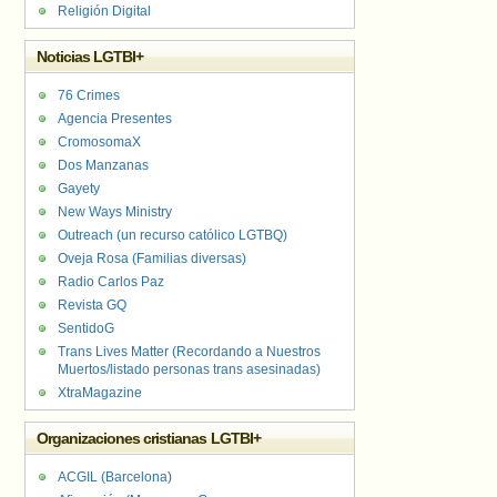
Religión Digital
Noticias LGTBI+
76 Crimes
Agencia Presentes
CromosomaX
Dos Manzanas
Gayety
New Ways Ministry
Outreach (un recurso católico LGTBQ)
Oveja Rosa (Familias diversas)
Radio Carlos Paz
Revista GQ
SentidoG
Trans Lives Matter (Recordando a Nuestros
Muertos/listado personas trans asesinadas)
XtraMagazine
Organizaciones cristianas LGTBI+
ACGIL (Barcelona)