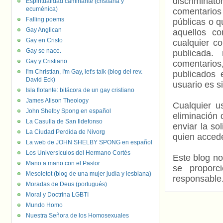
discriminat
Espiritualidad caminante (cristiana y
ecuménica)
comentarios
Falling poems
públicas o 
Gay Anglican
aquellos c
Gay en Cristo
cualquier c
Gay se nace.
publicada.
Gay y Cristiano
comentarios,
I'm Christian, I'm Gay, let's talk (blog del rev.
publicados 
David Eck)
usuario es s
Isla flotante: bitácora de un gay cristiano
James Alison Theology
Cualquier us
John Shelby Spong en español
eliminación 
La Casulla de San Ildefonso
enviar la so
La Ciudad Perdida de Nivorg
quien accede
La web de JOHN SHELBY SPONG en español
Los Universículos del Hermano Cortés
Este blog no
Mano a mano con el Pastor
se proporc
Mesoletot (blog de una mujer judía y lesbiana)
responsable
Moradas de Deus (portugués)
Moral y Doctrina LGBTI
Mundo Homo
Nuestra Señora de los Homosexuales