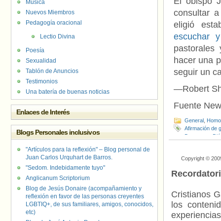
El obispo 
Música
consultar 
Nuevos Miembros
Pedagogía oracional
eligió est
escuchar y
Lectio Divina
pastorales
Poesía
hacer una pa
Sexualidad
seguir un c
Tablón de Anuncios
Testimonios
—Robert Shi
Una batería de buenas noticias
Fuente New
Enlaces de Interés
General
,
Homof
Afirmación de 
Blogs Personales inclusivos
Davenpprt
,
Dió
"Artículos para la reflexión" – Blog personal de
Juan Carlos Urquhart de Barros.
Copyright © 200
"Sedom. Indebidamente tuyo"
Recordator
Anglicanum Scriptorium
Blog de Jesús Donaire (acompañamiento y
Cristianos G
reflexión en favor de las personas creyentes
los contenid
LGBTIQ+, de sus familiares, amigos, conocidos,
etc)
experienci