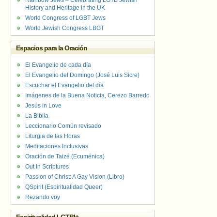
Rainbow Jews – Celebrating LGTB Jewish
History and Heritage in the UK
World Congress of LGBT Jews
World Jewish Congress LBGT
Espacios para la Oración
El Evangelio de cada día
El Evangelio del Domingo (José Luis Sicre)
Escuchar el Evangelio del día
Imágenes de la Buena Noticia, Cerezo Barredo
Jesús in Love
La Biblia
Leccionario Común revisado
Liturgia de las Horas
Meditaciones Inclusivas
Oración de Taizé (Ecuménica)
Out In Scriptures
Passion of Christ: A Gay Vision (Libro)
QSpirit (Espiritualidad Queer)
Rezando voy