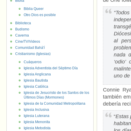
de One Iowa
Biblia
Biblia Queer
“Todos
Otro Dios es posible
indepe
Biblioteca
transg
Budismo
Dióces
Caverna
al per
Cine/TV/Videos
proble
Comunidad Bahá'í
Cristianismo (Iglesias)
nada d
‘odio’
Cuáqueros
malinte
Iglesia Adventista del Séptimo Día
Iglesia Anglicana
uno de 
Iglesia Bautista
Iglesia Católica
Connie Ryan
Iglesia de Jesucristo de los Santos de los
también emi
Últimos Días (Mormones)
debería reci
Iglesia de la Comunidad Metropolitana
Iglesia Inclusiva
“
Estas 
Iglesia Luterana
Iglesia Menonita
habita
Iglesia Metodista
los día