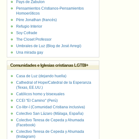
Pays de Zabulon
Pensamientos Cristianos-Pensamientos
Homoeróticos
Père Jonathan (francés)
Refugio Interior
Soy Cofrade
The Closet Professor
Umbrales de Luz (Blog de José Arregi)
Una mirada gay
Comunidades e Iglesias cristianas LGTBI+
Casa de Luz (dejando huella)
Cathedral of Hope/Catedral de la Esperanza
(Texas, EE.UU.)
Católicos homo y bisexuales
CCEI "El Camino" (Perú)
Co-libr-í (Comunidad Cristiana inclusiva)
Colectivo San Lázaro (Málaga, España)
Colectivo Teresa de Cepeda y Ahumada
(Facebook)
Colectivo Teresa de Cepeda y Ahumada
(Instagram)