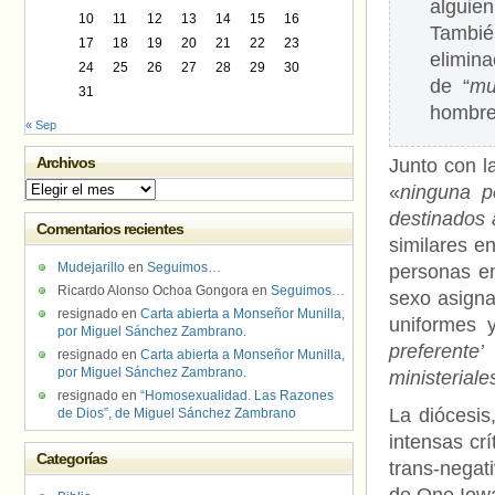
alguie
10
11
12
13
14
15
16
Tambié
17
18
19
20
21
22
23
elimin
24
25
26
27
28
29
30
de “
mu
31
hombre 
« Sep
Archivos
Junto con l
Archivos
«
ninguna p
destinados 
Comentarios recientes
similares e
Mudejarillo
en
Seguimos…
personas en
Ricardo Alonso Ochoa Gongora
en
Seguimos…
sexo asigna
resignado
en
Carta abierta a Monseñor Munilla,
uniformes 
por Miguel Sánchez Zambrano.
preferente’
resignado
en
Carta abierta a Monseñor Munilla,
por Miguel Sánchez Zambrano.
ministeriale
resignado
en
“Homosexualidad. Las Razones
La diócesi
de Dios”, de Miguel Sánchez Zambrano
intensas cr
Categorías
trans-negat