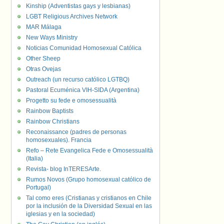
Kinship (Adventistas gays y lesbianas)
LGBT Religious Archives Network
MAR Málaga
New Ways Ministry
Noticias Comunidad Homosexual Católica
Other Sheep
Otras Ovejas
Outreach (un recurso católico LGTBQ)
Pastoral Ecuménica VIH-SIDA (Argentina)
Progetto su fede e omosessualità
Rainbow Baptists
Rainbow Christians
Reconaissance (padres de personas
homosexuales). Francia
Refo – Rete Evangelica Fede e Omosessualità
(Italia)
Revista- blog InTERESArte.
Rumos Novos (Grupo homosexual católico de
Portugal)
Tal como eres (Cristianas y cristianos en Chile
por la inclusión de la Diversidad Sexual en las
iglesias y en la sociedad)