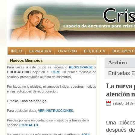
INICIO
LA PALABRA
ORATORIO
BIBLIOTECA
DOCUMENT
Nuevos Miembros
Archivo
Para unirse a este grupo es necesario
REGISTRARSE
y
OBLIGATORIO
dejar en el
FORO
un primer mensaje de
Entradas Et
saludo y presentación al resto de miembros.
La nueva p
Por favor, no lo olvidéis, ni tampoco indicar vuestros motivos
en las solicitudes de incorporación.
atención 
Gracias.
Dios os bendiga.
sábado, 14 de 
Para cualquier duda,
VER INSTRUCCIONES
.
Puedes ponerte en contacto con nosotros a través de la
Una dióces
sección
CONTACTO
.
después de 
Y si quieres ayuda más personalizada escríbenos
AQUÍ