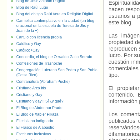
Blog de José Antonio Pagola
Espiritualid
Blog de Raúl Lugo
hacen respo
Blog del obispo Raúl Vera en Religión Digital
usuarios a p
Carmelita contemplativo en la ciudad (un blog
este blog.
oracional en la escuela de Teresa de Jhs y
Juan de la +)
Las imágene
Cartujo con licencia propia
propiedad de
Católico y Gay
reproducen s
Católico+Gay
lucro. Por s
Concordia, el blog de Oswaldo Gallo Serrato
cuestión inm
Confesiones de Trasnoche
comerciales 
Congregación Luterana San Pedro y San Pablo
tipo.
(Costa Rica)
Contranatura (Abraham Puche)
El propieta
Cristiano Arco Iris
contenido. 
Cristiano y Gay
información 
Cristiano y gay!!! Sí ¿y qué?
El Blog de Abdennur Prado
Los comenta
El Blog de Xabier Pikaza
publicados 
El cristiano indignado
reservándos
El Frasco de Alabastro
difamatorio
Escrituras Inclusivas