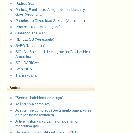
Padres Gay
Padres, Familiares, Amigos de Lesbianas y
Gays (Argentina)
Papeles de Diversidad Sexual (Venezuela)
Proyecto Todo Mejora (Perú)
Queering The Map
REFLEJOS (Venezuela)
SAFO (Nicaragua)
SIGLA – Sociedad de Integración Gay Lésbica
Argentina
SOLIDARIGAY
Stop SIDA
Transexualia
Varios
"Sedom. Indebidamente tuyo"
Acéptenme como soy
Acéptenme como soy (Documento para padres
de hijos homosexuales)
Arte e Historia gay. La historia del amor
masculino gay.
Bajo el arcoíris (Editorial infantil LGBT).