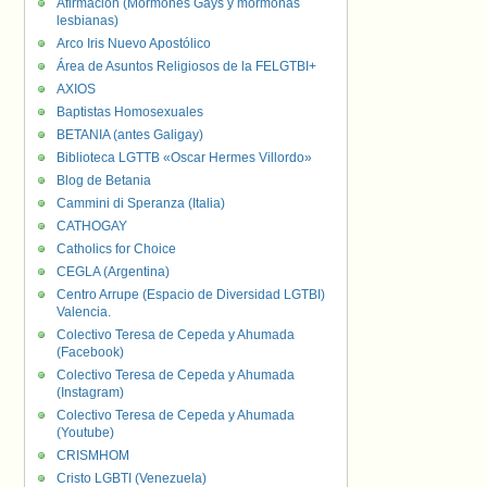
Afirmación (Mormones Gays y mormonas
lesbianas)
Arco Iris Nuevo Apostólico
Área de Asuntos Religiosos de la FELGTBI+
AXIOS
Baptistas Homosexuales
BETANIA (antes Galigay)
Biblioteca LGTTB «Oscar Hermes Villordo»
Blog de Betania
Cammini di Speranza (Italia)
CATHOGAY
Catholics for Choice
CEGLA (Argentina)
Centro Arrupe (Espacio de Diversidad LGTBI)
Valencia.
Colectivo Teresa de Cepeda y Ahumada
(Facebook)
Colectivo Teresa de Cepeda y Ahumada
(Instagram)
Colectivo Teresa de Cepeda y Ahumada
(Youtube)
CRISMHOM
Cristo LGBTI (Venezuela)