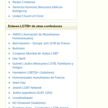
Redes Cristianas
Servicios Koinonia (Recursos bíblicos-
teológicos)
United Church of Christ
Enlaces LGTBI+ de otras confesiones
AMHO ( Asociación de Musulmanes
Homosexuales)
Beit Haverim – Groupe Juif LGTB de France
BuHozen
Congreso Mundial de Judíos LGBT
Gay Spirit
Guimel | Judíos Mexicanos LGTB, Familiares y
Amigos
Hamakom LGBTQI+ (Judaísmo)
Homosexuales musulmanes de Francia
Islam Gay
Jewish LGBT Network
Judíos argentinos GLBT (JAG)
Lovejihadspain
NCI Emanuel (Judaísmo)