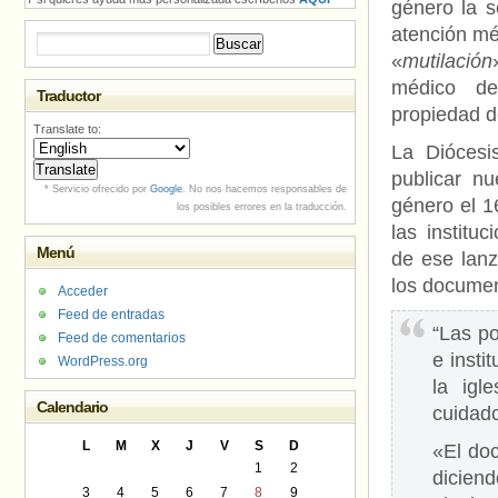
género la s
atención mé
Buscar:
«
mutilación
médico de
Traductor
propiedad de
Translate to:
La Diócesi
publicar n
* Servicio ofrecido por
Google
. No nos hacemos responsables de
género el 1
los posibles errores en la traducción.
las institu
Menú
de ese lanz
los docume
Acceder
Feed de entradas
“Las po
Feed de comentarios
e insti
WordPress.org
la igl
Calendario
cuidado
L
M
X
J
V
S
D
«El doc
1
2
dicien
3
4
5
6
7
8
9