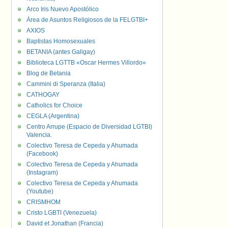
Arco Iris Nuevo Apostólico
Área de Asuntos Religiosos de la FELGTBI+
AXIOS
Baptistas Homosexuales
BETANIA (antes Galigay)
Biblioteca LGTTB «Oscar Hermes Villordo»
Blog de Betania
Cammini di Speranza (Italia)
CATHOGAY
Catholics for Choice
CEGLA (Argentina)
Centro Arrupe (Espacio de Diversidad LGTBI)
Valencia.
Colectivo Teresa de Cepeda y Ahumada
(Facebook)
Colectivo Teresa de Cepeda y Ahumada
(Instagram)
Colectivo Teresa de Cepeda y Ahumada
(Youtube)
CRISMHOM
Cristo LGBTI (Venezuela)
David et Jonathan (Francia)