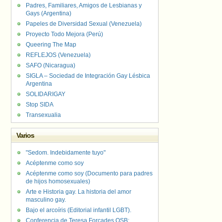
Padres, Familiares, Amigos de Lesbianas y
Gays (Argentina)
Papeles de Diversidad Sexual (Venezuela)
Proyecto Todo Mejora (Perú)
Queering The Map
REFLEJOS (Venezuela)
SAFO (Nicaragua)
SIGLA – Sociedad de Integración Gay Lésbica
Argentina
SOLIDARIGAY
Stop SIDA
Transexualia
Varios
"Sedom. Indebidamente tuyo"
Acéptenme como soy
Acéptenme como soy (Documento para padres
de hijos homosexuales)
Arte e Historia gay. La historia del amor
masculino gay.
Bajo el arcoíris (Editorial infantil LGBT).
Conferencia de Teresa Forcades OSB: