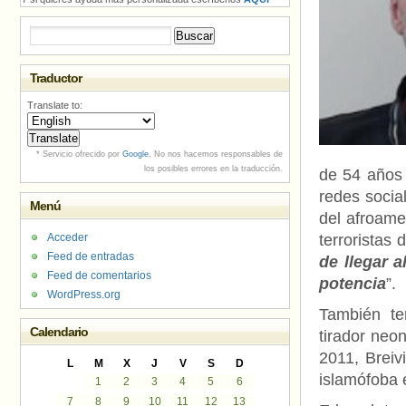
Buscar:
Traductor
Translate to:
* Servicio ofrecido por
Google
. No nos hacemos responsables de
los posibles errores en la traducción.
de 54 años 
redes social
Menú
del afroame
Acceder
terroristas
Feed de entradas
de llegar 
Feed de comentarios
potencia
”.
WordPress.org
También te
Calendario
tirador neo
2011, Breiv
L
M
X
J
V
S
D
islamófoba 
1
2
3
4
5
6
7
8
9
10
11
12
13