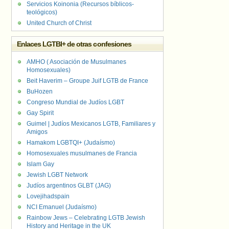
Servicios Koinonia (Recursos bíblicos-
teológicos)
United Church of Christ
Enlaces LGTBI+ de otras confesiones
AMHO ( Asociación de Musulmanes
Homosexuales)
Beit Haverim – Groupe Juif LGTB de France
BuHozen
Congreso Mundial de Judíos LGBT
Gay Spirit
Guimel | Judíos Mexicanos LGTB, Familiares y
Amigos
Hamakom LGBTQI+ (Judaísmo)
Homosexuales musulmanes de Francia
Islam Gay
Jewish LGBT Network
Judíos argentinos GLBT (JAG)
Lovejihadspain
NCI Emanuel (Judaísmo)
Rainbow Jews – Celebrating LGTB Jewish
History and Heritage in the UK