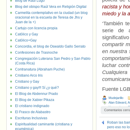
Blog de Raúl Lugo
racista y ho
Blog del obispo Raúl Vera en Religión Digital
Carmelita contemplativo en la ciudad (un blog
miedo y la 
oracional en la escuela de Teresa de Jhs y
Juan de la +)
‘También te
Cartujo con licencia propia
serie de a
Católico y Gay
significativ
Católico+Gay
compartir m
Concordia, el blog de Oswaldo Gallo Serrato
en nuestra 
Confesiones de Trasnoche
comportami
Congregación Luterana San Pedro y San Pablo
(Costa Rica)
luchar contr
Contranatura (Abraham Puche)
Cualquiera
Cristiano Arco Iris
comunicarse
Cristiano y Gay
Cristiano y gay!!! Sí ¿y qué?
Fuente LGB
El Blog de Abdennur Prado
Mudejarillo
El Blog de Xabier Pikaza
Alan Edward
,
A
El cristiano indignado
Neonazismo
,
R
Comentarios cerr
El Frasco de Alabastro
Escrituras Inclusivas
Roban las ban
Espiritualidad caminante (cristiana y
pero eso no lo
ecuménica)