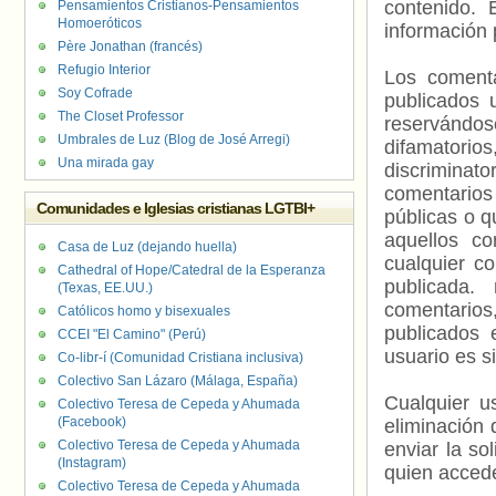
contenido. 
Pensamientos Cristianos-Pensamientos
Homoeróticos
información 
Père Jonathan (francés)
Refugio Interior
Los comenta
Soy Cofrade
publicados 
The Closet Professor
reservándos
Umbrales de Luz (Blog de José Arregi)
difamatorio
Una mirada gay
discriminat
comentarios
Comunidades e Iglesias cristianas LGTBI+
públicas o 
aquellos c
Casa de Luz (dejando huella)
cualquier c
Cathedral of Hope/Catedral de la Esperanza
publicada.
(Texas, EE.UU.)
comentarios,
Católicos homo y bisexuales
publicados 
CCEI "El Camino" (Perú)
usuario es s
Co-libr-í (Comunidad Cristiana inclusiva)
Colectivo San Lázaro (Málaga, España)
Cualquier us
Colectivo Teresa de Cepeda y Ahumada
(Facebook)
eliminación 
Colectivo Teresa de Cepeda y Ahumada
enviar la so
(Instagram)
quien accede
Colectivo Teresa de Cepeda y Ahumada