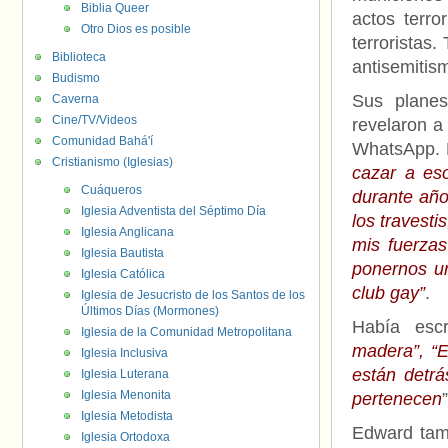
Biblia Queer
actos terro
Otro Dios es posible
terroristas.
Biblioteca
antisemitis
Budismo
Sus plane
Caverna
Cine/TV/Videos
revelaron a
Comunidad Bahá'í
WhatsApp. E
Cristianismo (Iglesias)
cazar a es
Cuáqueros
durante año
Iglesia Adventista del Séptimo Día
los travest
Iglesia Anglicana
mis fuerza
Iglesia Bautista
ponernos u
Iglesia Católica
club gay”
.
Iglesia de Jesucristo de los Santos de los
Últimos Días (Mormones)
Había escr
Iglesia de la Comunidad Metropolitana
madera”, “E
Iglesia Inclusiva
están detrá
Iglesia Luterana
Iglesia Menonita
pertenecen
”
Iglesia Metodista
Edward tamb
Iglesia Ortodoxa