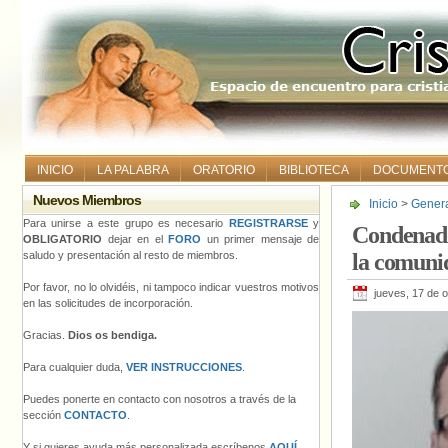
INICIO
LA PALABRA
ORATORIO
BIBLIOTECA
DOCUMENT
Nuevos Miembros
Inicio
>
Gener
contra la com
Para unirse a este grupo es necesario
REGISTRARSE
y
Condenado
OBLIGATORIO
dejar en el
FORO
un primer mensaje de
saludo y presentación al resto de miembros.
la comun
Por favor, no lo olvidéis, ni tampoco indicar vuestros motivos
jueves, 17 de 
en las solicitudes de incorporación.
Gracias.
Dios os bendiga.
Para cualquier duda,
VER INSTRUCCIONES
.
Puedes ponerte en contacto con nosotros a través de la
sección
CONTACTO
.
Y si quieres ayuda más personalizada escríbenos
AQUÍ