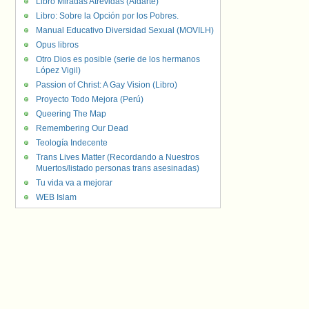
Libro Miradas Atrevidas (Aldarte)
Libro: Sobre la Opción por los Pobres.
Manual Educativo Diversidad Sexual (MOVILH)
Opus libros
Otro Dios es posible (serie de los hermanos
López Vigil)
Passion of Christ: A Gay Vision (Libro)
Proyecto Todo Mejora (Perú)
Queering The Map
Remembering Our Dead
Teología Indecente
Trans Lives Matter (Recordando a Nuestros
Muertos/listado personas trans asesinadas)
Tu vida va a mejorar
WEB Islam