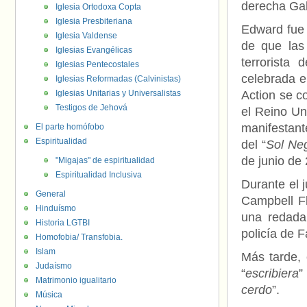
derecha Ga
Iglesia Ortodoxa Copta
Iglesia Presbiteriana
Edward fue 
Iglesia Valdense
de que las 
Iglesias Evangélicas
terrorista
Iglesias Pentecostales
celebrada e
Iglesias Reformadas (Calvinistas)
Iglesias Unitarias y Universalistas
Action se c
Testigos de Jehová
el Reino Uni
manifestant
El parte homófobo
Espiritualidad
del “
Sol Ne
de junio de
"Migajas" de espiritualidad
Espiritualidad Inclusiva
Durante el j
General
Campbell Flo
Hinduísmo
una redada
Historia LGTBI
policía de Fa
Homofobia/ Transfobia.
Islam
Más tarde, 
Judaísmo
“
escribiera
”
Matrimonio igualitario
cerdo
”.
Música