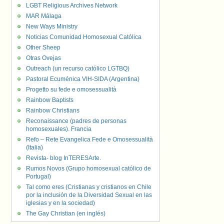
LGBT Religious Archives Network
MAR Málaga
New Ways Ministry
Noticias Comunidad Homosexual Católica
Other Sheep
Otras Ovejas
Outreach (un recurso católico LGTBQ)
Pastoral Ecuménica VIH-SIDA (Argentina)
Progetto su fede e omosessualità
Rainbow Baptists
Rainbow Christians
Reconaissance (padres de personas
homosexuales). Francia
Refo – Rete Evangelica Fede e Omosessualità
(Italia)
Revista- blog InTERESArte.
Rumos Novos (Grupo homosexual católico de
Portugal)
Tal como eres (Cristianas y cristianos en Chile
por la inclusión de la Diversidad Sexual en las
iglesias y en la sociedad)
The Gay Christian (en inglés)