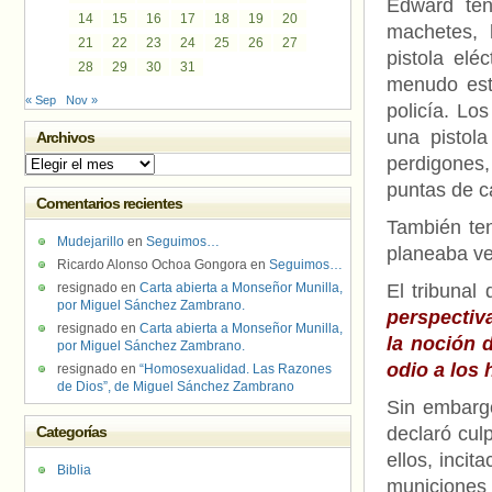
Edward ten
14
15
16
17
18
19
20
machetes, 
21
22
23
24
25
26
27
pistola elé
28
29
30
31
menudo esta
« Sep
Nov »
policía. Lo
una pistol
Archivos
perdigones
Archivos
puntas de c
Comentarios recientes
También ten
Mudejarillo
en
Seguimos…
planeaba ve
Ricardo Alonso Ochoa Gongora
en
Seguimos…
resignado
en
Carta abierta a Monseñor Munilla,
El tribunal
por Miguel Sánchez Zambrano.
perspectiv
resignado
en
Carta abierta a Monseñor Munilla,
la noción 
por Miguel Sánchez Zambrano.
odio a los
resignado
en
“Homosexualidad. Las Razones
de Dios”, de Miguel Sánchez Zambrano
Sin embargo
Categorías
declaró culp
ellos, inci
Biblia
municiones