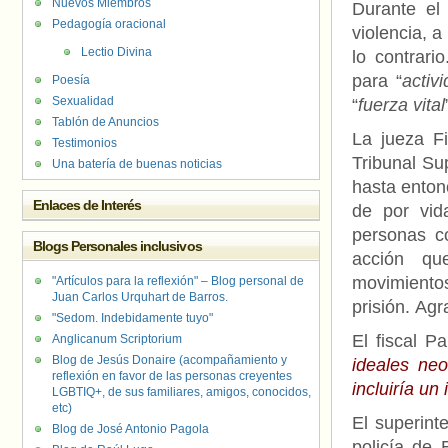
Nuevos Miembros
Durante el 
Pedagogía oracional
violencia, 
Lectio Divina
lo contrari
para “
activ
Poesía
Sexualidad
“
fuerza vital
Tablón de Anuncios
La jueza Fi
Testimonios
Tribunal Su
Una batería de buenas noticias
hasta enton
Enlaces de Interés
de por vida
personas c
Blogs Personales inclusivos
acción qu
movimien
"Artículos para la reflexión" – Blog personal de
Juan Carlos Urquhart de Barros.
prisión. Agr
"Sedom. Indebidamente tuyo"
El fiscal P
Anglicanum Scriptorium
Blog de Jesús Donaire (acompañamiento y
ideales ne
reflexión en favor de las personas creyentes
incluiría u
LGBTIQ+, de sus familiares, amigos, conocidos,
etc)
El superinte
Blog de José Antonio Pagola
policía de E