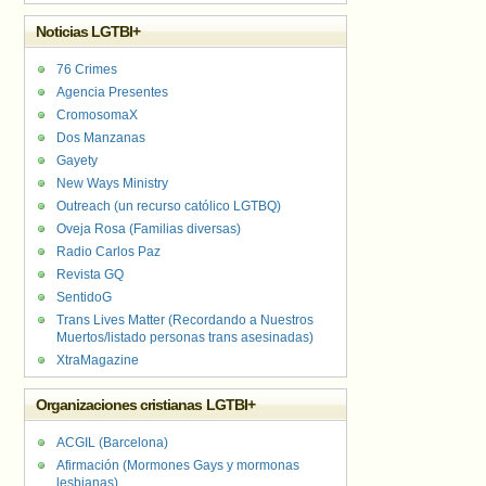
Noticias LGTBI+
76 Crimes
Agencia Presentes
CromosomaX
Dos Manzanas
Gayety
New Ways Ministry
Outreach (un recurso católico LGTBQ)
Oveja Rosa (Familias diversas)
Radio Carlos Paz
Revista GQ
SentidoG
Trans Lives Matter (Recordando a Nuestros
Muertos/listado personas trans asesinadas)
XtraMagazine
Organizaciones cristianas LGTBI+
ACGIL (Barcelona)
Afirmación (Mormones Gays y mormonas
lesbianas)