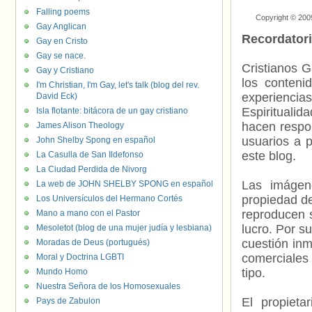
Falling poems
Copyright © 200
Gay Anglican
Recordator
Gay en Cristo
Gay se nace.
Cristianos G
Gay y Cristiano
los contenid
I'm Christian, I'm Gay, let's talk (blog del rev.
experienci
David Eck)
Espiritualid
Isla flotante: bitácora de un gay cristiano
hacen respo
James Alison Theology
usuarios a p
John Shelby Spong en español
este blog.
La Casulla de San Ildefonso
La Ciudad Perdida de Nivorg
Las imágene
La web de JOHN SHELBY SPONG en español
propiedad de
Los Universículos del Hermano Cortés
reproducen s
Mano a mano con el Pastor
lucro. Por s
Mesoletot (blog de una mujer judía y lesbiana)
cuestión inm
Moradas de Deus (portugués)
comerciales 
Moral y Doctrina LGBTI
tipo.
Mundo Homo
Nuestra Señora de los Homosexuales
El propieta
Pays de Zabulon