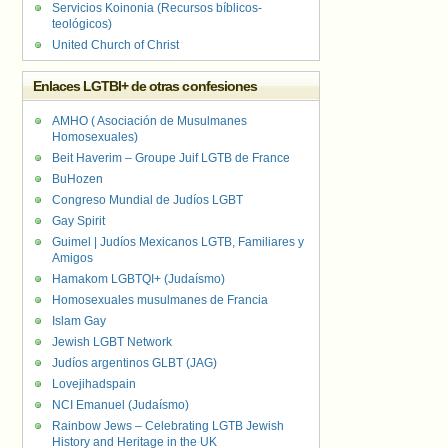
Servicios Koinonia (Recursos bíblicos-
teológicos)
United Church of Christ
Enlaces LGTBI+ de otras confesiones
AMHO ( Asociación de Musulmanes
Homosexuales)
Beit Haverim – Groupe Juif LGTB de France
BuHozen
Congreso Mundial de Judíos LGBT
Gay Spirit
Guimel | Judíos Mexicanos LGTB, Familiares y
Amigos
Hamakom LGBTQI+ (Judaísmo)
Homosexuales musulmanes de Francia
Islam Gay
Jewish LGBT Network
Judíos argentinos GLBT (JAG)
Lovejihadspain
NCI Emanuel (Judaísmo)
Rainbow Jews – Celebrating LGTB Jewish
History and Heritage in the UK