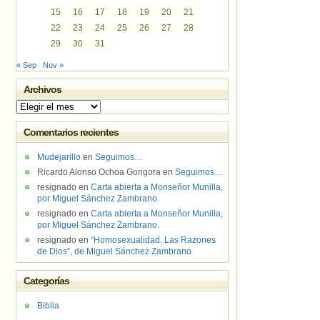
15
16
17
18
19
20
21
22
23
24
25
26
27
28
29
30
31
« Sep
Nov »
Archivos
Archivos
Comentarios recientes
Mudejarillo
en
Seguimos…
Ricardo Alonso Ochoa Gongora
en
Seguimos…
resignado
en
Carta abierta a Monseñor Munilla,
por Miguel Sánchez Zambrano.
resignado
en
Carta abierta a Monseñor Munilla,
por Miguel Sánchez Zambrano.
resignado
en
“Homosexualidad. Las Razones
de Dios”, de Miguel Sánchez Zambrano
Categorías
Biblia