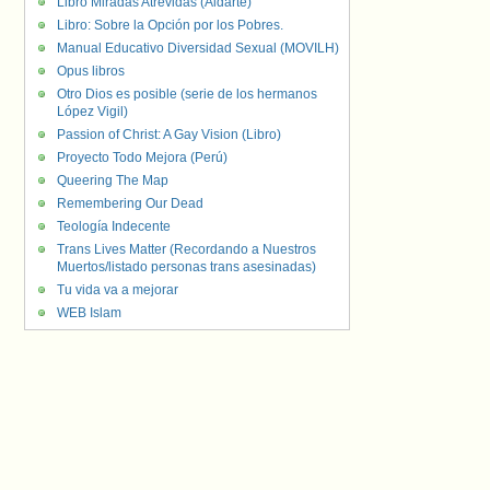
Libro Miradas Atrevidas (Aldarte)
Libro: Sobre la Opción por los Pobres.
Manual Educativo Diversidad Sexual (MOVILH)
Opus libros
Otro Dios es posible (serie de los hermanos
López Vigil)
Passion of Christ: A Gay Vision (Libro)
Proyecto Todo Mejora (Perú)
Queering The Map
Remembering Our Dead
Teología Indecente
Trans Lives Matter (Recordando a Nuestros
Muertos/listado personas trans asesinadas)
Tu vida va a mejorar
WEB Islam