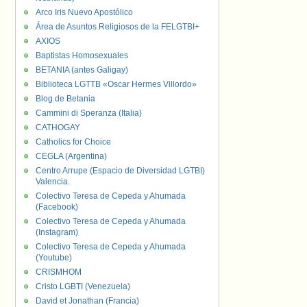
Arco Iris Nuevo Apostólico
Área de Asuntos Religiosos de la FELGTBI+
AXIOS
Baptistas Homosexuales
BETANIA (antes Galigay)
Biblioteca LGTTB «Oscar Hermes Villordo»
Blog de Betania
Cammini di Speranza (Italia)
CATHOGAY
Catholics for Choice
CEGLA (Argentina)
Centro Arrupe (Espacio de Diversidad LGTBI)
Valencia.
Colectivo Teresa de Cepeda y Ahumada
(Facebook)
Colectivo Teresa de Cepeda y Ahumada
(Instagram)
Colectivo Teresa de Cepeda y Ahumada
(Youtube)
CRISMHOM
Cristo LGBTI (Venezuela)
David et Jonathan (Francia)