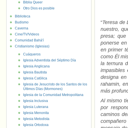
Biblia Queer
Otro Dios es posible
Biblioteca
“
Teresa de L
Budismo
Caverna
nuestro, qu
Cine/TV/Videos
presa; que
Comunidad Bahá'í
ponerse en
Cristianismo (Iglesias)
en primer t
Cuáqueros
como Él mis
Iglesia Adventista del Séptimo Día
la ternura 
Iglesia Anglicana
impasibles 
Iglesia Bautista
designa en 
Iglesia Católica
rahamin, e
Iglesia de Jesucristo de los Santos de los
Últimos Días (Mormones)
más profund
Iglesia de la Comunidad Metropolitana
Al mismo ti
Iglesia Inclusiva
por respon
Iglesia Luterana
Iglesia Menonita
caminos del
Iglesia Metodista
compañero 
Iglesia Ortodoxa