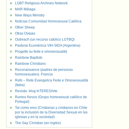
LGBT Religious Archives Network
MAR Málaga
New Ways Ministry
Noticias Comunidad Homosexual Católica
Other Sheep
Otras Ovejas
Outreach (un recurso católico LGTBQ)
Pastoral Ecuménica VIH-SIDA (Argentina)
Progetto su fede e omosessualità
Rainbow Baptists
Rainbow Christians
Reconaissance (padres de personas
homosexuales). Francia
Refo – Rete Evangelica Fede e Omosessualità
(Italia)
Revista- blog InTERESArte.
Rumos Novos (Grupo homosexual católico de
Portugal)
Tal como eres (Cristianas y cristianos en Chile
por la inclusión de la Diversidad Sexual en las
iglesias y en la sociedad)
The Gay Christian (en inglés)