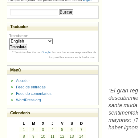
Buscar:
Traductor
Translate to:
* Servicio ofrecido por
Google
. No nos hacemos responsables de
los posibles errores en la traducción.
Menú
Acceder
Feed de entradas
“El gran re
Feed de comentarios
descubrimie
WordPress.org
santa muda
sentimenta
Calendario
mayores: ¡T
L
M
X
J
V
S
D
haber ignor
1
2
3
4
5
6
7
8
9
10
11
12
13
14