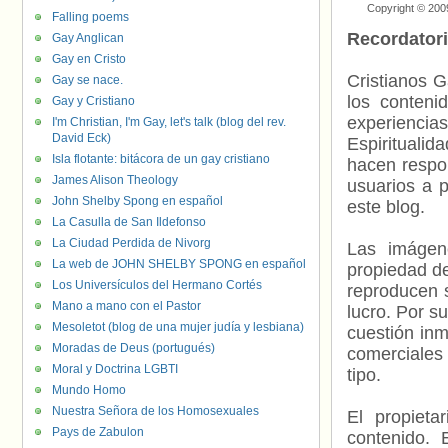
Copyright © 200
Falling poems
Recordator
Gay Anglican
Gay en Cristo
Cristianos G
Gay se nace.
los contenid
Gay y Cristiano
experienci
I'm Christian, I'm Gay, let's talk (blog del rev.
David Eck)
Espiritualid
Isla flotante: bitácora de un gay cristiano
hacen respo
James Alison Theology
usuarios a p
John Shelby Spong en español
este blog.
La Casulla de San Ildefonso
La Ciudad Perdida de Nivorg
Las imágene
La web de JOHN SHELBY SPONG en español
propiedad de
Los Universículos del Hermano Cortés
reproducen s
Mano a mano con el Pastor
lucro. Por s
Mesoletot (blog de una mujer judía y lesbiana)
cuestión inm
Moradas de Deus (portugués)
comerciales 
Moral y Doctrina LGBTI
tipo.
Mundo Homo
Nuestra Señora de los Homosexuales
El propieta
Pays de Zabulon
contenido. 