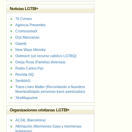
Noticias LGTBI+
76 Crimes
Agencia Presentes
CromosomaX
Dos Manzanas
Gayety
New Ways Ministry
Outreach (un recurso católico LGTBQ)
Oveja Rosa (Familias diversas)
Radio Carlos Paz
Revista GQ
SentidoG
Trans Lives Matter (Recordando a Nuestros
Muertos/listado personas trans asesinadas)
XtraMagazine
Organizaciones cristianas LGTBI+
ACGIL (Barcelona)
Afirmación (Mormones Gays y mormonas
lesbianas)