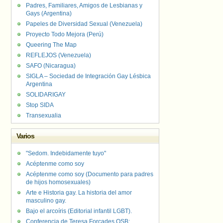
Padres, Familiares, Amigos de Lesbianas y
Gays (Argentina)
Papeles de Diversidad Sexual (Venezuela)
Proyecto Todo Mejora (Perú)
Queering The Map
REFLEJOS (Venezuela)
SAFO (Nicaragua)
SIGLA – Sociedad de Integración Gay Lésbica
Argentina
SOLIDARIGAY
Stop SIDA
Transexualia
Varios
"Sedom. Indebidamente tuyo"
Acéptenme como soy
Acéptenme como soy (Documento para padres
de hijos homosexuales)
Arte e Historia gay. La historia del amor
masculino gay.
Bajo el arcoíris (Editorial infantil LGBT).
Conferencia de Teresa Forcades OSB: