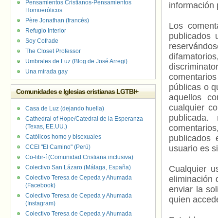
Pensamientos Cristianos-Pensamientos
información 
Homoeróticos
Père Jonathan (francés)
Los comenta
Refugio Interior
publicados 
Soy Cofrade
reservándos
The Closet Professor
difamatorio
Umbrales de Luz (Blog de José Arregi)
discriminat
Una mirada gay
comentarios
públicas o 
Comunidades e Iglesias cristianas LGTBI+
aquellos c
cualquier c
Casa de Luz (dejando huella)
publicada.
Cathedral of Hope/Catedral de la Esperanza
(Texas, EE.UU.)
comentarios,
Católicos homo y bisexuales
publicados 
CCEI "El Camino" (Perú)
usuario es s
Co-libr-í (Comunidad Cristiana inclusiva)
Colectivo San Lázaro (Málaga, España)
Cualquier us
Colectivo Teresa de Cepeda y Ahumada
eliminación 
(Facebook)
enviar la so
Colectivo Teresa de Cepeda y Ahumada
quien accede
(Instagram)
Colectivo Teresa de Cepeda y Ahumada