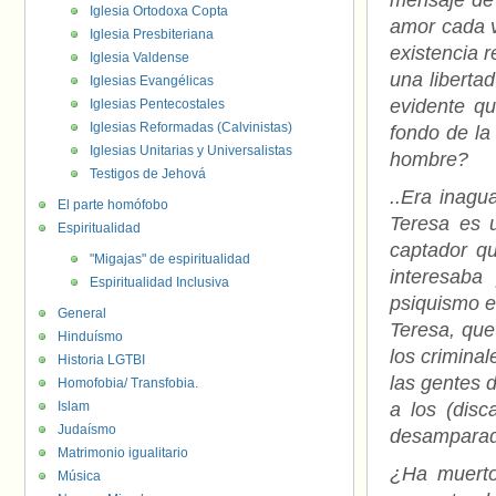
mensaje de 
Iglesia Ortodoxa Copta
amor cada v
Iglesia Presbiteriana
existencia 
Iglesia Valdense
una libertad
Iglesias Evangélicas
evidente qu
Iglesias Pentecostales
Iglesias Reformadas (Calvinistas)
fondo de la
Iglesias Unitarias y Universalistas
hombre?
Testigos de Jehová
..Era inagu
El parte homófobo
Teresa es u
Espiritualidad
captador qu
"Migajas" de espiritualidad
interesaba
Espiritualidad Inclusiva
psiquismo e
General
Teresa, que
Hinduísmo
los crimina
Historia LGTBI
las gentes d
Homofobia/ Transfobia.
Islam
a los (disc
Judaísmo
desamparad
Matrimonio igualitario
¿Ha muerto
Música