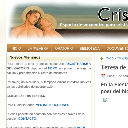
INICIO
LA PALABRA
ORATORIO
BIBLIOTECA
DOCUMENT
Nuevos Miembros
Inicio
>
"Migaj
Para unirse a este grupo es necesario
REGISTRARSE
y
Teresa de 
OBLIGATORIO
dejar en el
FORO
un primer mensaje de
saludo y presentación al resto de miembros.
lunes, 1 de oc
Por favor, no lo olvidéis, ni tampoco indicar vuestros motivos
En la Fiest
en las solicitudes de incorporación.
post del b
Gracias.
Dios os bendiga.
Para cualquier duda,
VER INSTRUCCIONES
.
Puedes ponerte en contacto con nosotros a través de la
sección
CONTACTO
.
Y si quieres ayuda más personalizada escríbenos
AQUÍ