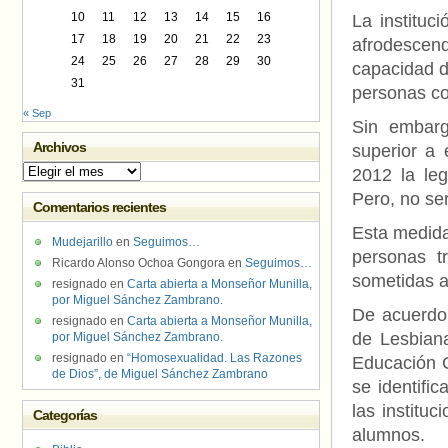
10
11
12
13
14
15
16
La instituc
17
18
19
20
21
22
23
afrodesce
24
25
26
27
28
29
30
capacidad d
31
personas co
« Sep
Sin embarg
Archivos
superior a 
Archivos
2012 la leg
Pero, no se
Comentarios recientes
Esta medida
Mudejarillo
en
Seguimos…
personas t
Ricardo Alonso Ochoa Gongora
en
Seguimos…
sometidas a
resignado
en
Carta abierta a Monseñor Munilla,
por Miguel Sánchez Zambrano.
De acuerd
resignado
en
Carta abierta a Monseñor Munilla,
de Lesbian
por Miguel Sánchez Zambrano.
resignado
en
“Homosexualidad. Las Razones
Educación C
de Dios”, de Miguel Sánchez Zambrano
se identifi
las institu
Categorías
alumnos.