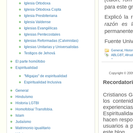
Iglesia Ortodoxa
para este g
Iglesia Ortodoxa Copta
Iglesia Presbiteriana
Explicó la
Iglesia Valdense
razón es l
Iglesias Evangélicas
permanente 
Iglesias Pentecostales
Fuente Uni
Iglesias Reformadas (Calvinistas)
Iglesias Unitarias y Universalistas
General
,
Histo
Testigos de Jehová
ABLGBT
,
Afrod
Personas tran
El parte homófobo
Espiritualidad
Copyright © 200
"Migajas" de espiritualidad
Recordator
Espiritualidad Inclusiva
General
Cristianos G
Hinduísmo
los contenid
Historia LGTBI
experienci
Homofobia/ Transfobia.
Espiritualid
Islam
hacen respo
Judaísmo
usuarios a p
Matrimonio igualitario
este blog.