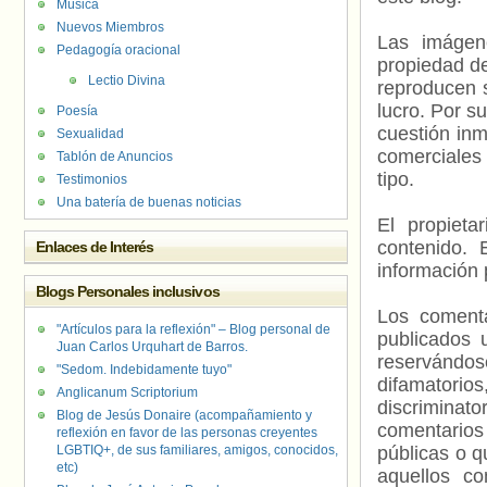
Música
Nuevos Miembros
Las imágene
Pedagogía oracional
propiedad de
Lectio Divina
reproducen s
lucro. Por s
Poesía
cuestión inm
Sexualidad
comerciales 
Tablón de Anuncios
tipo.
Testimonios
Una batería de buenas noticias
El propieta
contenido. 
Enlaces de Interés
información 
Blogs Personales inclusivos
Los comenta
"Artículos para la reflexión" – Blog personal de
publicados 
Juan Carlos Urquhart de Barros.
reservándos
"Sedom. Indebidamente tuyo"
difamatorio
Anglicanum Scriptorium
discriminat
Blog de Jesús Donaire (acompañamiento y
comentarios
reflexión en favor de las personas creyentes
LGBTIQ+, de sus familiares, amigos, conocidos,
públicas o 
etc)
aquellos c