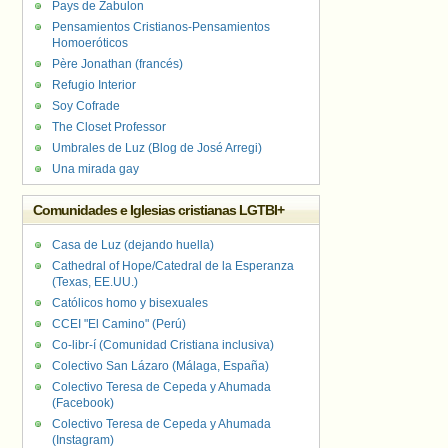
Pays de Zabulon
Pensamientos Cristianos-Pensamientos
Homoeróticos
Père Jonathan (francés)
Refugio Interior
Soy Cofrade
The Closet Professor
Umbrales de Luz (Blog de José Arregi)
Una mirada gay
Comunidades e Iglesias cristianas LGTBI+
Casa de Luz (dejando huella)
Cathedral of Hope/Catedral de la Esperanza
(Texas, EE.UU.)
Católicos homo y bisexuales
CCEI "El Camino" (Perú)
Co-libr-í (Comunidad Cristiana inclusiva)
Colectivo San Lázaro (Málaga, España)
Colectivo Teresa de Cepeda y Ahumada
(Facebook)
Colectivo Teresa de Cepeda y Ahumada
(Instagram)