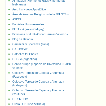
Afirmación (Mormones Gays y mormonas
lesbianas)
Arco Iris Nuevo Apostólico
Área de Asuntos Religiosos de la FELGTBI+
AXIOS
Baptistas Homosexuales
BETANIA (antes Galigay)
Biblioteca LGTTB «Oscar Hermes Villordo»
Blog de Betania
Cammini di Speranza (Italia)
CATHOGAY
Catholics for Choice
CEGLA (Argentina)
Centro Arrupe (Espacio de Diversidad LGTBI)
Valencia.
Colectivo Teresa de Cepeda y Ahumada
(Facebook)
Colectivo Teresa de Cepeda y Ahumada
(Instagram)
Colectivo Teresa de Cepeda y Ahumada
(Youtube)
CRISMHOM
Cristo LGBTI (Venezuela)