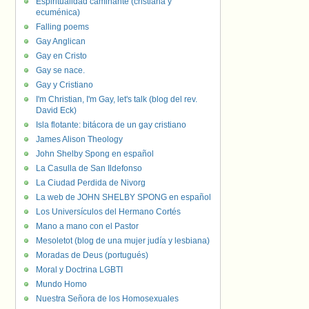
Espiritualidad caminante (cristiana y
ecuménica)
Falling poems
Gay Anglican
Gay en Cristo
Gay se nace.
Gay y Cristiano
I'm Christian, I'm Gay, let's talk (blog del rev.
David Eck)
Isla flotante: bitácora de un gay cristiano
James Alison Theology
John Shelby Spong en español
La Casulla de San Ildefonso
La Ciudad Perdida de Nivorg
La web de JOHN SHELBY SPONG en español
Los Universículos del Hermano Cortés
Mano a mano con el Pastor
Mesoletot (blog de una mujer judía y lesbiana)
Moradas de Deus (portugués)
Moral y Doctrina LGBTI
Mundo Homo
Nuestra Señora de los Homosexuales