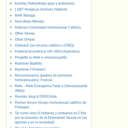
Kinship (Adventistas gays y lesbianas)
LGBT Religious Archives Network
MAR Málaga
New Ways Ministry
Noticias Comunidad Homosexual Católica
Other Sheep
Otras Ovejas
Outreach (un recurso católico LGTBQ)
Pastoral Ecuménica VIH-SIDA (Argentina)
Progetto su fede e omosessualità
Rainbow Baptists
Rainbow Christians
Reconaissance (padres de personas
homosexuales). Francia
Refo – Rete Evangelica Fede e Omosessualità
(Italia)
Revista- blog InTERESArte.
Rumos Novos (Grupo homosexual católico de
Portugal)
Tal como eres (Cristianas y cristianos en Chile
por la inclusión de la Diversidad Sexual en las
iglesias y en la sociedad)