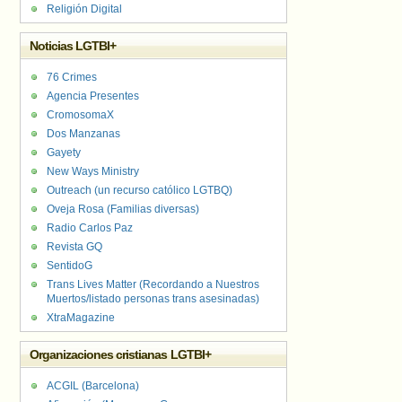
Religión Digital
Noticias LGTBI+
76 Crimes
Agencia Presentes
CromosomaX
Dos Manzanas
Gayety
New Ways Ministry
Outreach (un recurso católico LGTBQ)
Oveja Rosa (Familias diversas)
Radio Carlos Paz
Revista GQ
SentidoG
Trans Lives Matter (Recordando a Nuestros
Muertos/listado personas trans asesinadas)
XtraMagazine
Organizaciones cristianas LGTBI+
ACGIL (Barcelona)