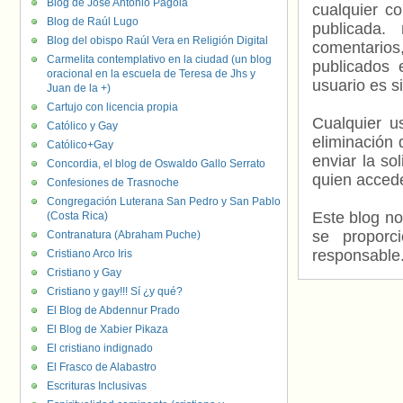
Blog de José Antonio Pagola
cualquier c
Blog de Raúl Lugo
publicada.
Blog del obispo Raúl Vera en Religión Digital
comentarios,
Carmelita contemplativo en la ciudad (un blog
publicados 
oracional en la escuela de Teresa de Jhs y
usuario es s
Juan de la +)
Cartujo con licencia propia
Cualquier us
Católico y Gay
eliminación 
Católico+Gay
enviar la so
Concordia, el blog de Oswaldo Gallo Serrato
quien accede
Confesiones de Trasnoche
Congregación Luterana San Pedro y San Pablo
Este blog no
(Costa Rica)
se proporc
Contranatura (Abraham Puche)
responsable
Cristiano Arco Iris
Cristiano y Gay
Cristiano y gay!!! Sí ¿y qué?
El Blog de Abdennur Prado
El Blog de Xabier Pikaza
El cristiano indignado
El Frasco de Alabastro
Escrituras Inclusivas