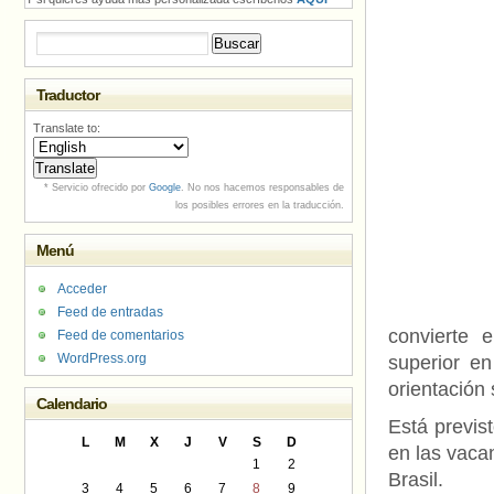
Buscar:
Traductor
Translate to:
* Servicio ofrecido por
Google
. No nos hacemos responsables de
los posibles errores en la traducción.
Menú
Acceder
Feed de entradas
convierte 
Feed de comentarios
WordPress.org
superior en
orientación 
Calendario
Está previs
L
M
X
J
V
S
D
en las vaca
1
2
Brasil.
3
4
5
6
7
8
9