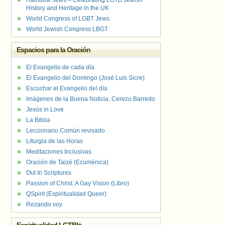
Rainbow Jews – Celebrating LGTB Jewish
History and Heritage in the UK
World Congress of LGBT Jews
World Jewish Congress LBGT
Espacios para la Oración
El Evangelio de cada día
El Evangelio del Domingo (José Luis Sicre)
Escuchar el Evangelio del día
Imágenes de la Buena Noticia, Cerezo Barredo
Jesús in Love
La Biblia
Leccionario Común revisado
Liturgia de las Horas
Meditaciones Inclusivas
Oración de Taizé (Ecuménica)
Out In Scriptures
Passion of Christ: A Gay Vision (Libro)
QSpirit (Espiritualidad Queer)
Rezando voy