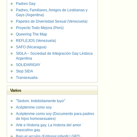
Padres Gay
Padres, Familiares, Amigos de Lesbianas y
Gays (Argentina)
Papeles de Diversidad Sexual (Venezuela)
Proyecto Todo Mejora (Perú)
Queering The Map
REFLEJOS (Venezuela)
SAFO (Nicaragua)
SIGLA – Sociedad de Integración Gay Lésbica
Argentina
SOLIDARIGAY
Stop SIDA
Transexualia
Varios
"Sedom. Indebidamente tuyo"
Acéptenme como soy
Acéptenme como soy (Documento para padres
de hijos homosexuales)
Arte e Historia gay. La historia del amor
masculino gay.
Bajo el arcoíris (Editorial infantil LGBT).