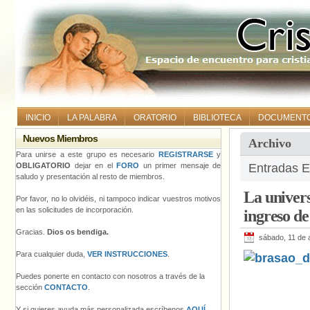
INICIO
LA PALABRA
ORATORIO
BIBLIOTECA
DOCUMENT
Nuevos Miembros
Archivo
Para unirse a este grupo es necesario
REGISTRARSE
y
OBLIGATORIO
dejar en el
FORO
un primer mensaje de
Entradas E
saludo y presentación al resto de miembros.
La univers
Por favor, no lo olvidéis, ni tampoco indicar vuestros motivos
en las solicitudes de incorporación.
ingreso de
Gracias.
Dios os bendiga.
sábado, 11 de 
Para cualquier duda,
VER INSTRUCCIONES
.
Puedes ponerte en contacto con nosotros a través de la
sección
CONTACTO
.
Y si quieres ayuda más personalizada escríbenos
AQUÍ