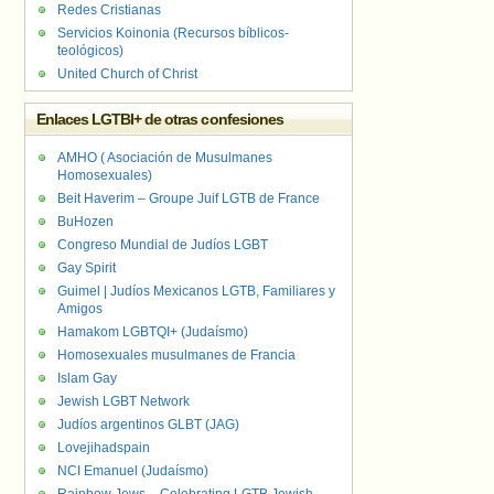
Redes Cristianas
Servicios Koinonia (Recursos bíblicos-
teológicos)
United Church of Christ
Enlaces LGTBI+ de otras confesiones
AMHO ( Asociación de Musulmanes
Homosexuales)
Beit Haverim – Groupe Juif LGTB de France
BuHozen
Congreso Mundial de Judíos LGBT
Gay Spirit
Guimel | Judíos Mexicanos LGTB, Familiares y
Amigos
Hamakom LGBTQI+ (Judaísmo)
Homosexuales musulmanes de Francia
Islam Gay
Jewish LGBT Network
Judíos argentinos GLBT (JAG)
Lovejihadspain
NCI Emanuel (Judaísmo)